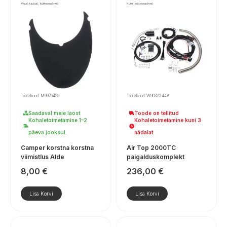
Muud kaubad, kütteseadmed
Küte, kütteseadmed
Tootekood: M9976455
Tootekood: W9032244A
Saadaval meie laost
Toode on tellitud
Kohaletoimetamine 1–2
Kohaletoimetamine kuni 3
päeva jooksul.
nädalat.
Camper korstna korstna
Air Top 2000TC
viimistlus Alde
paigalduskomplekt
8,00
€
236,00
€
Lisa Korvi
Lisa Korvi