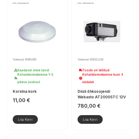
Küte, kütteseadmed
Küte, kütteseadmed
Tootekood: M9954390
Tootekood: W9032228B
Saadaval meie laost
Toode on tellitud
Kohaletoimetamine 1–2
Kohaletoimetamine kuni 3
päeva jooksul.
nädalat.
Korstna kork
Diisli õhksoojendi
Webasto AT2000STC 12V
11,00
€
780,00
€
Lisa Korvi
Lisa Korvi