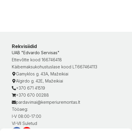
Rekvisiidid
UAB "Edvardo Servisas"
Ettevõtte kood 166746418
Käibemaksukohustuslase kood LT667464113
Gamyklos g. 43A, Mažeikiai
Algirdo g. 42E, Mažeikiai
+370 671 41519
+370 670 00288
pardavimai@kemperiuremontas.lt
Tööaeg:
I-V 08:00-17:00
VI-VII Suletud