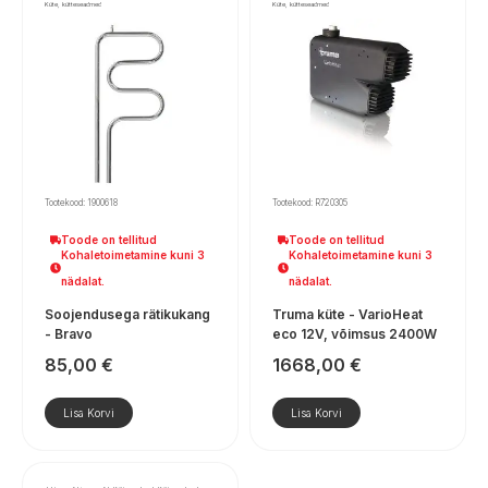
Küte, kütteseadmed
Küte, kütteseadmed
Tootekood: 1900618
Tootekood: R720305
Toode on tellitud
Toode on tellitud
Kohaletoimetamine kuni 3
Kohaletoimetamine kuni 3
nädalat.
nädalat.
Soojendusega rätikukang
Truma küte - VarioHeat
- Bravo
eco 12V, võimsus 2400W
85,00
€
1668,00
€
Lisa Korvi
Lisa Korvi