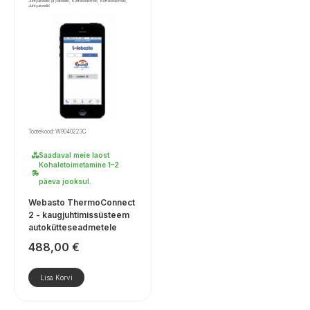
Juhtpaneelid ja paneelid, Kütteseadmed, Kütteseadmed,
Juhtpaneelid
Tootekood: W9040223C
Saadaval meie laost
Kohaletoimetamine 1–2
päeva jooksul.
Webasto ThermoConnect
2 - kaugjuhtimissüsteem
autokütteseadmetele
488,00
€
Lisa Korvi