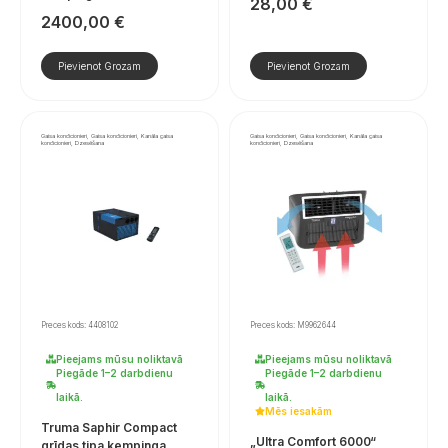
28,00
€
2400,00
€
Pievienot Grozam
Pievienot Grozam
Gaisa kondicionieri, Gaisa kondicionieri, Kanāla gaisa
Gaisa kondicionieri, Gaisa kondicionieri, Kanāla gaisa
kondicionieri, Dzesēšana
kondicionieri, Dzesēšana
Preces kods: 4408102
Preces kods: M9962644
Pieejams mūsu noliktavā
Pieejams mūsu noliktavā
Piegāde 1–2 darbdienu
Piegāde 1–2 darbdienu
laikā.
laikā.
Mēs iesakām
Truma Saphir Compact
„Ultra Comfort 6000“
grīdas tipa kempinga