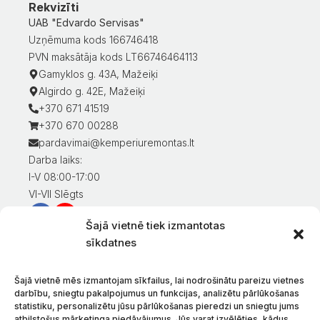
Rekvizīti
UAB "Edvardo Servisas"
Uzņēmuma kods 166746418
PVN maksātāja kods LT66746464113
Gamyklos g. 43A, Mažeiķi
Algirdo g. 42E, Mažeiķi
+370 671 41519
+370 670 00288
pardavimai@kemperiuremontas.lt
Darba laiks:
I-V 08:00-17:00
VI-VII Slēgts
Šajā vietnē tiek izmantotas
Informācija klientiem
sīkdatnes
Mans konts
Preču apmaksa
Šajā vietnē mēs izmantojam sīkfailus, lai nodrošinātu pareizu vietnes
Preču piegāde
darbību, sniegtu pakalpojumus un funkcijas, analizētu pārlūkošanas
statistiku, personalizētu jūsu pārlūkošanas pieredzi un sniegtu jums
Preču atgriešana
atbilstošus mārketinga piedāvājumus. Jūs varat izvēlēties, kādus