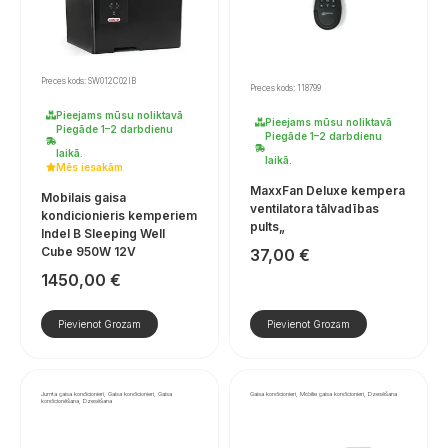
Preces kods: SW012C02IB
Preces kods: 118799
Pieejams mūsu noliktavā
Pieejams mūsu noliktavā
Piegāde 1–2 darbdienu
Piegāde 1–2 darbdienu
laikā.
laikā.
Mēs iesakām
MaxxFan Deluxe kempera
Mobilais gaisa
ventilatora tālvadības
kondicionieris kemperiem
pults„
Indel B Sleeping Well
Cube 950W 12V
37,00
€
1450,00
€
Pievienot Grozam
Pievienot Grozam
Jumta gaisa kondicionieri, Gaisa kondicionieri, Gaisa
Gaisa kondicionieri, Mobilie gaisa kondicionieri, Dzesēšana
kondicionēšana, Dzesēšana