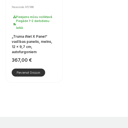
Preces kods: R721996
Pieejams mūsu noliktavā
Piegāde 1–2 darbdienu
laikā.
„Truma iNet X Panel“
vadības panelis, melns,
12 × 9,7 cm,
autofurgoniem
367,00
€
Pievienot Grozam