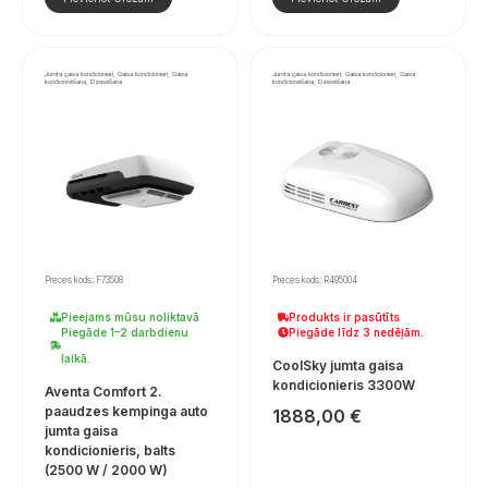
Jumta gaisa kondicionieri, Gaisa kondicionieri, Gaisa
Jumta gaisa kondicionieri, Gaisa kondicionieri, Gaisa
kondicionēšana, Dzesēšana
kondicionēšana, Dzesēšana
Preces kods: F73508
Preces kods: R495004
Pieejams mūsu noliktavā
Produkts ir pasūtīts
Piegāde 1–2 darbdienu
Piegāde līdz 3 nedēļām.
laikā.
CoolSky jumta gaisa
kondicionieris 3300W
Aventa Comfort 2.
paaudzes kempinga auto
1888,00
€
jumta gaisa
kondicionieris, balts
(2500 W / 2000 W)