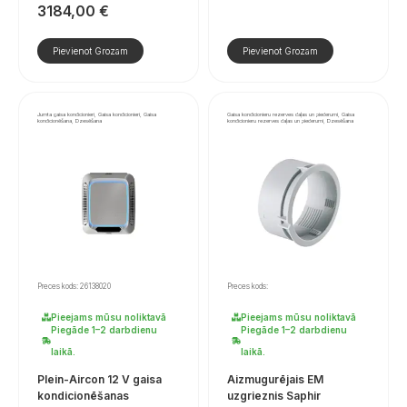
3184,00
€
Pievienot Grozam
Pievienot Grozam
Jumta gaisa kondicionieri, Gaisa kondicionieri, Gaisa
Gaisa kondicionieru rezerves daļas un piederumi, Gaisa
kondicionēšana, Dzesēšana
kondicionieru rezerves daļas un piederumi, Dzesēšana
Preces kods: 26138020
Preces kods:
Pieejams mūsu noliktavā
Pieejams mūsu noliktavā
Piegāde 1–2 darbdienu
Piegāde 1–2 darbdienu
laikā.
laikā.
Plein-Aircon 12 V gaisa
Aizmugurējais EM
kondicionēšanas
uzgrieznis Saphir