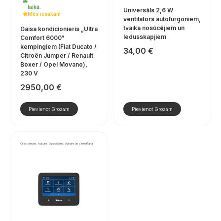
laikā.
Universāls 2,6 W
Mēs iesakām
ventilators autofurgoniem,
tvaika nosūcējiem un
Gaisa kondicionieris „Ultra
ledusskapjiem
Comfort 6000“
kempingiem (Fiat Ducato /
34,00
€
Citroën Jumper / Renault
Boxer / Opel Movano),
230 V
2950,00
€
Pievienot Grozam
Pievienot Grozam
Citas preces, Apkure, Dzesēšana, Apkure un dzesēšana