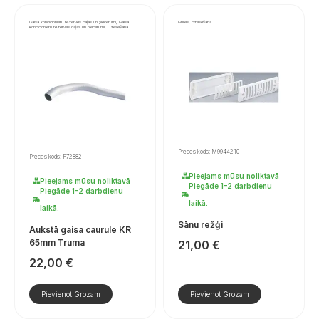
Gaisa kondicionieru rezerves daļas un piederumi, Gaisa
Grilles, dzesēšana
kondicionieru rezerves daļas un piederumi, Dzesēšana
Preces kods: M9944210
Preces kods: F72882
Pieejams mūsu noliktavā
Pieejams mūsu noliktavā
Piegāde 1–2 darbdienu
Piegāde 1–2 darbdienu
laikā.
laikā.
Sānu režģi
Aukstā gaisa caurule KR
65mm Truma
21,00
€
22,00
€
Pievienot Grozam
Pievienot Grozam