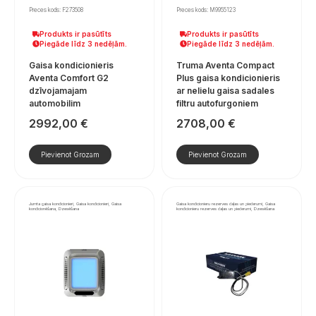
Preces kods: F273508
Preces kods: M9955123
Produkts ir pasūtīts
Produkts ir pasūtīts
Piegāde līdz 3 nedēļām.
Piegāde līdz 3 nedēļām.
Gaisa kondicionieris
Truma Aventa Compact
Aventa Comfort G2
Plus gaisa kondicionieris
dzīvojamajam
ar nelielu gaisa sadales
automobilim
filtru autofurgoniem
2992,00
€
2708,00
€
Pievienot Grozam
Pievienot Grozam
Jumta gaisa kondicionieri, Gaisa kondicionieri, Gaisa
Gaisa kondicionieru rezerves daļas un piederumi, Gaisa
kondicionēšana, Dzesēšana
kondicionieru rezerves daļas un piederumi, Dzesēšana