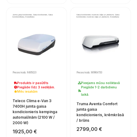
Jumta gaisa kondicionieri, Gaisa kondicionieri, Gaisa
Gaisa kondicionieru rezerves daļas un piederumi, Gaisa
kondicionēšana, Dzesēšana
kondicionieru rezerves daļas un piederumi, Dzesēšana
Preces kods: R495020
Preces kods: M9964150
Produkts ir pasūtīts
Pieejams mūsu noliktavā
Piegāde līdz 3 nedēļām.
Piegāde 1–2 darbdienu
Mēs iesakām
laikā.
Teleco Clima e-Van 3
Truma Aventa Comfort
7400H jumta gaisa
jumta gaisa
kondicionieris kempinga
kondicionieris, krēmkrāsā
automašīnām (2100 W /
/ brūns
2000 W)
2799,00
€
1925,00
€