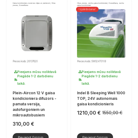
Gaisa kondicionieru rezerves daļas un piederumi, Citas
Citas preces, Jumta gaisa kondicionieri, Dzesēšana, Jumta
preces, Dzesēšana
gaisa kondicionieri
Izpārdošana!
Preces kods: 26137620
Preces kods: SW024T01IB
Pieejams mūsu noliktavā
Pieejams mūsu noliktavā
Piegāde 1–2 darbdienu
Piegāde 1–2 darbdienu
laikā.
laikā.
Plein-Aircon 12 V gaisa
Indel B Sleeping Well 1000
kondicioniera difuzors -
TOP, 24V autonomais
pamata versija,
gaisa kondicionieris
autofurgoniem un
1210,00
€
1550,00
€
Sākotnējā
Pašreizējā
mikroautobusiem
cena
cena
310,00
€
bija:
ir:
1550,00 €.
1210,00 €.
Pievienot Grozam
Pievienot Grozam