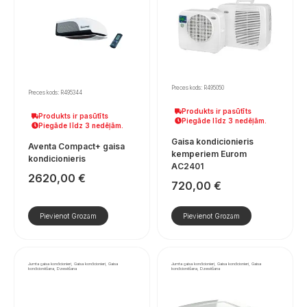
Preces kods: R495050
Preces kods: R495344
Produkts ir pasūtīts
Produkts ir pasūtīts
Piegāde līdz 3 nedēļām.
Piegāde līdz 3 nedēļām.
Gaisa kondicionieris
Aventa Compact+ gaisa
kemperiem Eurom
kondicionieris
AC2401
2620,00
€
720,00
€
Pievienot Grozam
Pievienot Grozam
Jumta gaisa kondicionieri, Gaisa kondicionieri, Gaisa
Jumta gaisa kondicionieri, Gaisa kondicionieri, Gaisa
kondicionēšana, Dzesēšana
kondicionēšana, Dzesēšana