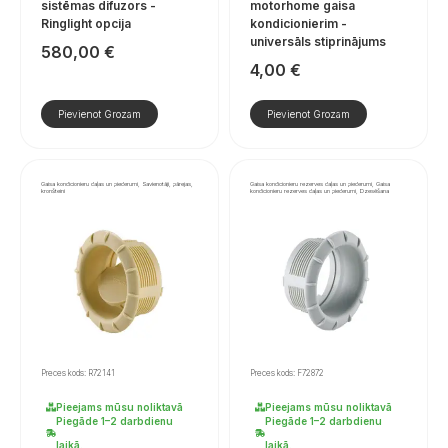
sistēmas difuzors -
motorhome gaisa
Ringlight opcija
kondicionierim -
universāls stiprinājums
580,00
€
4,00
€
Pievienot Grozam
Pievienot Grozam
Gaisa kondicionieru daļas un piederumi, Savienotāji, pārejas,
Gaisa kondicionieru rezerves daļas un piederumi, Gaisa
kronšteini
kondicionieru rezerves daļas un piederumi, Dzesēšana
Preces kods: R72141
Preces kods: F72872
Pieejams mūsu noliktavā
Pieejams mūsu noliktavā
Piegāde 1–2 darbdienu
Piegāde 1–2 darbdienu
laikā.
laikā.