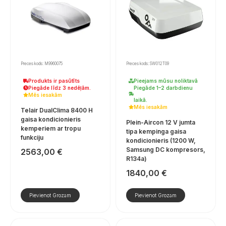
Preces kods: M9960075
Preces kods: SW012T09
Produkts ir pasūtīts
Pieejams mūsu noliktavā
Piegāde līdz 3 nedēļām.
Piegāde 1–2 darbdienu
Mēs iesakām
laikā.
Mēs iesakām
Telair DualClima 8400 H
gaisa kondicionieris
Plein-Aircon 12 V jumta
kemperiem ar tropu
tipa kempinga gaisa
funkciju
kondicionieris (1200 W,
Samsung DC kompresors,
2563,00
€
R134a)
1840,00
€
Pievienot Grozam
Pievienot Grozam