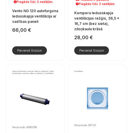
Piegāde līdz 3 nedēļām.
Piegāde līdz 3 nedēļām.
Vento NG 120 autofurgona
Kempera ledusskapja
ledusskapja ventilācija ar
ventilācijas režģis, 36,5 ×
vadības paneli
16,7 cm (bez sieta),
ziloņkaula krāsā
66,00
€
28,00
€
Pievienot Grozam
Pievienot Grozam
Gaisa kondicionieru rezerves daļas un piederumi, Gaisa
Dzesēšana
kondicionieru rezerves daļas un piederumi, Dzesēšana
Preces kods: R81120
Preces kods: M9953788