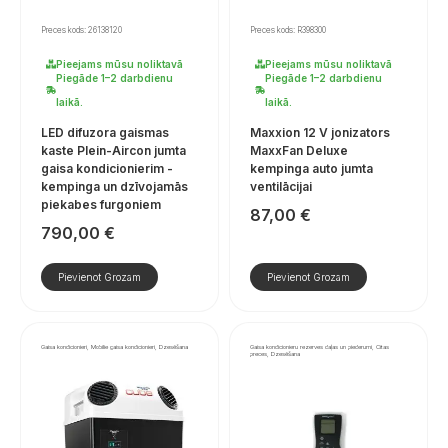
Preces kods: 26138120
Preces kods: R398300
Pieejams mūsu noliktavā
Pieejams mūsu noliktavā
Piegāde 1–2 darbdienu
Piegāde 1–2 darbdienu
laikā.
laikā.
LED difuzora gaismas
Maxxion 12 V jonizators
kaste Plein-Aircon jumta
MaxxFan Deluxe
gaisa kondicionierim -
kempinga auto jumta
kempinga un dzīvojamās
ventilācijai
piekabes furgoniem
87,00
€
790,00
€
Pievienot Grozam
Pievienot Grozam
Gaisa kondicionieri, Mobilie gaisa kondicionieri, Dzesēšana
Gaisa kondicionieru rezerves daļas un piederumi, Citas
preces, Dzesēšana