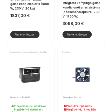
integrētā kempinga gaisa
gaisa kondicionieris (1800
kondicionēšanas sistēma
W, 230 V, 20 kg)
(dzesēšana/apkure, 230
1837,00
€
V, 1760 W)
3098,00
€
Pievienot Grozam
Pievienot Grozam
Gaisa kondicionieri, Mobilie gaisa kondicionieri, Dzesēšana
Dzesēšana
Preces kods: R495042
Preces kods: R81110
Pieejams mūsu noliktavā
Produkts ir pasūtīts
Piegāde 1–2 darbdienu
Piegāde līdz 3 nedēļām.