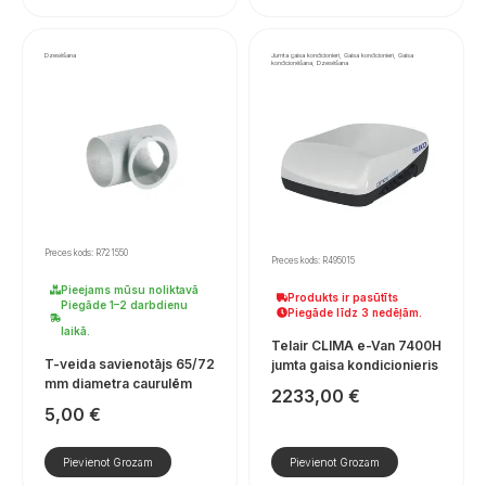
Dzesēšana
Jumta gaisa kondicionieri, Gaisa kondicionieri, Gaisa
kondicionēšana, Dzesēšana
Preces kods: R721550
Preces kods: R495015
Pieejams mūsu noliktavā
Produkts ir pasūtīts
Piegāde 1–2 darbdienu
Piegāde līdz 3 nedēļām.
laikā.
Telair CLIMA e-Van 7400H
T-veida savienotājs 65/72
jumta gaisa kondicionieris
mm diametra caurulēm
2233,00
€
5,00
€
Pievienot Grozam
Pievienot Grozam