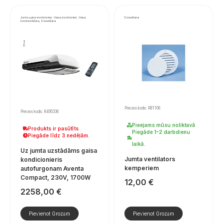
Jumta gaisa kondicionieri, Gaisa kondicionieri, Gaisa
Dzesēšana
kondicionēšana, Dzesēšana
Preces kods: R81106
Preces kods: R495336
Pieejams mūsu noliktavā
Produkts ir pasūtīts
Piegāde 1–2 darbdienu
Piegāde līdz 3 nedēļām.
laikā.
Uz jumta uzstādāms gaisa
Jumta ventilators
kondicionieris
kemperiem
autofurgonam Aventa
Compact, 230V, 1700W
12,00
€
2258,00
€
Pievienot Grozam
Pievienot Grozam