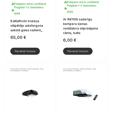
Pieejams mūsu noliktavā
Pieejams mūsu noliktavā
Piegāde 1–2 darbdienu
Piegāde 1–2 darbdienu
laikā.
laikā.
Ar R81106 saderīgs
Kaltluftrohr trokšņa
kempera sienas
slāpētājs autofurgona
ventilatora stiprinājuma
aukstā gaisa vadiem„
rāmis, balts
65,00
€
6,00
€
Pievienot Grozam
Pievienot Grozam
Jumta gaisa kondicionieri, Gaisa kondicionieri, Gaisa
Jumta gaisa kondicionieri, Gaisa kondicionieri, Gaisa
kondicionēšana, Dzesēšana
kondicionēšana, Dzesēšana