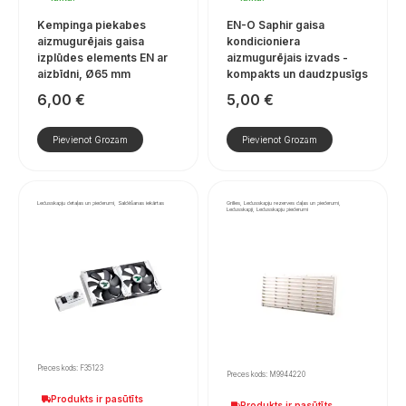
Kempinga piekabes
EN-O Saphir gaisa
aizmugurējais gaisa
kondicioniera
izplūdes elements EN ar
aizmugurējais izvads -
aizbīdni, Ø65 mm
kompakts un daudzpusīgs
6,00
€
5,00
€
Pievienot Grozam
Pievienot Grozam
Ledusskapju detaļas un piederumi, Saldēšanas iekārtas
Grilles, Ledusskapju rezerves daļas un piederumi,
Ledusskapji, Ledusskapju piederumi
Preces kods: F35123
Preces kods: M9944220
Produkts ir pasūtīts
Produkts ir pasūtīts