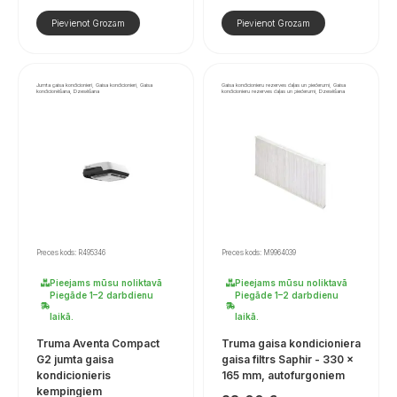
Pievienot Grozam
Pievienot Grozam
Jumta gaisa kondicionieri, Gaisa kondicionieri, Gaisa
Gaisa kondicionieru rezerves daļas un piederumi, Gaisa
kondicionēšana, Dzesēšana
kondicionieru rezerves daļas un piederumi, Dzesēšana
Preces kods: R495346
Preces kods: M9964039
Pieejams mūsu noliktavā
Pieejams mūsu noliktavā
Piegāde 1–2 darbdienu
Piegāde 1–2 darbdienu
laikā.
laikā.
Truma Aventa Compact
Truma gaisa kondicioniera
G2 jumta gaisa
gaisa filtrs Saphir - 330 x
kondicionieris
165 mm, autofurgoniem
kempingiem