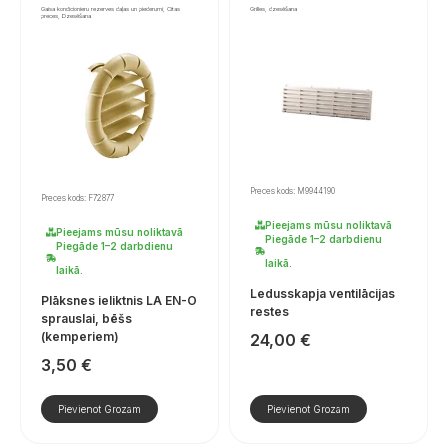
Gaisa kondicionieru rezerves daļas un piederumi, Citas
Grilles, dzesēšana
preces, Dzesēšana
Preces kods: M9944190
Preces kods: F72877
Pieejams mūsu noliktavā
Pieejams mūsu noliktavā
Piegāde 1–2 darbdienu
Piegāde 1–2 darbdienu
laikā.
laikā.
Ledusskapja ventilācijas
Plāksnes ieliktnis LA EN-O
restes
sprauslai, bēšs
(kemperiem)
24,00
€
3,50
€
Pievienot Grozam
Pievienot Grozam