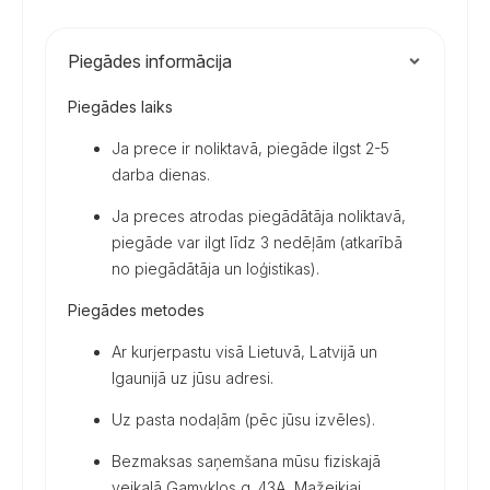
–
skirtas
kemperiams
daudzums
Piegādes informācija
Piegādes laiks
Ja prece ir noliktavā, piegāde ilgst 2-5
darba dienas.
Ja preces atrodas piegādātāja noliktavā,
piegāde var ilgt līdz 3 nedēļām (atkarībā
no piegādātāja un loģistikas).
Piegādes metodes
Ar kurjerpastu visā Lietuvā, Latvijā un
Igaunijā uz jūsu adresi.
Uz pasta nodaļām (pēc jūsu izvēles).
Bezmaksas saņemšana mūsu fiziskajā
veikalā Gamyklos g. 43A, Mažeikiai,