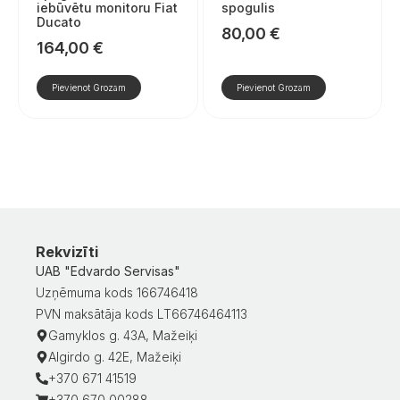
iebūvētu monitoru Fiat
spogulis
Ducato
80,00
€
164,00
€
Pievienot Grozam
Pievienot Grozam
Rekvizīti
UAB "Edvardo Servisas"
Uzņēmuma kods 166746418
PVN maksātāja kods LT66746464113
Gamyklos g. 43A, Mažeiķi
Algirdo g. 42E, Mažeiķi
+370 671 41519
+370 670 00288