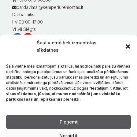
pardavimai@kemperiuremontas.lt
Darba laiks:
I-V 08:00-17:00
VI-VII Slēgts
Šajā vietnē tiek izmantotas
Informācija klientiem
sīkdatnes
Mans konts
Preču apmaksa
Šajā vietnē mēs izmantojam sīkfailus, lai nodrošinātu pareizu vietnes
Preču piegāde
darbību, sniegtu pakalpojumus un funkcijas, analizētu pārlūkošanas
statistiku, personalizētu jūsu pārlūkošanas pieredzi un sniegtu jums
Preču atgriešana
atbilstošus mārketinga piedāvājumus. Jūs varat izvēlēties, kādus
Nosacījumi un noteikumi
datus ļaujat mums vākt, noklikšķinot uz pogas "Iestatījumi".
Atļaujot
Konfidencialitātes politika
visas sīkdatnes, jūs ļaujat mums nodrošināt jums vislabāko
pārlūkošanas un iepirkšanās pieredzi.
Par mums
Sazinieties ar
Valoda
Pieņemt
Noraidīt