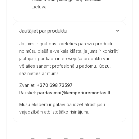
Lietuva.
Jautājiet par produktu
Ja jums ir grūtības izvēlēties pareizo produktu
no mūsu plašā e-veikala klāsta, ja jums ir konkrēti
jautājumi par kādu interesējošu produktu vai
vēlaties saņemt profesionālu padomu, lūdzu,
sazinieties ar mums.
Zvaniet:
+370 698 73597
Rakstiet:
pardavimai@kemperiuremontas.lt
Mūsu eksperti ir gatavi palīdzēt atrast jūsu
vajadzībām atbilstošāko risinājumu.