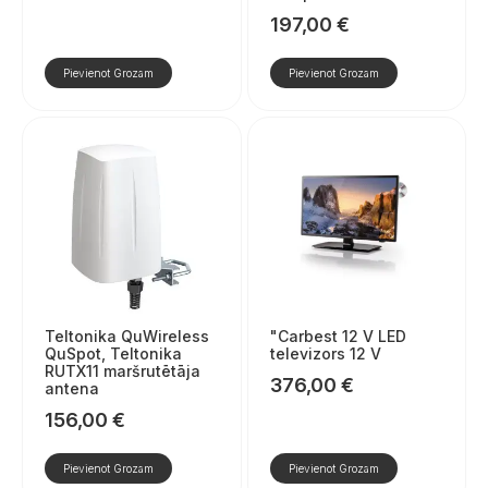
197,00
€
Pievienot Grozam
Pievienot Grozam
Teltonika QuWireless
"Carbest 12 V LED
QuSpot, Teltonika
televizors 12 V
RUTX11 maršrutētāja
376,00
€
antena
156,00
€
Pievienot Grozam
Pievienot Grozam