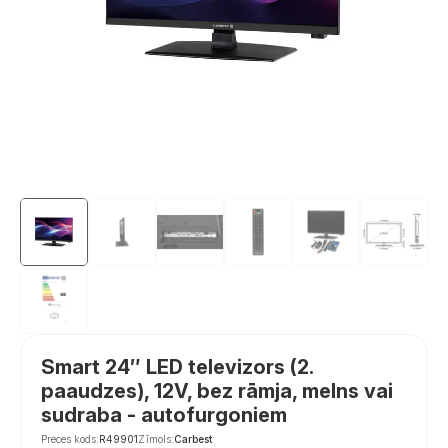
Smart 24″ LED televizors (2.
paaudzes), 12V, bez rāmja, melns vai
sudraba - autofurgoniem
Preces kods:
R49901
Zīmols:
Carbest