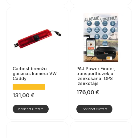
Carbest bremžu
PAJ Power Finder,
gaismas kamera VW
transportlīdzekļu
Caddy
izsekošana, GPS
izsekotājs
176,00
€
131,00
€
Pievienot Grozam
Pievienot Grozam