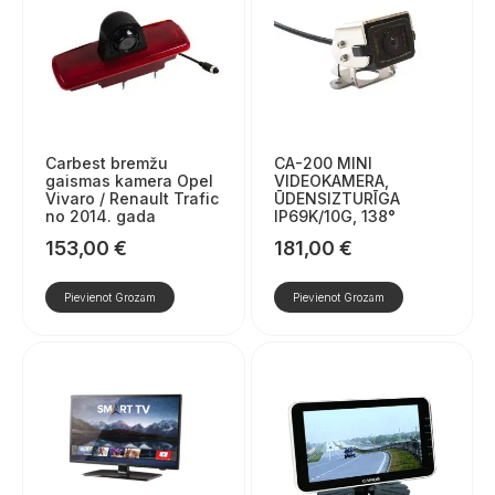
Carbest bremžu
CA-200 MINI
gaismas kamera Opel
VIDEOKAMERA,
Vivaro / Renault Trafic
ŪDENSIZTURĪGA
no 2014. gada
IP69K/10G, 138°
153,00
€
181,00
€
Pievienot Grozam
Pievienot Grozam