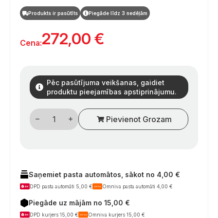
Produkts ir pasūtīts
Piegāde līdz 3 nedēļām
272,00
€
Cena:
Pēc pasūtījuma veikšanas, gaidiet
produktu pieejamības apstiprinājumu.
Išmanusis
Pievienot Grozam
24″
LED
televizorius
(2-
os
kartos),
12
V,
Saņemiet pasta automātos, sākot no 4,00 €
berėmis,
DPD pasta automāti 5,00 €
Omniva pasta automāti 4,00 €
juodos
arba
Piegāde uz mājām no 15,00 €
sidabrinės
spalvos
DPD kurjers 15,00 €
Omniva kurjers 15,00 €