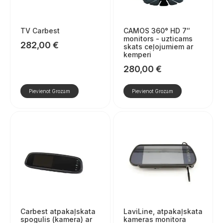
TV Carbest
CAMOS 360° HD 7″
monitors - uzticams
282,00
€
skats ceļojumiem ar
kemperi
280,00
€
Pievienot Grozam
Pievienot Grozam
Carbest atpakaļskata
LaviLine, atpakaļskata
spogulis (kamera) ar
kameras monitora