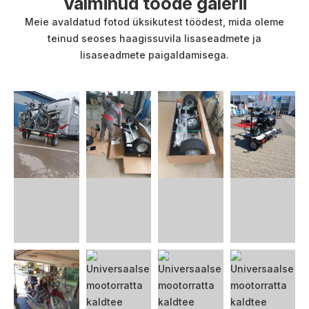
Valminud tööde galerii
Meie avaldatud fotod üksikutest töödest, mida oleme
teinud seoses haagissuvila lisaseadmete ja
lisaseadmete paigaldamisega.