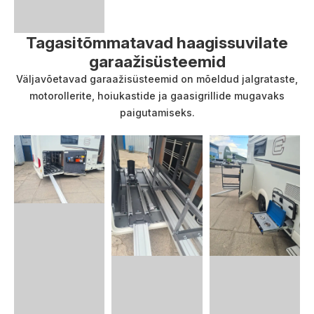
Tagasitõmmatavad haagissuvilate
garaažisüsteemid
Väljavõetavad garaažisüsteemid on mõeldud jalgrataste,
motorollerite, hoiukastide ja gaasigrillide mugavaks
paigutamiseks.