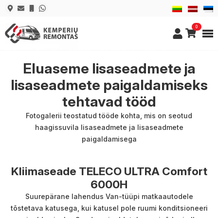
0
Eluaseme lisaseadmete ja
lisaseadmete paigaldamiseks
tehtavad tööd
Fotogalerii teostatud tööde kohta, mis on seotud
haagissuvila lisaseadmete ja lisaseadmete
paigaldamisega
Kliimaseade TELECO ULTRA Comfort
6000H
Suurepärane lahendus Van-tüüpi matkaautodele
tõstetava katusega, kui katusel pole ruumi konditsioneeri