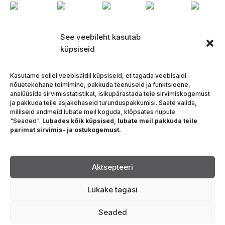
See veebileht kasutab
küpsiseid
Kasutame sellel veebisaidil küpsiseid, et tagada veebisaidi
nõuetekohane toimimine, pakkuda teenuseid ja funktsioone,
analüüsida sirvimisstatistikat, isikupärastada teie sirvimiskogemust
ja pakkuda teile asjakohaseid turunduspakkumisi. Saate valida,
milliseid andmeid lubate meil koguda, klõpsates nupule
"Seaded".
Lubades kõik küpsised, lubate meil pakkuda teile
parimat sirvimis- ja ostukogemust.
Aktsepteeri
Lükake tagasi
Seaded