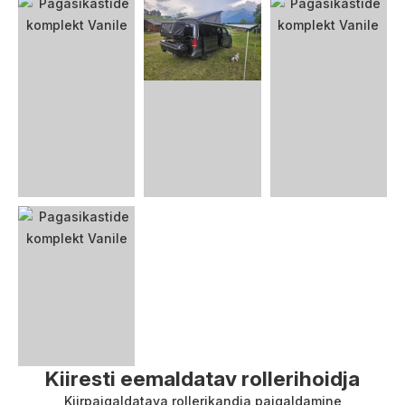
Kiiresti eemaldatav rollerihoidja
Kiirpaigaldatava rollerikandja paigaldamine