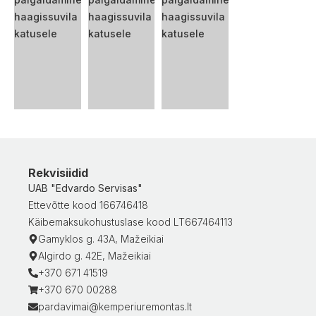
Rekvisiidid
UAB "Edvardo Servisas"
Ettevõtte kood 166746418
Käibemaksukohustuslase kood LT667464113
Gamyklos g. 43A, Mažeikiai
Algirdo g. 42E, Mažeikiai
+370 671 41519
+370 670 00288
pardavimai@kemperiuremontas.lt