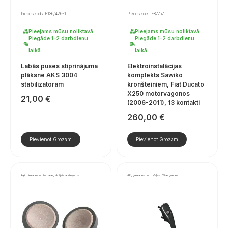
Preces kods: F136/426-1
Preces kods: F87757
Pieejams mūsu noliktavā
Pieejams mūsu noliktavā
Piegāde 1–2 darbdienu
Piegāde 1–2 darbdienu
laikā.
laikā.
Labās puses stiprinājuma
Elektroinstalācijas
plāksne AKS 3004
komplekts Sawiko
stabilizatoram
kronšteiniem, Fiat Ducato
X250 motorvagonos
21,00
€
(2006-2011), 13 kontakti
260,00
€
Pievienot Grozam
Pievienot Grozam
Āķi, piekabes un to daļas, Ārējais aprīkojums
Āķi, piekabes un to daļas, Citas preces