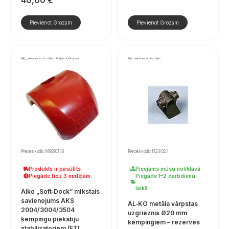
Pievienot Grozam
Pievienot Grozam
Āķi, piekabes un to daļas, Ārējais aprīkojums
Āķi, piekabes un to daļas
Preces kods: M9990148
Preces kods: f120/024
Produkts ir pasūtīts
Pieejams mūsu noliktavā
Piegāde līdz 3 nedēļām.
Piegāde 1–2 darbdienu
laikā.
Alko „Soft‑Dock“ mīkstais
savienojums AKS
AL‑KO metāla vārpstas
2004/3004/3504
uzgrieznis Ø20 mm
kempingu piekabju
kempingiem – rezerves
stabilizatoriem (ETI