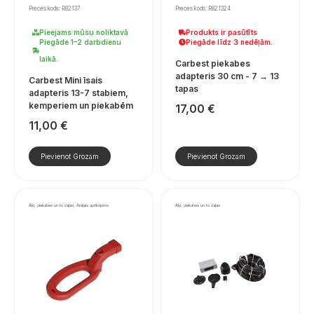
Preces kods: R82137
Preces kods: R821324
Pieejams mūsu noliktavā
Produkts ir pasūtīts
Piegāde 1–2 darbdienu
Piegāde līdz 3 nedēļām.
laikā.
Carbest piekabes
adapteris 30 cm - 7 → 13
Carbest Mini īsais
tapas
adapteris 13-7 stabiem,
kemperiem un piekabēm
17,00
€
11,00
€
Pievienot Grozam
Pievienot Grozam
Āķi, piekabes un to daļas, Ārējais aprīkojums
Āķi, piekabes un to daļas