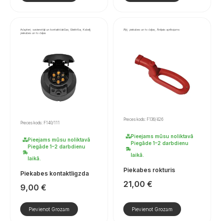
Adapteri, savienotāji un kontaktdakšas, Elektrība, Kabeļi,
Āķi, piekabes un to daļas, Ārējais aprīkojums
piekabes un to daļas
Preces kods: F136/426
Preces kods: F140/111
Pieejams mūsu noliktavā
Pieejams mūsu noliktavā
Piegāde 1–2 darbdienu
Piegāde 1–2 darbdienu
laikā.
laikā.
Piekabes rokturis
Piekabes kontaktligzda
21,00
€
9,00
€
Pievienot Grozam
Pievienot Grozam