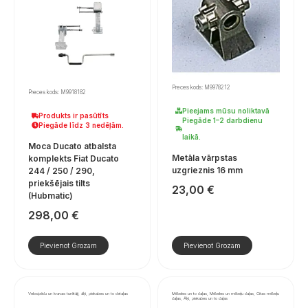
Preces kods: M9978212
Preces kods: M9918182
Pieejams mūsu noliktavā
Produkts ir pasūtīts
Piegāde 1–2 darbdienu
Piegāde līdz 3 nedēļām.
laikā.
Moca Ducato atbalsta
Metāla vārpstas
komplekts Fiat Ducato
uzgrieznis 16 mm
244 / 250 / 290,
priekšējais tilts
23,00
€
(Hubmatic)
298,00
€
Pievienot Grozam
Pievienot Grozam
Velosipēdu un kravas turētāji, āķi, piekabes un to detaļas
Mēbeles un to daļas, Mēbeles un mēbeļu daļas, Citas mēbeļu
daļas, Āķi, piekabes un to daļas