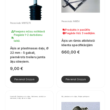
Preces kods: R46654
Preces kods: M9915270
Produkts ir pasūtīts
Pieejams mūsu noliktavā
Piegāde līdz 3 nedēļām.
Piegāde 1–2 darbdienu
Āķis un rāmis atbilstoši
laikā.
klienta specifikācijām
Āķis ar plastmasas daļu, Ø
660,00
€
22 mm - 5 gabali,
piemērots treileru jumta
āķu stieņiem.
9,00
€
Pievienot Grozam
Pievienot Grozam
Līmeņrāži, Piekabes un to daļas, Slēdzenes, aizbīdņi un
Āķi, piekabes un to daļas, Ārējais aprīkojums
slēdzenes, Krāķi, āķi un to daļas