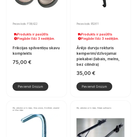
Preces kods: F136/422
Preces kods: R52611
Produkts ir pasūtīts
Produkts ir pasūtīts
Piegāde līdz 3 nedēļām.
Piegāde līdz 3 nedēļām.
Frikcijas spilventiņu skavu
Ārējo durvju rokturis
komplekts
kemperim/dzīvojamai
piekabei (labais, melns,
75,00
€
bez cilindra)
35,00
€
Pievienot Grozam
Pievienot Grozam
Āķi, piekabes un to daļas, Citas preces, Kronšteini, adapteri
Āķi, piekabes un to daļas, Ārējais aprīkojums
un citas daļas