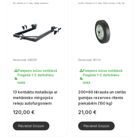
Āķi, piekabes un to daļas, Ārējais aprīkojums
Drošība, Piekabes un to daļas, Riteņu aizsargi, Krāķi, Āķi
Preces kods: R465787
Preces kods: R91141
Pieejams mūsu noliktavā
Pieejams mūsu noliktavā
Piegāde 1–2 darbdienu
Piegāde 1–2 darbdienu
laikā.
laikā.
13 kontaktu instalācija ar
200×60 tērauda un cietās
mehānisko mirgojošo
gumijas rezerves ritenis
releju autofurgoniem
piekabēm (150 kg)
120,00
€
21,00
€
Pievienot Grozam
Pievienot Grozam