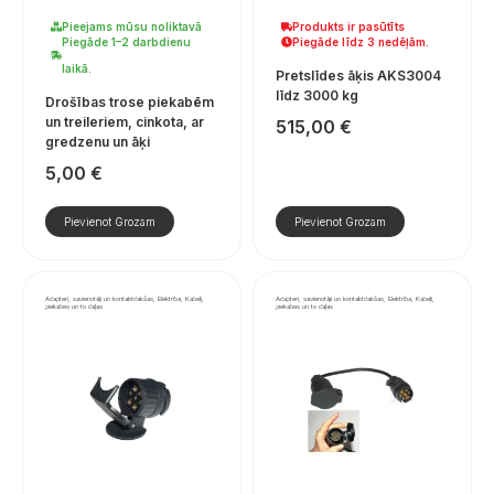
Pieejams mūsu noliktavā
Produkts ir pasūtīts
Piegāde 1–2 darbdienu
Piegāde līdz 3 nedēļām.
laikā.
Pretslīdes āķis AKS3004
līdz 3000 kg
Drošības trose piekabēm
un treileriem, cinkota, ar
515,00
€
gredzenu un āķi
5,00
€
Pievienot Grozam
Pievienot Grozam
Adapteri, savienotāji un kontaktdakšas, Elektrība, Kabeļi,
Adapteri, savienotāji un kontaktdakšas, Elektrība, Kabeļi,
piekabes un to daļas
piekabes un to daļas