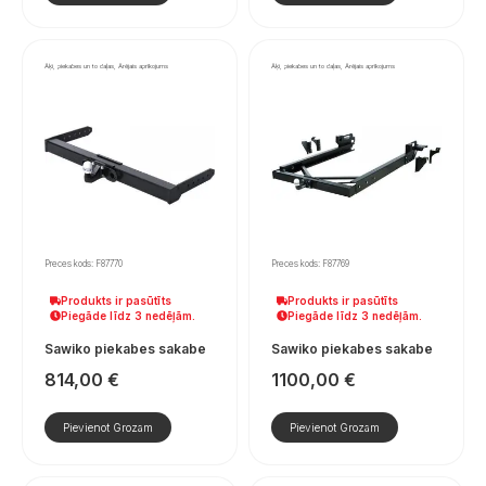
Āķi, piekabes un to daļas, Ārējais aprīkojums
Āķi, piekabes un to daļas, Ārējais aprīkojums
Preces kods: F87770
Preces kods: F87769
Produkts ir pasūtīts
Produkts ir pasūtīts
Piegāde līdz 3 nedēļām.
Piegāde līdz 3 nedēļām.
Sawiko piekabes sakabe
Sawiko piekabes sakabe
814,00
€
1100,00
€
Pievienot Grozam
Pievienot Grozam