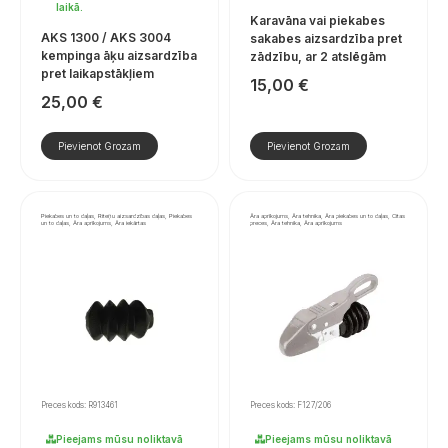
laikā.
Karavāna vai piekabes
AKS 1300 / AKS 3004
sakabes aizsardzība pret
kempinga āķu aizsardzība
zādzību, ar 2 atslēgām
pret laikapstākļiem
15,00
€
25,00
€
Pievienot Grozam
Pievienot Grozam
Piekabes un to daļas, Riteņu aizsardzības daļas, Piekabes
Āra aprīkojums, Āra tehnika, Āra piekabes un to daļas, Citas
un to daļas, Āra aprīkojums, Āra iekārtas
preces, Āra tehnika, Āra aprīkojums
Preces kods: R913461
Preces kods: F127/206
Pieejams mūsu noliktavā
Pieejams mūsu noliktavā