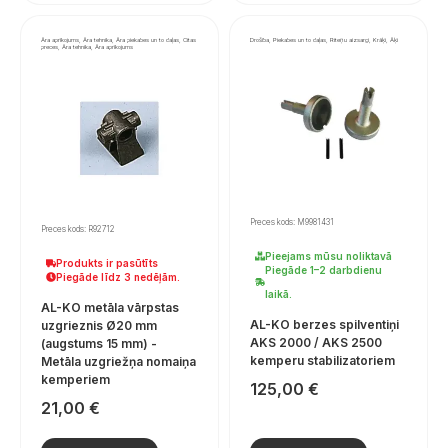
Āra aprīkojums, Āra tehnika, Āra piekabes un to daļas, Citas
Drošība, Piekabes un to daļas, Riteņu aizsargi, Krāķi, Āķi
preces, Āra tehnika, Āra aprīkojums
Preces kods: M9981431
Preces kods: R92712
Pieejams mūsu noliktavā
Produkts ir pasūtīts
Piegāde 1–2 darbdienu
Piegāde līdz 3 nedēļām.
laikā.
AL-KO metāla vārpstas
AL-KO berzes spilventiņi
uzgrieznis Ø20 mm
AKS 2000 / AKS 2500
(augstums 15 mm) -
kemperu stabilizatoriem
Metāla uzgriežņa nomaiņa
kemperiem
125,00
€
21,00
€