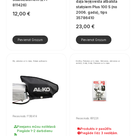
daļa leņķveida atbalsta
811426)
statņiem Plus 100 S (no
2006. gada), tips
12,00
€
35786410
23,00
€
Pievienot Grozam
Pievienot Grozam
Āķi, piekabes un to daļas, Ārējais aprīkojums
Drošība, Piekabes un to daļas, Slēdzenes, slēdzenes un
aizbīdņi, Krāķi, Krāķi, Piekabes un to daļas
Preces kods: F136/414
Preces kods: R91226
Pieejams mūsu noliktavā
Produkts ir pasūtīts
Piegāde 1–2 darbdienu
Piegāde līdz 3 nedēļām.