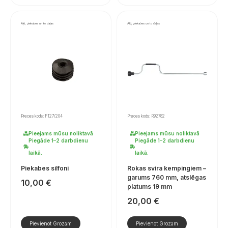
Āķi, piekabes un to daļas
Āķi, piekabes un to daļas
Preces kods: F127/204
Preces kods: R92782
Pieejams mūsu noliktavā
Pieejams mūsu noliktavā
Piegāde 1–2 darbdienu
Piegāde 1–2 darbdienu
laikā.
laikā.
Piekabes silfoni
Rokas svira kempingiem –
garums 760 mm, atslēgas
10,00
€
platums 19 mm
20,00
€
Pievienot Grozam
Pievienot Grozam