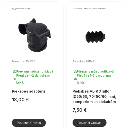
Āķi, piekabes un to daļas
Āķi, piekabes un to daļas, Ārējais aprīkojums
Preces kods: F140/143
Preces kods: R91346
Pieejams mūsu noliktavā
Pieejams mūsu noliktavā
Piegāde 1–2 darbdienu
Piegāde 1–2 darbdienu
laikā.
laikā.
Piekabes adapteris
Piekabes AL-KO silfoni
(Ø50/60, 70×50/60 mm),
13,00
€
kemperiem un piekabēm
7,50
€
Pievienot Grozam
Pievienot Grozam