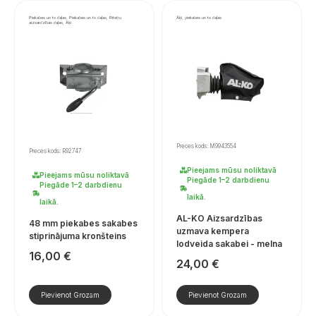
Piekabes un to daļas, Piekabes un to daļas, Riteņu
Āķi, piekabes un to daļas
aizsardzības daļas, Āķi
Preces kods: M9943554
Preces kods: R92747
Pieejams mūsu noliktavā
Pieejams mūsu noliktavā
Piegāde 1–2 darbdienu
Piegāde 1–2 darbdienu
laikā.
laikā.
AL-KO Aizsardzības
48 mm piekabes sakabes
uzmava kempera
stiprinājuma kronšteins
lodveida sakabei - melna
16,00
€
24,00
€
Pievienot Grozam
Pievienot Grozam