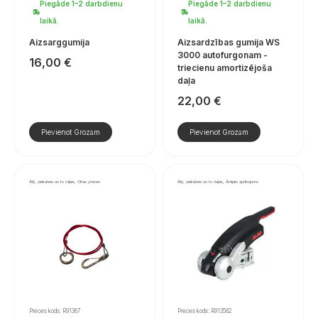
Piegāde 1–2 darbdienu
Piegāde 1–2 darbdienu
laikā.
laikā.
Aizsarggumija
Aizsardzības gumija WS
3000 autofurgonam -
16,00
€
triecienu amortizējoša
daļa
22,00
€
Pievienot Grozam
Pievienot Grozam
Āķi, piekabes un to daļas, Citas preces
Āķi, piekabes un to daļas, Ārējais aprīkojums
Preces kods: R91367
Preces kods: R913582