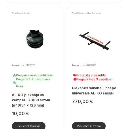
Āķi, piekabes un to daļas
Āķi, piekabes un to daļas, Citas preces
Preces kods: F127/205
Preces kods: M9988934
Pieejams mūsu noliktavā
Produkts ir pasūtīts
Piegāde 1–2 darbdienu
Piegāde līdz 3 nedēļām.
laikā.
Piekabes sakabe Linnepe
universāla AL-KO šasijai
AL-KO piekabju un
kemperu 70/60 silfoni
770,00
€
(ø49/54 × 129 mm)
10,00
€
Pievienot Grozam
Pievienot Grozam