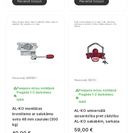
Pievienot Grozam
Pievienot Grozam
Riteņu aizsargi, Riteņu balsti un palīgriteņi, Riteņu balsti un
Krāķi, Kravas piekabes un to daļas, Krāķi, Slēdzenes,
palīgriteņi, Āķi, piekabes un to daļas
slēdzenes un aizbīdņi, Drošība, Ārējais aprīkojums, Āra
iekārtas
Preces kods: M9979611
Preces kods: R92723
Pieejams mūsu noliktavā
Pieejams mūsu noliktavā
Piegāde 1–2 darbdienu
Piegāde 1–2 darbdienu
laikā.
laikā.
AL-KO montāžas
AL-KO universālā
kronšteins ar salokāmu
aizsardzība pret zādzību
sviru 48 mm caurulei (300
AL-KO sakabēm, sarkana
kg)
59,00
€
40,00
€