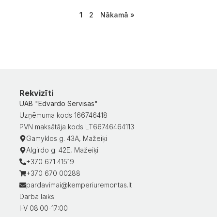
1
2
Nākamā »
Rekvizīti
UAB "Edvardo Servisas"
Uzņēmuma kods 166746418
PVN maksātāja kods LT66746464113
Gamyklos g. 43A, Mažeiķi
Algirdo g. 42E, Mažeiķi
+370 671 41519
+370 670 00288
pardavimai@kemperiuremontas.lt
Darba laiks:
I-V 08:00-17:00