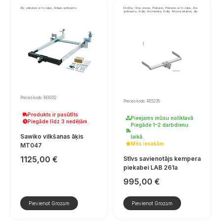
Āķi, piekabes un to daļas, Ārējais aprīkojums
Drošība, Citas preces, Piekares, Piekares un to daļas, Āra
aprīkojums, Krāķi, Āra tehnika, Krāķi, Ātruma iekārtas, āķi
Preces kods: RE8332
Preces kods: RE5235
Produkts ir pasūtīts
Pieejams mūsu noliktavā
Piegāde līdz 3 nedēļām.
Piegāde 1–2 darbdienu
Sawiko vilkšanas āķis
laikā.
Mēs iesakām
MT047
1125,00
€
Stīvs savienotājs kempera
piekabei LAB 261a
995,00
€
Pievienot Grozam
Pievienot Grozam