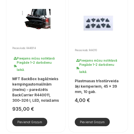
Preces kods: R440014
Preces kods: R44310
Pieejams mūsu noliktavā
Pieejams mūsu noliktavā
Piegāde 1–2 darbdienu
Piegāde 1–2 darbdienu
laikā.
laikā.
MFT BackBox bagāžnieks
Plastmasas trīsstūrveida
kempingautomašīnām
āķi kemperiem, 45 × 39
(melns) – paredzēts
mm, 10 gab.
BackCarrier R440011,
4,00
€
300–326 l, LED, nolaižams
935,00
€
Pievienot Grozam
Pievienot Grozam