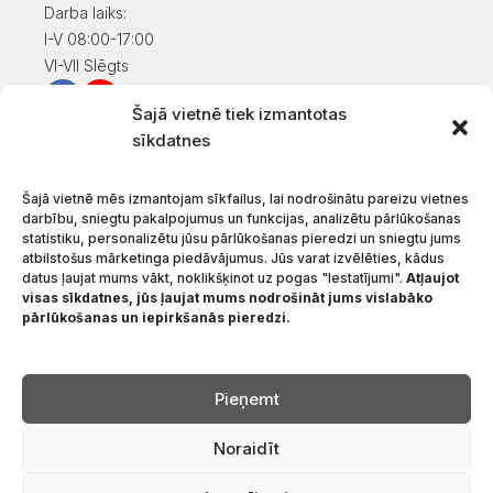
Darba laiks:
I-V 08:00-17:00
VI-VII Slēgts
Šajā vietnē tiek izmantotas
Informācija klientiem
sīkdatnes
Mans konts
Preču apmaksa
Šajā vietnē mēs izmantojam sīkfailus, lai nodrošinātu pareizu vietnes
Preču piegāde
darbību, sniegtu pakalpojumus un funkcijas, analizētu pārlūkošanas
statistiku, personalizētu jūsu pārlūkošanas pieredzi un sniegtu jums
Preču atgriešana
atbilstošus mārketinga piedāvājumus. Jūs varat izvēlēties, kādus
Nosacījumi un noteikumi
datus ļaujat mums vākt, noklikšķinot uz pogas "Iestatījumi".
Atļaujot
Konfidencialitātes politika
visas sīkdatnes, jūs ļaujat mums nodrošināt jums vislabāko
pārlūkošanas un iepirkšanās pieredzi.
Par mums
Sazinieties ar
Valoda
Pieņemt
Noraidīt