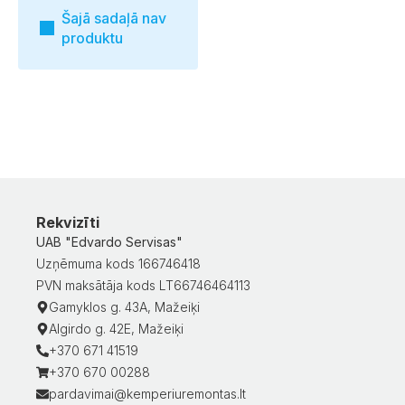
Šajā sadaļā nav
produktu
Rekvizīti
UAB "Edvardo Servisas"
Uzņēmuma kods 166746418
PVN maksātāja kods LT66746464113
Gamyklos g. 43A, Mažeiķi
Algirdo g. 42E, Mažeiķi
+370 671 41519
+370 670 00288
pardavimai@kemperiuremontas.lt