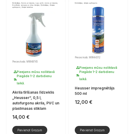
Ķimikālijas, Durvis un kāpnes, Logi, jumti, durvis un kāpnes,
Ķimikālijas, ārējais aprīkojums
Kronšteini, aizsargi un citas detaļas, Ķimikālijas, Ārējais
aprīkojums, Ārējās iekārtas
Preces kods: M9944312
Preces kods: M9948745
Pieejams mūsu noliktavā
Pieejams mūsu noliktavā
Piegāde 1–2 darbdienu
Piegāde 1–2 darbdienu
laikā.
laikā.
Heusser impregnētājs
Akrila tīrīšanas līdzeklis
500 ml
„Heusser“, 0,5 l,
12,00
€
autofurgonu akrila, PVC un
plastmasas stiklam
14,00
€
Pievienot Grozam
Pievienot Grozam