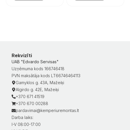
Rekvizīti
UAB "Edvardo Servisas"
Uzņēmuma kods 166746418
PVN maksātāja kods LT66746464113
Gamyklos g. 43A, Mažeiķi
Algirdo g. 42E, Mažeiķi
+370 671 41519
+370 670 00288
pardavimai@kemperiuremontas.lt
Darba laiks:
I-V 08:00-17:00