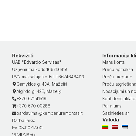
Rekvizīti
Informācija kl
UAB "Edvardo Servisas"
Mans konts
Uzņēmuma kods 166746418
Preču apmaksa
PVN maksātāja kods LT66746464113
Preču piegāde
Gamyklos g. 43A, Mažeiķi
Preču atgriešan
Algirdo g. 42E, Mažeiķi
Nosacījumi un no
+370 671 41519
Konfidencialitātes
+370 670 00288
Par mums
pardavimai@kemperiuremontas.lt
Sazinieties ar
Valoda
Darba laiks:
I-V 08:00-17:00
VI-VII Slēgts