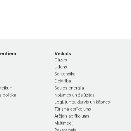
ientiem
Veikals
Gāzes
Ūdens
Santehnika
a
Elektrība
teikumi
Saules enerģija
 politika
Nojumes un žalūzijas
Logi, jumts, durvis un kāpnes
Tūrisma aprīkojums
Ārējais aprīkojums
Multimediji
Pakaramais