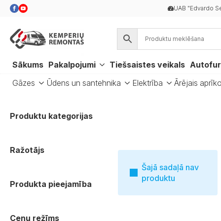
UAB "Edvardo Se
Sākums
Pakalpojumi
Tiešsaistes veikals
Autofur
Gāzes
Ūdens un santehnika
Elektrība
Ārējais aprīk
Produktu kategorijas
Ražotājs
Šajā sadaļā nav
produktu
Produkta pieejamība
Cenu režīms