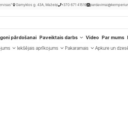
rvisas"
Gamyklos g. 43A, Mažeiķi
+370 671 41519
pardavimai@kemperiur
goni pārdošanai
Paveiktais darbs
Video
Par mums
ojums
Iekšējais aprīkojums
Pakaramais
Apkure un dzes