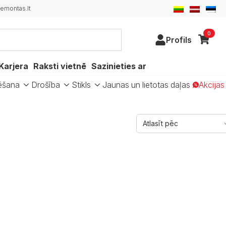
emontas.lt
0
Profils
Karjera
Raksti vietnē
Sazinieties ar
ēšana
Drošība
Stikls
Jaunas un lietotas daļas
Akcijas