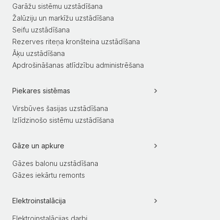
Garāžu sistēmu uzstādīšana
Žalūziju un markīžu uzstādīšana
Seifu uzstādīšana
Rezerves riteņa kronšteina uzstādīšana
Āķu uzstādīšana
Apdrošināšanas atlīdzību administrēšana
Piekares sistēmas
Virsbūves šasijas uzstādīšana
Izlīdzinošo sistēmu uzstādīšana
Gāze un apkure
Gāzes balonu uzstādīšana
Gāzes iekārtu remonts
Elektroinstalācija
Elektroinstalācijas darbi