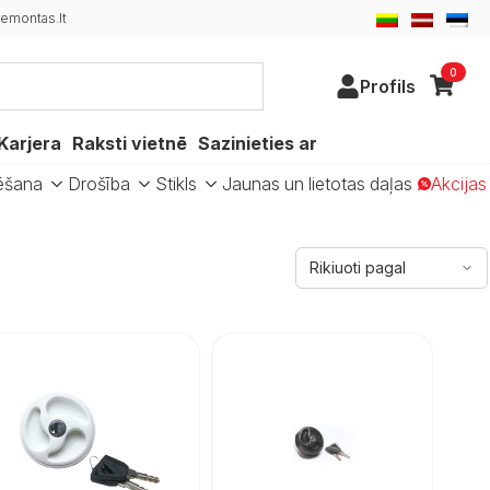
emontas.lt
0
Profils
Karjera
Raksti vietnē
Sazinieties ar
ēšana
Drošība
Stikls
Jaunas un lietotas daļas
Akcijas