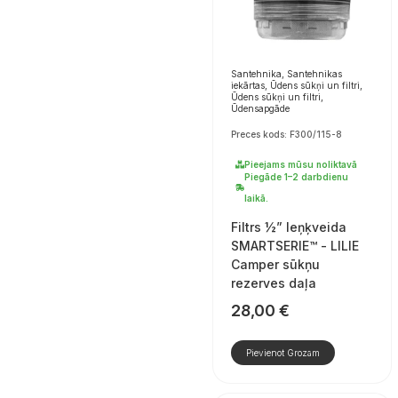
Santehnika, Santehnikas
iekārtas, Ūdens sūkņi un filtri,
Ūdens sūkņi un filtri,
Ūdensapgāde
Preces kods: F300/115-8
Pieejams mūsu noliktavā
Piegāde 1–2 darbdienu
laikā.
Filtrs ½” leņķveida
SMARTSERIE™ - LILIE
Camper sūkņu
rezerves daļa
28,00
€
Pievienot Grozam