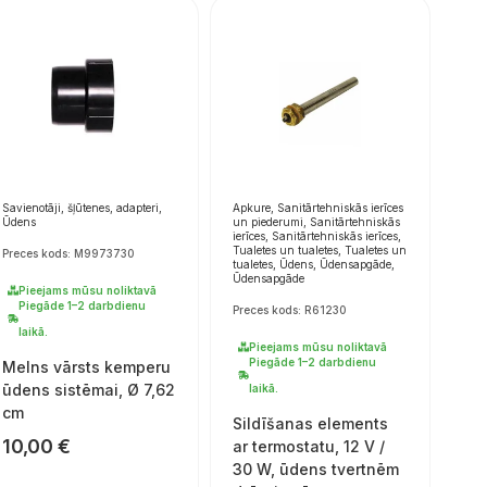
Savienotāji, šļūtenes, adapteri,
Apkure, Sanitārtehniskās ierīces
Ūdens
un piederumi, Sanitārtehniskās
ierīces, Sanitārtehniskās ierīces,
Tualetes un tualetes, Tualetes un
Preces kods: M9973730
tualetes, Ūdens, Ūdensapgāde,
Ūdensapgāde
Pieejams mūsu noliktavā
Piegāde 1–2 darbdienu
Preces kods: R61230
laikā.
Pieejams mūsu noliktavā
Piegāde 1–2 darbdienu
Melns vārsts kemperu
ūdens sistēmai, Ø 7,62
laikā.
cm
Sildīšanas elements
10,00
€
ar termostatu, 12 V /
30 W, ūdens tvertnēm