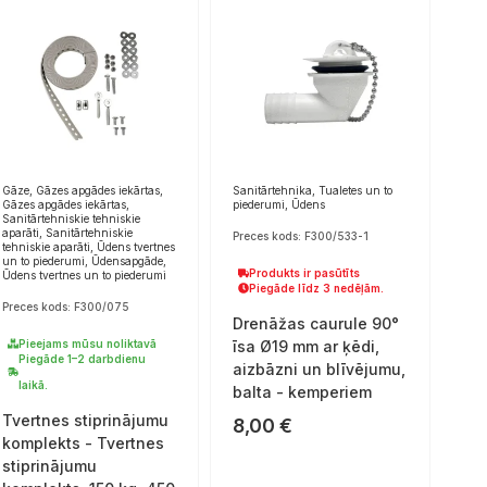
Gāze, Gāzes apgādes iekārtas,
Sanitārtehnika, Tualetes un to
Gāzes apgādes iekārtas,
piederumi, Ūdens
Sanitārtehniskie tehniskie
aparāti, Sanitārtehniskie
Preces kods: F300/533-1
tehniskie aparāti, Ūdens tvertnes
un to piederumi, Ūdensapgāde,
Produkts ir pasūtīts
Ūdens tvertnes un to piederumi
Piegāde līdz 3 nedēļām.
Preces kods: F300/075
Drenāžas caurule 90°
Pieejams mūsu noliktavā
īsa Ø19 mm ar ķēdi,
Piegāde 1–2 darbdienu
aizbāzni un blīvējumu,
laikā.
balta - kemperiem
Tvertnes stiprinājumu
8,00
€
komplekts - Tvertnes
stiprinājumu