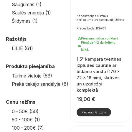
Saugumas
(1)
Saulės energija
(1)
Kanalizācijas sistēmu
aprīkojums un piederumi, Ūdens
Šildymas
(1)
Preces kods: RSA01
Ražotājs
Pieejams mūsu noliktavā
Piegāde 1–2 darbdienu
LILIE
(61)
laikā.
1,5" kempera tvertnes
izplūdes caurule ar
Produkta pieejamība
bīdāmo vārstu (170 ×
Turime vietoje
(53)
72 × 16 mm), skrūves
Prekė tiekėjo sandėlyje
(8)
un uzgriežņi
komplektā
19,00
€
Cenu režīms
0 - 50€
(50)
Pievienot Grozam
50 - 100€
(1)
100 - 200€
(7)