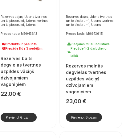
Rezerves daļas, Ūdens tvertnes
Rezerves daļas, Ūdens tvertnes
un to piederumi, Ūdens tvertnes
un to piederumi, Ūdens tvertnes
un to piederumi, Ūdens
un to piederumi, Ūdens
Preces kods: M9943613
Preces kods: M9943615
Produkts ir pasūtīts
Pieejams mūsu noliktavā
Piegāde līdz 3 nedēļām.
Piegāde 1–2 darbdienu
laikā.
Rezerves balts
degvielas tvertnes
Rezerves melnās
uzpildes vāciņš
degvielas tvertnes
dzīvojamiem
uzpildes vāciņš
vagoniņiem
dzīvojamiem
vagoniņiem
22,00
€
23,00
€
Pievienot Grozam
Pievienot Grozam