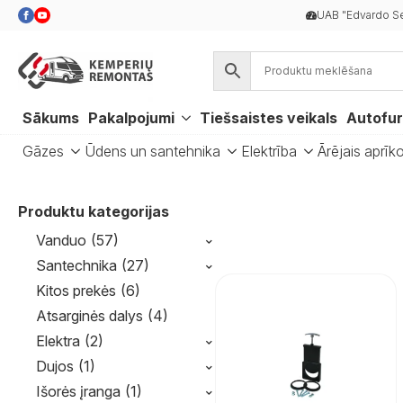
UAB "Edvardo Se
Sākums
Pakalpojumi
Tiešsaistes veikals
Autofur
Gāzes
Ūdens un santehnika
Elektrība
Ārējais aprīk
Produktu kategorijas
⌃
Vanduo
(57)
⌃
Santechnika
(27)
Kitos prekės
(6)
Atsarginės dalys
(4)
⌃
Elektra
(2)
⌃
Dujos
(1)
⌃
Išorės įranga
(1)