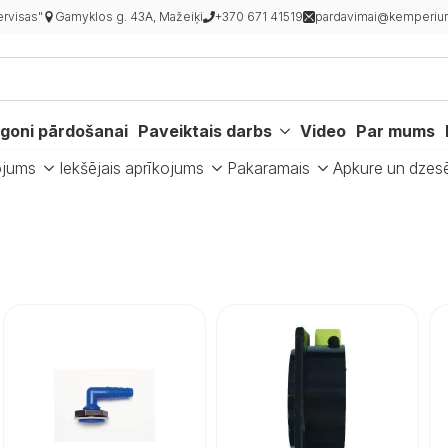
rvisas"
Gamyklos g. 43A, Mažeiķi
+370 671 41519
pardavimai@kemperiur
goni pārdošanai
Paveiktais darbs
Video
Par mums
ojums
Iekšējais aprīkojums
Pakaramais
Apkure un dzes