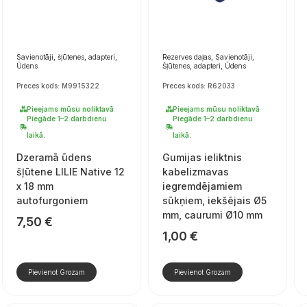
Savienotāji, šļūtenes, adapteri,
Rezerves daļas, Savienotāji,
Ūdens
Šļūtenes, adapteri, Ūdens
Preces kods: M9915322
Preces kods: R62033
Pieejams mūsu noliktavā
Pieejams mūsu noliktavā
Piegāde 1–2 darbdienu
Piegāde 1–2 darbdienu
laikā.
laikā.
Dzeramā ūdens
Gumijas ieliktnis
šļūtene LILIE Native 12
kabelizmavas
x 18 mm
iegremdējamiem
autofurgoniem
sūkņiem, iekšējais Ø5
mm, caurumi Ø10 mm
7,50
€
1,00
€
Pievienot Grozam
Pievienot Grozam