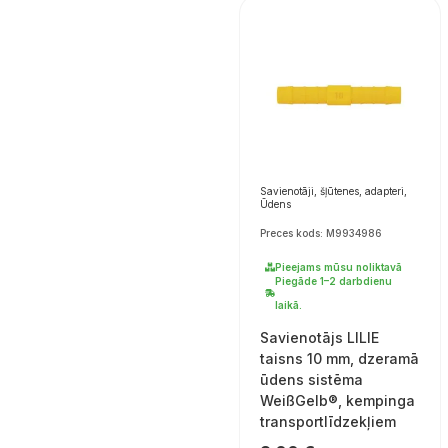
Savienotāji, šļūtenes, adapteri,
Ūdens
Preces kods: M9934986
Pieejams mūsu noliktavā
Piegāde 1–2 darbdienu
laikā.
Savienotājs LILIE
taisns 10 mm, dzeramā
ūdens sistēma
WeißGelb®, kempinga
transportlīdzekļiem