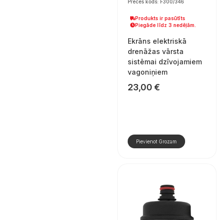
Preces kods: F300/346
Produkts ir pasūtīts
Piegāde līdz 3 nedēļām.
Ekrāns elektriskā
drenāžas vārsta
sistēmai dzīvojamiem
vagoniņiem
23,00
€
Pievienot Grozam