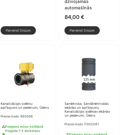
dzīvojamās
automašīnās
84,00
€
Pievienot Grozam
Pievienot Grozam
Kanalizācijas sistēmu
Santehnika, Sanitārtehniskās
aprīkojums un piederumi, Ūdens
iekārtas un aprīkojums,
Kanalizācijas sistēmas iekārtas
un piederumi, Ūdens
Preces kods: RE0096
Preces kods: F303/081
Pieejams mūsu noliktavā
Piegāde 1–2 darbdienu
Pieejams mūsu noliktavā