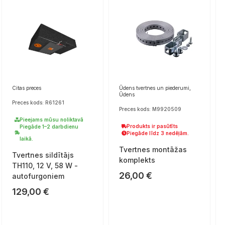
Citas preces
Ūdens tvertnes un piederumi,
Ūdens
Preces kods: R61261
Preces kods: M9920509
Pieejams mūsu noliktavā
Produkts ir pasūtīts
Piegāde 1–2 darbdienu
Piegāde līdz 3 nedēļām.
laikā.
Tvertnes montāžas
Tvertnes sildītājs
komplekts
TH110, 12 V, 58 W -
26,00
€
autofurgoniem
129,00
€