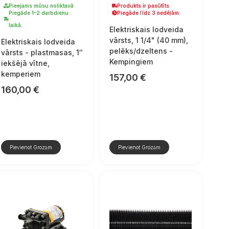
Pieejams mūsu noliktavā
Produkts ir pasūtīts
Piegāde 1–2 darbdienu
Piegāde līdz 3 nedēļām.
laikā.
Elektriskais lodveida
vārsts, 1 1/4" (40 mm),
Elektriskais lodveida
pelēks/dzeltens -
vārsts - plastmasas, 1″
Kempingiem
iekšējā vītne,
kemperiem
157,00
€
160,00
€
Pievienot Grozam
Pievienot Grozam