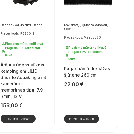
Ūdens sūkņi un filtri, Ūdens
Savienotāji, šļūtenes, adapteri,
Ūdens
Preces kods: R620041
Preces kods: M9973650
Pieejams mūsu noliktavā
Pieejams mūsu noliktavā
Piegāde 1–2 darbdienu
Piegāde 1–2 darbdienu
laikā.
laikā.
Ārējais ūdens sūknis
Pagarināmā drenāžas
kempingiem LILIE
šļūtene 260 cm
Shurflo Aquaking ar 4
kamerām –
22,00
€
membrānas tipa, 7,9
l/min, 12 V
153,00
€
Pievienot Grozam
Pievienot Grozam