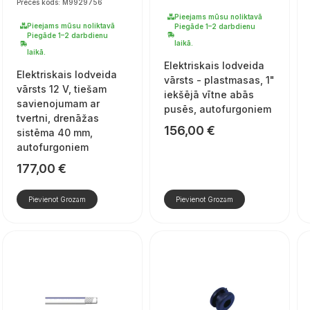
Preces kods: M9929756
Pieejams mūsu noliktavā
Pieejams mūsu noliktavā
Piegāde 1–2 darbdienu
Piegāde 1–2 darbdienu
laikā.
laikā.
Elektriskais lodveida
Elektriskais lodveida
vārsts - plastmasas, 1"
vārsts 12 V, tiešam
iekšējā vītne abās
savienojumam ar
pusēs, autofurgoniem
tvertni, drenāžas
156,00
€
sistēma 40 mm,
autofurgoniem
177,00
€
Pievienot Grozam
Pievienot Grozam