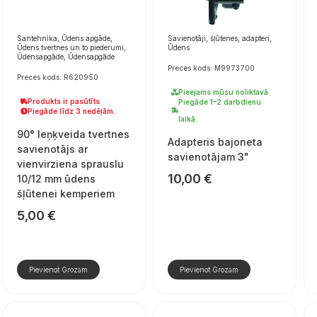
Santehnika, Ūdens apgāde,
Savienotāji, šļūtenes, adapteri,
Ūdens tvertnes un to piederumi,
Ūdens
Ūdensapgāde, Ūdensapgāde
Preces kods: M9973700
Preces kods: R620950
Pieejams mūsu noliktavā
Produkts ir pasūtīts
Piegāde 1–2 darbdienu
Piegāde līdz 3 nedēļām.
laikā.
90° leņķveida tvertnes
Adapteris bajoneta
savienotājs ar
savienotājam 3"
vienvirziena sprauslu
10,00
€
10/12 mm ūdens
šļūtenei kemperiem
5,00
€
Pievienot Grozam
Pievienot Grozam