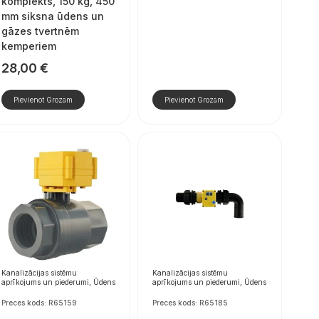
komplekts, 150 kg, 450
mm siksna ūdens un
gāzes tvertnēm
kemperiem
28,00
€
Pievienot Grozam
Pievienot Grozam
Kanalizācijas sistēmu
Kanalizācijas sistēmu
aprīkojums un piederumi, Ūdens
aprīkojums un piederumi, Ūdens
Preces kods: R65159
Preces kods: R65185