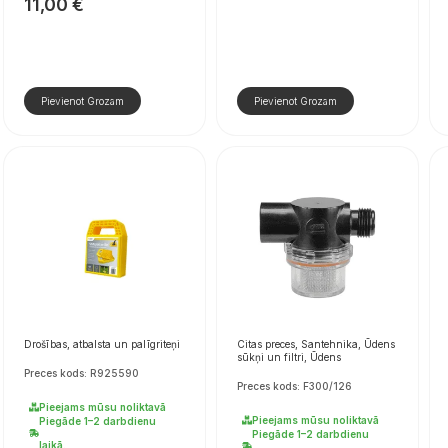
11,00
€
Pievienot Grozam
Pievienot Grozam
Drošības, atbalsta un palīgriteņi
Citas preces, Santehnika, Ūdens
sūkņi un filtri, Ūdens
Preces kods: R925590
Preces kods: F300/126
Pieejams mūsu noliktavā
Pieejams mūsu noliktavā
Piegāde 1–2 darbdienu
Piegāde 1–2 darbdienu
laikā.