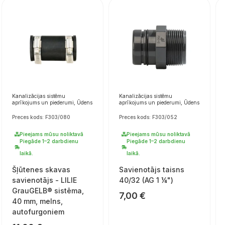
Kanalizācijas sistēmu
Kanalizācijas sistēmu
aprīkojums un piederumi, Ūdens
aprīkojums un piederumi, Ūdens
Preces kods: F303/080
Preces kods: F303/052
Pieejams mūsu noliktavā
Pieejams mūsu noliktavā
Piegāde 1–2 darbdienu
Piegāde 1–2 darbdienu
laikā.
laikā.
Šļūtenes skavas
Savienotājs taisns
savienotājs - LILIE
40/32 (AG 1 ¼")
GrauGELB® sistēma,
7,00
€
40 mm, melns,
autofurgoniem