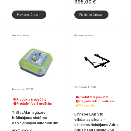
995,00
€
Pievienot Grozam
Pievienot Grozam
Gāze, Gāzes detektori
Āķi, piekabes un to daļas
Preces kods: RE1860
Preces kods: F87191
Produkts ir pasūtīts
Produkts ir pasūtīts
Piegāde līdz 3 nedēļām.
Piegāde līdz 3 nedēļām.
Mēs iesakām
TriGasAlarm gāzes
Linnepe LAB 310
brīdinājuma sistēma
vilkšanas siksna -
dzīvojamajam automobilim
uzticams risinājums Adria
600 un Fiat Ducato 250