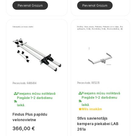
Pievienot Grozam
Pievienot Grozam
Velosipēdu un kravu statīvi
Drošība, Citas preces, Piekares, Piekares un to daļas, Āra
aprīkojums, Krāķi, Āra tehnika, Krāķi, Ātruma iekārtas, āķi
Preces kods: RE5235
Preces kods: R466494
Pieejams mūsu noliktavā
Pieejams mūsu noliktavā
Piegāde 1–2 darbdienu
Piegāde 1–2 darbdienu
laikā.
laikā.
Mēs iesakām
Findus Plus papildu
Stīvs savienotājs
velonovietne
kempera piekabei LAB
366,00
€
261a