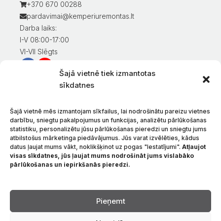
+370 670 00288
pardavimai@kemperiuremontas.lt
Darba laiks:
I-V 08:00-17:00
VI-VII Slēgts
Šajā vietnē tiek izmantotas
Informācija klientiem
sīkdatnes
Mans konts
Preču apmaksa
Šajā vietnē mēs izmantojam sīkfailus, lai nodrošinātu pareizu vietnes
Preču piegāde
darbību, sniegtu pakalpojumus un funkcijas, analizētu pārlūkošanas
statistiku, personalizētu jūsu pārlūkošanas pieredzi un sniegtu jums
Preču atgriešana
atbilstošus mārketinga piedāvājumus. Jūs varat izvēlēties, kādus
Nosacījumi un noteikumi
datus ļaujat mums vākt, noklikšķinot uz pogas "Iestatījumi".
Atļaujot
Konfidencialitātes politika
visas sīkdatnes, jūs ļaujat mums nodrošināt jums vislabāko
pārlūkošanas un iepirkšanās pieredzi.
Par mums
Sazinieties ar
Valoda
Pieņemt