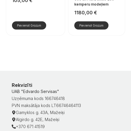
105,00
€
kemperu modeļiem
1180,00
€
Pievienot Grozam
Pievienot Grozam
Rekvizīti
UAB "Edvardo Servisas"
Uzņēmuma kods 166746418
PVN maksātāja kods LT66746464113
Gamyklos g. 43A, Mažeiķi
Algirdo g. 42E, Mažeiķi
+370 671 41519