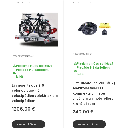
Velosipēdu un kravu statīvi
Velosipēdu un kravu statīvi
Preces kods: F87641
Preces kods: R466492
Pieejams mūsu noliktavā
Pieejams mūsu noliktavā
Piegāde 1–2 darbdienu
Piegāde 1–2 darbdienu
laikā.
laikā.
Fiat Ducato (no 2006/07)
Linnepe Findus 2.0
elektroinstalācijas
velonovietne - 2
komplekts Linnepe
velosipēdiem/elektriskiem
vilcējiem un motorollera
velosipēdiem
kronšteiniem
1206,00
€
240,00
€
Pievienot Grozam
Pievienot Grozam