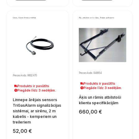
Gāze, Gāzes līmeņa mērītāji
Āķi, piekabes un to daļas, Ārējais aprīkojums
Preces kods: R46654
Preces kods: R802470
Produkts ir pasūtīts
Produkts ir pasūtīts
Piegāde līdz 3 nedēļām.
Piegāde līdz 3 nedēļām.
Āķis un rāmis atbilstoši
Linnepe ārējais sensors
klienta specifikācijām
TriGasAlarm signalizācijas
sistēmai, ar sirēnu, 2 m
660,00
€
kabelis - kemperiem un
treileriem
52,00
€