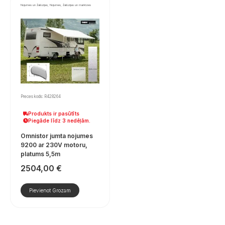
Nojumes un žalūzijas, Nojumes, žalūzijas un markīzes
Preces kods: R428264
Produkts ir pasūtīts
Piegāde līdz 3 nedēļām.
Omnistor jumta nojumes
9200 ar 230V motoru,
platums 5,5m
2504,00
€
Pievienot Grozam