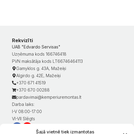
Rekvizīti
UAB "Edvardo Servisas"
Uzņēmuma kods 166746418
PVN maksātāja kods LT66746464113
Gamyklos g. 43A, Mažeiķi
Algirdo g. 42E, Mažeiķi
+370 671 41519
+370 670 00288
pardavimai@kemperiuremontas.lt
Darba laiks:
I-V 08:00-17:00
VI-VII Slēgts
Šajā vietnē tiek izmantotas