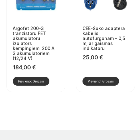
Argofet 200-3
CEE-Šuko adaptera
tranzistoru FET
kabelis
akumulatoru
autofurgonam - 0,5
izolators
m, ar gaismas
kempingiem, 200 A,
indikatoru
3 akumulatoriem
25,00
€
(12/24 V)
184,00
€
Pievienot Grozam
Pievienot Grozam