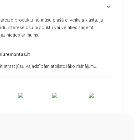
 pareizo produktu no mūsu plašā e-veikala klāsta, ja
 kādu interesējošu produktu vai vēlaties saņemt
azinieties ar mums.
iuremontas.lt
t atrast jūsu vajadzībām atbilstošāko risinājumu.