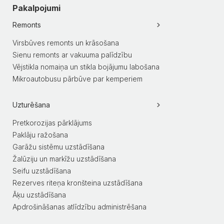
Pakalpojumi
Remonts
Virsbūves remonts un krāsošana
Sienu remonts ar vakuuma palīdzību
Vējstikla nomaiņa un stikla bojājumu labošana
Mikroautobusu pārbūve par kemperiem
Uzturēšana
Pretkorozijas pārklājums
Paklāju ražošana
Garāžu sistēmu uzstādīšana
Žalūziju un markīžu uzstādīšana
Seifu uzstādīšana
Rezerves riteņa kronšteina uzstādīšana
Āķu uzstādīšana
Apdrošināšanas atlīdzību administrēšana