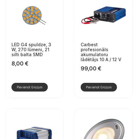
LED G4 spuldze, 3
Carbest
W, 270 lūmeni, 21
profesionāls
silti balta SMD
akumulatoru
lādētājs 10 A / 12 V
8,00
€
99,00
€
Pievienot Grozam
Pievienot Grozam