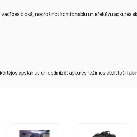
 to vadības blokā, nodrošinot komfortablu un efektīvu apkures
ārtējos apstākļus un optimizēt apkures režīmus atbilstoši fakti