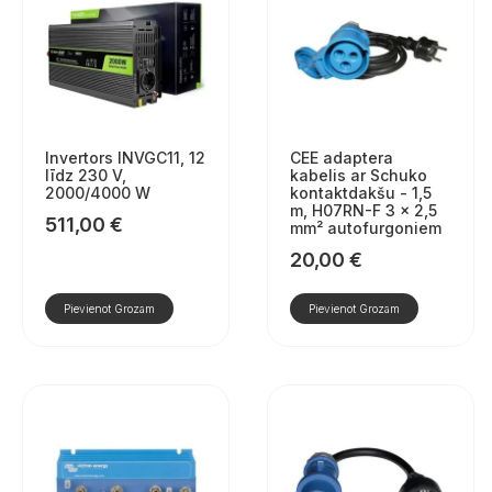
Invertors INVGC11, 12
CEE adaptera
līdz 230 V,
kabelis ar Schuko
2000/4000 W
kontaktdakšu - 1,5
m, H07RN-F 3 x 2,5
511,00
€
mm² autofurgoniem
20,00
€
Pievienot Grozam
Pievienot Grozam