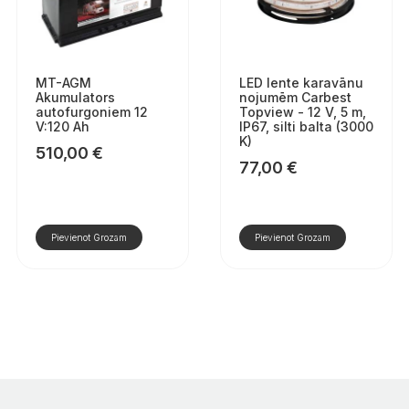
MT-AGM
LED lente karavānu
Akumulators
nojumēm Carbest
autofurgoniem 12
Topview - 12 V, 5 m,
V:120 Ah
IP67, silti balta (3000
K)
510,00
€
77,00
€
Pievienot Grozam
Pievienot Grozam