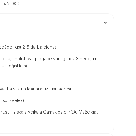
ers 15,00 €
iegāde ilgst 2-5 darba dienas.
dātāja noliktavā, piegāde var ilgt līdz 3 nedēļām
un loģistikas).
vā, Latvijā un Igaunijā uz jūsu adresi.
ūsu izvēles).
su fiziskajā veikalā Gamyklos g. 43A, Mažeikiai,