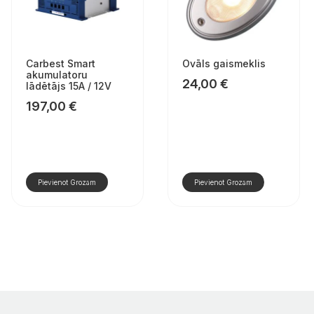
Carbest Smart
Ovāls gaismeklis
akumulatoru
24,00
€
lādētājs 15A / 12V
197,00
€
Pievienot Grozam
Pievienot Grozam