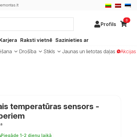
emontas.lt
0
Profils
Karjera
Raksti vietnē
Sazinieties ar
ēšana
Drošība
Stikls
Jaunas un lietotas daļas
Akcijas
ais temperatūras sensors -
mperiem
ma
Piegāde 1-2 dienu laikā