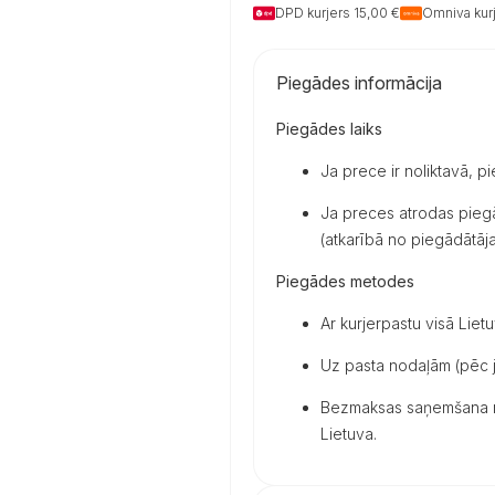
DPD kurjers 15,00 €
Omniva kurj
Piegādes informācija
Piegādes laiks
Ja prece ir noliktavā, p
Ja preces atrodas piegā
(atkarībā no piegādātāja 
Piegādes metodes
Ar kurjerpastu visā Lietu
Uz pasta nodaļām (pēc j
Bezmaksas saņemšana mū
Lietuva.