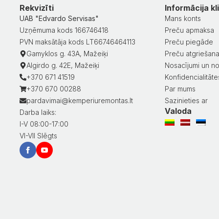
Rekvizīti
Informācija kl
UAB "Edvardo Servisas"
Mans konts
Uzņēmuma kods 166746418
Preču apmaksa
PVN maksātāja kods LT66746464113
Preču piegāde
Gamyklos g. 43A, Mažeiķi
Preču atgriešan
Algirdo g. 42E, Mažeiķi
Nosacījumi un no
+370 671 41519
Konfidencialitātes
+370 670 00288
Par mums
pardavimai@kemperiuremontas.lt
Sazinieties ar
Valoda
Darba laiks:
I-V 08:00-17:00
VI-VII Slēgts