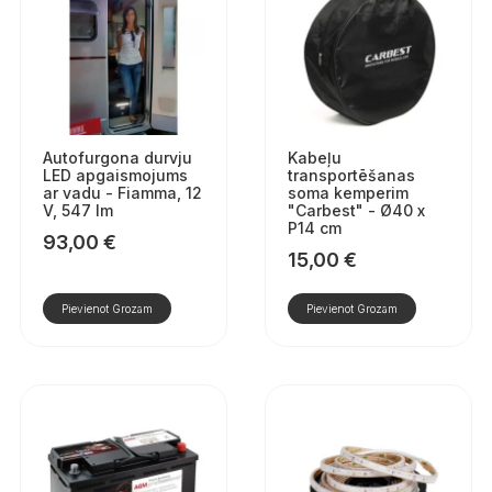
Autofurgona durvju
Kabeļu
LED apgaismojums
transportēšanas
ar vadu - Fiamma, 12
soma kemperim
V, 547 lm
"Carbest" - Ø40 x
P14 cm
93,00
€
15,00
€
Pievienot Grozam
Pievienot Grozam