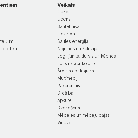
ientiem
Veikals
Gāzes
Ūdens
Santehnika
a
Elektrība
teikumi
Saules enerģija
 politika
Nojumes un žalūzijas
Logi, jumts, durvis un kāpnes
Tūrisma aprīkojums
Ārējais aprīkojums
Multimediji
Pakaramais
Drošība
Apkure
Dzesēšana
Mēbeles un mēbeļu daļas
Virtuve