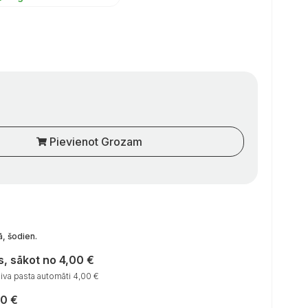
Pievienot Grozam
ā, šodien
.
, sākot no 4,00 €
va pasta automāti 4,00 €
00 €