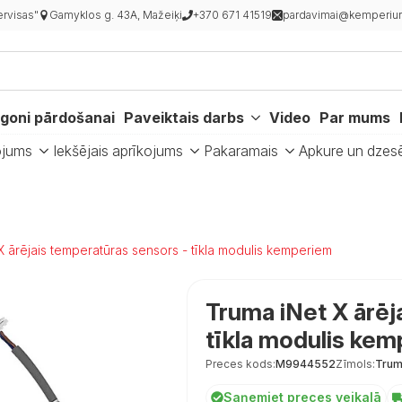
rvisas"
Gamyklos g. 43A, Mažeiķi
+370 671 41519
pardavimai@kemperiur
goni pārdošanai
Paveiktais darbs
Video
Par mums
ojums
Iekšējais aprīkojums
Pakaramais
Apkure un dzes
X ārējais temperatūras sensors - tīkla modulis kemperiem
Truma iNet X ārēj
tīkla modulis ke
Preces kods:
M9944552
Zīmols:
Tru
Saņemiet preces veikalā