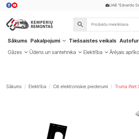
UAB "Edvardo Se
Sākums
Pakalpojumi
Tiešsaistes veikals
Autofur
Gāzes
Ūdens un santehnika
Elektrība
Ārējais aprīk
Sākums
Elektrība
Citi elektroniskie piederumi
Truma iNet 