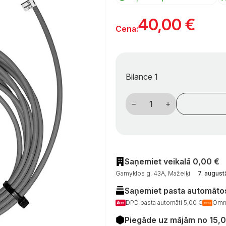
40,00
€
Cena:
Bilance 1
Truma
iNet
X
išorinis
temperatūros
jutiklis
–
tinklo
modulis
Saņemiet veikalā 0,00 €
kemperiams
Gamyklos g. 43A, Mažeiķi
7. august
daudzums
Saņemiet pasta automātos
DPD pasta automāti 5,00 €
Omni
Piegāde uz mājām no 15,