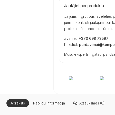
Jautājiet par produktu
Ja jums ir grūtības izvēlēties
jums ir konkrēti jautājumi par
profesionālu padomu, lūdzu, s
Zvaniet:
+370 698 73597
Rakstiet:
pardavimai@kemper
Mūsu eksperti ir gatavi palīdzē
Apraksts
Papildu informācija
Atsauksmes (0)