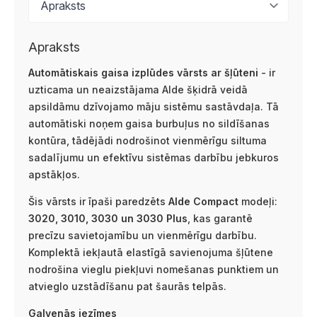
Apraksts
Automātiskais gaisa izplūdes vārsts ar šļūteni
- ir
uzticama un neaizstājama Alde šķidrā veidā
apsildāmu dzīvojamo māju sistēmu sastāvdaļa. Tā
automātiski noņem gaisa burbuļus no sildīšanas
kontūra, tādējādi nodrošinot vienmērīgu siltuma
sadalījumu un efektīvu sistēmas darbību jebkuros
apstākļos.
Šis vārsts ir īpaši paredzēts
Alde Compact
modeļi:
3020, 3010, 3030 un 3030 Plus
, kas garantē
precīzu savietojamību un vienmērīgu darbību.
Komplektā iekļautā elastīgā savienojuma šļūtene
nodrošina vieglu piekļuvi nomešanas punktiem un
atvieglo uzstādīšanu pat šaurās telpās.
Galvenās iezīmes