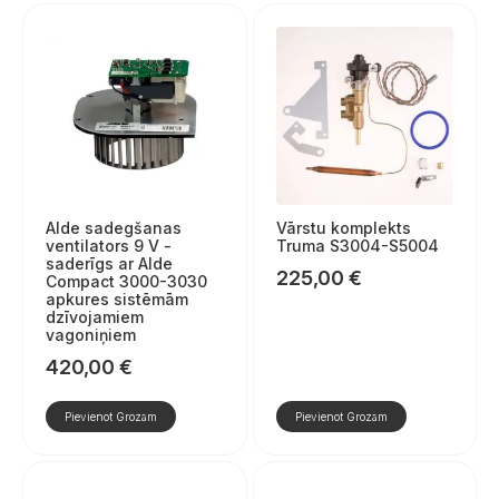
Alde sadegšanas
Vārstu komplekts
ventilators 9 V -
Truma S3004-S5004
saderīgs ar Alde
225,00
€
Compact 3000-3030
apkures sistēmām
dzīvojamiem
vagoniņiem
420,00
€
Pievienot Grozam
Pievienot Grozam