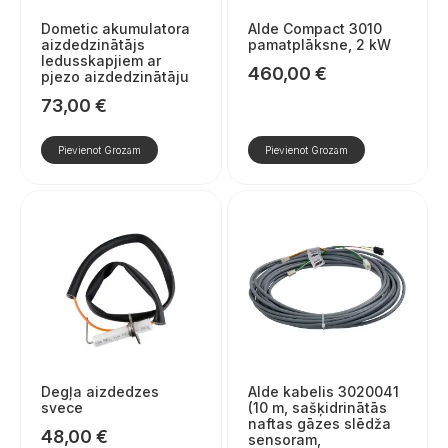
Dometic akumulatora
Alde Compact 3010
aizdedzinātājs
pamatplāksne, 2 kW
ledusskapjiem ar
460,00
€
pjezo aizdedzinātāju
73,00
€
Pievienot Grozam
Pievienot Grozam
Degļa aizdedzes
Alde kabelis 3020041
svece
(10 m, sašķidrinātās
naftas gāzes slēdža
48,00
€
sensoram,