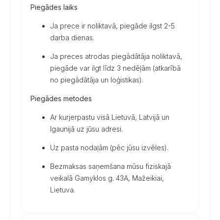
Piegādes laiks
Ja prece ir noliktavā, piegāde ilgst 2-5
darba dienas.
Ja preces atrodas piegādātāja noliktavā,
piegāde var ilgt līdz 3 nedēļām (atkarībā
no piegādātāja un loģistikas).
Piegādes metodes
Ar kurjerpastu visā Lietuvā, Latvijā un
Igaunijā uz jūsu adresi.
Uz pasta nodaļām (pēc jūsu izvēles).
Bezmaksas saņemšana mūsu fiziskajā
veikalā Gamyklos g. 43A, Mažeikiai,
Lietuva.