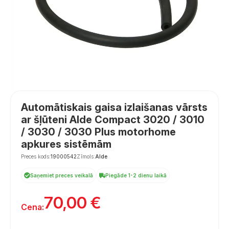
Automātiskais gaisa izlaišanas vārsts
ar šļūteni Alde Compact 3020 / 3010
/ 3030 / 3030 Plus motorhome
apkures sistēmām
Preces kods:
19000542
Zīmols:
Alde
Saņemiet preces veikalā
Piegāde 1-2 dienu laikā
70,00
€
Cena: