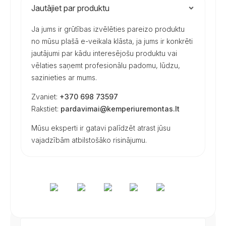
Jautājiet par produktu
Ja jums ir grūtības izvēlēties pareizo produktu
no mūsu plašā e-veikala klāsta, ja jums ir konkrēti
jautājumi par kādu interesējošu produktu vai
vēlaties saņemt profesionālu padomu, lūdzu,
sazinieties ar mums.
Zvaniet:
+370 698 73597
Rakstiet:
pardavimai@kemperiuremontas.lt
Mūsu eksperti ir gatavi palīdzēt atrast jūsu
vajadzībām atbilstošāko risinājumu.