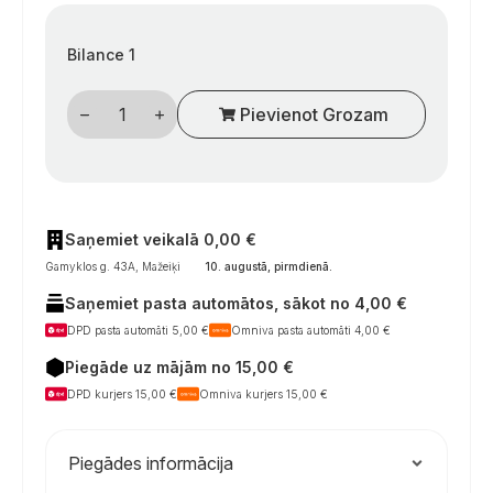
Bilance 1
Automatinis
Pievienot Grozam
oro
išleidimo
vožtuvas
su
žarna
„Alde
Compact
3020
Saņemiet veikalā 0,00 €
/
Gamyklos g. 43A, Mažeiķi
10. augustā, pirmdienā
.
3010
/
Saņemiet pasta automātos, sākot no 4,00 €
3030
/
DPD pasta automāti 5,00 €
Omniva pasta automāti 4,00 €
3030
Plus“
Piegāde uz mājām no 15,00 €
kemperių
šildymo
DPD kurjers 15,00 €
Omniva kurjers 15,00 €
sistemoms
daudzums
Piegādes informācija