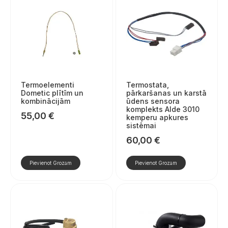
Termoelementi
Termostata,
Dometic plītīm un
pārkaršanas un karstā
kombinācijām
ūdens sensora
komplekts Alde 3010
55,00
€
kemperu apkures
sistēmai
60,00
€
Pievienot Grozam
Pievienot Grozam