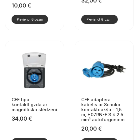
32,00
€
10,00
€
Pievienot Grozam
Pievienot Grozam
CEE tipa
CEE adaptera
kontaktligzda ar
kabelis ar Schuko
magnētisko slēdzeni
kontaktdakšu - 1,5
m, H07RN-F 3 x 2,5
34,00
€
mm² autofurgoniem
20,00
€