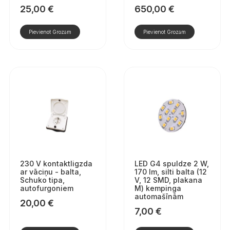
25,00
€
650,00
€
Pievienot Grozam
Pievienot Grozam
230 V kontaktligzda
LED G4 spuldze 2 W,
ar vāciņu - balta,
170 lm, silti balta (12
Schuko tipa,
V, 12 SMD, plakana
autofurgoniem
M) kempinga
automašīnām
20,00
€
7,00
€