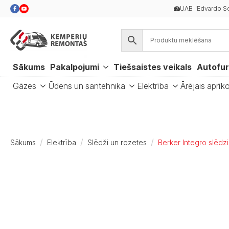
UAB "Edvardo Se
Sākums
Pakalpojumi
Tiešsaistes veikals
Autofur
Gāzes
Ūdens un santehnika
Elektrība
Ārējais aprīk
Sākums
Elektrība
Slēdži un rozetes
Berker Integro slēdzi