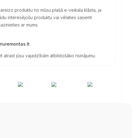
 pareizo produktu no mūsu plašā e-veikala klāsta, ja
 kādu interesējošu produktu vai vēlaties saņemt
azinieties ar mums.
iuremontas.lt
t atrast jūsu vajadzībām atbilstošāko risinājumu.