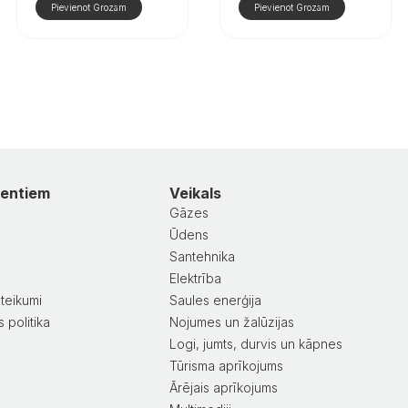
Pievienot Grozam
Pievienot Grozam
ientiem
Veikals
Gāzes
Ūdens
Santehnika
a
Elektrība
teikumi
Saules enerģija
 politika
Nojumes un žalūzijas
Logi, jumts, durvis un kāpnes
Tūrisma aprīkojums
Ārējais aprīkojums