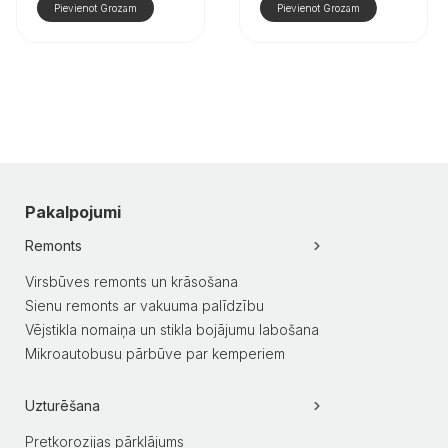
Pievienot Grozam
Pievienot Grozam
Pakalpojumi
Remonts
Virsbūves remonts un krāsošana
Sienu remonts ar vakuuma palīdzību
Vējstikla nomaiņa un stikla bojājumu labošana
Mikroautobusu pārbūve par kemperiem
Uzturēšana
Pretkorozijas pārklājums