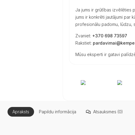
Ja jums ir grūtības izvēlēties
jums ir konkrēti jautājumi par
profesionālu padomu, lūdzu, s
Zvaniet:
+370 698 73597
Rakstiet:
pardavimai@kemper
Mūsu eksperti ir gatavi palīdzē
Apraksts
Papildu informācija
Atsauksmes (0)