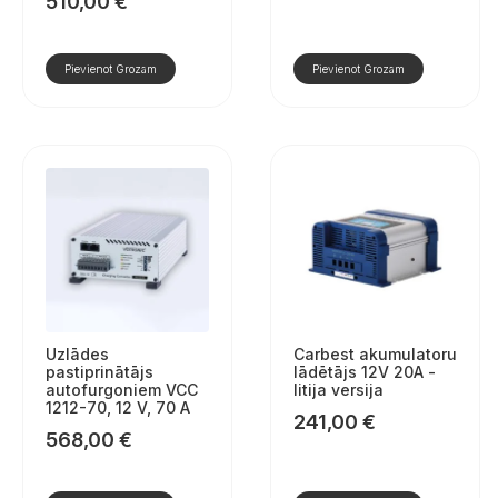
510,00
€
Pievienot Grozam
Pievienot Grozam
Uzlādes
Carbest akumulatoru
pastiprinātājs
lādētājs 12V 20A -
autofurgoniem VCC
litija versija
1212-70, 12 V, 70 A
241,00
€
568,00
€