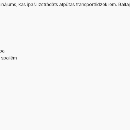
inājums, kas īpaši izstrādāts atpūtas transportlīdzekļiem. Bal
ība
u spailēm