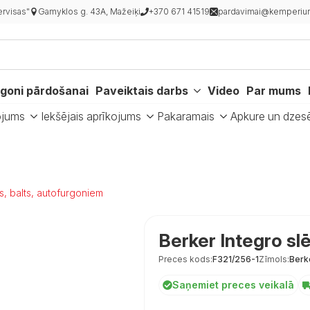
rvisas"
Gamyklos g. 43A, Mažeiķi
+370 671 41519
pardavimai@kemperiur
goni pārdošanai
Paveiktais darbs
Video
Par mums
ojums
Iekšējais aprīkojums
Pakaramais
Apkure un dzes
s, balts, autofurgoniem
Berker Integro sl
Preces kods:
F321/256-1
Zīmols:
Berk
Saņemiet preces veikalā