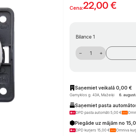
22,00
€
Cena:
Bilance 1
Berker
Integro
jungiklis,
baltos
spalvos,
skirtas
kemperiams
daudzums
Saņemiet veikalā 0,00 €
Gamyklos g. 43A, Mažeiķi
6. august
Saņemiet pasta automātos
DPD pasta automāti 5,00 €
Omni
Piegāde uz mājām no 15,
DPD kurjers 15,00 €
Omniva kurj