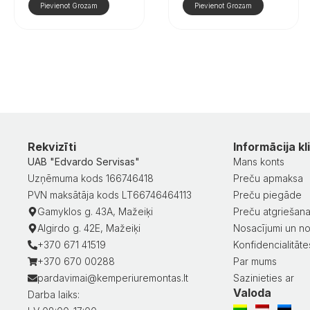
Pievienot Grozam
Pievienot Grozam
Rekvizīti
Informācija kl
UAB "Edvardo Servisas"
Mans konts
Uzņēmuma kods 166746418
Preču apmaksa
PVN maksātāja kods LT66746464113
Preču piegāde
Gamyklos g. 43A, Mažeiķi
Preču atgriešan
Algirdo g. 42E, Mažeiķi
Nosacījumi un no
+370 671 41519
Konfidencialitātes
+370 670 00288
Par mums
pardavimai@kemperiuremontas.lt
Sazinieties ar
Valoda
Darba laiks: