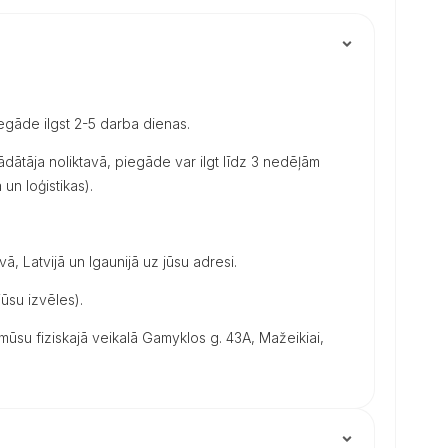
iegāde ilgst 2-5 darba dienas.
dātāja noliktavā, piegāde var ilgt līdz 3 nedēļām
un loģistikas).
vā, Latvijā un Igaunijā uz jūsu adresi.
ūsu izvēles).
su fiziskajā veikalā Gamyklos g. 43A, Mažeikiai,