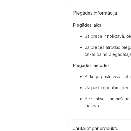
Piegādes informācija
Piegādes laiks
Ja prece ir noliktavā, p
Ja preces atrodas piegā
(atkarībā no piegādātāja 
Piegādes metodes
Ar kurjerpastu visā Lietu
Uz pasta nodaļām (pēc j
Bezmaksas saņemšana mū
Lietuva.
Jautājiet par produktu