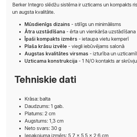
Berker Integro slēdžu sistēma ir uzticams un kompakts ris
un augsta kvalitāte.
Mūsdienīgs dizains
- stilīgs un minimālisms
Ātra uzstādīšana
- ērta un vienkārša uzstādīšana
Īpaši kompakts izmērs
- ietaupa vietu kemperī
Plaša krāsu izvēle
- viegli iebūvējams salonā
Augstas kvalitātes virsmas
- izturība un uzticam
Uzticama konstrukcija
- 1 N/O kontakts ar skrūvj
Tehniskie dati
Krāsa: balta
Daudzums: 1 gab.
Platums: 2 cm
Augstums: 1,3 cm
Neto svars: 30 g
Iepakojuma izmērs: 5,7 × 5,5 × 2,6 cm