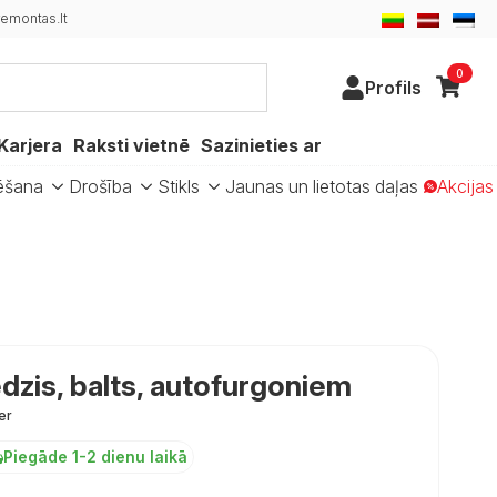
emontas.lt
0
Profils
Karjera
Raksti vietnē
Sazinieties ar
ēšana
Drošība
Stikls
Jaunas un lietotas daļas
Akcijas
ēdzis, balts, autofurgoniem
er
Piegāde 1-2 dienu laikā