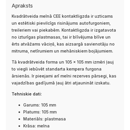
Apraksts
Kvadrātveida melnā CEE kontaktligzda ir uzticams
un estētiski pievilcīgs risinājums autofurgoniem,
treileriem vai piekabēm. Kontaktligzda ir izgatavota
no izturīgas plastmasas, tai ir blīvējuma blīve un
ērts atvāžams vāciņš, kas aizsargā savienotāju no
mitruma, netīrumiem un mehāniskiem bojājumiem.
Tā kvadrātveida forma un 105 × 105 mm izmēri ļauj
to viegli iebūvēt standarta kempera furgona
ārsienās. Ir pieejami arī melni rezerves pārsegi, kas
vajadzības gadījumā ļauj ātri atjaunināt izskatu.
Tehniskie dati:
Garums: 105 mm
Platums: 105 mm
Materiāls: plastmasa
Krāsa: melna