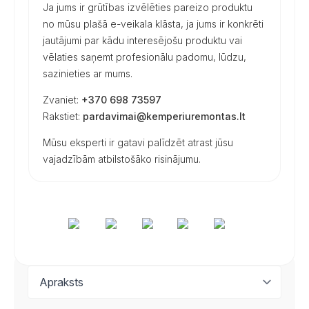
Ja jums ir grūtības izvēlēties pareizo produktu
no mūsu plašā e-veikala klāsta, ja jums ir konkrēti
jautājumi par kādu interesējošu produktu vai
vēlaties saņemt profesionālu padomu, lūdzu,
sazinieties ar mums.
Zvaniet:
+370 698 73597
Rakstiet:
pardavimai@kemperiuremontas.lt
Mūsu eksperti ir gatavi palīdzēt atrast jūsu
vajadzībām atbilstošāko risinājumu.