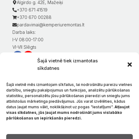
Algirdo g. 42E, Mažeiķi
+370 671 41519
+370 670 00288
pardavimai@kemperiuremontas.lt
Darba laiks:
I-V 08:00-17:00
VI-VII Slēgts
Šajā vietnē tiek izmantotas
Informācija klientiem
sīkdatnes
Mans konts
Preču apmaksa
Šajā vietnē mēs izmantojam sīkfailus, lai nodrošinātu pareizu vietnes
Preču piegāde
darbību, sniegtu pakalpojumus un funkcijas, analizētu pārlūkošanas
statistiku, personalizētu jūsu pārlūkošanas pieredzi un sniegtu jums
Preču atgriešana
atbilstošus mārketinga piedāvājumus. Jūs varat izvēlēties, kādus
Nosacījumi un noteikumi
datus ļaujat mums vākt, noklikšķinot uz pogas "Iestatījumi".
Atļaujot
Konfidencialitātes politika
visas sīkdatnes, jūs ļaujat mums nodrošināt jums vislabāko
pārlūkošanas un iepirkšanās pieredzi.
Par mums
Sazinieties ar
Valoda