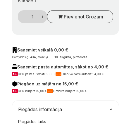
Bilance 1
Kvadratinis
Pievienot Grozam
juodas
kemperių
CEE
įvado
lizdas
su
tarpine
ir
Saņemiet veikalā 0,00 €
atlenkiamu
Gamyklos g. 43A, Mažeiķi
10. augustā, pirmdienā
.
dangteliu.
daudzums
Saņemiet pasta automātos, sākot no 4,00 €
DPD pasta automāti 5,00 €
Omniva pasta automāti 4,00 €
Piegāde uz mājām no 15,00 €
DPD kurjers 15,00 €
Omniva kurjers 15,00 €
Piegādes informācija
Piegādes laiks