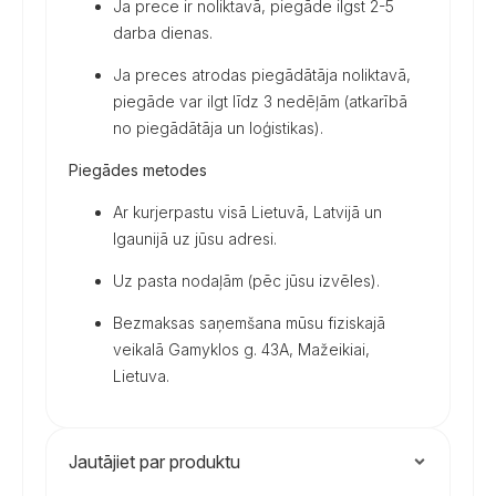
Ja prece ir noliktavā, piegāde ilgst 2-5
darba dienas.
Ja preces atrodas piegādātāja noliktavā,
piegāde var ilgt līdz 3 nedēļām (atkarībā
no piegādātāja un loģistikas).
Piegādes metodes
Ar kurjerpastu visā Lietuvā, Latvijā un
Igaunijā uz jūsu adresi.
Uz pasta nodaļām (pēc jūsu izvēles).
Bezmaksas saņemšana mūsu fiziskajā
veikalā Gamyklos g. 43A, Mažeikiai,
Lietuva.
Jautājiet par produktu