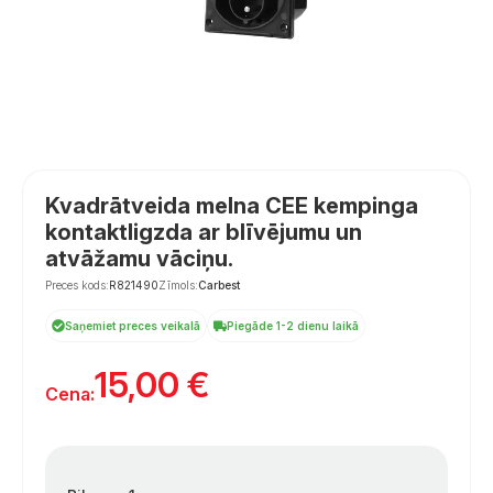
Kvadrātveida melna CEE kempinga
kontaktligzda ar blīvējumu un
atvāžamu vāciņu.
Preces kods:
R821490
Zīmols:
Carbest
Saņemiet preces veikalā
Piegāde 1-2 dienu laikā
15,00
€
Cena: