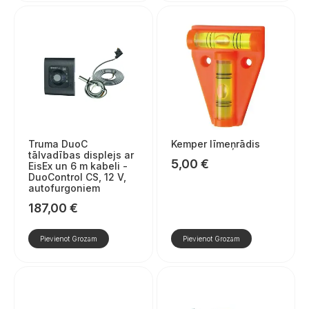
Truma DuoC
Kemper līmeņrādis
tālvadības displejs ar
5,00
€
EisEx un 6 m kabeli -
DuoControl CS, 12 V,
autofurgoniem
187,00
€
Pievienot Grozam
Pievienot Grozam