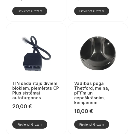
Pievienot Grozam
Pievienot Grozam
TIN sadalītājs diviem
Vadības poga
blokiem, piemērots CP
Thetford, melna,
Plus sistēmai
plītīm un
autofurgonos
cepeškrāsnīm,
kemperiem
20,00
€
18,00
€
Pievienot Grozam
Pievienot Grozam