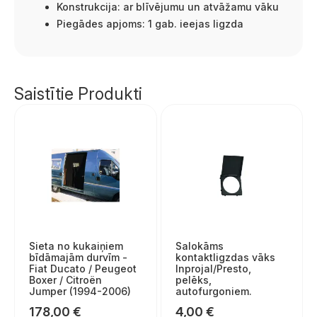
Konstrukcija: ar blīvējumu un atvāžamu vāku
Piegādes apjoms: 1 gab. ieejas ligzda
Saistītie Produkti
Sieta no kukaiņiem
Salokāms
bīdāmajām durvīm -
kontaktligzdas vāks
Fiat Ducato / Peugeot
Inprojal/Presto,
Boxer / Citroën
pelēks,
Jumper (1994-2006)
autofurgoniem.
178,00
€
4,00
€