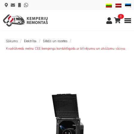
0
Sākums
Elektrība
Slēdži un rozetes
Kvadrātveida melna CEE kempinga kontaktligzda ar blīvējumu un atvāžamu vāciņu.