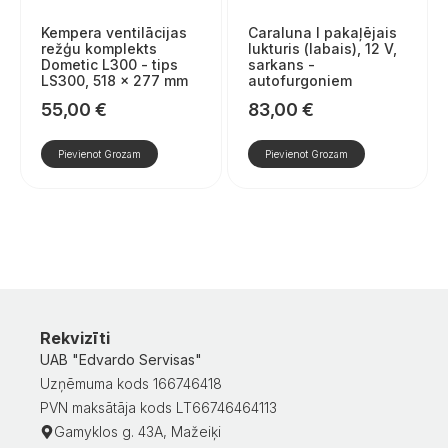
Kempera ventilācijas
Caraluna I pakaļējais
režģu komplekts
lukturis (labais), 12 V,
Dometic L300 - tips
sarkans -
LS300, 518 × 277 mm
autofurgoniem
55,00
€
83,00
€
Pievienot Grozam
Pievienot Grozam
Rekvizīti
UAB "Edvardo Servisas"
Uzņēmuma kods 166746418
PVN maksātāja kods LT66746464113
Gamyklos g. 43A, Mažeiķi