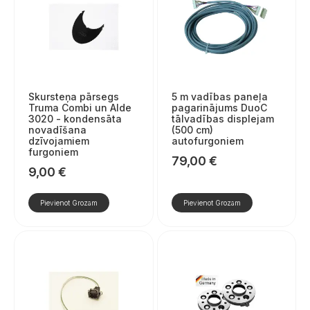
Skursteņa pārsegs
5 m vadības paneļa
Truma Combi un Alde
pagarinājums DuoC
3020 - kondensāta
tālvadības displejam
novadīšana
(500 cm)
dzīvojamiem
autofurgoniem
furgoniem
79,00
€
9,00
€
Pievienot Grozam
Pievienot Grozam