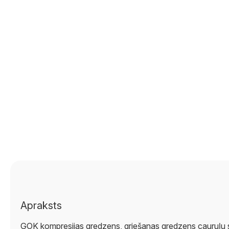
Apraksts
GOK kompresijas gredzens, griešanas gredzens cauruļu 