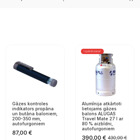
Izpārdošana!
Gāzes kontroles
Alumīnija atkārtoti
indikators propāna
lietojams gāzes
un butāna baloniem,
balons ALUGAS
200-350 mm,
Travel Mate 27 l ar
autofurgoniem
80 % aizbīdni,
autofurgoniem
87,00
€
390,00
€
430,00
€