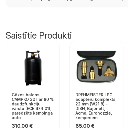
Saistītie Produkti
Gāzes balons
DREHMEISTER LPG
CAMPKO 30 l ar 80 %
adapteru komplekts,
daudzfunkciju
22 mm (W21.8) -
vārstu (ECE 67R‑01),
DISH, Bajonett,
paredzēts kempinga
Acme, Euronozzle,
auto
kemperiem
310,00
€
65,00
€