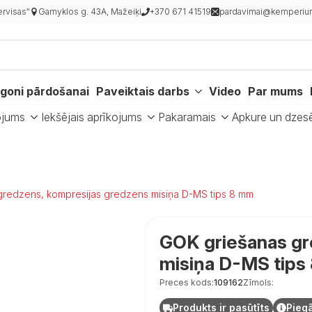
rvisas"
Gamyklos g. 43A, Mažeiķi
+370 671 41519
pardavimai@kemperiur
goni pārdošanai
Paveiktais darbs
Video
Par mums
ojums
Iekšējais aprīkojums
Pakaramais
Apkure un dzes
redzens, kompresijas gredzens misiņa D-MS tips 8 mm
GOK griešanas gr
misiņa D-MS tips
Preces kods:
109162
Zīmols:
Produkts ir pasūtīts
Pieg