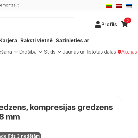
emontas.lt
0
Profils
Karjera
Raksti vietnē
Sazinieties ar
ēšana
Drošība
Stikls
Jaunas un lietotas daļas
Akcijas
edzens, kompresijas gredzens
 8 mm
āde līdz 3 nedēļām