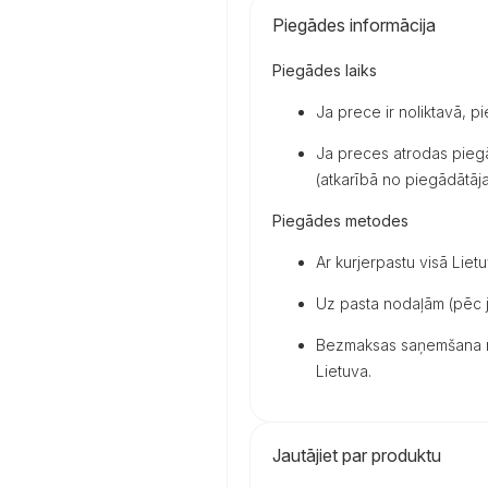
Piegādes informācija
Piegādes laiks
Ja prece ir noliktavā, p
Ja preces atrodas piegā
(atkarībā no piegādātāja 
Piegādes metodes
Ar kurjerpastu visā Lietu
Uz pasta nodaļām (pēc j
Bezmaksas saņemšana mū
Lietuva.
Jautājiet par produktu