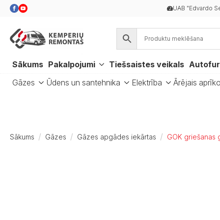
UAB "Edvardo Se
Sākums
Pakalpojumi
Tiešsaistes veikals
Autofur
Gāzes
Ūdens un santehnika
Elektrība
Ārējais aprīk
Sākums
Gāzes
Gāzes apgādes iekārtas
GOK griešanas g