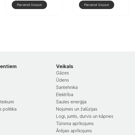
Pievienot Grozam
Pievienot Grozam
ientiem
Veikals
Gāzes
Ūdens
Santehnika
a
Elektrība
teikumi
Saules enerģija
 politika
Nojumes un žalūzijas
Logi, jumts, durvis un kāpnes
Tūrisma aprīkojums
Ārējais aprīkojums