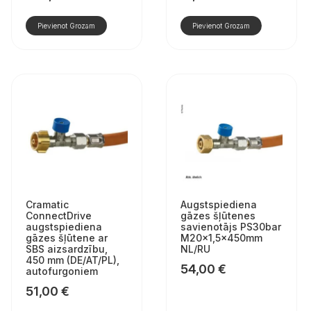
Pievienot Grozam
Pievienot Grozam
Cramatic
Augstspiediena
ConnectDrive
gāzes šļūtenes
augstspiediena
savienotājs PS30bar
gāzes šļūtene ar
M20x1,5x450mm
SBS aizsardzību,
NL/RU
450 mm (DE/AT/PL),
54,00
€
autofurgoniem
51,00
€