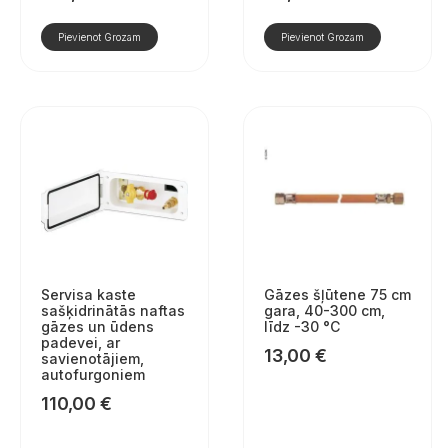
Pievienot Grozam
Pievienot Grozam
Servisa kaste
Gāzes šļūtene 75 cm
sašķidrinātās naftas
gara, 40-300 cm,
gāzes un ūdens
līdz -30 °C
padevei, ar
13,00
€
savienotājiem,
autofurgoniem
110,00
€