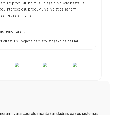
 pareizo produktu no mūsu plašā e-veikala klāsta, ja
 kādu interesējošu produktu vai vēlaties saņemt
azinieties ar mums.
iuremontas.lt
t atrast jūsu vajadzībām atbilstošāko risinājumu.
ēram, vara cauruļu montāžai šķidrās gāzes sistēmās.