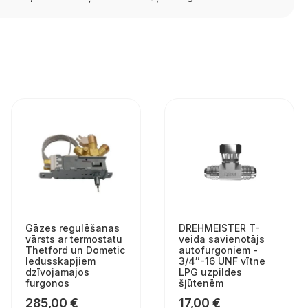
Gāzes regulēšanas
DREHMEISTER T-
vārsts ar termostatu
veida savienotājs
Thetford un Dometic
autofurgoniem -
ledusskapjiem
3/4″-16 UNF vītne
dzīvojamajos
LPG uzpildes
furgonos
šļūtenēm
285,00
€
17,00
€