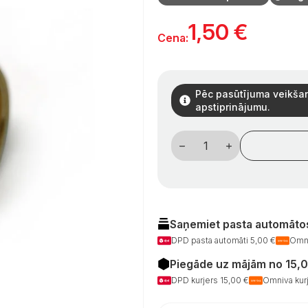
1,50
€
Cena:
Pēc pasūtījuma veikšan
apstiprinājumu.
GOK
pjovimo
žiedas,
suspaudimo
žiedas
žalvarinis
D-
MS
tipas
Saņemiet pasta automātos
8
DPD pasta automāti 5,00 €
Omni
mm
daudzums
Piegāde uz mājām no 15,
DPD kurjers 15,00 €
Omniva kurj