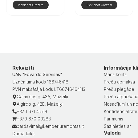
Pievienot Grozam
Pievienot Grozam
Rekvizīti
Informācija kl
UAB "Edvardo Servisas"
Mans konts
Uzņēmuma kods 166746418
Preču apmaksa
PVN maksātāja kods LT66746464113
Preču piegāde
Gamyklos g. 43A, Mažeiķi
Preču atgriešan
Algirdo g. 42E, Mažeiķi
Nosacījumi un no
+370 671 41519
Konfidencialitātes
+370 670 00288
Par mums
pardavimai@kemperiuremontas.lt
Sazinieties ar
Valoda
Darba laiks: