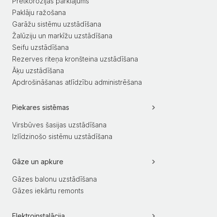
Pretkorozijas pārklājums
Paklāju ražošana
Garāžu sistēmu uzstādīšana
Žalūziju un markīžu uzstādīšana
Seifu uzstādīšana
Rezerves riteņa kronšteina uzstādīšana
Āķu uzstādīšana
Apdrošināšanas atlīdzību administrēšana
Piekares sistēmas
Virsbūves šasijas uzstādīšana
Izlīdzinošo sistēmu uzstādīšana
Gāze un apkure
Gāzes balonu uzstādīšana
Gāzes iekārtu remonts
Elektroinstalācija