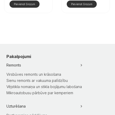
Pievienot Grozam
Pievienot Grozam
Pakalpojumi
Remonts
Virsbūves remonts un krāsošana
Sienu remonts ar vakuuma palīdzību
Vējstikla nomaiņa un stikla bojājumu labošana
Mikroautobusu pārbūve par kemperiem
Uzturēšana