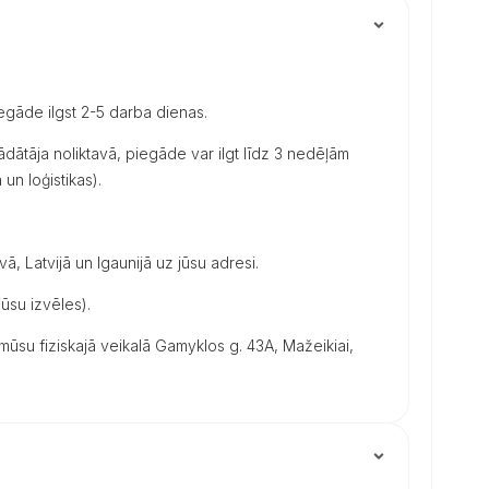
iegāde ilgst 2-5 darba dienas.
dātāja noliktavā, piegāde var ilgt līdz 3 nedēļām
un loģistikas).
vā, Latvijā un Igaunijā uz jūsu adresi.
ūsu izvēles).
su fiziskajā veikalā Gamyklos g. 43A, Mažeikiai,