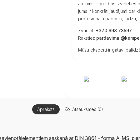
Ja jums ir grūtības izvēlēties
jums ir konkrēti jautājumi par
profesionālu padomu, lūdzu, s
Zvaniet:
+370 698 73597
Rakstiet:
pardavimai@kemper
Mūsu eksperti ir gatavi palīdzē
Apraksts
Atsauksmes (0)
savienotājelementiem saskaņā ar DIN 3861 - forma A-MS, piem