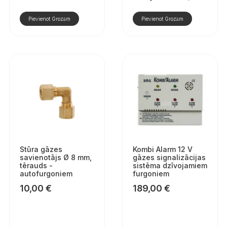
Sākotnējā
Pašreizējā
cena
cena
Pievienot Grozam
Pievienot Grozam
bija:
ir:
430,00 €.
390,00 €.
Stūra gāzes
Kombi Alarm 12 V
savienotājs Ø 8 mm,
gāzes signalizācijas
tērauds -
sistēma dzīvojamiem
autofurgoniem
furgoniem
10,00
€
189,00
€