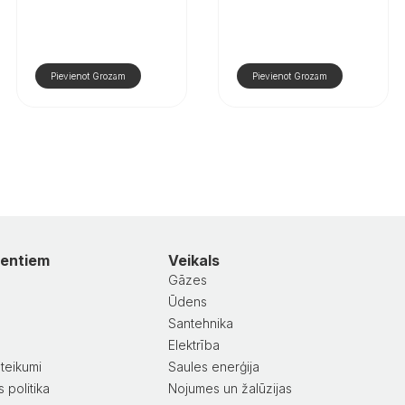
Pievienot Grozam
Pievienot Grozam
ientiem
Veikals
Gāzes
Ūdens
Santehnika
a
Elektrība
teikumi
Saules enerģija
 politika
Nojumes un žalūzijas