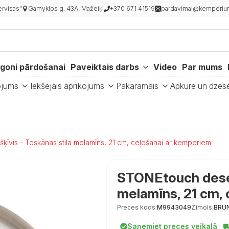
rvisas"
Gamyklos g. 43A, Mažeiķi
+370 671 41519
pardavimai@kemperiur
goni pārdošanai
Paveiktais darbs
Video
Par mums
ojums
Iekšējais aprīkojums
Pakaramais
Apkure un dzes
īvis - Toskānas stila melamīns, 21 cm, ceļošanai ar kemperiem
STONEtouch desert
melamīns, 21 cm,
Preces kods:
M9943049
Zīmols:
BRU
Saņemiet preces veikalā