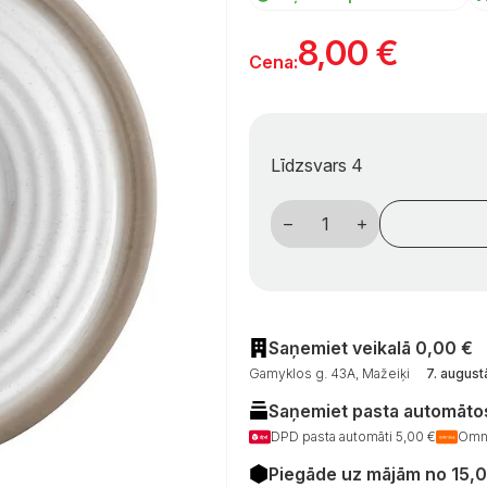
8,00
€
Cena:
Līdzsvars 4
STONEtouch
desertinė
lėkštė
–
Toskanos
stiliaus
melaminas,
21
cm,
Saņemiet veikalā 0,00 €
skirta
Gamyklos g. 43A, Mažeiķi
7. augustā
kelionėms
kemperiuose
Saņemiet pasta automātos
daudzums
DPD pasta automāti 5,00 €
Omni
Piegāde uz mājām no 15,