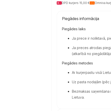
DPD kurjers 15,00 €
Omniva kurj
Piegādes informācija
Piegādes laiks
Ja prece ir noliktavā, p
Ja preces atrodas piegā
(atkarībā no piegādātāja 
Piegādes metodes
Ar kurjerpastu visā Lietu
Uz pasta nodaļām (pēc j
Bezmaksas saņemšana mū
Lietuva.