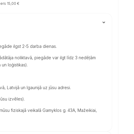
ers 15,00 €
iegāde ilgst 2-5 darba dienas.
dātāja noliktavā, piegāde var ilgt līdz 3 nedēļām
un loģistikas).
vā, Latvijā un Igaunijā uz jūsu adresi.
ūsu izvēles).
su fiziskajā veikalā Gamyklos g. 43A, Mažeikiai,