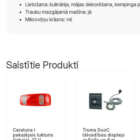
Lietošana: kulinārija, mājas dekorēšana, kempinga 
Trauku mazgājamā mašīna: jā
Mikroviļņu krāsns: nē
Saistītie Produkti
Caraluna I
Truma DuoC
pakaļējais lukturis
tālvadības displejs
(labais), 12 V,
ar EisEx un 6 m