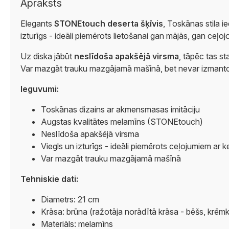
Apraksts
Elegants
STONEtouch deserta šķīvis
, Toskānas stila i
izturīgs - ideāli piemērots lietošanai gan mājās, gan ceļoj
Uz diska jābūt
neslīdoša apakšējā virsma
, tāpēc tas st
Var mazgāt trauku mazgājamā mašīnā, bet nevar izmantot
Ieguvumi:
Toskānas dizains ar akmensmasas imitāciju
Augstas kvalitātes melamīns (STONEtouch)
Neslīdoša apakšējā virsma
Viegls un izturīgs - ideāli piemērots ceļojumiem ar 
Var mazgāt trauku mazgājamā mašīnā
Tehniskie dati:
Diametrs: 21 cm
Krāsa: brūna (ražotāja norādītā krāsa - bēšs, krēm
Materiāls: melamīns