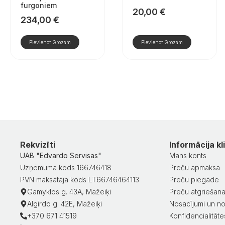
furgoniem
20,00
€
234,00
€
Pievienot Grozam
Pievienot Grozam
Rekvizīti
Informācija kl
UAB "Edvardo Servisas"
Mans konts
Uzņēmuma kods 166746418
Preču apmaksa
PVN maksātāja kods LT66746464113
Preču piegāde
Gamyklos g. 43A, Mažeiķi
Preču atgriešan
Algirdo g. 42E, Mažeiķi
Nosacījumi un no
+370 671 41519
Konfidencialitātes