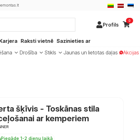
emontas.lt
0
Profils
Karjera
Raksti vietnē
Sazinieties ar
ēšana
Drošība
Stikls
Jaunas un lietotas daļas
Akcijas
a šķīvis - Toskānas stila
 ceļošanai ar kemperiem
NNER
Piegāde 1-2 dienu laikā