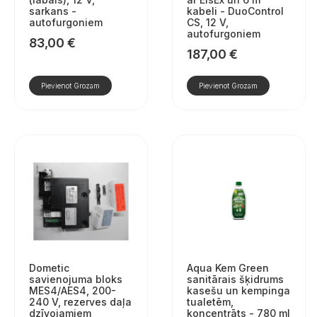
sarkans -
kabeli - DuoControl
autofurgoniem
CS, 12 V,
autofurgoniem
83,00
€
187,00
€
Pievienot Grozam
Pievienot Grozam
Dometic
Aqua Kem Green
savienojuma bloks
sanitārais šķidrums
MES4/AES4, 200-
kasešu un kempinga
240 V, rezerves daļa
tualetēm,
dzīvojamiem
koncentrāts - 780 ml