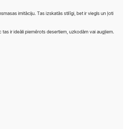
as imitāciju. Tas izskatās stilīgi, bet ir viegls un ļoti
ēc tas ir ideāli piemērots desertiem, uzkodām vai augļiem.