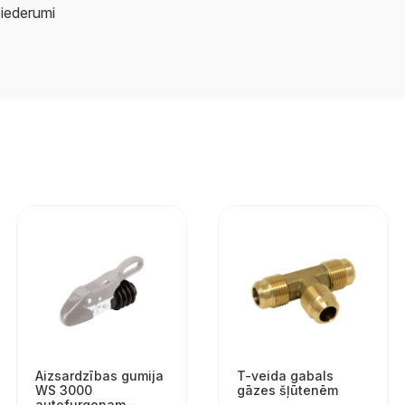
piederumi
Aizsardzības gumija
T-veida gabals
WS 3000
gāzes šļūtenēm
autofurgonam -