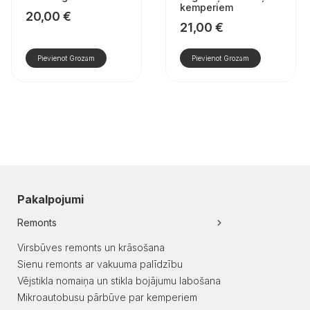
kemperiem
20,00
€
21,00
€
Pievienot Grozam
Pievienot Grozam
Pakalpojumi
Remonts
Virsbūves remonts un krāsošana
Sienu remonts ar vakuuma palīdzību
Vējstikla nomaiņa un stikla bojājumu labošana
Mikroautobusu pārbūve par kemperiem