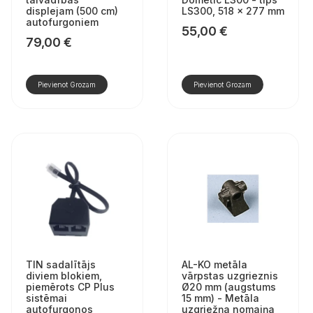
displejam (500 cm)
LS300, 518 × 277 mm
autofurgoniem
55,00
€
79,00
€
Pievienot Grozam
Pievienot Grozam
TIN sadalītājs
AL-KO metāla
diviem blokiem,
vārpstas uzgrieznis
piemērots CP Plus
Ø20 mm (augstums
sistēmai
15 mm) - Metāla
autofurgonos
uzgriežņa nomaiņa