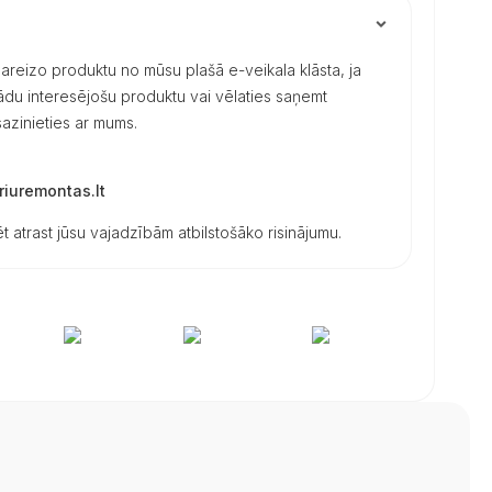
 pareizo produktu no mūsu plašā e-veikala klāsta, ja
 kādu interesējošu produktu vai vēlaties saņemt
azinieties ar mums.
iuremontas.lt
t atrast jūsu vajadzībām atbilstošāko risinājumu.