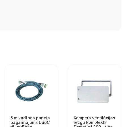
5 m vadības paneļa
Kempera ventilācijas
pagarinājums DuoC
režģu komplekts
tālvadības
Dometic L300 - tips