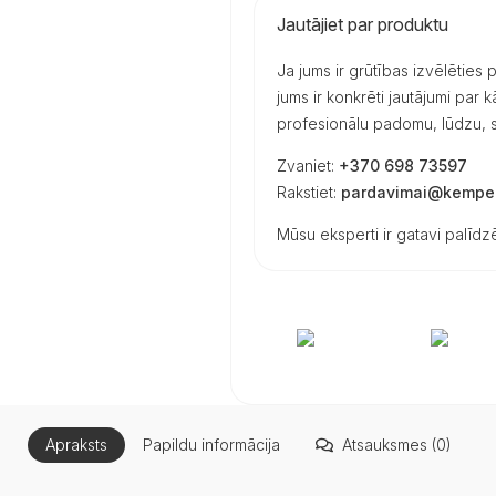
Jautājiet par produktu
Ja jums ir grūtības izvēlēties
jums ir konkrēti jautājumi par
profesionālu padomu, lūdzu, s
Zvaniet:
+370 698 73597
Rakstiet:
pardavimai@kemper
Mūsu eksperti ir gatavi palīdzē
Apraksts
Papildu informācija
Atsauksmes (0)