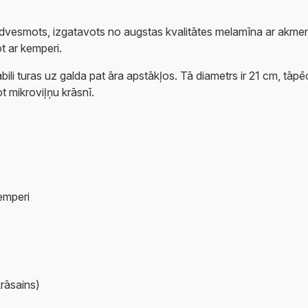
edvesmots, izgatavots no augstas kvalitātes melamīna ar akmensmas
ot ar kemperi.
abili turas uz galda pat āra apstākļos. Tā diametrs ir 21 cm, tāp
 mikroviļņu krāsnī.
kemperi
krāsains)