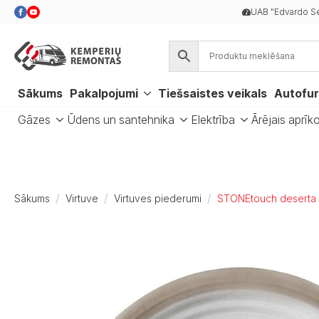
UAB "Edvardo Se
Sākums
Pakalpojumi
Tiešsaistes veikals
Autofur
Gāzes
Ūdens un santehnika
Elektrība
Ārējais aprīk
Sākums
Virtuve
Virtuves piederumi
STONEtouch deserta šķ