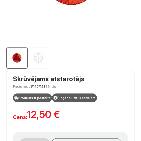
Skrūvējams atstarotājs
Preces kods:
F140/193
Zīmols:
Produkts ir pasūtīts
Piegāde līdz 3 nedēļām
12,50
€
Cena:
Užsukamas