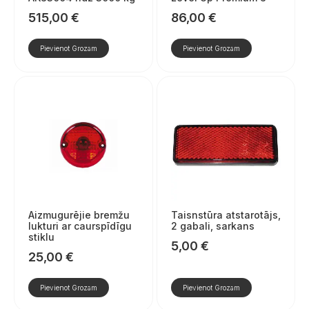
515,00
€
86,00
€
Pievienot Grozam
Pievienot Grozam
Aizmugurējie bremžu
Taisnstūra atstarotājs,
lukturi ar caurspīdīgu
2 gabali, sarkans
stiklu
5,00
€
25,00
€
Pievienot Grozam
Pievienot Grozam