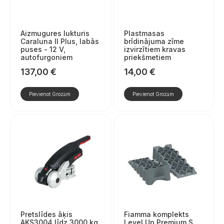
Aizmugures lukturis
Plastmasas
Caraluna II Plus, labās
brīdinājuma zīme
puses - 12 V,
izvirzītiem kravas
autofurgoniem
priekšmetiem
137,00
€
14,00
€
Pievienot Grozam
Pievienot Grozam
Pretslīdes āķis
Fiamma komplekts
AKS3004 līdz 3000 kg
Level Up Premium S