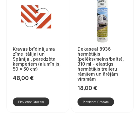
Kravas brīdinājuma
Dekaseal 8936
zīme Itālijai un
hermētiķis
Spānijai, paredzēta
(pelēks/melns/balts),
kemperiem (alumīnijs,
310 ml - elastīgs
50 × 50 cm)
hermētiķis treileru
rāmjiem un ārējām
48,00
€
virsmām
18,00
€
Pievienot Grozam
Pievienot Grozam