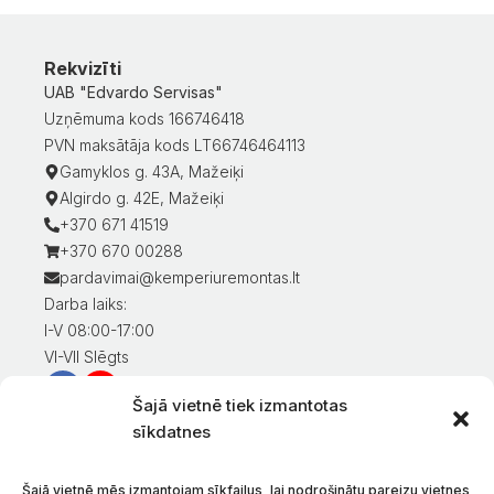
Rekvizīti
UAB "Edvardo Servisas"
Uzņēmuma kods 166746418
PVN maksātāja kods LT66746464113
Gamyklos g. 43A, Mažeiķi
Algirdo g. 42E, Mažeiķi
+370 671 41519
+370 670 00288
pardavimai@kemperiuremontas.lt
Darba laiks:
I-V 08:00-17:00
VI-VII Slēgts
Šajā vietnē tiek izmantotas
Informācija klientiem
sīkdatnes
Mans konts
Preču apmaksa
Šajā vietnē mēs izmantojam sīkfailus, lai nodrošinātu pareizu vietnes