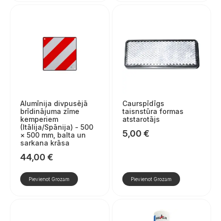
Alumīnija divpusējā
Caurspīdīgs
brīdinājuma zīme
taisnstūra formas
kemperiem
atstarotājs
(Itālija/Spānija) - 500
5,00
€
× 500 mm, balta un
sarkana krāsa
44,00
€
Pievienot Grozam
Pievienot Grozam