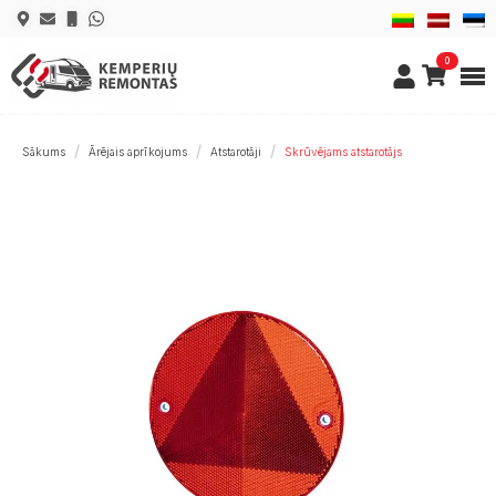
0
Sākums
Ārējais aprīkojums
Atstarotāji
Skrūvējams atstarotājs