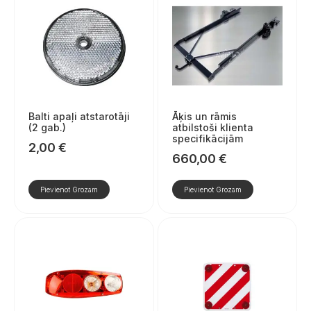
Balti apaļi atstarotāji
Āķis un rāmis
(2 gab.)
atbilstoši klienta
specifikācijām
2,00
€
660,00
€
Pievienot Grozam
Pievienot Grozam