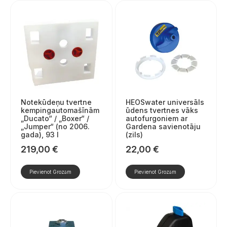
Notekūdeņu tvertne
HEOSwater universāls
kempingautomašīnām
ūdens tvertnes vāks
„Ducato“ / „Boxer“ /
autofurgoniem ar
„Jumper“ (no 2006.
Gardena savienotāju
gada), 93 l
(zils)
219,00
€
22,00
€
Pievienot Grozam
Pievienot Grozam