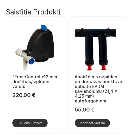
Saistītie Produkti
"FrostControl ⌀12 mm
Apakšējais uzpildes
drošības/izplūdes
un drenāžas punkts ar
vārsts
dubulto EPDM
savienojumu (21,4 ×
220,00
€
4,25 mm)
autofurgoniem
55,00
€
Pievienot Grozam
Pievienot Grozam