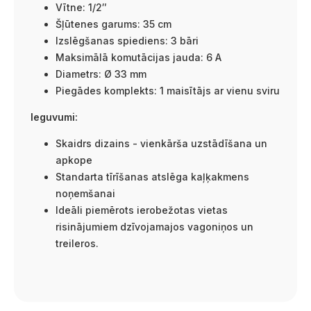
Vītne: 1/2″
Šļūtenes garums: 35 cm
Izslēgšanas spiediens: 3 bāri
Maksimālā komutācijas jauda: 6 A
Diametrs: Ø 33 mm
Piegādes komplekts: 1 maisītājs ar vienu sviru
Ieguvumi:
Skaidrs dizains - vienkārša uzstādīšana un
apkope
Standarta tīrīšanas atslēga kaļķakmens
noņemšanai
Ideāli piemērots ierobežotas vietas
risinājumiem dzīvojamajos vagoniņos un
treileros.