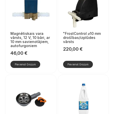
Magnētiskais vara
"FrostControl ⌀10 mm
vārsts, 12 V, 10 bāri, ar
drošības/izplūdes
10 mm savienotājiem,
vārsts
autofurgoniem
220,00
€
46,00
€
Pievienot Grozam
Pievienot Grozam