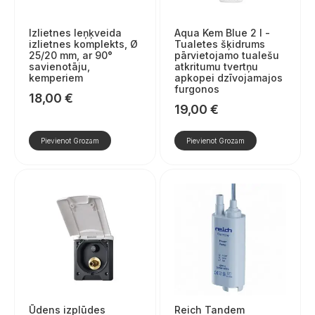
Izlietnes leņķveida
Aqua Kem Blue 2 l -
izlietnes komplekts, Ø
Tualetes šķidrums
25/20 mm, ar 90°
pārvietojamo tualešu
savienotāju,
atkritumu tvertņu
kemperiem
apkopei dzīvojamajos
furgonos
18,00
€
19,00
€
Pievienot Grozam
Pievienot Grozam
Ūdens izplūdes
Reich Tandem