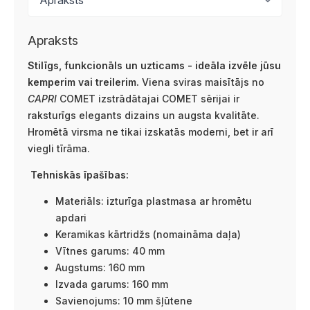
Apraksts
Stilīgs, funkcionāls un uzticams - ideāla izvēle jūsu
kemperim vai treilerim.
Viena sviras maisītājs no
CAPRI
COMET izstrādātajai COMET sērijai ir
raksturīgs elegants dizains un augsta kvalitāte.
Hromētā virsma ne tikai izskatās moderni, bet ir arī
viegli tīrāma.
Tehniskās īpašības:
Materiāls: izturīga plastmasa ar hromētu
apdari
Keramikas kārtridžs (nomaināma daļa)
Vītnes garums: 40 mm
Augstums: 160 mm
Izvada garums: 160 mm
Savienojums: 10 mm šļūtene