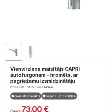
Vienvirziena maisītājs CAPRI
autofurgonam - hromēts, ar
pagriežamu izsmidzinātāju
Preces kods:
R63027
Zīmols:
Komēta
Produkts ir pasūtīts
Piegāde līdz 3 nedēļām
73,00
€
Cena: