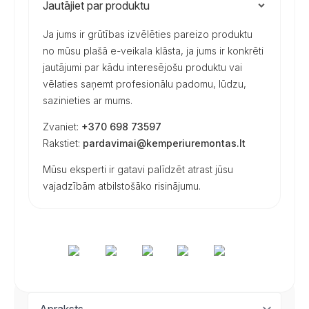
Jautājiet par produktu
Ja jums ir grūtības izvēlēties pareizo produktu
no mūsu plašā e-veikala klāsta, ja jums ir konkrēti
jautājumi par kādu interesējošu produktu vai
vēlaties saņemt profesionālu padomu, lūdzu,
sazinieties ar mums.
Zvaniet:
+370 698 73597
Rakstiet:
pardavimai@kemperiuremontas.lt
Mūsu eksperti ir gatavi palīdzēt atrast jūsu
vajadzībām atbilstošāko risinājumu.