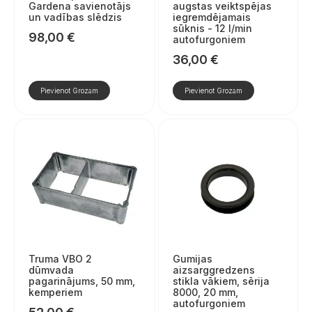
Gardena savienotājs
augstas veiktspējas
un vadības slēdzis
iegremdējamais
sūknis - 12 l/min
98,00
€
autofurgoniem
36,00
€
Pievienot Grozam
Pievienot Grozam
Truma VBO 2
Gumijas
dūmvada
aizsarggredzens
pagarinājums, 50 mm,
stikla vākiem, sērija
kemperiem
8000, 20 mm,
autofurgoniem