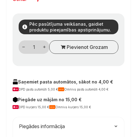
Pēc pasūtījuma veikšanas, gaidiet
produktu pieejamības apstiprinājumu.
Vienos
Pievienot Grozam
svirties
maišytuvas
CAPRI
kemperiui
–
chromuotas,
su
pasukamu
Saņemiet pasta automātos, sākot no 4,00 €
vamzdeliu
DPD pasta automāti 5,00 €
Omniva pasta automāti 4,00 €
daudzums
Piegāde uz mājām no 15,00 €
DPD kurjers 15,00 €
Omniva kurjers 15,00 €
Piegādes informācija