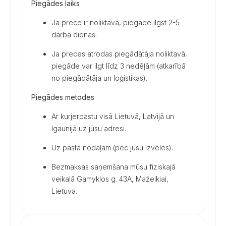
Piegādes laiks
Ja prece ir noliktavā, piegāde ilgst 2-5
darba dienas.
Ja preces atrodas piegādātāja noliktavā,
piegāde var ilgt līdz 3 nedēļām (atkarībā
no piegādātāja un loģistikas).
Piegādes metodes
Ar kurjerpastu visā Lietuvā, Latvijā un
Igaunijā uz jūsu adresi.
Uz pasta nodaļām (pēc jūsu izvēles).
Bezmaksas saņemšana mūsu fiziskajā
veikalā Gamyklos g. 43A, Mažeikiai,
Lietuva.