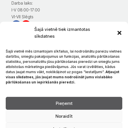
Darba laiks:
I-V 08:00-17:00
VI-VII Slēgts
Šajā vietnē tiek izmantotas
Informācija klientiem
sīkdatnes
Mans konts
Preču apmaksa
Šajā vietnē mēs izmantojam sīkfailus, lai nodrošinātu pareizu vietnes
Preču piegāde
darbību, sniegtu pakalpojumus un funkcijas, analizētu pārlūkošanas
statistiku, personalizētu jūsu pārlūkošanas pieredzi un sniegtu jums
Preču atgriešana
atbilstošus mārketinga piedāvājumus. Jūs varat izvēlēties, kādus
Nosacījumi un noteikumi
datus ļaujat mums vākt, noklikšķinot uz pogas "Iestatījumi".
Atļaujot
Konfidencialitātes politika
visas sīkdatnes, jūs ļaujat mums nodrošināt jums vislabāko
pārlūkošanas un iepirkšanās pieredzi.
Par mums
Sazinieties ar
Valoda
Pieņemt
Noraidīt