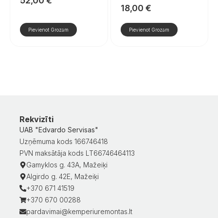
52,00
€
18,00
€
Pievienot Grozam
Pievienot Grozam
Rekvizīti
UAB "Edvardo Servisas"
Uzņēmuma kods 166746418
PVN maksātāja kods LT66746464113
Gamyklos g. 43A, Mažeiķi
Algirdo g. 42E, Mažeiķi
+370 671 41519
+370 670 00288
pardavimai@kemperiuremontas.lt