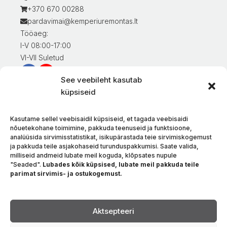
+370 670 00288
pardavimai@kemperiuremontas.lt
Tööaeg:
I-V 08:00-17:00
VI-VII Suletud
See veebileht kasutab
Teave klientidele
küpsiseid
Minu konto
Kaupade eest tasumine
Kasutame sellel veebisaidil küpsiseid, et tagada veebisaidi
Kaupade tarnimine
nõuetekohane toimimine, pakkuda teenuseid ja funktsioone,
analüüsida sirvimisstatistikat, isikupärastada teie sirvimiskogemust
Kaupade tagastamine
ja pakkuda teile asjakohaseid turunduspakkumisi. Saate valida,
Tingimused ja eeskirjad
milliseid andmeid lubate meil koguda, klõpsates nupule
Privaatsuspoliitika
"Seaded".
Lubades kõik küpsised, lubate meil pakkuda teile
parimat sirvimis- ja ostukogemust.
Meie kohta
Kontakt
Keel
Aktsepteeri