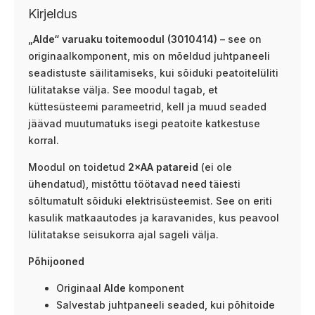
Kirjeldus
„Alde“ varuaku toitemoodul (3010414)
– see on
originaalkomponent, mis on mõeldud juhtpaneeli
seadistuste säilitamiseks, kui sõiduki peatoitelüliti
lülitatakse välja. See moodul tagab, et
küttesüsteemi parameetrid, kell ja muud seaded
jäävad muutumatuks isegi peatoite katkestuse
korral.
Moodul on toidetud
2×AA patareid
(ei ole
ühendatud), mistõttu töötavad need täiesti
sõltumatult sõiduki elektrisüsteemist. See on eriti
kasulik matkaautodes ja karavanides, kus peavool
lülitatakse seisukorra ajal sageli välja.
Põhijooned
Originaal
Alde
komponent
Salvestab juhtpaneeli seaded, kui põhitoide