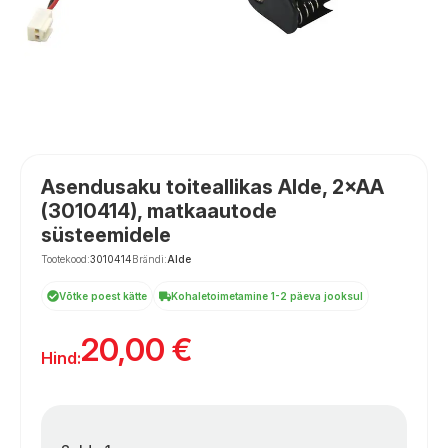
Asendusaku toiteallikas Alde, 2×AA
(3010414), matkaautode
süsteemidele
Tootekood:
3010414
Brändi:
Alde
Võtke poest kätte
Kohaletoimetamine 1-2 päeva jooksul
20,00
€
Hind: