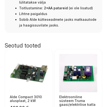
lülitatakse välja
Toitlustamine:
2×AA patareid
(ei ole lisatud)
Lihtne paigaldus
Sobib Alde kütteseadmete jaoks matkaautode
ja haagissuvilate jaoks.
Seotud tooted
Alde Compact 3010
Elektrooniline
alusplaat, 2 kW
süsteem Truma
gaasi/elektrilise katla