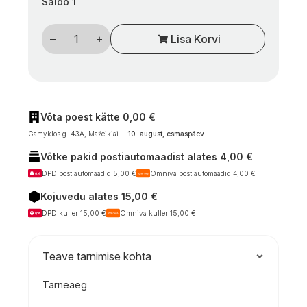
Saldo 1
Atsarginis
Lisa Korvi
baterijų
maitinimo
modulis
„Alde“,
2×AA
(3010414),
kemperių
sistemoms
Võta poest kätte 0,00 €
kogus
Gamyklos g. 43A, Mažeikiai
10. august, esmaspäev
.
Võtke pakid postiautomaadist alates 4,00 €
DPD postiautomaadid 5,00 €
Omniva postiautomaadid 4,00 €
Kojuvedu alates 15,00 €
DPD kuller 15,00 €
Omniva kuller 15,00 €
Teave tarnimise kohta
Tarneaeg