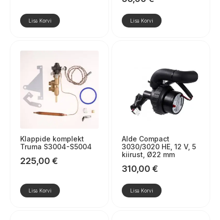
Lisa Korvi
Lisa Korvi
Klappide komplekt
Alde Compact
Truma S3004-S5004
3030/3020 HE, 12 V, 5
kiirust, Ø22 mm
225,00
€
310,00
€
Lisa Korvi
Lisa Korvi