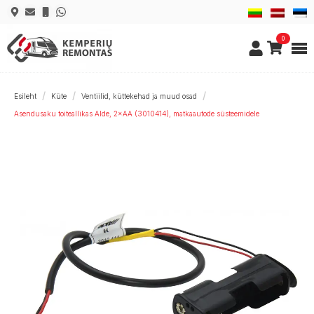
0
Esileht
Küte
Ventiilid, küttekehad ja muud osad
Asendusaku toiteallikas Alde, 2×AA (3010414), matkaautode süsteemidele