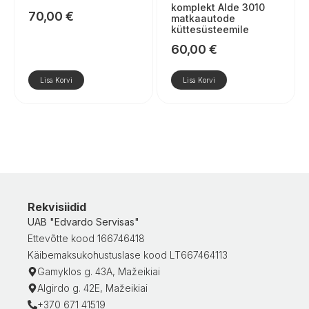
komplekt Alde 3010
70,00
€
matkaautode
küttesüsteemile
60,00
€
Lisa Korvi
Lisa Korvi
Rekvisiidid
UAB "Edvardo Servisas"
Ettevõtte kood 166746418
Käibemaksukohustuslase kood LT667464113
Gamyklos g. 43A, Mažeikiai
Algirdo g. 42E, Mažeikiai
+370 671 41519