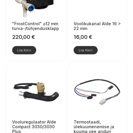
"FrostControl" ⌀12 mm
Voolikukanal Alde 16 >
turva-/tühjendusklapp
22 mm
220,00
€
16,00
€
Lisa Korvi
Lisa Korvi
Vooluregulaator Alde
Termostaadi,
Compact 3030/3030
ülekuumenemise ja
Plus
kuuma vee anduri