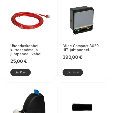
Ühenduskaabel
"Alde Compact 3020
kütteseadme ja
HE" juhtpaneel
juhtpaneeli vahel
390,00
€
25,00
€
Lisa Korvi
Lisa Korvi