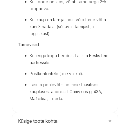
Kui toode on laos, võtab tarne aega 2-5
tööpäeva.
Kui kaup on tarnija laos, võib tarne võtta
kuni 3 nädalat (sõltuvalt tarnijast ja
logistikast).
Tarneviisid
Kulleriga kogu Leedus, Lätis ja Eestis teie
aadressile.
Postkontoritele (teie valikul).
Tasuta pealevõtmine meie füüsilisest
kauplusest aadressil Gamyklos g. 43A,
Mažeikiai, Leedu.
Küsige toote kohta