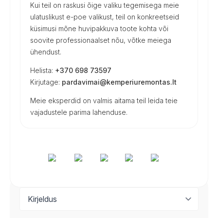
Kui teil on raskusi õige valiku tegemisega meie
ulatuslikust e-poe valikust, teil on konkreetseid
küsimusi mõne huvipakkuva toote kohta või
soovite professionaalset nõu, võtke meiega
ühendust.
Helista:
+370 698 73597
Kirjutage:
pardavimai@kemperiuremontas.lt
Meie eksperdid on valmis aitama teil leida teie
vajadustele parima lahenduse.