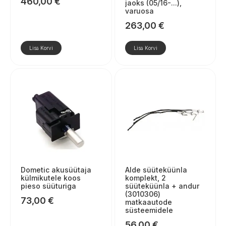
460,00
€
jaoks (05/16-...),
varuosa
263,00
€
Lisa Korvi
Lisa Korvi
Dometic akusüütaja
Alde süüteküünla
külmikutele koos
komplekt, 2
pieso süüturiga
süüteküünla + andur
(3010306)
73,00
€
matkaautode
süsteemidele
56,00
€