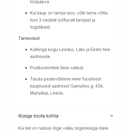
tööpäeva.
Kui kaup on tarnija laos, võib tarne võtta
kuni 3 nädalat (sõltuvalt tarnijast ja
logistikast).
Tarneviisid
Kulleriga kogu Leedus, Lätis ja Eestis teie
aadressile.
Postkontoritele (teie valikul).
Tasuta pealevõtmine meie füüsilisest
kauplusest aadressil Gamyklos g. 43A,
Mažeikiai, Leedu.
Küsige toote kohta
Kui teil on raskusi õige valiku tegemisega meie