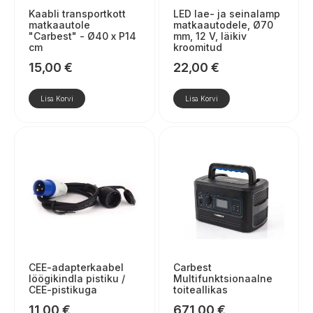
Kaabli transportkott
LED lae- ja seinalamp
matkaautole
matkaautodele, Ø70
"Carbest" - Ø40 x P14
mm, 12 V, läikiv
cm
kroomitud
15,00
€
22,00
€
Lisa Korvi
Lisa Korvi
CEE-adapterkaabel
Carbest
löögikindla pistiku /
Multifunktsionaalne
CEE-pistikuga
toiteallikas
11,00
€
671,00
€