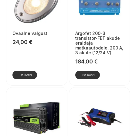
Ovaalne valgusti
Argofet 200-3
transistor-FET akude
24,00
€
eraldaja
matkaautodele, 200 A,
3 akule (12/24 V)
184,00
€
Lisa Korvi
Lisa Korvi