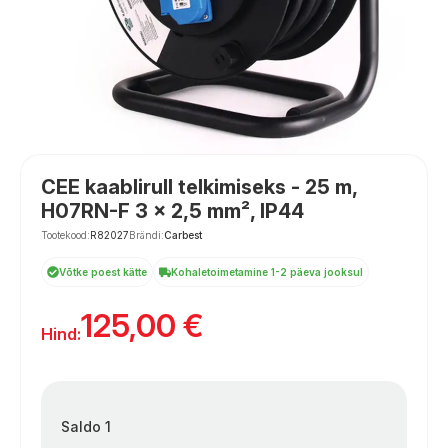
CEE kaablirull telkimiseks - 25 m,
H07RN-F 3 x 2,5 mm², IP44
Tootekood:
R82027
Brändi:
Carbest
Võtke poest kätte
Kohaletoimetamine 1-2 päeva jooksul
125,00
€
Hind:
Saldo 1