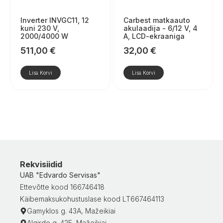
Inverter INVGC11, 12
Carbest matkaauto
kuni 230 V,
akulaadija - 6/12 V, 4
2000/4000 W
A, LCD-ekraaniga
511,00
€
32,00
€
Lisa Korvi
Lisa Korvi
Rekvisiidid
UAB "Edvardo Servisas"
Ettevõtte kood 166746418
Käibemaksukohustuslase kood LT667464113
Gamyklos g. 43A, Mažeikiai
Algirdo g. 42E, Mažeikiai