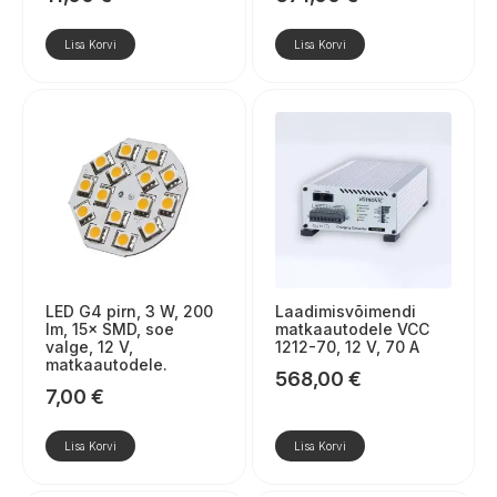
Lisa Korvi
Lisa Korvi
LED G4 pirn, 3 W, 200
Laadimisvõimendi
lm, 15× SMD, soe
matkaautodele VCC
valge, 12 V,
1212-70, 12 V, 70 A
matkaautodele.
568,00
€
7,00
€
Lisa Korvi
Lisa Korvi