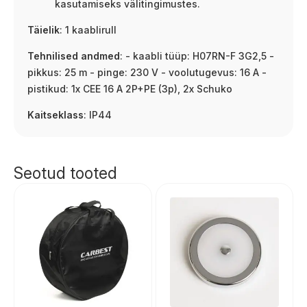
kasutamiseks välitingimustes.
Täielik
: 1 kaablirull
Tehnilised andmed
: - kaabli tüüp: H07RN-F 3G2,5 -
pikkus: 25 m - pinge: 230 V - voolutugevus: 16 A -
pistikud: 1x CEE 16 A 2P+PE (3p), 2x Schuko
Kaitseklass
: IP44
Seotud tooted