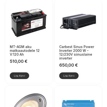
MT-AGM aku
Carbest Sinus Power
matkaautodele 12
Inverter 2000 W -
V:120 Ah
12/230V siinuslaine
inverter
510,00
€
650,00
€
Lisa Korvi
Lisa Korvi