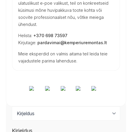
ulatuslikust e-poe valikust, teil on konkreetseid
küsimusi mõne huvipakkuva toote kohta või
soovite professionaalset nõu, võtke meiega
ühendust.
Helista:
+370 698 73597
Kirjutage:
pardavimai@kemperiuremontas.lt
Meie eksperdid on valmis aitama teil leida teie
vajadustele parima lahenduse.
Kirjeldus