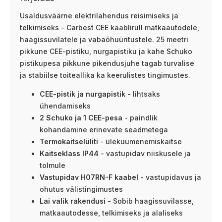
Usaldusväärne elektrilahendus reisimiseks ja
telkimiseks - Carbest CEE kaablirull matkaautodele,
haagissuvilatele ja vabaõhuüritustele. 25 meetri
pikkune CEE-pistiku, nurgapistiku ja kahe Schuko
pistikupesa pikkune pikendusjuhe tagab turvalise
ja stabiilse toiteallika ka keerulistes tingimustes.
CEE-pistik ja nurgapistik
- lihtsaks
ühendamiseks
2 Schuko ja 1 CEE-pesa
- paindlik
kohandamine erinevate seadmetega
Termokaitselüliti
- ülekuumenemiskaitse
Kaitseklass IP44
- vastupidav niiskusele ja
tolmule
Vastupidav H07RN-F kaabel
- vastupidavus ja
ohutus välistingimustes
Lai valik rakendusi
- Sobib haagissuvilasse,
matkaautodesse, telkimiseks ja alaliseks