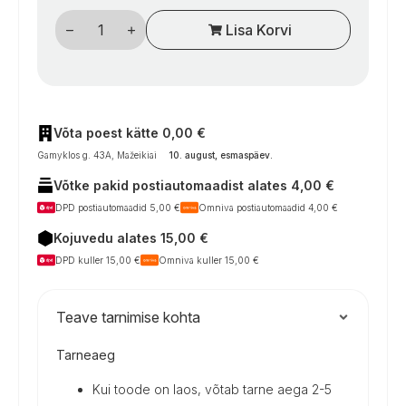
CEE
Lisa Korvi
kabelio
ritė
kempingui
–
25
m,
H07RN-
F
Võta poest kätte 0,00 €
3
Gamyklos g. 43A, Mažeikiai
10. august, esmaspäev
.
x
2,5
Võtke pakid postiautomaadist alates 4,00 €
mm²,
IP44
DPD postiautomaadid 5,00 €
Omniva postiautomaadid 4,00 €
kogus
Kojuvedu alates 15,00 €
DPD kuller 15,00 €
Omniva kuller 15,00 €
Teave tarnimise kohta
Tarneaeg
Kui toode on laos, võtab tarne aega 2-5