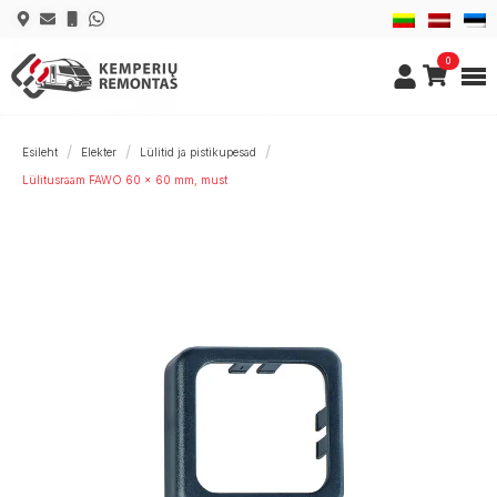
0
Esileht
Elekter
Lülitid ja pistikupesad
Lülitusraam FAWO 60 x 60 mm, must