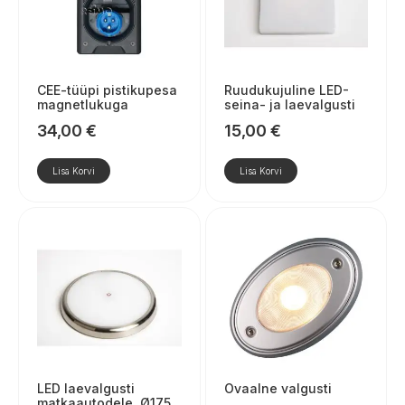
CEE-tüüpi pistikupesa
Ruudukujuline LED-
magnetlukuga
seina- ja laevalgusti
34,00
€
15,00
€
Lisa Korvi
Lisa Korvi
LED laevalgusti
Ovaalne valgusti
matkaautodele, Ø175