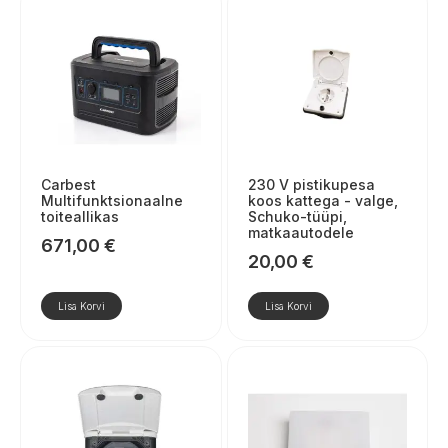
Carbest
230 V pistikupesa
Multifunktsionaalne
koos kattega - valge,
toiteallikas
Schuko-tüüpi,
matkaautodele
671,00
€
20,00
€
Lisa Korvi
Lisa Korvi