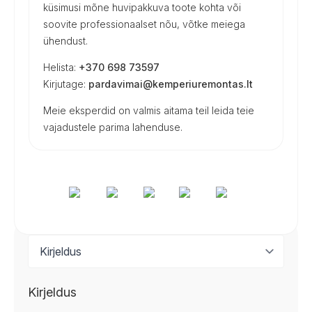
küsimusi mõne huvipakkuva toote kohta või
soovite professionaalset nõu, võtke meiega
ühendust.
Helista:
+370 698 73597
Kirjutage:
pardavimai@kemperiuremontas.lt
Meie eksperdid on valmis aitama teil leida teie
vajadustele parima lahenduse.
Kirjeldus