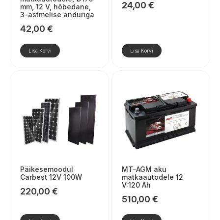
24,00
€
mm, 12 V, hõbedane,
3-astmelise anduriga
42,00
€
Lisa Korvi
Lisa Korvi
Päikesemoodul
MT-AGM aku
Carbest 12V 100W
matkaautodele 12
V:120 Ah
220,00
€
510,00
€