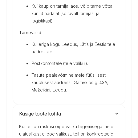
Kui kaup on tarnija laos, võib tarne võtta
kuni 3 nädalat (sõltuvalt tarnijast ja
logistikast).
Tarneviisid
Kulleriga kogu Leedus, Lätis ja Eestis teie
aadressile.
Postkontoritele (teie valikul).
Tasuta pealevõtmine meie füüsilisest
kauplusest aadressil Gamyklos g. 43A,
Mažeikiai, Leedu.
Küsige toote kohta
Kui teil on raskusi õige valiku tegemisega meie
ulatuslikust e-poe valikust, teil on konkreetseid