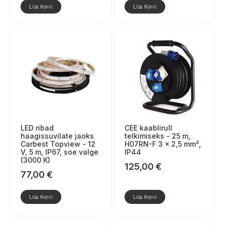
Lisa Korvi
Lisa Korvi
LED ribad
CEE kaablirull
haagissuvilate jaoks
telkimiseks - 25 m,
Carbest Topview - 12
H07RN-F 3 x 2,5 mm²,
V, 5 m, IP67, soe valge
IP44
(3000 K)
125,00
€
77,00
€
Lisa Korvi
Lisa Korvi