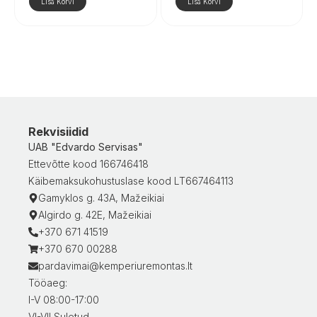
Lisa Korvi
Lisa Korvi
Rekvisiidid
UAB "Edvardo Servisas"
Ettevõtte kood 166746418
Käibemaksukohustuslase kood LT667464113
Gamyklos g. 43A, Mažeikiai
Algirdo g. 42E, Mažeikiai
+370 671 41519
+370 670 00288
pardavimai@kemperiuremontas.lt
Tööaeg:
I-V 08:00-17:00
VI-VII Suletud