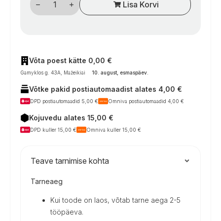
Lisa Korvi
rėmelis
FAWO
60
x
60
mm,
juoda
kogus
Võta poest kätte 0,00 €
Gamyklos g. 43A, Mažeikiai
10. august, esmaspäev
.
Võtke pakid postiautomaadist alates 4,00 €
DPD postiautomaadid 5,00 €
Omniva postiautomaadid 4,00 €
Kojuvedu alates 15,00 €
DPD kuller 15,00 €
Omniva kuller 15,00 €
Teave tarnimise kohta
Tarneaeg
Kui toode on laos, võtab tarne aega 2-5
tööpäeva.