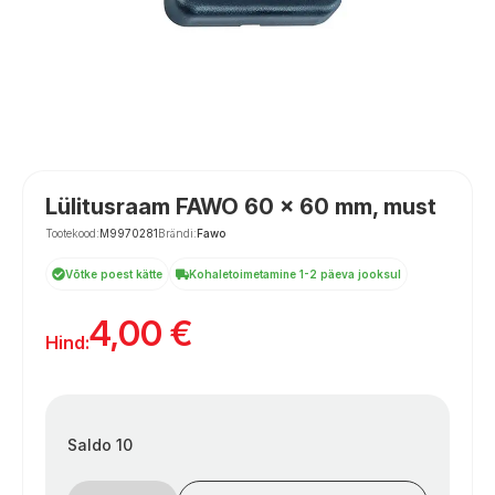
Lülitusraam FAWO 60 x 60 mm, must
Tootekood:
M9970281
Brändi:
Fawo
Võtke poest kätte
Kohaletoimetamine 1-2 päeva jooksul
4,00
€
Hind:
Saldo 10
Jungtuko