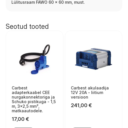
Lülitusraam FAWO 60 x 60 mm, must.
Seotud tooted
Carbest
Carbest akulaadija
adapterkaabel CEE
12V 20A - liitium
nurgakonnektoriga ja
versioon
Schuko pistikuga - 1,5
241,00
€
m, 3×2,5 mm²,
matkaautodele.
17,00
€