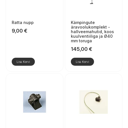
Ratta nupp
Kämpingute
äravoolukomplekt -
9,00
€
hallveemahutid, koos
kuulventiiliga ja Ø40
mm toruga
145,00
€
Lisa Korvi
Lisa Korvi