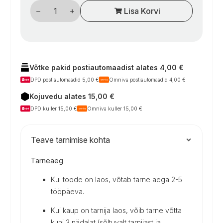
Kemperių
Lisa Korvi
šaldytuvo
ventiliatoriaus
rinkinys,
7
W,
su
termostatu
kogus
Võtke pakid postiautomaadist alates 4,00 €
DPD postiautomaadid 5,00 €
Omniva postiautomaadid 4,00 €
Kojuvedu alates 15,00 €
DPD kuller 15,00 €
Omniva kuller 15,00 €
Teave tarnimise kohta
Tarneaeg
Kui toode on laos, võtab tarne aega 2-5
tööpäeva.
Kui kaup on tarnija laos, võib tarne võtta
kuni 3 nädalat (sõltuvalt tarnijast ja