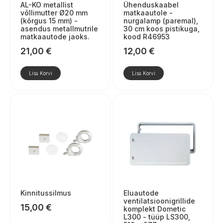
AL-KO metallist
Ühenduskaabel
võllimutter Ø20 mm
matkaautole -
(kõrgus 15 mm) -
nurgalamp (paremal),
asendus metallmutrile
30 cm koos pistikuga,
matkaautode jaoks.
kood R46953
21,00
€
12,00
€
Lisa Korvi
Lisa Korvi
Kinnitussilmus
Eluautode
ventilatsioonigrillide
15,00
€
komplekt Dometic
L300 - tüüp LS300,