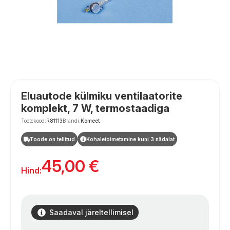
Eluautode külmiku ventilaatorite
komplekt, 7 W, termostaadiga
Tootekood:
R81113
Brändi:
Komeet
Toode on tellitud
Kohaletoimetamine kuni 3 nädalat
45,00
€
Hind:
Saadaval järeltellimisel