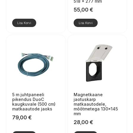
518 × 277 mm
55,00
€
Lisa Korvi
Lisa Korvi
5 m juhtpaneeli
Magnetkaane
pikendus DuoC
jaotuskarp
kaugkuvale (500 cm)
matkaautodele,
matkaautode jaoks
mõõtmetega 130×145
mm
79,00
€
28,00
€