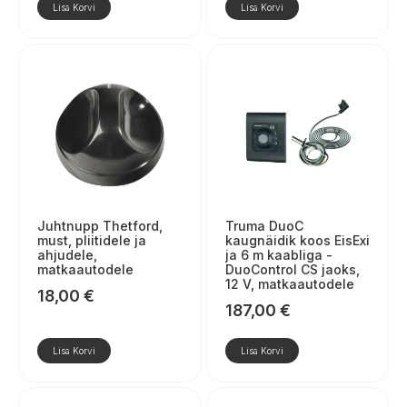
Lisa Korvi
Lisa Korvi
Juhtnupp Thetford,
Truma DuoC
must, pliitidele ja
kaugnäidik koos EisExi
ahjudele,
ja 6 m kaabliga -
matkaautodele
DuoControl CS jaoks,
12 V, matkaautodele
18,00
€
187,00
€
Lisa Korvi
Lisa Korvi