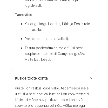
logistikast).
Tarneviisid
Kulleriga kogu Leedus, Lätis ja Eestis teie
aadressile.
Postkontoritele (teie valikul).
Tasuta pealevõtmine meie füüsilisest
kauplusest aadressil Gamyklos g. 43A,
Mažeikiai, Leedu.
Küsige toote kohta
Kui teil on raskusi õige valiku tegemisega meie
ulatuslikust e-poe valikust, teil on konkreetseid
küsimusi mõne huvipakkuva toote kohta või
soovite professionaalset nõu, võtke meiega