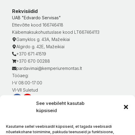
Rekvisiidid
UAB "Edvardo Servisas"
Ettevõtte kood 166746418
Käibemaksukohustuslase kood LT667464113
Gamyklos g. 43A, Mažeikiai
Algirdo g. 42E, Mažeikiai
+370 671 41519
+370 670 00288
pardavimai@kemperiuremontas.lt
Tööaeg:
I-V 08:00-17:00
VI-VII Suletud
See veebileht kasutab
Teave klientidele
küpsiseid
Minu konto
Kaupade eest tasumine
Kasutame sellel veebisaidil küpsiseid, et tagada veebisaidi
Kaupade tarnimine
nõuetekohane toimimine, pakkuda teenuseid ja funktsioone,