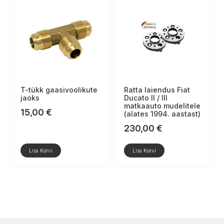
T-tükk gaasivoolikute
Ratta laiendus Fiat
jaoks
Ducato II / III
matkaauto mudelitele
15,00
€
(alates 1994. aastast)
230,00
€
Lisa Korvi
Lisa Korvi