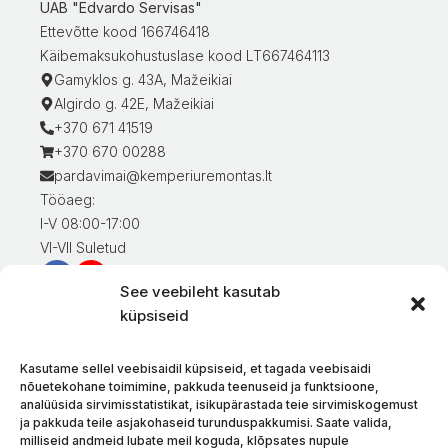
UAB "Edvardo Servisas"
Ettevõtte kood 166746418
Käibemaksukohustuslase kood LT667464113
Gamyklos g. 43A, Mažeikiai
Algirdo g. 42E, Mažeikiai
+370 671 41519
+370 670 00288
pardavimai@kemperiuremontas.lt
Tööaeg:
I-V 08:00-17:00
VI-VII Suletud
See veebileht kasutab
Teave klientidele
küpsiseid
Minu konto
Kaupade eest tasumine
Kasutame sellel veebisaidil küpsiseid, et tagada veebisaidi
Kaupade tarnimine
nõuetekohane toimimine, pakkuda teenuseid ja funktsioone,
analüüsida sirvimisstatistikat, isikupärastada teie sirvimiskogemust
Kaupade tagastamine
ja pakkuda teile asjakohaseid turunduspakkumisi. Saate valida,
Tingimused ja eeskirjad
milliseid andmeid lubate meil koguda, klõpsates nupule