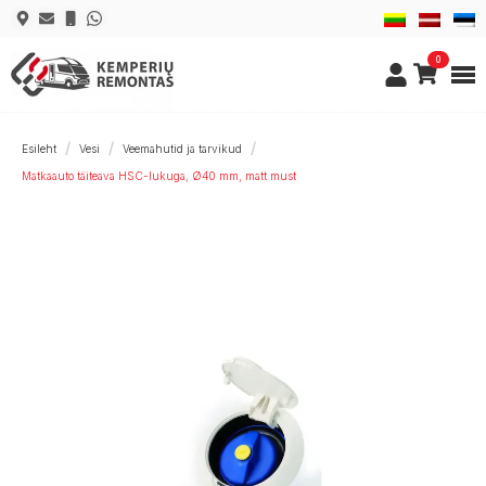
0
Esileht
Vesi
Veemahutid ja tarvikud
Matkaauto täiteava HSC-lukuga, Ø40 mm, matt must