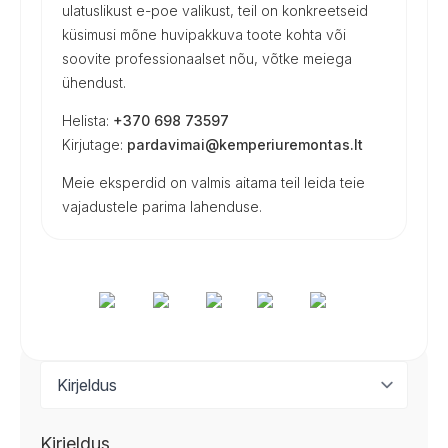
ulatuslikust e-poe valikust, teil on konkreetseid
küsimusi mõne huvipakkuva toote kohta või
soovite professionaalset nõu, võtke meiega
ühendust.
Helista:
+370 698 73597
Kirjutage:
pardavimai@kemperiuremontas.lt
Meie eksperdid on valmis aitama teil leida teie
vajadustele parima lahenduse.
Kirjeldus