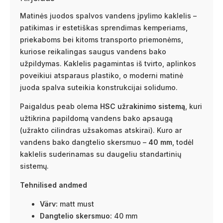
Matinės juodos spalvos vandens įpylimo kaklelis –
patikimas ir estetiškas sprendimas kemperiams,
priekaboms bei kitoms transporto priemonėms,
kuriose reikalingas saugus vandens bako
užpildymas. Kaklelis pagamintas iš tvirto, aplinkos
poveikiui atsparaus plastiko, o moderni matinė
juoda spalva suteikia konstrukcijai solidumo.
Paigaldus peab olema
HSC užrakinimo sistemą
, kuri
užtikrina papildomą vandens bako apsaugą
(užrakto cilindras užsakomas atskirai). Kuro ar
vandens bako dangtelio skersmuo –
40 mm
, todėl
kaklelis suderinamas su daugeliu standartinių
sistemų.
Tehnilised andmed
Värv:
matt must
Dangtelio skersmuo:
40 mm