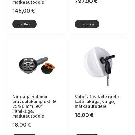
797,00
€
matkaautodele
145,00
€
Lisa Korvi
Lisa Korvi
Nurgaga valamu
Vahetatav täitekaela
äravoolukomplekt, Ø
kate lukuga, valge,
25/20 mm, 90°
matkaautodele
liitmikuga,
18,00
€
matkaautodele
18,00
€