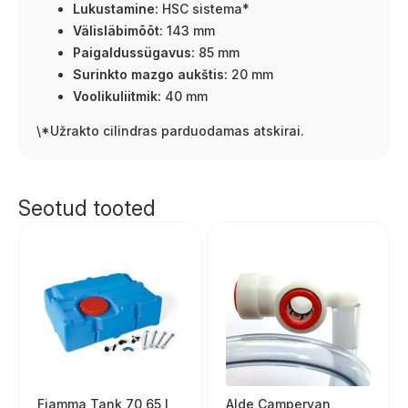
Lukustamine:
HSC sistema*
Välisläbimõõt:
143 mm
Paigaldussügavus:
85 mm
Surinkto mazgo aukštis:
20 mm
Voolikuliitmik:
40 mm
\*Užrakto cilindras parduodamas atskirai.
Seotud tooted
Fiamma Tank 70 65 l
Alde Campervan