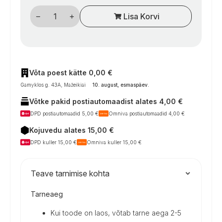
Kemperių
Lisa Korvi
vandens
įpylimo
kaklelis
su
HSC
užraktu,
Ø40
mm,
Võta poest kätte 0,00 €
matinės
Gamyklos g. 43A, Mažeikiai
10. august, esmaspäev
.
juodos
spalvos
Võtke pakid postiautomaadist alates 4,00 €
kogus
DPD postiautomaadid 5,00 €
Omniva postiautomaadid 4,00 €
Kojuvedu alates 15,00 €
DPD kuller 15,00 €
Omniva kuller 15,00 €
Teave tarnimise kohta
Tarneaeg
Kui toode on laos, võtab tarne aega 2-5