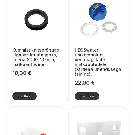
Kummist kaitserõngas
HEOSwater
klaasist kaane jaoks,
universaalne
seeria 8000, 20 mm,
veepaagi kate
matkaautodele
matkaautodele
Gardena ühendusega
18,00
€
(sinine)
22,00
€
Lisa Korvi
Lisa Korvi