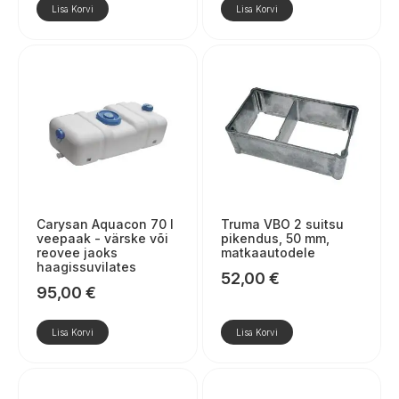
Lisa Korvi
Lisa Korvi
Carysan Aquacon 70 l
Truma VBO 2 suitsu
veepaak - värske või
pikendus, 50 mm,
reovee jaoks
matkaautodele
haagissuvilates
52,00
€
95,00
€
Lisa Korvi
Lisa Korvi