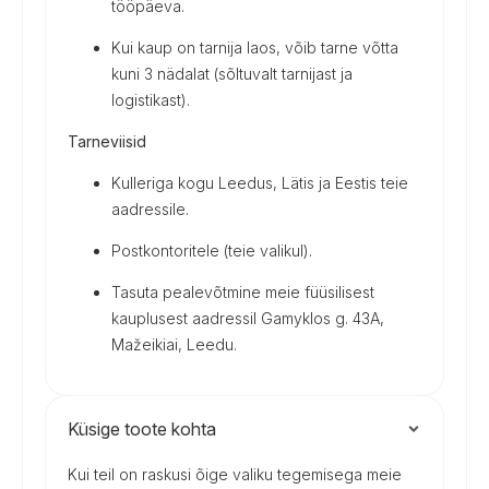
tööpäeva.
Kui kaup on tarnija laos, võib tarne võtta
kuni 3 nädalat (sõltuvalt tarnijast ja
logistikast).
Tarneviisid
Kulleriga kogu Leedus, Lätis ja Eestis teie
aadressile.
Postkontoritele (teie valikul).
Tasuta pealevõtmine meie füüsilisest
kauplusest aadressil Gamyklos g. 43A,
Mažeikiai, Leedu.
Küsige toote kohta
Kui teil on raskusi õige valiku tegemisega meie