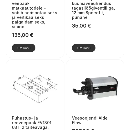
veepaak
kuumaveeühendus
matkaautodele -
tagasilöögiventiiliga,
sobib horisontaalseks
12 mm Speedfit,
ja vertikaalseks
punane
paigaldamiseks,
35,00
€
sinine
135,00
€
Lisa Korvi
Lisa Korvi
Puhastus- ja
Veesoojendi Alde
reoveepaak EV1301,
Flow
63 l, 2 täiteavaga,