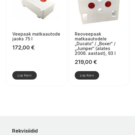
Veepaak matkaautode
Reoveepaak
jaoks 75 l
matkaautodele
„Ducato“ / „Boxer“ /
172,00
€
„Jumper“ (alates
2006. aastast), 93 l
219,00
€
Lisa Korvi
Lisa Korvi
Rekvisiidid