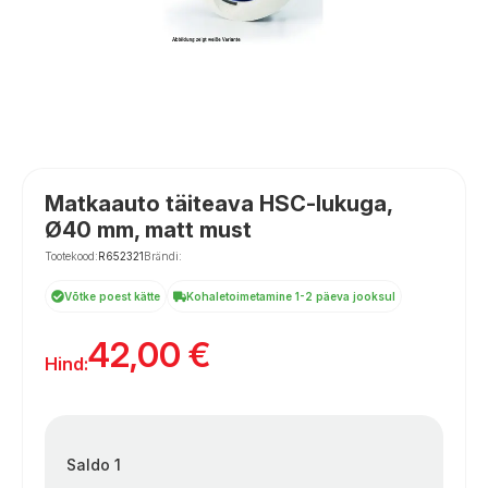
Matkaauto täiteava HSC-lukuga,
Ø40 mm, matt must
Tootekood:
R652321
Brändi:
Võtke poest kätte
Kohaletoimetamine 1-2 päeva jooksul
42,00
€
Hind:
Saldo 1