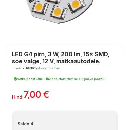
LED G4 pirn, 3 W, 200 lm, 15× SMD,
soe valge, 12 V, matkaautodele.
Tootekood:
R830325
Brändi:
Carbest
Võtke poest kätte
Kohaletoimetamine 1-2 päeva jooksul
7,00
€
Hind:
Saldo 4