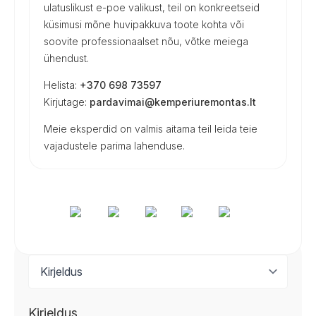
ulatuslikust e-poe valikust, teil on konkreetseid
küsimusi mõne huvipakkuva toote kohta või
soovite professionaalset nõu, võtke meiega
ühendust.
Helista:
+370 698 73597
Kirjutage:
pardavimai@kemperiuremontas.lt
Meie eksperdid on valmis aitama teil leida teie
vajadustele parima lahenduse.
Kirjeldus