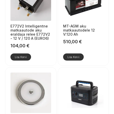
E772V2 Intelligentne
MT-AGM aku
matkaautode aku
matkaautodele 12
eraldaja relee E772V2
V:120 Ah
- 12 V / 120 A (EURO6)
510,00
€
104,00
€
Lisa Korvi
Lisa Korvi