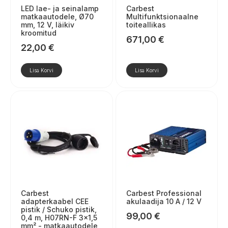
LED lae- ja seinalamp
Carbest
matkaautodele, Ø70
Multifunktsionaalne
mm, 12 V, läikiv
toiteallikas
kroomitud
671,00
€
22,00
€
Lisa Korvi
Lisa Korvi
Carbest
Carbest Professional
adapterkaabel CEE
akulaadija 10 A / 12 V
pistik / Schuko pistik,
99,00
€
0,4 m, H07RN-F 3×1,5
mm² - matkaautodele