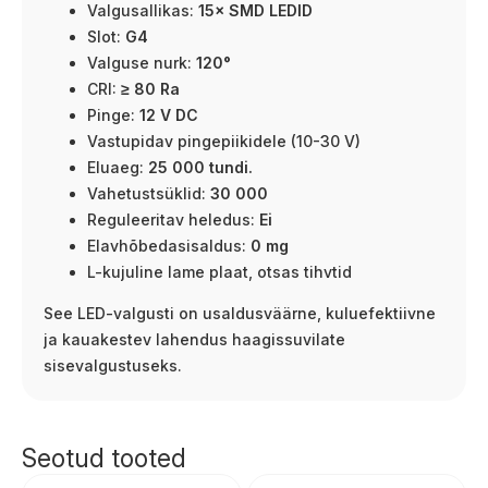
Valgusallikas:
15× SMD LEDID
Slot:
G4
Valguse nurk:
120°
CRI:
≥ 80 Ra
Pinge:
12 V DC
Vastupidav pingepiikidele (10-30 V)
Eluaeg:
25 000 tundi.
Vahetustsüklid:
30 000
Reguleeritav heledus:
Ei
Elavhõbedasisaldus:
0 mg
L-kujuline lame plaat, otsas tihvtid
See LED-valgusti on usaldusväärne, kuluefektiivne
ja kauakestev lahendus haagissuvilate
sisevalgustuseks.
Seotud tooted