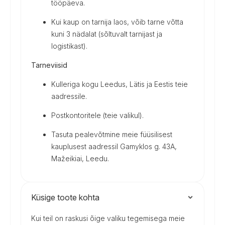
tööpäeva.
Kui kaup on tarnija laos, võib tarne võtta
kuni 3 nädalat (sõltuvalt tarnijast ja
logistikast).
Tarneviisid
Kulleriga kogu Leedus, Lätis ja Eestis teie
aadressile.
Postkontoritele (teie valikul).
Tasuta pealevõtmine meie füüsilisest
kauplusest aadressil Gamyklos g. 43A,
Mažeikiai, Leedu.
Küsige toote kohta
Kui teil on raskusi õige valiku tegemisega meie