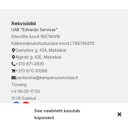
Rekvisiidid
UAB "Edvardo Servisas"
Ettevõtte kood 166746418
Käibemaksukohustuslase kood LT667464113
Gamyklos g. 43A, Mažeikiai
Algirdo g. 42E, Mažeikiai
+370 671 41519
+370 670 00288
pardavimai@kemperiuremontas.lt
Tööaeg:
I-V 08:00-17:00
VI-VII Suletud
See veebileht kasutab
Teave klientidele
küpsiseid
Minu konto