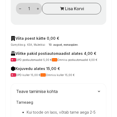
LED
Lisa Korvi
G4
lemputė,
3
W,
200
lm,
15×
SMD,
Võta poest kätte 0,00 €
šiltai
Gamyklos g. 43A, Mažeikiai
10. august, esmaspäev
.
balta,
12
Võtke pakid postiautomaadist alates 4,00 €
V,
kemperiams
DPD postiautomaadid 5,00 €
Omniva postiautomaadid 4,00 €
kogus
Kojuvedu alates 15,00 €
DPD kuller 15,00 €
Omniva kuller 15,00 €
Teave tarnimise kohta
Tarneaeg
Kui toode on laos, võtab tarne aega 2-5