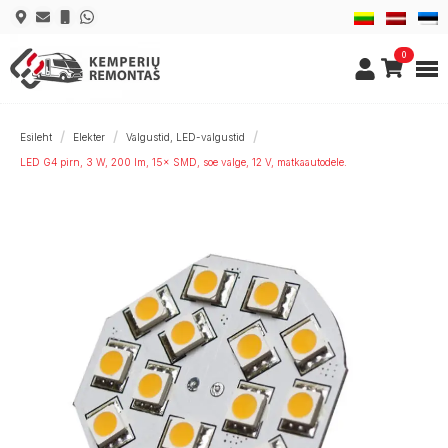
0
Esileht
Elekter
Valgustid, LED-valgustid
LED G4 pirn, 3 W, 200 lm, 15× SMD, soe valge, 12 V, matkaautodele.