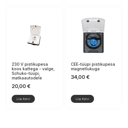
230 V pistikupesa
CEE-tüüpi pistikupesa
koos kattega - valge,
magnetlukuga
Schuko-tüüpi,
34,00
€
matkaautodele
20,00
€
Lisa Korvi
Lisa Korvi