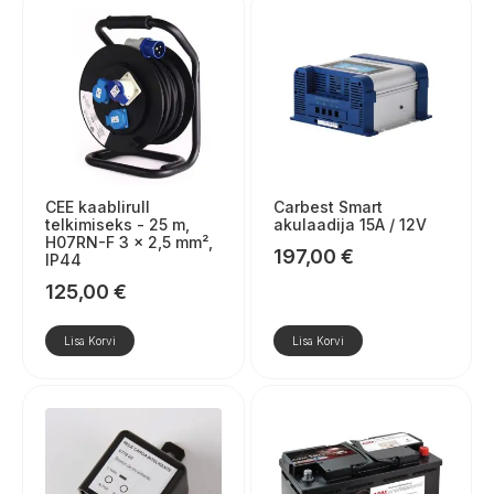
CEE kaablirull
Carbest Smart
telkimiseks - 25 m,
akulaadija 15A / 12V
H07RN-F 3 x 2,5 mm²,
197,00
€
IP44
125,00
€
Lisa Korvi
Lisa Korvi