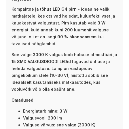
Kompaktne ja tõhus
LED G4 pirn
- ideaalne valik
matkajatele, kes otsivad heledat, kuluefektiivset ja
kauakestvat valgustust. Pirn kasutab vaid
3 W
energiat, kuid annab kuni
200 luumenit
valguse
väljund, nii et on isegi
90 % ökonoomsem
kui
tavalised hõõglambid.
Soe valge
3000 K
valgus loob hubase atmosfääri ja
15 SMD VALGUSDIOODI
LEDid tagavad ühtlase ja
heleda valgustuse. Lamp on vastupidav
pingekõikumistele (10-30 V), mistõttu sobib see
ideaalselt kasutamiseks matkaautodes, kus
vooluvõrk võib olla ebaühtlane.
Omadused:
Energiatarbimine:
3 W
Valgusvool:
200 lm
Valguse värvus:
soe valge (3000 K)