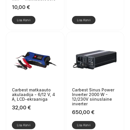
10,00
€
Lisa Korvi
Lisa Korvi
Carbest matkaauto
Carbest Sinus Power
akulaadija - 6/12 V, 4
Inverter 2000 W -
A, LCD-ekraaniga
12/230V siinuslaine
inverter
32,00
€
650,00
€
Lisa Korvi
Lisa Korvi