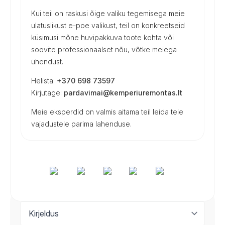
Kui teil on raskusi õige valiku tegemisega meie
ulatuslikust e-poe valikust, teil on konkreetseid
küsimusi mõne huvipakkuva toote kohta või
soovite professionaalset nõu, võtke meiega
ühendust.
Helista:
+370 698 73597
Kirjutage:
pardavimai@kemperiuremontas.lt
Meie eksperdid on valmis aitama teil leida teie
vajadustele parima lahenduse.