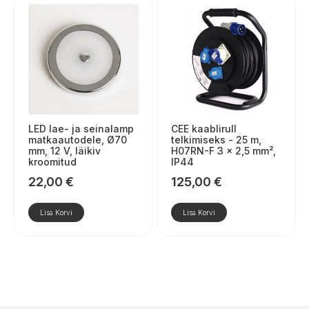
LED lae- ja seinalamp
CEE kaablirull
matkaautodele, Ø70
telkimiseks - 25 m,
mm, 12 V, läikiv
H07RN-F 3 x 2,5 mm²,
kroomitud
IP44
22,00
€
125,00
€
Lisa Korvi
Lisa Korvi