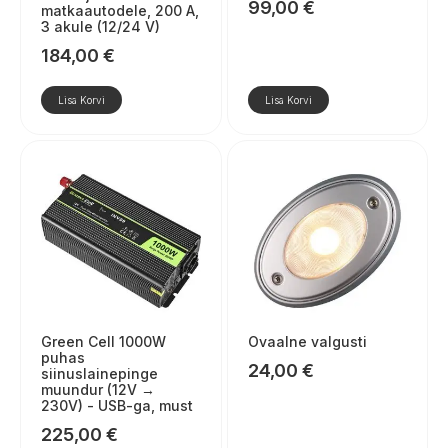
99,00
€
matkaautodele, 200 A,
3 akule (12/24 V)
184,00
€
Lisa Korvi
Lisa Korvi
Green Cell 1000W
Ovaalne valgusti
puhas
24,00
€
siinuslainepinge
muundur (12V →
230V) - USB-ga, must
225,00
€