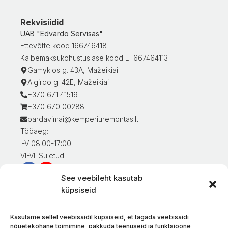
Rekvisiidid
UAB "Edvardo Servisas"
Ettevõtte kood 166746418
Käibemaksukohustuslase kood LT667464113
Gamyklos g. 43A, Mažeikiai
Algirdo g. 42E, Mažeikiai
+370 671 41519
+370 670 00288
pardavimai@kemperiuremontas.lt
Tööaeg:
I-V 08:00-17:00
VI-VII Suletud
See veebileht kasutab
Teave klientidele
küpsiseid
Minu konto
Kaupade eest tasumine
Kasutame sellel veebisaidil küpsiseid, et tagada veebisaidi
Kaupade tarnimine
nõuetekohane toimimine, pakkuda teenuseid ja funktsioone,