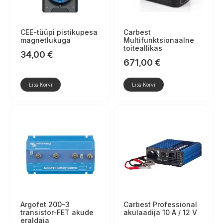
CEE-tüüpi pistikupesa
Carbest
magnetlukuga
Multifunktsionaalne
toiteallikas
34,00
€
671,00
€
Lisa Korvi
Lisa Korvi
Argofet 200-3
Carbest Professional
transistor-FET akude
akulaadija 10 A / 12 V
eraldaja