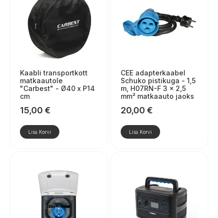
Kaabli transportkott
CEE adapterkaabel
matkaautole
Schuko pistikuga - 1,5
"Carbest" - Ø40 x P14
m, H07RN-F 3 x 2,5
cm
mm² matkaauto jaoks
15,00
€
20,00
€
Lisa Korvi
Lisa Korvi