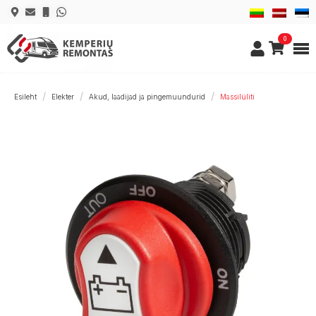
0
Esileht
Elekter
Akud, laadijad ja pingemuundurid
Massilüliti