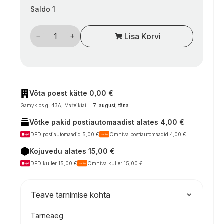
Saldo 1
Masės
Lisa Korvi
išjungėjas
kogus
Võta poest kätte 0,00 €
Gamyklos g. 43A, Mažeikiai
7. august, täna
.
Võtke pakid postiautomaadist alates 4,00 €
DPD postiautomaadid 5,00 €
Omniva postiautomaadid 4,00 €
Kojuvedu alates 15,00 €
DPD kuller 15,00 €
Omniva kuller 15,00 €
Teave tarnimise kohta
Tarneaeg