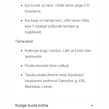
Kui toode on laos, võtab tarne aega 2-5
tööpäeva.
Kui kaup on tarnija laos, võib tarne võtta
kuni 3 nädalat (sõltuvalt tarnijast ja
logistikast).
Tarneviisid
Kulleriga kogu Leedus, Lätis ja Eestis teie
aadressile.
Postkontoritele (teie valikul).
Tasuta pealevõtmine meie füüsilisest
kauplusest aadressil Gamyklos g. 43A,
Mažeikiai, Leedu.
Küsige toote kohta