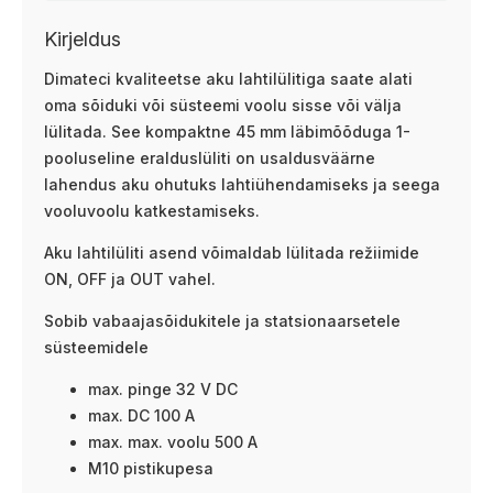
Kirjeldus
Dimateci kvaliteetse aku lahtilülitiga saate alati
oma sõiduki või süsteemi voolu sisse või välja
lülitada. See kompaktne 45 mm läbimõõduga 1-
pooluseline eralduslüliti on usaldusväärne
lahendus aku ohutuks lahtiühendamiseks ja seega
vooluvoolu katkestamiseks.
Aku lahtilüliti asend võimaldab lülitada režiimide
ON, OFF ja OUT vahel.
Sobib vabaajasõidukitele ja statsionaarsetele
süsteemidele
max. pinge 32 V DC
max. DC 100 A
max. max. voolu 500 A
M10 pistikupesa