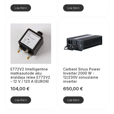
Lisa Korvi
Lisa Korvi
E772V2 Intelligentne
Carbest Sinus Power
matkaautode aku
Inverter 2000 W -
eraldaja relee E772V2
12/230V siinuslaine
- 12 V / 120 A (EURO6)
inverter
104,00
€
650,00
€
Lisa Korvi
Lisa Korvi