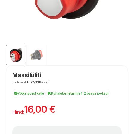
Massilüliti
Tootekood:
F322/331
Brändi:
Võtke poest kätte
Kohaletoimetamine 1-2 päeva jooksul
16,00
€
Hind: