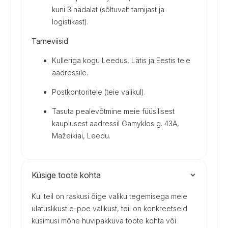
kuni 3 nädalat (sõltuvalt tarnijast ja
logistikast).
Tarneviisid
Kulleriga kogu Leedus, Lätis ja Eestis teie
aadressile.
Postkontoritele (teie valikul).
Tasuta pealevõtmine meie füüsilisest
kauplusest aadressil Gamyklos g. 43A,
Mažeikiai, Leedu.
Küsige toote kohta
Kui teil on raskusi õige valiku tegemisega meie
ulatuslikust e-poe valikust, teil on konkreetseid
küsimusi mõne huvipakkuva toote kohta või