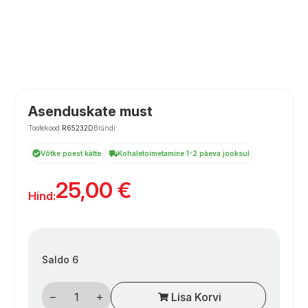
Asenduskate must
Tootekood:
R65232D
Brändi:
Võtke poest kätte
Kohaletoimetamine 1-2 päeva jooksul
25,00
€
Hind:
Saldo 6
Pakaitinis
Lisa Korvi
dangtelis