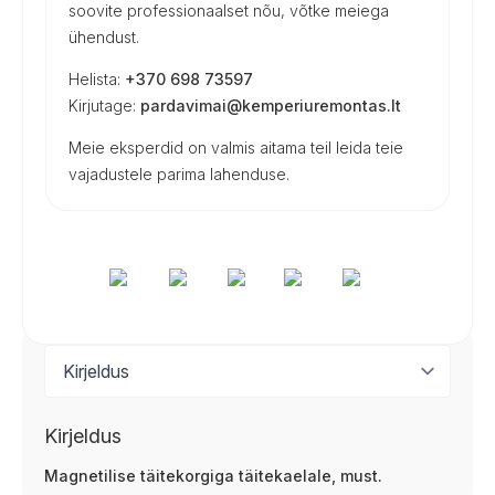
soovite professionaalset nõu, võtke meiega
ühendust.
Helista:
+370 698 73597
Kirjutage:
pardavimai@kemperiuremontas.lt
Meie eksperdid on valmis aitama teil leida teie
vajadustele parima lahenduse.
Kirjeldus
Magnetilise täitekorgiga täitekaelale, must.