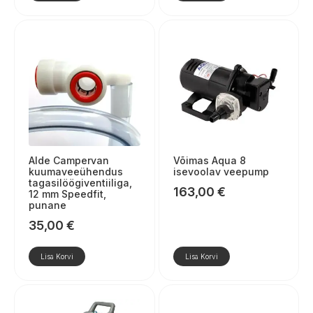
Alde Campervan
Võimas Aqua 8
kuumaveeühendus
isevoolav veepump
tagasilöögiventiiliga,
163,00
€
12 mm Speedfit,
punane
35,00
€
Lisa Korvi
Lisa Korvi