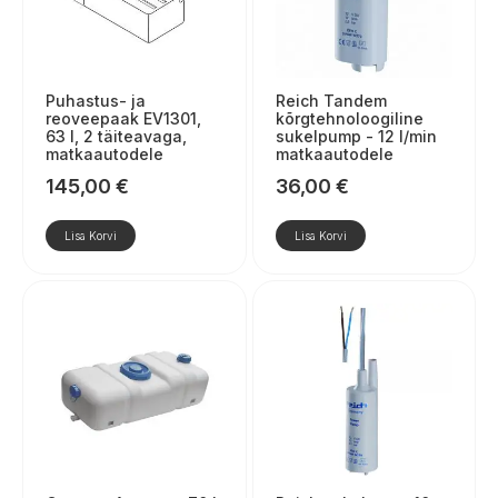
Puhastus- ja
Reich Tandem
reoveepaak EV1301,
kõrgtehnoloogiline
63 l, 2 täiteavaga,
sukelpump - 12 l/min
matkaautodele
matkaautodele
145,00
€
36,00
€
Lisa Korvi
Lisa Korvi