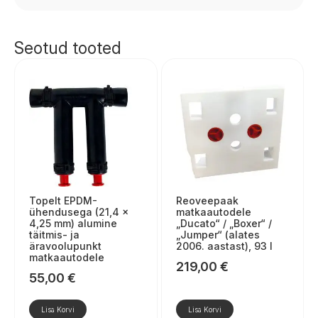
Seotud tooted
Topelt EPDM-
Reoveepaak
ühendusega (21,4 ×
matkaautodele
4,25 mm) alumine
„Ducato“ / „Boxer“ /
täitmis- ja
„Jumper“ (alates
äravoolupunkt
2006. aastast), 93 l
matkaautodele
219,00
€
55,00
€
Lisa Korvi
Lisa Korvi