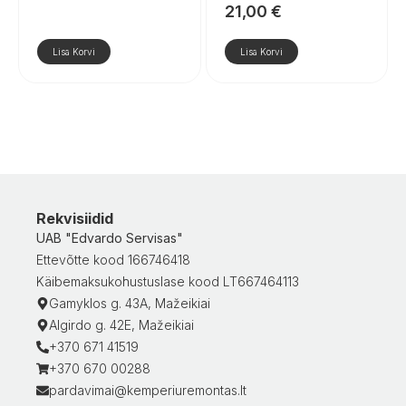
21,00
€
Lisa Korvi
Lisa Korvi
Rekvisiidid
UAB "Edvardo Servisas"
Ettevõtte kood 166746418
Käibemaksukohustuslase kood LT667464113
Gamyklos g. 43A, Mažeikiai
Algirdo g. 42E, Mažeikiai
+370 671 41519
+370 670 00288
pardavimai@kemperiuremontas.lt