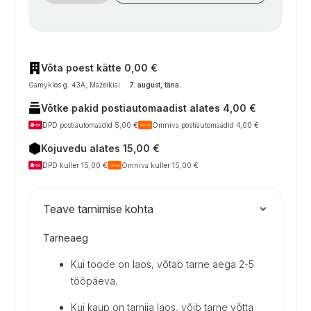
juodas
kogus
Võta poest kätte 0,00 €
Gamyklos g. 43A, Mažeikiai
7. august, täna
.
Võtke pakid postiautomaadist alates 4,00 €
DPD postiautomaadid 5,00 €
Omniva postiautomaadid 4,00 €
Kojuvedu alates 15,00 €
DPD kuller 15,00 €
Omniva kuller 15,00 €
Teave tarnimise kohta
Tarneaeg
Kui toode on laos, võtab tarne aega 2-5
tööpäeva.
Kui kaup on tarnija laos, võib tarne võtta