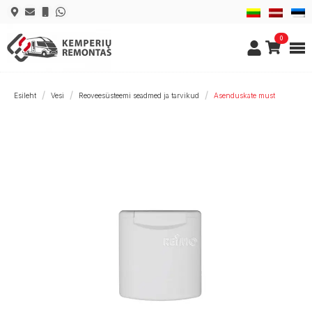
0
Esileht
Vesi
Reoveesüsteemi seadmed ja tarvikud
Asenduskate must