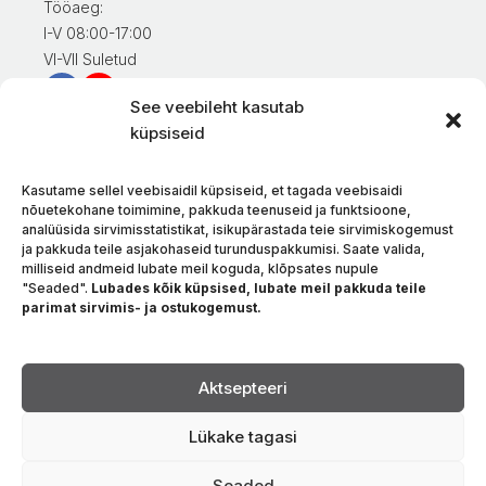
Tööaeg:
I-V 08:00-17:00
VI-VII Suletud
See veebileht kasutab
Teave klientidele
küpsiseid
Minu konto
Kaupade eest tasumine
Kasutame sellel veebisaidil küpsiseid, et tagada veebisaidi
Kaupade tarnimine
nõuetekohane toimimine, pakkuda teenuseid ja funktsioone,
analüüsida sirvimisstatistikat, isikupärastada teie sirvimiskogemust
Kaupade tagastamine
ja pakkuda teile asjakohaseid turunduspakkumisi. Saate valida,
Tingimused ja eeskirjad
milliseid andmeid lubate meil koguda, klõpsates nupule
Privaatsuspoliitika
"Seaded".
Lubades kõik küpsised, lubate meil pakkuda teile
parimat sirvimis- ja ostukogemust.
Meie kohta
Kontakt
Keel
Aktsepteeri
Lükake tagasi
Seaded