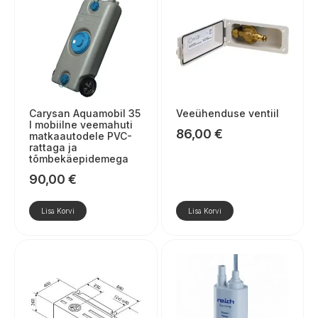
Carysan Aquamobil 35
Veeühenduse ventiil
l mobiilne veemahuti
86,00
€
matkaautodele PVC-
rattaga ja
tõmbekäepidemega
90,00
€
Lisa Korvi
Lisa Korvi