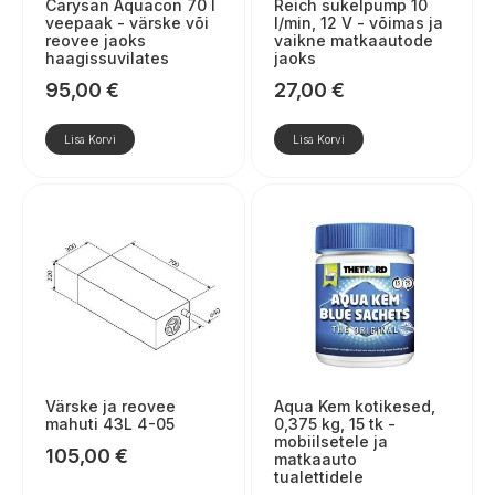
Carysan Aquacon 70 l
Reich sukelpump 10
veepaak - värske või
l/min, 12 V - võimas ja
reovee jaoks
vaikne matkaautode
haagissuvilates
jaoks
95,00
€
27,00
€
Lisa Korvi
Lisa Korvi
Värske ja reovee
Aqua Kem kotikesed,
mahuti 43L 4-05
0,375 kg, 15 tk -
mobiilsetele ja
105,00
€
matkaauto
tualettidele