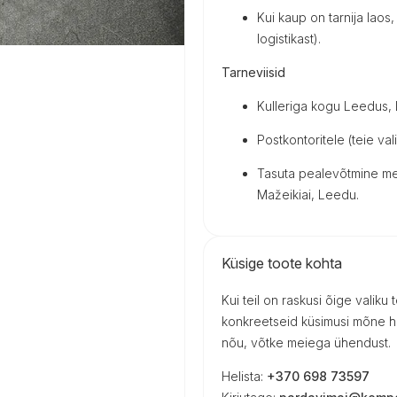
Kui kaup on tarnija laos, 
logistikast).
Tarneviisid
Kulleriga kogu Leedus, Lä
Postkontoritele (teie vali
Tasuta pealevõtmine mei
Mažeikiai, Leedu.
Küsige toote kohta
Kui teil on raskusi õige valiku
konkreetseid küsimusi mõne h
nõu, võtke meiega ühendust.
Helista:
+370 698 73597