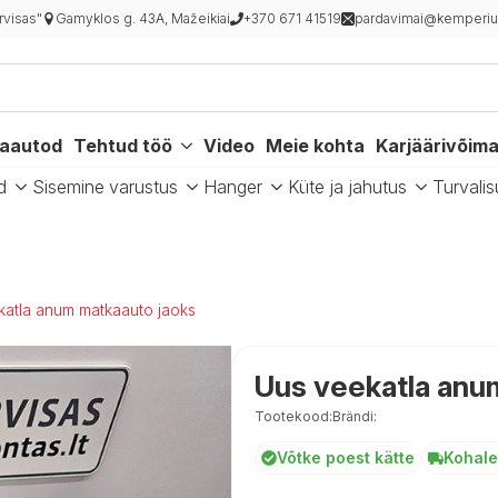
rvisas"
Gamyklos g. 43A, Mažeikiai
+370 671 41519
pardavimai@kemperiu
kaautod
Tehtud töö
Video
Meie kohta
Karjäärivõim
d
Sisemine varustus
Hanger
Küte ja jahutus
Turvalis
atla anum matkaauto jaoks
Uus veekatla anu
Tootekood:
Brändi:
Võtke poest kätte
Kohale