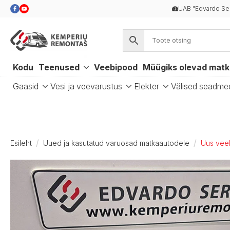
UAB "Edvardo Se
Kodu
Teenused
Veebipood
Müügiks olevad mat
Gaasid
Vesi ja veevarustus
Elekter
Välised seadme
Esileht
Uued ja kasutatud varuosad matkaautodele
Uus veek