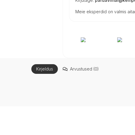
Kirjutage:
pardavimai@kempe
Meie eksperdid on valmis aitam
Kirjeldus
Arvustused (0)