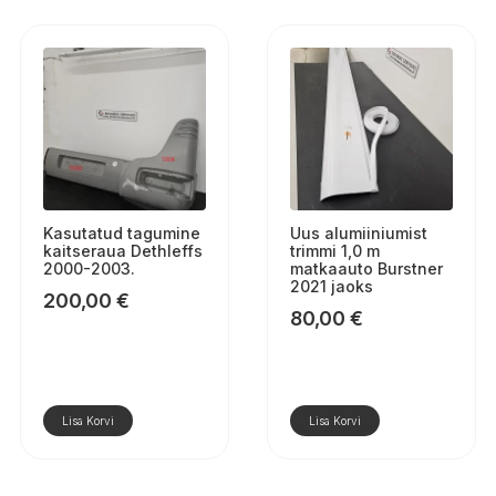
Kasutatud tagumine
Uus alumiiniumist
kaitseraua Dethleffs
trimmi 1,0 m
2000-2003.
matkaauto Burstner
2021 jaoks
200,00
€
80,00
€
Lisa Korvi
Lisa Korvi