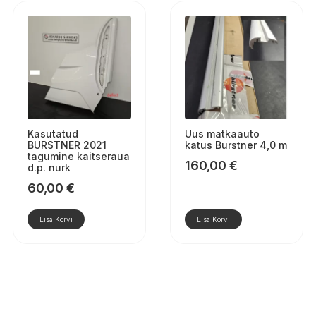
Kasutatud
Uus matkaauto
BURSTNER 2021
katus Burstner 4,0 m
tagumine kaitseraua
160,00
€
d.p. nurk
60,00
€
Lisa Korvi
Lisa Korvi