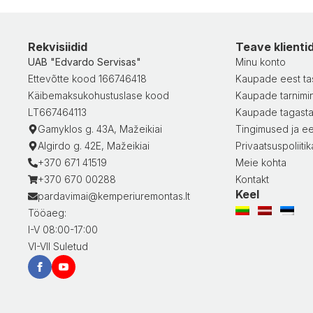
Rekvisiidid
Teave klienti
UAB "Edvardo Servisas"
Minu konto
Ettevõtte kood 166746418
Kaupade eest ta
Käibemaksukohustuslase kood
Kaupade tarnimi
LT667464113
Kaupade tagast
Gamyklos g. 43A, Mažeikiai
Tingimused ja ee
Algirdo g. 42E, Mažeikiai
Privaatsuspoliitik
+370 671 41519
Meie kohta
+370 670 00288
Kontakt
Keel
pardavimai@kemperiuremontas.lt
Tööaeg:
I-V 08:00-17:00
VI-VII Suletud