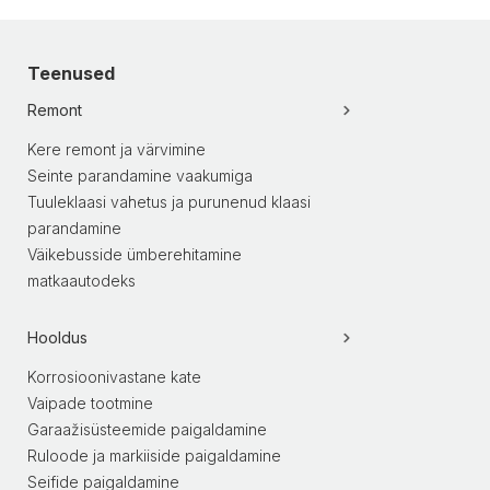
Teenused
Remont
Kere remont ja värvimine
Seinte parandamine vaakumiga
Tuuleklaasi vahetus ja purunenud klaasi
parandamine
Väikebusside ümberehitamine
matkaautodeks
Hooldus
Korrosioonivastane kate
Vaipade tootmine
Garaažisüsteemide paigaldamine
Ruloode ja markiiside paigaldamine
Seifide paigaldamine