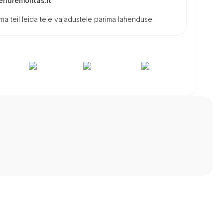
riuremontas.lt
a teil leida teie vajadustele parima lahenduse.