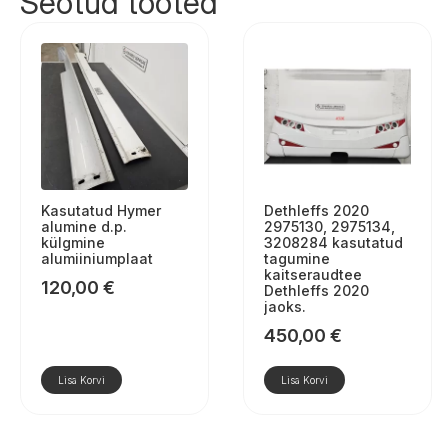
Seotud tooted
Kasutatud Hymer
Dethleffs 2020
alumine d.p.
2975130, 2975134,
külgmine
3208284 kasutatud
alumiiniumplaat
tagumine
kaitseraudtee
120,00
€
Dethleffs 2020
jaoks.
450,00
€
Lisa Korvi
Lisa Korvi