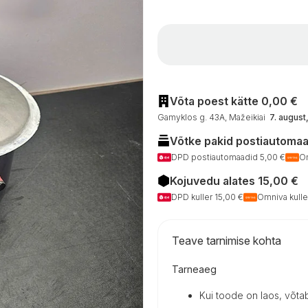
Võta poest kätte 0,00 €
Gamyklos g. 43A, Mažeikiai
7. augus
Võtke pakid postiautomaad
DPD postiautomaadid 5,00 €
Om
Kojuvedu alates 15,00 €
DPD kuller 15,00 €
Omniva kulle
Teave tarnimise kohta
Tarneaeg
Kui toode on laos, võta