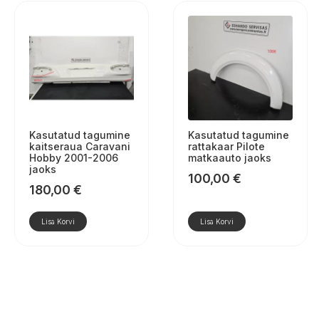
Kasutatud tagumine
Kasutatud tagumine
kaitseraua Caravani
rattakaar Pilote
Hobby 2001-2006
matkaauto jaoks
jaoks
100,00
€
180,00
€
Lisa Korvi
Lisa Korvi