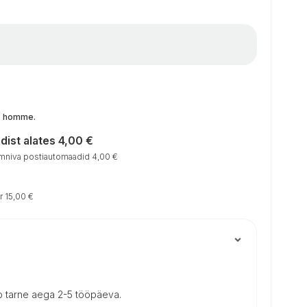
t, homme
.
ist alates 4,00 €
niva postiautomaadid 4,00 €
r 15,00 €
b tarne aega 2-5 tööpäeva.