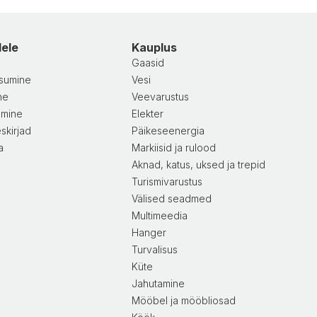
dele
Kauplus
Gaasid
sumine
Vesi
ne
Veevarustus
amine
Elekter
skirjad
Päikeseenergia
a
Markiisid ja rulood
Aknad, katus, uksed ja trepid
Turismivarustus
Välised seadmed
Multimeedia
Hanger
Turvalisus
Küte
Jahutamine
Mööbel ja mööbliosad