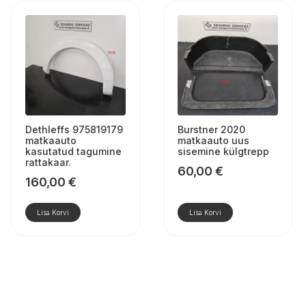
Dethleffs 975819179
Burstner 2020
matkaauto
matkaauto uus
kasutatud tagumine
sisemine külgtrepp
rattakaar.
60,00
€
160,00
€
Lisa Korvi
Lisa Korvi