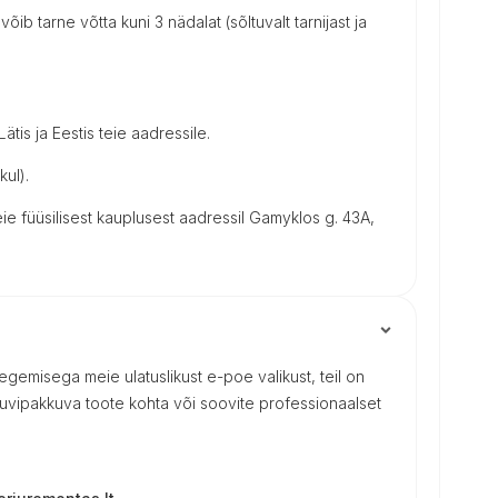
võib tarne võtta kuni 3 nädalat (sõltuvalt tarnijast ja
tis ja Eestis teie aadressile.
kul).
e füüsilisest kauplusest aadressil Gamyklos g. 43A,
 tegemisega meie ulatuslikust e-poe valikust, teil on
uvipakkuva toote kohta või soovite professionaalset