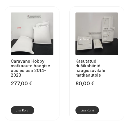
Caravans Hobby
Kasutatud
matkaauto haagise
dušikabiinid
uus esiosa 2014-
haagissuvilale
2023
matkaautole
277,00
€
80,00
€
Lisa Korvi
Lisa Korvi