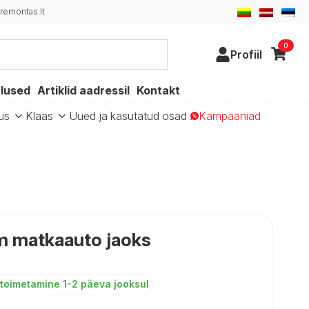
remontas.lt
0
Profiil
alused
Artiklid aadressil
Kontakt
us
Klaas
Uued ja kasutatud osad
Kampaaniad
m matkaauto jaoks
toimetamine 1-2 päeva jooksul