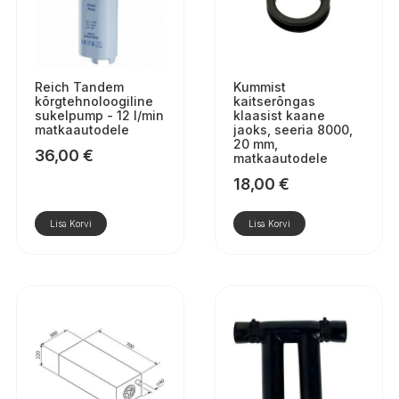
Reich Tandem
Kummist
kõrgtehnoloogiline
kaitserõngas
sukelpump - 12 l/min
klaasist kaane
matkaautodele
jaoks, seeria 8000,
20 mm,
36,00
€
matkaautodele
18,00
€
Lisa Korvi
Lisa Korvi