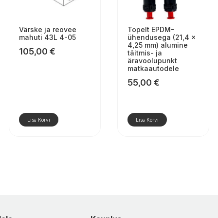
Värske ja reovee
Topelt EPDM-
mahuti 43L 4-05
ühendusega (21,4 ×
4,25 mm) alumine
105,00
€
täitmis- ja
äravoolupunkt
matkaautodele
55,00
€
Lisa Korvi
Lisa Korvi