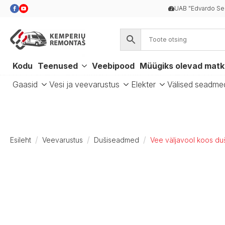
UAB "Edvardo Se
Kodu
Teenused
Veebipood
Müügiks olevad mat
Gaasid
Vesi ja veevarustus
Elekter
Välised seadme
Esileht
Veevarustus
Dušiseadmed
Vee väljavool koos du