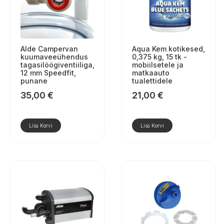
Alde Campervan
Aqua Kem kotikesed,
kuumaveeühendus
0,375 kg, 15 tk -
tagasilöögiventiiliga,
mobiilsetele ja
12 mm Speedfit,
matkaauto
punane
tualettidele
35,00
€
21,00
€
Lisa Korvi
Lisa Korvi