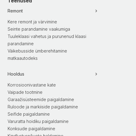
Teenused
Remont
Kere remont ja värvimine
Seinte parandamine vaakumiga
Tuuleklaasi vahetus ja purunenud klaasi
parandamine
Väikebusside ümberehitamine
matkaautodeks
Hooldus
Korrosioonivastane kate
Vaipade tootmine
Garaažisüsteemide paigaldamine
Ruloode ja markiiside paigaldamine
Seifide paigaldamine
Varuratta hoidiku paigaldamine
Konksude paigaldamine
Kindlustusnõuete haldamine