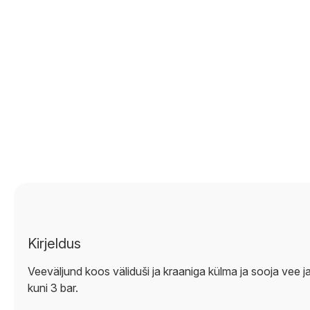
Kirjeldus
Veeväljund koos väliduši ja kraaniga külma ja sooja vee j
kuni 3 bar.