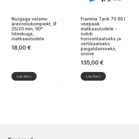
Nurgaga valamu
Fiamma Tank 70 65 l
äravoolukomplekt, Ø
veepaak
25/20 mm, 90°
matkaautodele -
liitmikuga,
sobib
matkaautodele
horisontaalseks ja
vertikaalseks
18,00
€
paigaldamiseks,
sinine
135,00
€
Lisa Korvi
Lisa Korvi