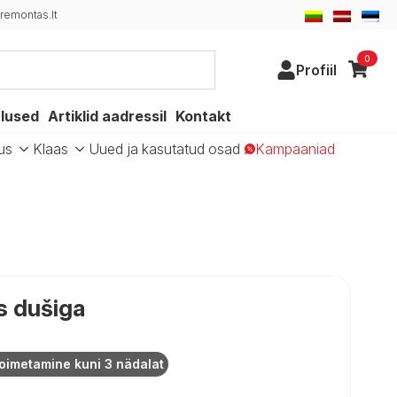
remontas.lt
0
Profiil
alused
Artiklid aadressil
Kontakt
us
Klaas
Uued ja kasutatud osad
Kampaaniad
s dušiga
oimetamine kuni 3 nädalat