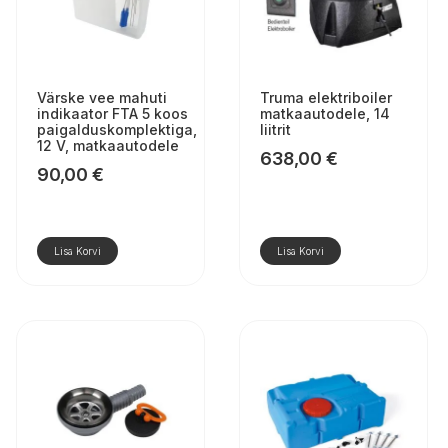
Värske vee mahuti
Truma elektriboiler
indikaator FTA 5 koos
matkaautodele, 14
paigalduskomplektiga,
liitrit
12 V, matkaautodele
638,00
€
90,00
€
Lisa Korvi
Lisa Korvi