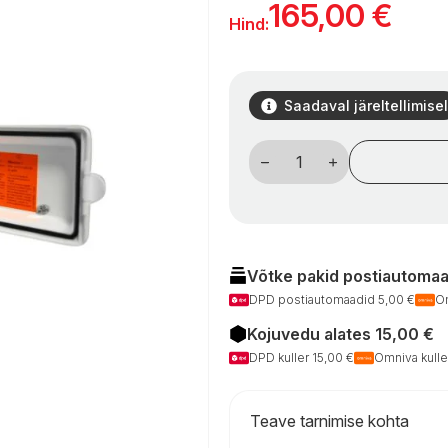
165,00
€
Hind:
Saadaval järeltellimisel
Vandens
lizdas
su
dušu
kogus
Võtke pakid postiautomaad
DPD postiautomaadid 5,00 €
Om
Kojuvedu alates 15,00 €
DPD kuller 15,00 €
Omniva kulle
Teave tarnimise kohta