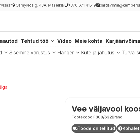
rvisas"
Gamyklos g. 43A, Mažeikiai
+370 671 41519
pardavimai@kemperiu
kaautod
Tehtud töö
Video
Meie kohta
Karjäärivõim
d
Sisemine varustus
Hanger
Küte ja jahutus
Turvalis
šiga
Vee väljavool koo
Tootekood:
F300/632
Brändi:
Toode on tellitud
Kohalet