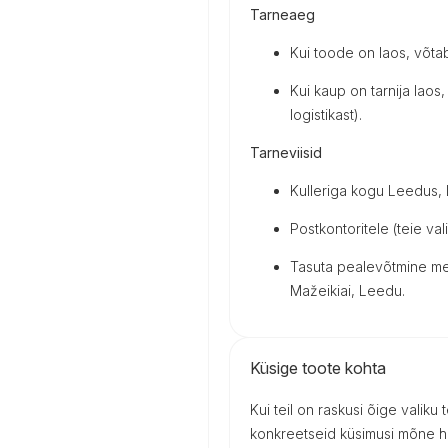
Tarneaeg
Kui toode on laos, võta
Kui kaup on tarnija laos, 
logistikast).
Tarneviisid
Kulleriga kogu Leedus, Lä
Postkontoritele (teie vali
Tasuta pealevõtmine mei
Mažeikiai, Leedu.
Küsige toote kohta
Kui teil on raskusi õige valiku
konkreetseid küsimusi mõne h