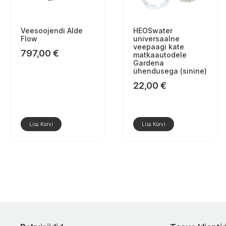
Veesoojendi Alde
HEOSwater
Flow
universaalne
veepaagi kate
797,00
€
matkaautodele
Gardena
ühendusega (sinine)
22,00
€
Lisa Korvi
Lisa Korvi