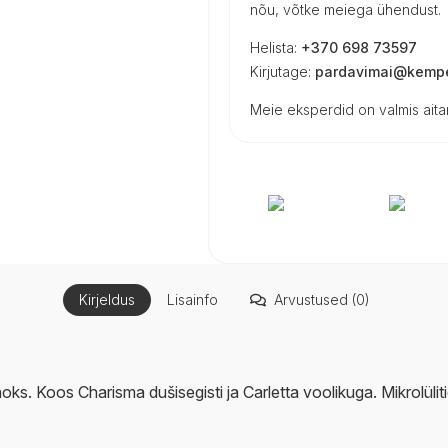
nõu, võtke meiega ühendust.
Helista:
+370 698 73597
Kirjutage:
pardavimai@kempe
Meie eksperdid on valmis aitam
Kirjeldus
Lisainfo
Arvustused (0)
aoks. Koos Charisma dušisegisti ja Carletta voolikuga. Mikrolü