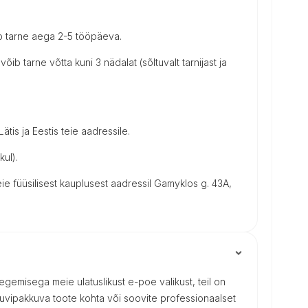
b tarne aega 2-5 tööpäeva.
võib tarne võtta kuni 3 nädalat (sõltuvalt tarnijast ja
tis ja Eestis teie aadressile.
kul).
e füüsilisest kauplusest aadressil Gamyklos g. 43A,
 tegemisega meie ulatuslikust e-poe valikust, teil on
uvipakkuva toote kohta või soovite professionaalset