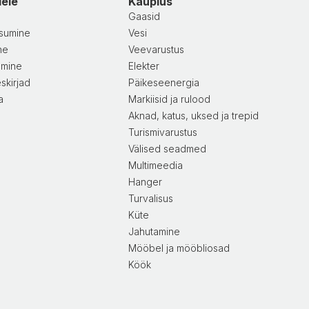
dele
Kauplus
Gaasid
sumine
Vesi
ne
Veevarustus
amine
Elekter
skirjad
Päikeseenergia
a
Markiisid ja rulood
Aknad, katus, uksed ja trepid
Turismivarustus
Välised seadmed
Multimeedia
Hanger
Turvalisus
Küte
Jahutamine
Mööbel ja mööbliosad
Köök