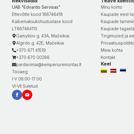
Rekvisiidid
Teave klienti
UAB "Edvardo Servisas"
Minu konto
Ettevõtte kood 166746418
Kaupade eest ta
Käibemaksukohustuslase kood
Kaupade tarnimi
LT667464113
Kaupade tagast
Gamyklos g. 43A, Mažeikiai
Tingimused ja ee
Algirdo g. 42E, Mažeikiai
Privaatsuspoliitik
+370 671 41519
Meie kohta
+370 670 00288
Kontakt
Keel
pardavimai@kemperiuremontas.lt
Tööaeg:
I-V 08:00-17:00
VI-VII Suletud