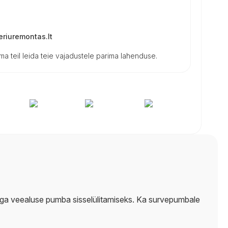
riuremontas.lt
a teil leida teie vajadustele parima lahenduse.
litiga veealuse pumba sisselülitamiseks. Ka survepumbale