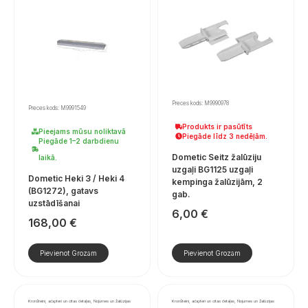
Preces kods: M9990978
Preces kods: M9991549
Produkts ir pasūtīts
Pieejams mūsu noliktavā
Piegāde līdz 3 nedēļām.
Piegāde 1–2 darbdienu
Dometic Seitz žalūziju
laikā.
uzgaļi BG1125 uzgaļi
Dometic Heki 3 / Heki 4
kempinga žalūzijām, 2
(BG1272), gatavs
gab.
uzstādīšanai
6,00
€
168,00
€
Pievienot Grozam
Pievienot Grozam
Kronšteini, adapteri un citas detaļas, Nojumes un žalūzijas
Kronšteini, adapteri un citas detaļas, Nojumes un žalūzijas