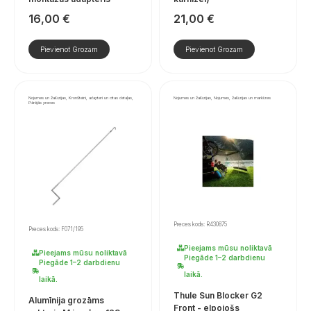
16,00
€
21,00
€
Pievienot Grozam
Pievienot Grozam
Nojumes un žalūzijas, Kronšteini, adapteri un citas detaļas,
Nojumes un žalūzijas, Nojumes, žalūzijas un markīzes
Pārējās preces
Preces kods: R430875
Preces kods: F071/195
Pieejams mūsu noliktavā
Pieejams mūsu noliktavā
Piegāde 1–2 darbdienu
Piegāde 1–2 darbdienu
laikā.
laikā.
Thule Sun Blocker G2
Alumīnija grozāms
Front - elpojošs