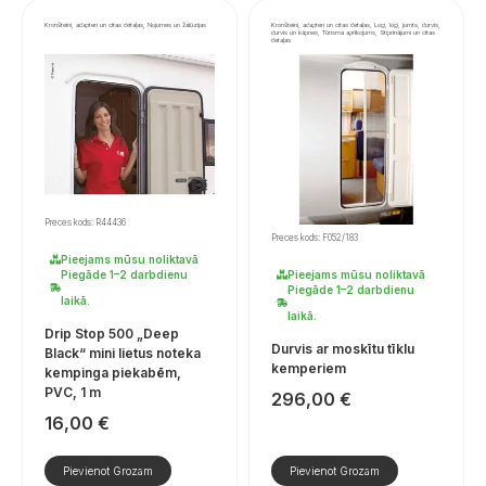
Kronšteini, adapteri un citas detaļas, Nojumes un žalūzijas
Kronšteini, adapteri un citas detaļas, Logi, logi, jumts, durvis,
durvis un kāpnes, Tūrisma aprīkojums, Stiprinājumi un citas
detaļas
Preces kods: R44436
Preces kods: F052/183
Pieejams mūsu noliktavā
Piegāde 1–2 darbdienu
Pieejams mūsu noliktavā
Piegāde 1–2 darbdienu
laikā.
laikā.
Drip Stop 500 „Deep
Durvis ar moskītu tīklu
Black“ mini lietus noteka
kemperiem
kempinga piekabēm,
PVC, 1 m
296,00
€
16,00
€
Pievienot Grozam
Pievienot Grozam