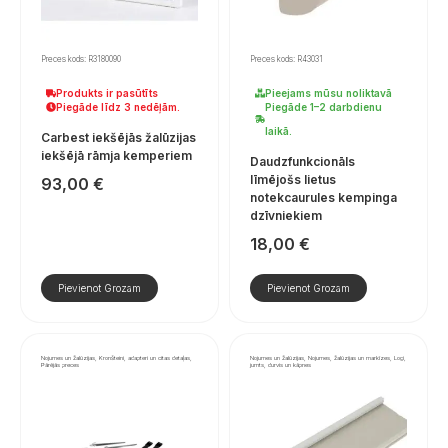
Preces kods: R3180090
Preces kods: R43031
Produkts ir pasūtīts
Pieejams mūsu noliktavā
Piegāde līdz 3 nedēļām.
Piegāde 1–2 darbdienu
laikā.
Carbest iekšējās žalūzijas
iekšējā rāmja kemperiem
Daudzfunkcionāls
līmējošs lietus
93,00
€
notekcaurules kempinga
dzīvniekiem
18,00
€
Pievienot Grozam
Pievienot Grozam
Nojumes un žalūzijas, Kronšteini, adapteri un citas detaļas,
Nojumes un žalūzijas, Nojumes, žalūzijas un markīzes, Logi,
Pārējās preces
jumts, durvis un kāpnes