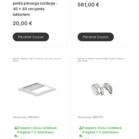
jumta pārsega izolācija -
561,00
€
40 × 40 cm jumta
lukturiem
20,00
€
Pievienot Grozam
Pievienot Grozam
Nojumes, žalūzijas, slēģi un markīzes, Logi, jumts, durvis un
Nojumes un žalūzijas, Rezerves daļas, Turētāji, adapteri un
kāpnes
citas detaļas
Preces kods: M9944515
Preces kods: M9910157
Pieejams mūsu noliktavā
Pieejams mūsu noliktavā
Piegāde 1–2 darbdienu
Piegāde 1–2 darbdienu