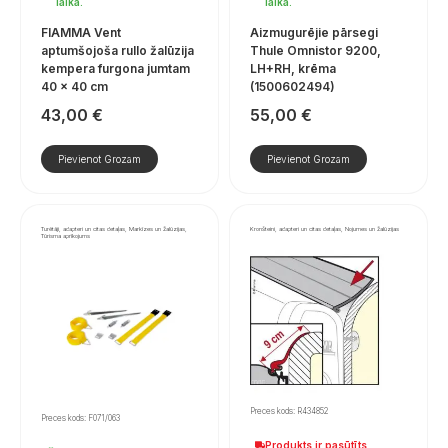
laikā.
laikā.
FIAMMA Vent
Aizmugurējie pārsegi
aptumšojoša rullo žalūzija
Thule Omnistor 9200,
kempera furgona jumtam
LH+RH, krēma
40 × 40 cm
(1500602494)
43,00
€
55,00
€
Pievienot Grozam
Pievienot Grozam
Turētāji, adapteri un citas detaļas, Markīzes un žalūzijas,
Kronšteini, adapteri un citas detaļas, Nojumes un žalūzijas
Tūrisma aprīkojums
Preces kods: R434852
Preces kods: F071/063
Produkts ir pasūtīts