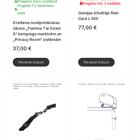
Pieejams mūsu noliktavā
Piegāde līdz 3 nedēļām.
Piegāde 1–2 darbdienu
Gumijas blīvētājs Rain
laikā.
Gard L 550
Dzeltena nostiprināšanas
77,00
€
siksna „Fiamma Tie Down
S“ kempinga markīzēm un
„Privacy Room“ sistēmām
37,00
€
Pievienot Grozam
Pievienot Grozam
Velosipēdu un kravu pārvadājumi, Velosipēdu turētāji, Turētāji,
Kronšteini, adapteri un citas detaļas, Nojumes un žalūzijas
Adapteri un citas detaļas, Tūrisma aprīkojums, Velosipēdu
turētāji