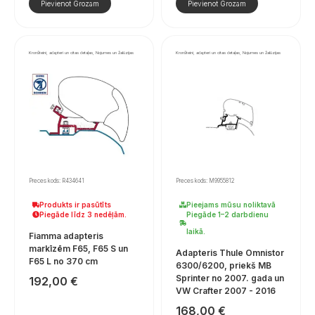
Pievienot Grozam
Pievienot Grozam
Kronšteini, adapteri un citas detaļas, Nojumes un žalūzijas
Kronšteini, adapteri un citas detaļas, Nojumes un žalūzijas
Preces kods: R434641
Preces kods: M9955812
Produkts ir pasūtīts
Pieejams mūsu noliktavā
Piegāde līdz 3 nedēļām.
Piegāde 1–2 darbdienu
laikā.
Fiamma adapteris
markīzēm F65, F65 S un
Adapteris Thule Omnistor
F65 L no 370 cm
6300/6200, priekš MB
Sprinter no 2007. gada un
192,00
€
VW Crafter 2007 - 2016
168,00
€