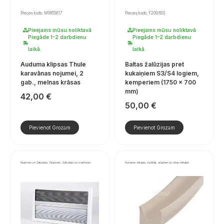
Preces kods: M9955817
Preces kods: F209/603
Pieejams mūsu noliktavā
Pieejams mūsu noliktavā
Piegāde 1–2 darbdienu
Piegāde 1–2 darbdienu
laikā.
laikā.
Auduma klipsas Thule
Baltas žalūzijas pret
karavānas nojumei, 2
kukaiņiem S3/S4 logiem,
gab., melnas krāsas
kemperiem (1750 × 700
mm)
42,00
€
50,00
€
Pievienot Grozam
Pievienot Grozam
Nojumes un žalūzijas, Nojumes, žalūzijas un markīzes
Apdares detaļas, turētāji, adapteri un citas detaļas