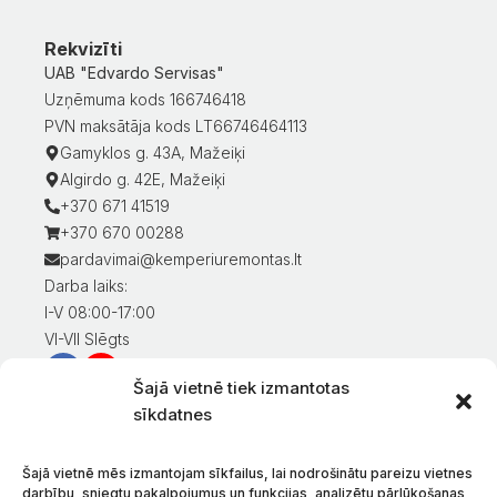
Rekvizīti
UAB "Edvardo Servisas"
Uzņēmuma kods 166746418
PVN maksātāja kods LT66746464113
Gamyklos g. 43A, Mažeiķi
Algirdo g. 42E, Mažeiķi
+370 671 41519
+370 670 00288
pardavimai@kemperiuremontas.lt
Darba laiks:
I-V 08:00-17:00
VI-VII Slēgts
Šajā vietnē tiek izmantotas
Informācija klientiem
sīkdatnes
Mans konts
Preču apmaksa
Šajā vietnē mēs izmantojam sīkfailus, lai nodrošinātu pareizu vietnes
Preču piegāde
darbību, sniegtu pakalpojumus un funkcijas, analizētu pārlūkošanas