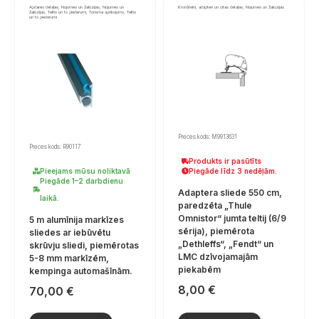
Apdares detaļas, Nojumes un žalūzijas, Nojumes un
Kronšteini, adapteri un citas detaļas, Nojumes un žalūzijas
žalūzijas, Teltis un to piederumi, Tūrisma aprīkojums, Teltis
un to piederumi
Preces kods: M9913631
Preces kods: R90117
Produkts ir pasūtīts
Pieejams mūsu noliktavā
Piegāde līdz 3 nedēļām.
Piegāde 1–2 darbdienu
Adaptera sliede 550 cm,
laikā.
paredzēta „Thule
Omnistor“ jumta teltij (6/9
5 m alumīnija markīzes
sērija), piemērota
sliedes ar iebūvētu
„Dethleffs“, „Fendt“ un
skrūvju sliedi, piemērotas
LMC dzīvojamajām
5-8 mm markīzēm,
piekabēm
kempinga automašīnām.
8,00
€
70,00
€