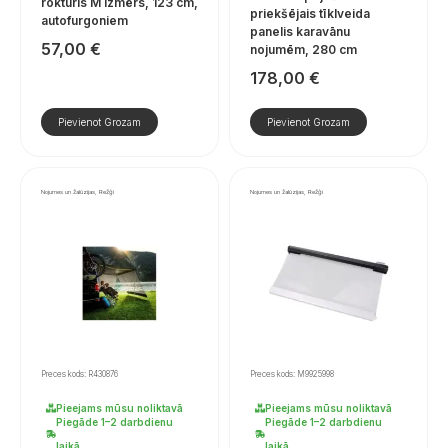
rokturis M izmērs, 123 cm,
priekšējais tīklveida
autofurgoniem
panelis karavānu
57,00
€
nojumēm, 280 cm
178,00
€
Pievienot Grozam
Pievienot Grozam
Nojumes un žalūzijas, Režģi
Nojumes un žalūzijas, Režģi
Preces kods: R430876
Preces kods: M9925998
Pieejams mūsu noliktavā
Pieejams mūsu noliktavā
Piegāde 1–2 darbdienu
Piegāde 1–2 darbdienu
laikā.
laikā.