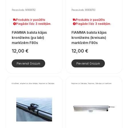
Preces kods: M9938762
Preces kods: M9938763
Produkts ir pasūtīts
Produkts ir pasūtīts
Piegāde līdz 3 nedēļām.
Piegāde līdz 3 nedēļām.
FIAMMA balsta kājas
FIAMMA balsta kājas
kronšteins (pa labi)
kronšteins (kreisais)
markīzēm F80s
markīzēm F80s
12,00
€
12,00
€
Pievienot Grozam
Pievienot Grozam
Kronšteini, adapteri un citas detaļas, Nojumes un žalūzijas
Nojumes un žalūzijas, Nojumes, žalūzijas un markīzes