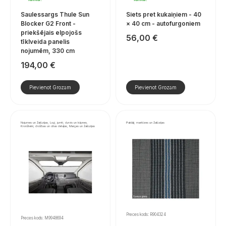
Saulessargs Thule Sun
Siets pret kukaiņiem - 40
Blocker G2 Front -
× 40 cm - autofurgoniem
priekšējais elpojošs
56,00
€
tīklveida panelis
nojumēm, 330 cm
194,00
€
Pievienot Grozam
Pievienot Grozam
Nojumes un žalūzijas, Logi, jumti, durvis un kāpnes,
Paklāji, markīzes un žalūzijas
Kronšteini, drošības un citas detaļas, Margas un žalūzijas
Preces kods: R904324
Preces kods: M9948694