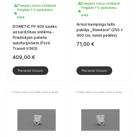
Pieejams mūsu noliktavā
Pieejams mūsu noliktavā
Piegāde 1–2 darbdienu
Piegāde 1–2 darbdienu
laikā.
laikā.
Arisol kempinga telts
DOMETIC FP 400 saules
paklājs „Standard“ (250 ×
aizsardzības sistēma -
400 cm, tumši pelēks)
Priekšējais panelis
autofurgoniem (Ford
71,00
€
Transit V363)
409,00
€
Pievienot Grozam
Pievienot Grozam
Kronšteini, adapteri un citas detaļas, Nojumes un žalūzijas
Kronšteini, adapteri un citas detaļas, Nojumes un žalūzijas