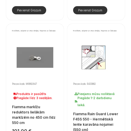
Pievienot Grozam
Pievienot Grozam
Kronšteini, adapteri un citas detaļas, Nojumes un žalūzijas
Kronšteini, adapteri un citas detaļas, Nojumes un žalūzijas
Preces kods: M9992847
Preces kods: R433882
Produkts ir pasūtīts
Pieejams mūsu noliktavā
Piegāde līdz 3 nedēļām.
Piegāde 1–2 darbdienu
laikā.
Fiamma markīžu
reduktors lielākām
Fiamma Rain Guard Lower
markīzēm no 450 cm līdz
F45S 550 - Hermētiskā
550 cm
lente karavāna nojumei
(550 cm)
101,00
€