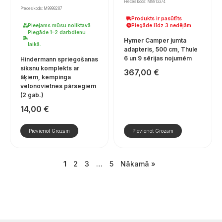
Preces kods: M9913374
Preces kods: M9998287
Produkts ir pasūtīts
Pieejams mūsu noliktavā
Piegāde līdz 3 nedēļām.
Piegāde 1–2 darbdienu
Hymer Camper jumta
laikā.
adapteris, 500 cm, Thule
6 un 9 sērijas nojumēm
Hindermann spriegošanas
siksnu komplekts ar
367,00
€
āķiem, kempinga
velonovietnes pārsegiem
(2 gab.)
14,00
€
Pievienot Grozam
Pievienot Grozam
1
2
3
…
5
Nākamā »