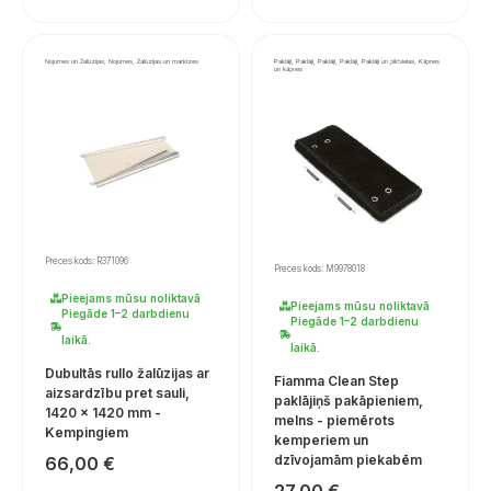
Nojumes un žalūzijas, Nojumes, žalūzijas un markīzes
Paklāji, Paklāji, Paklāji, Paklāji, Paklāji un pildvielas, Kāpnes
un kāpnes
Preces kods: R371096
Preces kods: M9978018
Pieejams mūsu noliktavā
Pieejams mūsu noliktavā
Piegāde 1–2 darbdienu
Piegāde 1–2 darbdienu
laikā.
laikā.
Dubultās rullo žalūzijas ar
Fiamma Clean Step
aizsardzību pret sauli,
paklājiņš pakāpieniem,
1420 × 1420 mm -
melns - piemērots
Kempingiem
kemperiem un
dzīvojamām piekabēm
66,00
€
27,00
€