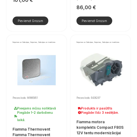
86,00
€
Pievienot Grozam
Pievienot Grozam
Nojumes un žalūzijas, Nojumes, žalūzijas un markīzes
Nojumes un žalūzijas, Nojumes, žalūzijas un markīzes
Preces kods: M9965851
Preces kods: R436297
Pieejams mūsu noliktavā
Produkts ir pasūtīts
Piegāde 1–2 darbdienu
Piegāde līdz 3 nedēļām.
laikā.
Fiamma motora
komplekts Compact F80S
Fiamma Thermovent
12V tentu modernizācijai
Fiamma Thermovent