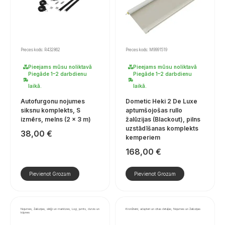
Preces kods: R432862
Preces kods: M9991519
Pieejams mūsu noliktavā
Pieejams mūsu noliktavā
Piegāde 1–2 darbdienu
Piegāde 1–2 darbdienu
laikā.
laikā.
Autofurgonu nojumes
Dometic Heki 2 De Luxe
siksnu komplekts, S
aptumšojošas rullo
izmērs, melns (2 × 3 m)
žalūzijas (Blackout), pilns
uzstādīšanas komplekts
38,00
€
kemperiem
168,00
€
Pievienot Grozam
Pievienot Grozam
Nojumes, žalūzijas, slēģi un markīzes, Logi, jumts, durvis un
Kronšteini, adapteri un citas detaļas, Nojumes un žalūzijas
kāpnes