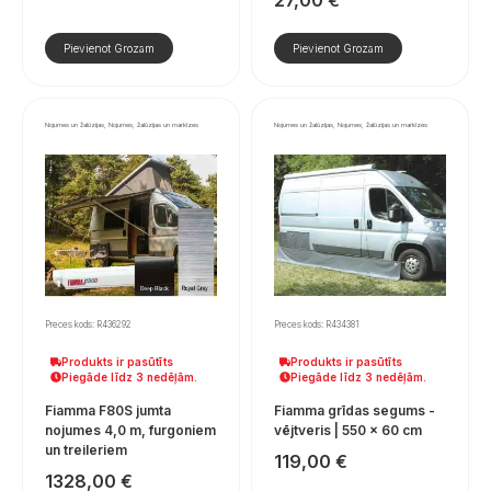
Pievienot Grozam
Pievienot Grozam
Nojumes un žalūzijas, Nojumes, žalūzijas un markīzes
Nojumes un žalūzijas, Nojumes, žalūzijas un markīzes
Preces kods: R436292
Preces kods: R434381
Produkts ir pasūtīts
Produkts ir pasūtīts
Piegāde līdz 3 nedēļām.
Piegāde līdz 3 nedēļām.
Fiamma F80S jumta
Fiamma grīdas segums -
nojumes 4,0 m, furgoniem
vējtveris | 550 × 60 cm
un treileriem
119,00
€
1328,00
€