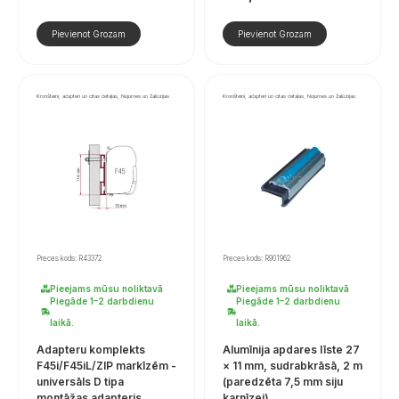
Pievienot Grozam
Pievienot Grozam
Kronšteini, adapteri un citas detaļas, Nojumes un žalūzijas
Kronšteini, adapteri un citas detaļas, Nojumes un žalūzijas
Preces kods: R43372
Preces kods: R901962
Pieejams mūsu noliktavā
Pieejams mūsu noliktavā
Piegāde 1–2 darbdienu
Piegāde 1–2 darbdienu
laikā.
laikā.
Adapteru komplekts
Alumīnija apdares līste 27
F45i/F45iL/ZIP markīzēm -
× 11 mm, sudrabkrāsā, 2 m
universāls D tipa
(paredzēta 7,5 mm siju
montāžas adapteris
karnīzei)