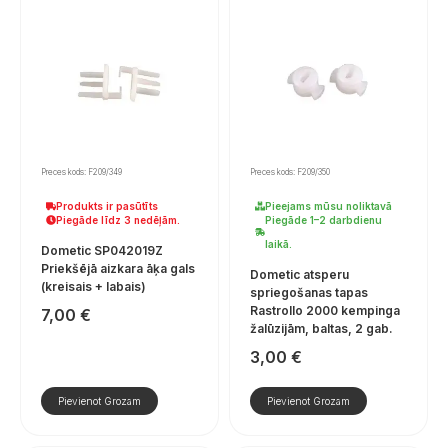
Preces kods: F209/349
Preces kods: F209/350
Produkts ir pasūtīts
Pieejams mūsu noliktavā
Piegāde līdz 3 nedēļām.
Piegāde 1–2 darbdienu
laikā.
Dometic SP042019Z
Priekšējā aizkara āķa gals
Dometic atsperu
(kreisais + labais)
spriegošanas tapas
Rastrollo 2000 kempinga
7,00
€
žalūzijām, baltas, 2 gab.
3,00
€
Pievienot Grozam
Pievienot Grozam