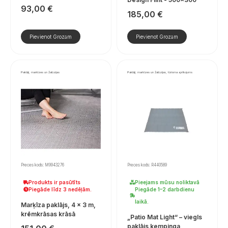
93,00
€
185,00
€
Pievienot Grozam
Pievienot Grozam
Paklāji, markīzes un žalūzijas
Paklāji, markīzes un žalūzijas, tūrisma aprīkojums
Preces kods: M9943276
Preces kods: R440589
Produkts ir pasūtīts
Pieejams mūsu noliktavā
Piegāde līdz 3 nedēļām.
Piegāde 1–2 darbdienu
laikā.
Marķīza paklājs, 4 x 3 m,
krēmkrāsas krāsā
„Patio Mat Light“ – viegls
paklājs kempinga