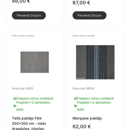
49,00
€
87,00
€
Pievienot Grozam
Pievienot Grozam
Paklāji, markīzes un žalūzijas
Paklāji, markīzes un žalūzijas
Preces kods: R94530
Preces kods: R90448
Pieejams mūsu noliktavā
Pieejams mūsu noliktavā
Piegāde 1–2 darbdienu
Piegāde 1–2 darbdienu
laikā.
laikā.
Telts paklājs Flint
Marquise paklājs
250×300 cm - videi
62,00
€
draudzīgs, izturīgs,