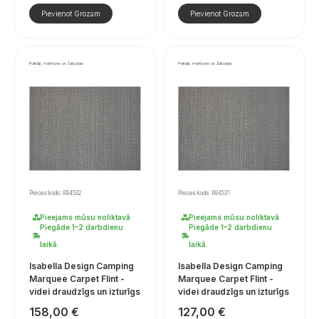
Pievienot Grozam
Pievienot Grozam
Paklāji, markīzes un žalūzijas
Paklāji, markīzes un žalūzijas
Preces kods: R94532
Preces kods: R94531
Pieejams mūsu noliktavā
Pieejams mūsu noliktavā
Piegāde 1–2 darbdienu
Piegāde 1–2 darbdienu
laikā.
laikā.
Isabella Design Camping
Isabella Design Camping
Marquee Carpet Flint -
Marquee Carpet Flint -
videi draudzīgs un izturīgs
videi draudzīgs un izturīgs
158,00
€
127,00
€