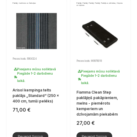
Paklāji, markīzes un žalūzijas
Paklāji, Paklāji, Paklāji, Paklāji, Paklāji un pildvielas, Kāpnes
un kāpnes
Preces kods: R904324
Preces kods: M9978018
Pieejams mūsu noliktavā
Pieejams mūsu noliktavā
Piegāde 1–2 darbdienu
Piegāde 1–2 darbdienu
laikā.
laikā.
Arisol kempinga telts
Fiamma Clean Step
paklājs „Standard“ (250 ×
paklājiņš pakāpieniem,
400 cm, tumši pelēks)
melns - piemērots
kemperiem un
71,00
€
dzīvojamām piekabēm
27,00
€
Pievienot Grozam
Pievienot Grozam