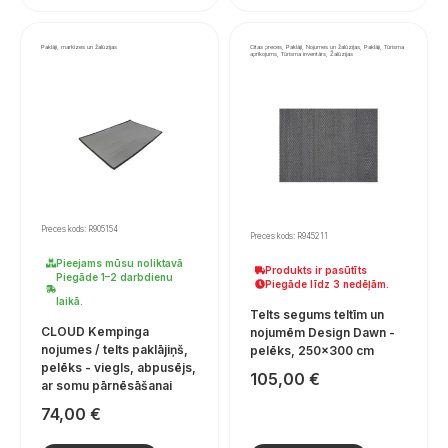
Paklāji, markīzes un žalūzijas
Citas preces, Paklāji, Nojumes un žalūzijas, Paklāji, Tūrisma
aprīkojums, Tūrisma inventārs, Žalūzijas
Preces kods: R905154
Preces kods: R945211
Pieejams mūsu noliktavā
Produkts ir pasūtīts
Piegāde 1–2 darbdienu
Piegāde līdz 3 nedēļām.
laikā.
Telts segums teltīm un
CLOUD Kempinga
nojumēm Design Dawn -
nojumes / telts paklājiņš,
pelēks, 250×300 cm
pelēks - viegls, abpusējs,
105,00
€
ar somu pārnēsāšanai
74,00
€