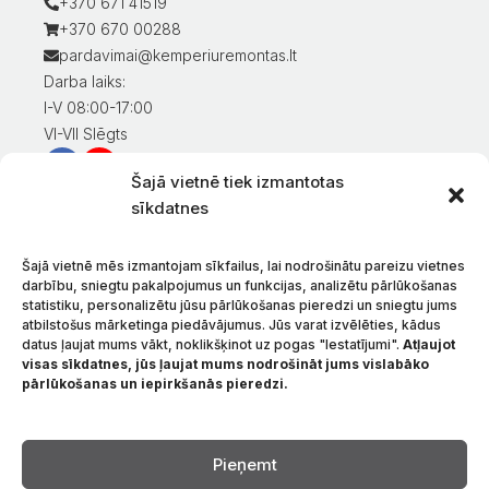
+370 671 41519
+370 670 00288
pardavimai@kemperiuremontas.lt
Darba laiks:
I-V 08:00-17:00
VI-VII Slēgts
Šajā vietnē tiek izmantotas
Informācija klientiem
sīkdatnes
Mans konts
Preču apmaksa
Šajā vietnē mēs izmantojam sīkfailus, lai nodrošinātu pareizu vietnes
Preču piegāde
darbību, sniegtu pakalpojumus un funkcijas, analizētu pārlūkošanas
statistiku, personalizētu jūsu pārlūkošanas pieredzi un sniegtu jums
Preču atgriešana
atbilstošus mārketinga piedāvājumus. Jūs varat izvēlēties, kādus
Nosacījumi un noteikumi
datus ļaujat mums vākt, noklikšķinot uz pogas "Iestatījumi".
Atļaujot
Konfidencialitātes politika
visas sīkdatnes, jūs ļaujat mums nodrošināt jums vislabāko
pārlūkošanas un iepirkšanās pieredzi.
Par mums
Sazinieties ar
Valoda
Pieņemt