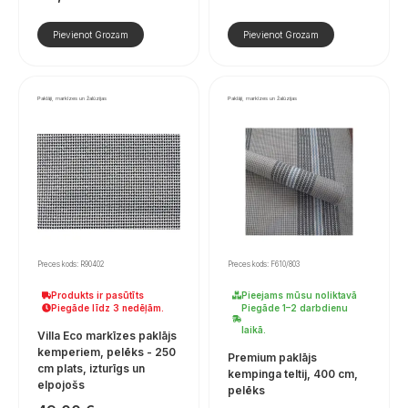
Pievienot Grozam
Pievienot Grozam
Paklāji, markīzes un žalūzijas
Paklāji, markīzes un žalūzijas
Preces kods: R90402
Preces kods: F610/803
Produkts ir pasūtīts
Pieejams mūsu noliktavā
Piegāde līdz 3 nedēļām.
Piegāde 1–2 darbdienu
laikā.
Villa Eco markīzes paklājs
kemperiem, pelēks - 250
Premium paklājs
cm plats, izturīgs un
kempinga teltij, 400 cm,
elpojošs
pelēks