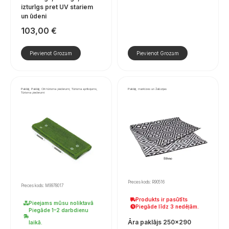
izturīgs pret UV stariem
un ūdeni
103,00
€
Pievienot Grozam
Pievienot Grozam
Paklāji, Paklāji, Citi tūrisma piederumi, Tūrisma aprīkojums,
Paklāji, markīzes un žalūzijas
Tūrisma piederumi
Preces kods: R90516
Preces kods: M9978017
Produkts ir pasūtīts
Pieejams mūsu noliktavā
Piegāde līdz 3 nedēļām.
Piegāde 1–2 darbdienu
Āra paklājs 250×290
laikā.