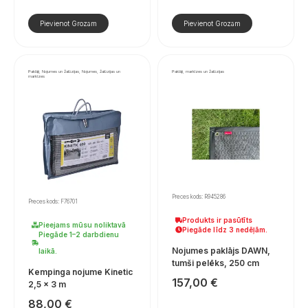
Pievienot Grozam
Pievienot Grozam
Paklāji, Nojumes un žalūzijas, Nojumes, žalūzijas un
Paklāji, markīzes un žalūzijas
markīzes
Preces kods: R945286
Preces kods: F76701
Produkts ir pasūtīts
Pieejams mūsu noliktavā
Piegāde līdz 3 nedēļām.
Piegāde 1–2 darbdienu
Nojumes paklājs DAWN,
laikā.
tumši pelēks, 250 cm
Kempinga nojume Kinetic
157,00
€
2,5 × 3 m
88,00
€