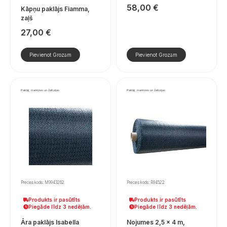
58,00
€
Kāpņu paklājs Fiamma,
zaļš
27,00
€
Pievienot Grozam
Pievienot Grozam
Paklāji, markīzes un žalūzijas
Paklāji, markīzes un žalūzijas
Preces kods: M9943262
Preces kods: R94522
Produkts ir pasūtīts
Produkts ir pasūtīts
Piegāde līdz 3 nedēļām.
Piegāde līdz 3 nedēļām.
Āra paklājs Isabella
Nojumes 2,5 x 4 m,