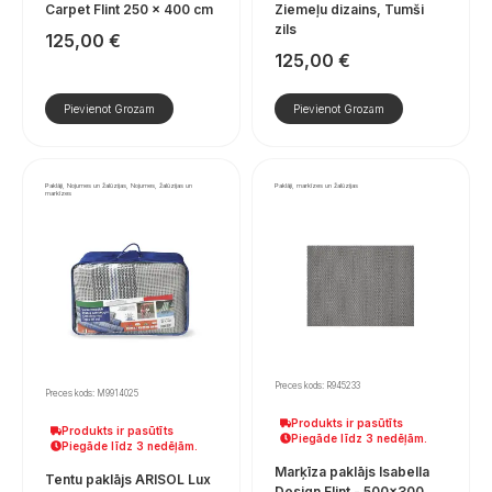
Carpet Flint 250 x 400 cm
Ziemeļu dizains, Tumši
zils
125,00
€
125,00
€
Pievienot Grozam
Pievienot Grozam
Paklāji, Nojumes un žalūzijas, Nojumes, žalūzijas un
Paklāji, markīzes un žalūzijas
markīzes
Preces kods: R945233
Preces kods: M9914025
Produkts ir pasūtīts
Produkts ir pasūtīts
Piegāde līdz 3 nedēļām.
Piegāde līdz 3 nedēļām.
Marķīza paklājs Isabella
Tentu paklājs ARISOL Lux
Design Flint - 500×300