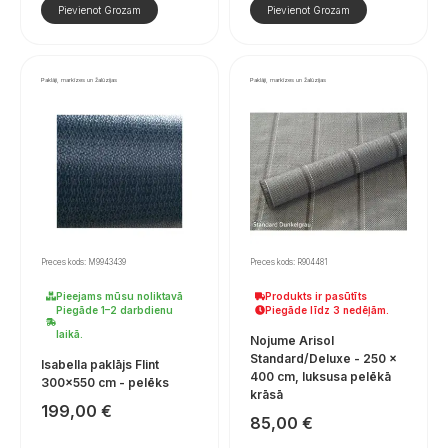
Pievienot Grozam
Pievienot Grozam
Paklāji, markīzes un žalūzijas
Paklāji, markīzes un žalūzijas
Preces kods: M9943439
Preces kods: R904481
Pieejams mūsu noliktavā
Produkts ir pasūtīts
Piegāde 1–2 darbdienu
Piegāde līdz 3 nedēļām.
laikā.
Nojume Arisol
Standard/Deluxe - 250 ×
Isabella paklājs Flint
400 cm, luksusa pelēkā
300×550 cm - pelēks
krāsā
199,00
€
85,00
€