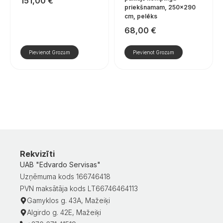
151,00
€
priekšnamam, 250×290
cm, pelēks
68,00
€
Pievienot Grozam
Pievienot Grozam
Rekvizīti
UAB "Edvardo Servisas"
Uzņēmuma kods 166746418
PVN maksātāja kods LT66746464113
Gamyklos g. 43A, Mažeiķi
Algirdo g. 42E, Mažeiķi