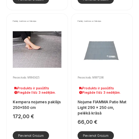
Paklāji, markīzes un žalūzijas
Paklāji, markīzes un žalūzijas
Preces kods: M9943425
Preces kods: M9971286
Produkts ir pasūtīts
Produkts ir pasūtīts
Piegāde līdz 3 nedēļām.
Piegāde līdz 3 nedēļām.
Kempera nojumes paklājs
Nojume FIAMMA Patio Mat
250×550 cm
Light 290 × 250 cm,
pelēkā krāsā
172,00
€
66,00
€
Pievienot Grozam
Pievienot Grozam