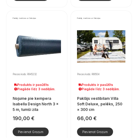
Paklāji, markīzes un žalūzijas
Paklāji, markīzes un žalūzijas
Preces kods: R945232
Preces kods: R90504
Produkts ir pasūtīts
Produkts ir pasūtīts
Piegāde līdz 3 nedēļām.
Piegāde līdz 3 nedēļām.
Nojume pie kempera
Paklājs vestibilam Villa
Isabella Design North 3 ×
Soft Deluxe, pelēks, 250
5 m, tumši zila
× 300 cm
190,00
€
66,00
€
Pievienot Grozam
Pievienot Grozam