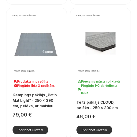
Paklāji, markīzes un žalūzijas
Paklāji, markīzes un žalūzijas
Preces kods: R440591
Preces kods: R905151
Produkts ir pasūtīts
Pieejams mūsu noliktavā
Piegāde līdz 3 nedēļām.
Piegāde 1–2 darbdienu
laikā.
Kempings paklājs „Patio
Mat Light“ - 250 × 390
Telts paklājs CLOUD,
cm, pelēks, ar maisiņu
pelēks - 250 × 300 cm
79,00
€
46,00
€
Pievienot Grozam
Pievienot Grozam