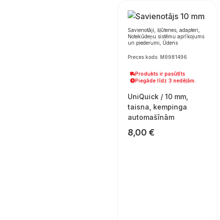
Savienotāji, šļūtenes, adapteri,
Notekūdeņu sistēmu aprīkojums
un piederumi, Ūdens
Preces kods: M9981496
Produkts ir pasūtīts
Piegāde līdz 3 nedēļām.
UniQuick / 10 mm,
taisna, kempinga
automašīnām
8,00
€