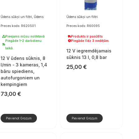
Ūdens sūkņi un filtri, Ūdens
Ūdens sūkņi un filtri
Preces kods: R620501
Preces kods: R60095
Pieejams mūsu noliktavā
Produkts ir pasūtīts
Piegāde 1–2 darbdienu
Piegāde līdz 3 nedēļām.
laikā.
12 V iegremdējamais
sūknis 13 l, 0,8 bar
12 V ūdens sūknis, 8
l/min - 3 kameras, 1,4
25,00
€
bāru spiediens,
autofurgoniem un
kempingiem
73,00
€
Pievienot Grozam
Pievienot Grozam