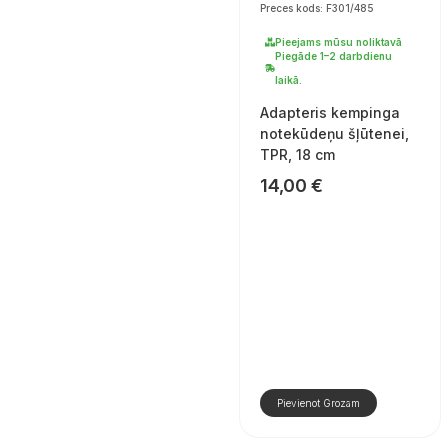
Preces kods: F301/485
Pieejams mūsu noliktavā
Piegāde 1–2 darbdienu
laikā.
Adapteris kempinga
notekūdeņu šļūtenei,
TPR, 18 cm
14,00
€
Pievienot Grozam