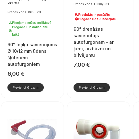
iekārtas
Preces kods: F300/531
Preces kods: R65028
Produkts ir pasūtīts
Piegāde līdz 3 nedēļām.
Pieejams mūsu noliktavā
Piegāde 1–2 darbdienu
90° drenāžas
laikā.
savienotājs
autofurgonam - ar
90° leņķa savienojums
ķēdi, aizbāzni un
Ø 10/12 mm ūdens
blīvējumu
šļūtenēm
autofurgoniem
7,00
€
6,00
€
Pievienot Grozam
Pievienot Grozam