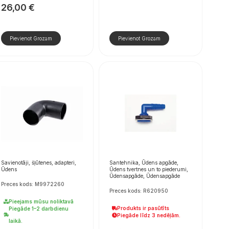
26,00
€
Pievienot Grozam
Pievienot Grozam
Savienotāji, šļūtenes, adapteri,
Santehnika, Ūdens apgāde,
Ūdens
Ūdens tvertnes un to piederumi,
Ūdensapgāde, Ūdensapgāde
Preces kods: M9972260
Preces kods: R620950
Pieejams mūsu noliktavā
Produkts ir pasūtīts
Piegāde 1–2 darbdienu
Piegāde līdz 3 nedēļām.
laikā.