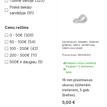
Turime vietoje
(323)
Prekė tiekėjo
sandėlyje
(91)
Cenu režīms
0 - 50€
(305)
50 - 100€
(54)
Savienojumi, Adapteri, šļūtenes,
šļūtenes, ūdens, santehnika,
100 - 200€
(42)
Ūdens cauruļvadi
200 - 500€
(11)
Preces kods: M9946941
500€ ir daugiau
(5)
Pieejams mūsu noliktavā
Piegāde 1–2 darbdienu
laikā.
16 mm plastmasas
skavas šļūtenēm
treileriem, 5 gab.
(baltas)
5,00
€