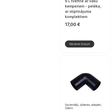
6 L tvertne ar vāku
kemperiem - pelēka,
ar stiprinājuma
komplektiem
17,00
€
Pievienot Grozam
Savienotāji, šļūtenes, adapteri,
Ūdens