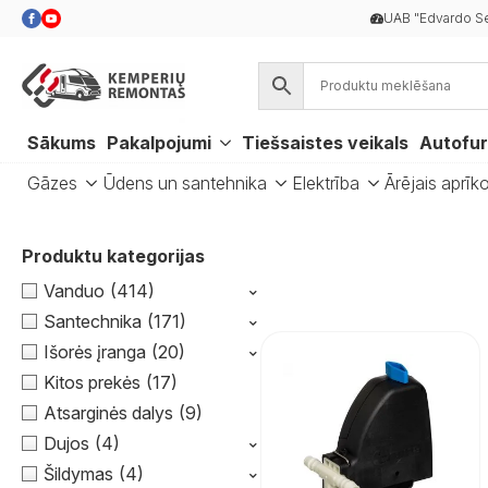
UAB "Edvardo Se
Sākums
Pakalpojumi
Tiešsaistes veikals
Autofur
Gāzes
Ūdens un santehnika
Elektrība
Ārējais aprīk
Produktu kategorijas
⌃
Vanduo
(414)
⌃
Santechnika
(171)
⌃
Išorės įranga
(20)
Kitos prekės
(17)
Atsarginės dalys
(9)
⌃
Dujos
(4)
⌃
Šildymas
(4)