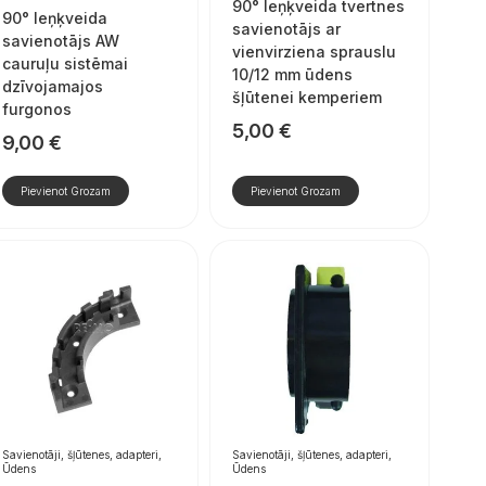
90° leņķveida tvertnes
90° leņķveida
savienotājs ar
savienotājs AW
vienvirziena sprauslu
cauruļu sistēmai
10/12 mm ūdens
dzīvojamajos
šļūtenei kemperiem
furgonos
5,00
€
9,00
€
Pievienot Grozam
Pievienot Grozam
Savienotāji, šļūtenes, adapteri,
Savienotāji, šļūtenes, adapteri,
Ūdens
Ūdens