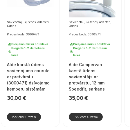
Savienotāji, šļūtenes, adapteri,
Savienotāji, šļūtenes, adapteri,
Ūdens
Ūdens
Preces kods: 3000471
Preces kods: 3010571
Pieejams mūsu noliktavā
Pieejams mūsu noliktavā
Piegāde 1–2 darbdienu
Piegāde 1–2 darbdienu
laikā.
laikā.
Alde karstā ūdens
Alde Campervan
savienojuma caurule
karstā ūdens
ar pretvārstu
savienotājs ar
(3000471) dzīvojamo
pretvārstu, 12 mm
kemperu sistēmām
Speedfit, sarkans
30,00
€
35,00
€
Pievienot Grozam
Pievienot Grozam