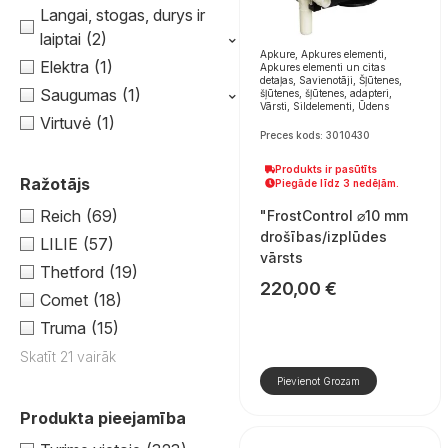
Langai, stogas, durys ir
⌃
laiptai
(2)
Apkure, Apkures elementi,
Elektra
(1)
Apkures elementi un citas
detaļas, Savienotāji, Šļūtenes,
⌃
Saugumas
(1)
šļūtenes, šļūtenes, adapteri,
Vārsti, Sildelementi, Ūdens
Virtuvė
(1)
Preces kods: 3010430
Produkts ir pasūtīts
Ražotājs
Piegāde līdz 3 nedēļām.
Reich
(69)
"FrostControl ⌀10 mm
drošības/izplūdes
LILIE
(57)
vārsts
Thetford
(19)
220,00
€
Comet
(18)
Truma
(15)
Skatīt 21 vairāk
Pievienot Grozam
Produkta pieejamība