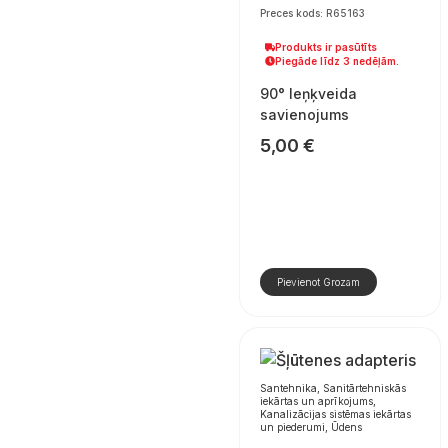
Preces kods: R65163
Produkts ir pasūtīts
Piegāde līdz 3 nedēļām.
90° leņķveida
savienojums
5,00
€
Pievienot Grozam
Santehnika, Sanitārtehniskās
iekārtas un aprīkojums,
Kanalizācijas sistēmas iekārtas
un piederumi, Ūdens