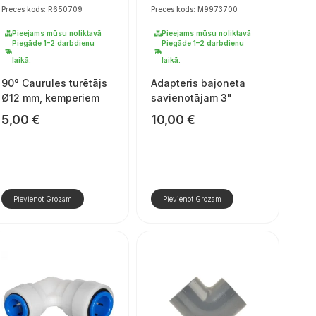
Preces kods: R650709
Preces kods: M9973700
Pieejams mūsu noliktavā
Pieejams mūsu noliktavā
Piegāde 1–2 darbdienu
Piegāde 1–2 darbdienu
laikā.
laikā.
90° Caurules turētājs
Adapteris bajoneta
Ø12 mm, kemperiem
savienotājam 3"
5,00
€
10,00
€
Pievienot Grozam
Pievienot Grozam