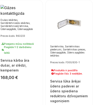
Dušas iekārtas,
Sanitārtehniskās iekārtas,
Sanitārtehniskā tehnika,
Ūdensapgāde, Ūdensapgāde
Preces kods: R63233
Pieejams mūsu noliktavā
Santehnika, Santehnikas
Piegāde 1–2 darbdienu
piederumi, Santehnikas preces,
Ūdensapgāde, Ūdens apgādes
laikā.
iekārtas
Servisa kārba āra
Preces kods: F300/630-1
dušai, ar slēdzi,
kemperiem
Produkts ir pasūtīts
Piegāde līdz 3 nedēļām.
168,00
€
Servisa lūka ārējai
ūdens padevei ar
ūdens spiediena
reduktoru dzīvojamiem
vagoniņiem