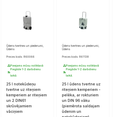
Ūdens tvertnes un piederumi,
Ūdens tvertnes un piederumi,
Ūdens
Ūdens
Preces kods: R60066
Preces kods: R61138
Pieejams mūsu noliktavā
Pieejams mūsu noliktavā
Piegāde 1–2 darbdienu
Piegāde 1–2 darbdienu
laikā.
laikā.
25 l notekūdeņu
25 l ūdens tvertne uz
tvertne uz riteņiem
riteņiem kemperiem -
kemperiem ar riteņiem
pelēka, ar rokturiem
un 2 DIN61
un DIN 96 vāku
skrūvējamiem
(piemērota saldajam
vāciņiem
ūdenim un
notekūdeņiem)