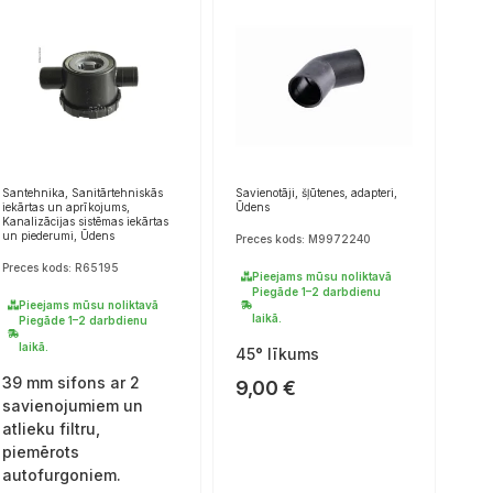
Santehnika, Sanitārtehniskās
Savienotāji, šļūtenes, adapteri,
iekārtas un aprīkojums,
Ūdens
Kanalizācijas sistēmas iekārtas
un piederumi, Ūdens
Preces kods: M9972240
Preces kods: R65195
Pieejams mūsu noliktavā
Piegāde 1–2 darbdienu
Pieejams mūsu noliktavā
laikā.
Piegāde 1–2 darbdienu
laikā.
45° līkums
39 mm sifons ar 2
9,00
€
savienojumiem un
atlieku filtru,
piemērots
autofurgoniem.