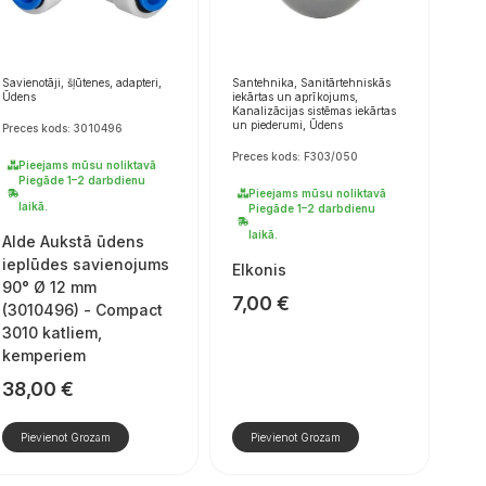
Savienotāji, šļūtenes, adapteri,
Santehnika, Sanitārtehniskās
Ūdens
iekārtas un aprīkojums,
Kanalizācijas sistēmas iekārtas
un piederumi, Ūdens
Preces kods: 3010496
Preces kods: F303/050
Pieejams mūsu noliktavā
Piegāde 1–2 darbdienu
Pieejams mūsu noliktavā
laikā.
Piegāde 1–2 darbdienu
laikā.
Alde Aukstā ūdens
ieplūdes savienojums
Elkonis
90° Ø 12 mm
7,00
€
(3010496) - Compact
3010 katliem,
kemperiem
38,00
€
Pievienot Grozam
Pievienot Grozam