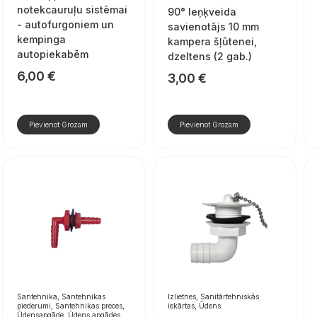
notekcauruļu sistēmai
90° leņķveida
- autofurgoniem un
savienotājs 10 mm
kempinga
kampera šļūtenei,
autopiekabēm
dzeltens (2 gab.)
6,00
€
3,00
€
Pievienot Grozam
Pievienot Grozam
Santehnika, Santehnikas
Izlietnes, Sanitārtehniskās
piederumi, Santehnikas preces,
iekārtas, Ūdens
Ūdensapgāde, Ūdens apgādes