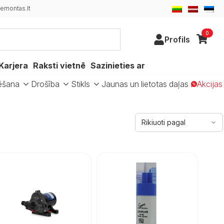
emontas.lt
0
Profils
Karjera
Raksti vietnē
Sazinieties ar
ēšana
Drošība
Stikls
Jaunas un lietotas daļas
Akcijas