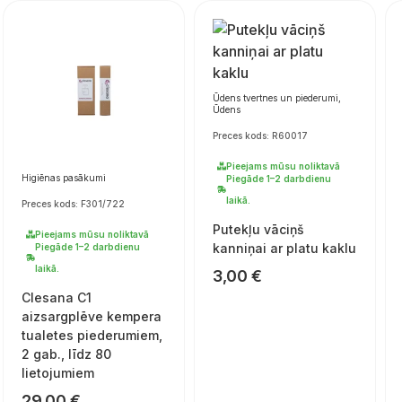
Ūdens tvertnes un piederumi,
Ūdens
Preces kods: R60017
Pieejams mūsu noliktavā
Higiēnas pasākumi
Piegāde 1–2 darbdienu
laikā.
Preces kods: F301/722
Putekļu vāciņš
Pieejams mūsu noliktavā
kanniņai ar platu kaklu
Piegāde 1–2 darbdienu
laikā.
3,00
€
Clesana C1
aizsargplēve kempera
tualetes piederumiem,
2 gab., līdz 80
lietojumiem
29,00
€