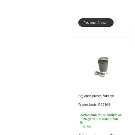
Pievienot Grozam
Higiēnas preces, Virtuve
Preces kods: R92108
Pieejams mūsu noliktavā
Piegāde 1–2 darbdienu
laikā.