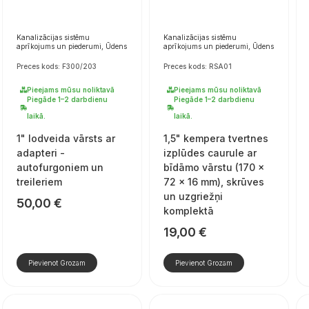
Kanalizācijas sistēmu
Kanalizācijas sistēmu
aprīkojums un piederumi, Ūdens
aprīkojums un piederumi, Ūdens
Preces kods: F300/203
Preces kods: RSA01
Pieejams mūsu noliktavā
Pieejams mūsu noliktavā
Piegāde 1–2 darbdienu
Piegāde 1–2 darbdienu
laikā.
laikā.
1" lodveida vārsts ar
1,5" kempera tvertnes
adapteri -
izplūdes caurule ar
autofurgoniem un
bīdāmo vārstu (170 ×
treileriem
72 × 16 mm), skrūves
un uzgriežņi
50,00
€
komplektā
19,00
€
Pievienot Grozam
Pievienot Grozam