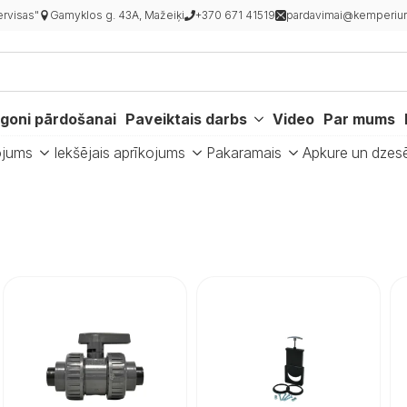
rvisas"
Gamyklos g. 43A, Mažeiķi
+370 671 41519
pardavimai@kemperiur
goni pārdošanai
Paveiktais darbs
Video
Par mums
ojums
Iekšējais aprīkojums
Pakaramais
Apkure un dzes