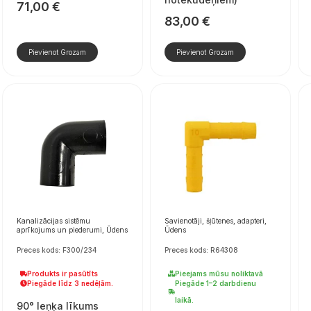
71,00
€
83,00
€
Pievienot Grozam
Pievienot Grozam
Kanalizācijas sistēmu
Savienotāji, šļūtenes, adapteri,
aprīkojums un piederumi, Ūdens
Ūdens
Preces kods: F300/234
Preces kods: R64308
Produkts ir pasūtīts
Pieejams mūsu noliktavā
Piegāde līdz 3 nedēļām.
Piegāde 1–2 darbdienu
laikā.
90° leņķa līkums