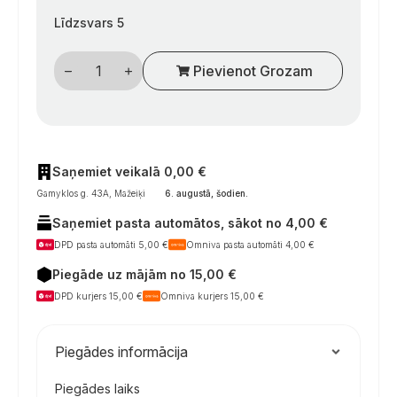
Līdzsvars 5
AL-
Pievienot Grozam
KO
šoninių
stabdžių
kaladėlių
rinkinys
AKS
2000
/
Saņemiet veikalā 0,00 €
2004
Gamyklos g. 43A, Mažeiķi
6. augustā, šodien
.
/
3004
Saņemiet pasta automātos, sākot no 4,00 €
kemperių
stabilizatoriams
DPD pasta automāti 5,00 €
Omniva pasta automāti 4,00 €
daudzums
Piegāde uz mājām no 15,00 €
DPD kurjers 15,00 €
Omniva kurjers 15,00 €
Piegādes informācija
Piegādes laiks