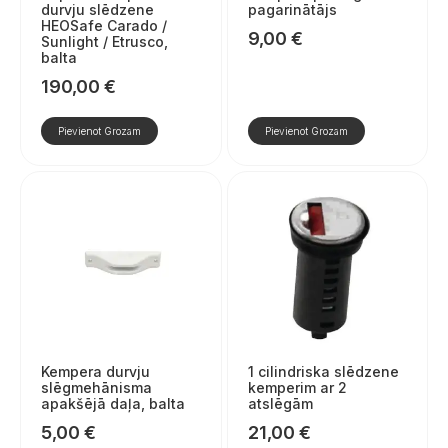
durvju slēdzene
pagarinātājs
HEOSafe Carado /
9,00
€
Sunlight / Etrusco,
balta
190,00
€
Pievienot Grozam
Pievienot Grozam
Kempera durvju
1 cilindriska slēdzene
slēgmehānisma
kemperim ar 2
apakšējā daļa, balta
atslēgām
5,00
€
21,00
€