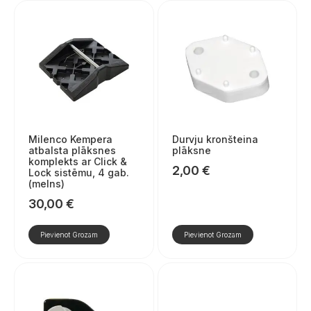
Milenco Kempera
Durvju kronšteina
atbalsta plāksnes
plāksne
komplekts ar Click &
2,00
€
Lock sistēmu, 4 gab.
(melns)
30,00
€
Pievienot Grozam
Pievienot Grozam