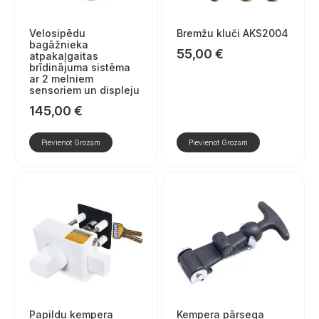
Velosipēdu
Bremžu kluči AKS2004
bagāžnieka
55,00
€
atpakaļgaitas
brīdinājuma sistēma
ar 2 melniem
sensoriem un displeju
145,00
€
Pievienot Grozam
Pievienot Grozam
Papildu kempera
Kempera pārsega