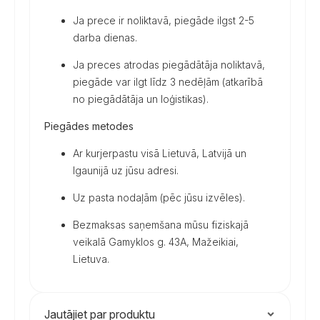
Ja prece ir noliktavā, piegāde ilgst 2-5
darba dienas.
Ja preces atrodas piegādātāja noliktavā,
piegāde var ilgt līdz 3 nedēļām (atkarībā
no piegādātāja un loģistikas).
Piegādes metodes
Ar kurjerpastu visā Lietuvā, Latvijā un
Igaunijā uz jūsu adresi.
Uz pasta nodaļām (pēc jūsu izvēles).
Bezmaksas saņemšana mūsu fiziskajā
veikalā Gamyklos g. 43A, Mažeikiai,
Lietuva.
Jautājiet par produktu