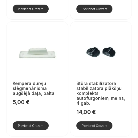
Pievienot Grozam
Pievienot Grozam
Kempera durvju
Stūra stabilizatora
slēgmehānisma
stabilizatora plākšņu
augšējā daļa, balta
komplekts
autofurgoniem, melns,
5,00
€
4 gab.
14,00
€
Pievienot Grozam
Pievienot Grozam