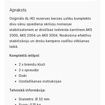
Apraksts
Oriģināls AL-KO rezerves berzes uzliku komplekts
divu sānu spiediena skrūvju nomaiņai
stabilizatoriem ar drošības lodveida šarnīriem AKS
2000, AKS 2004 un AKS 3004. Nodrošina efektīvu
stabilizāciju un drošu kempera vadību vilkšanas
laikā.
Komplektā ietilpst:
2 x bremžu kluči
2 x spraudņi
Diski
Uzstādīšanas instrukcijas
Tehniskā informācija:
Diametrs: Ø 32 mm
Svars: 0,15 kg