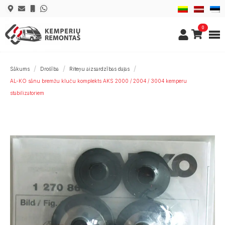
0
Sākums
Drošība
Riteņu aizsardzības daļas
AL-KO sānu bremžu kluču komplekts AKS 2000 / 2004 / 3004 kemperu
stabilizatoriem