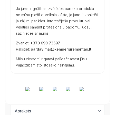
Ja jums ir grūtības izvēlēties pareizo produktu
no mūsu plašā e-veikala klāsta, ja jums ir konkrēti
jautājumi par kādu interesējošu produktu vai
vēlaties saņemt profesionālu padomu, lūdzu,
sazinieties ar mums.
Zvaniet:
+370 698 73597
Rakstiet:
pardavimai@kemperiuremontas.lt
Mūsu eksperti ir gatavi palīdzēt atrast jūsu
vajadzībām atbilstošāko risinājumu.