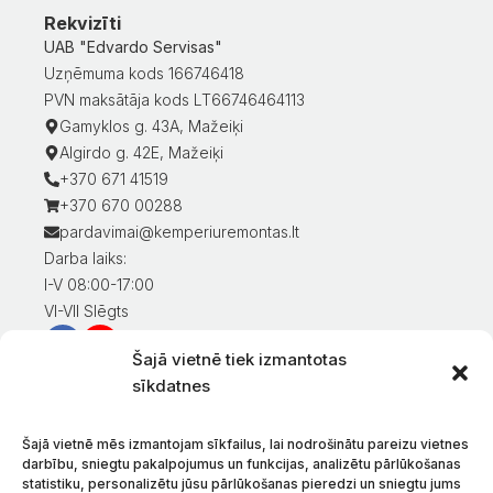
Rekvizīti
UAB "Edvardo Servisas"
Uzņēmuma kods 166746418
PVN maksātāja kods LT66746464113
Gamyklos g. 43A, Mažeiķi
Algirdo g. 42E, Mažeiķi
+370 671 41519
+370 670 00288
pardavimai@kemperiuremontas.lt
Darba laiks:
I-V 08:00-17:00
VI-VII Slēgts
Šajā vietnē tiek izmantotas
Informācija klientiem
sīkdatnes
Mans konts
Preču apmaksa
Šajā vietnē mēs izmantojam sīkfailus, lai nodrošinātu pareizu vietnes
Preču piegāde
darbību, sniegtu pakalpojumus un funkcijas, analizētu pārlūkošanas
statistiku, personalizētu jūsu pārlūkošanas pieredzi un sniegtu jums
Preču atgriešana