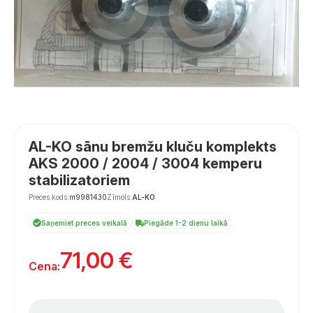
AL-KO sānu bremžu kluču komplekts
AKS 2000 / 2004 / 3004 kemperu
stabilizatoriem
Preces kods:
m9981430
Zīmols:
AL-KO
Saņemiet preces veikalā
Piegāde 1-2 dienu laikā
71,00
€
Cena: