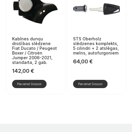
Kabīnes durvju
STS Oberholz
drošības slēdzene
slēdzenes komplekts,
Fiat Ducato / Peugeot
5 cilindri + 2 atslēgas,
Boxer / Citroën
melns, autofurgoniem
Jumper 2006-2021,
64,00
€
standarta, 2 gab.
142,00
€
Pievienot Grozam
Pievienot Grozam