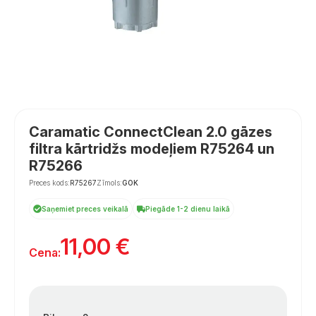
Caramatic ConnectClean 2.0 gāzes
filtra kārtridžs modeļiem R75264 un
R75266
Preces kods:
R75267
Zīmols:
GOK
Saņemiet preces veikalā
Piegāde 1-2 dienu laikā
11,00
€
Cena: