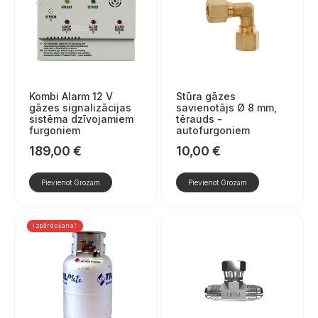
Kombi Alarm 12 V
Stūra gāzes
gāzes signalizācijas
savienotājs Ø 8 mm,
sistēma dzīvojamiem
tērauds -
furgoniem
autofurgoniem
189,00
€
10,00
€
Pievienot Grozam
Pievienot Grozam
Izpārdošana!