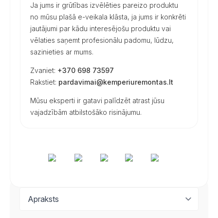
Ja jums ir grūtības izvēlēties pareizo produktu
no mūsu plašā e-veikala klāsta, ja jums ir konkrēti
jautājumi par kādu interesējošu produktu vai
vēlaties saņemt profesionālu padomu, lūdzu,
sazinieties ar mums.
Zvaniet:
+370 698 73597
Rakstiet:
pardavimai@kemperiuremontas.lt
Mūsu eksperti ir gatavi palīdzēt atrast jūsu
vajadzībām atbilstošāko risinājumu.