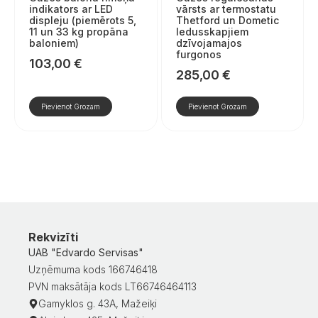
indikators ar LED
vārsts ar termostatu
displeju (piemērots 5,
Thetford un Dometic
11 un 33 kg propāna
ledusskapjiem
baloniem)
dzīvojamajos
furgonos
103,00
€
285,00
€
Pievienot Grozam
Pievienot Grozam
Rekvizīti
UAB "Edvardo Servisas"
Uzņēmuma kods 166746418
PVN maksātāja kods LT66746464113
Gamyklos g. 43A, Mažeiķi