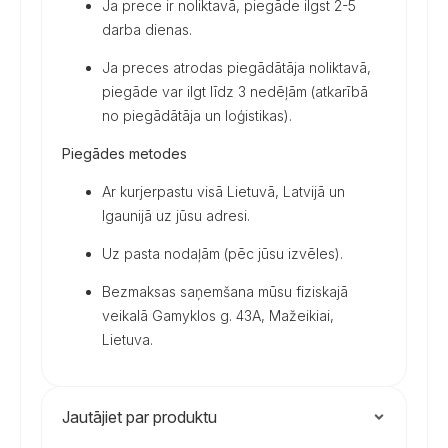
Ja prece ir noliktavā, piegāde ilgst 2-5
darba dienas.
Ja preces atrodas piegādātāja noliktavā,
piegāde var ilgt līdz 3 nedēļām (atkarībā
no piegādātāja un loģistikas).
Piegādes metodes
Ar kurjerpastu visā Lietuvā, Latvijā un
Igaunijā uz jūsu adresi.
Uz pasta nodaļām (pēc jūsu izvēles).
Bezmaksas saņemšana mūsu fiziskajā
veikalā Gamyklos g. 43A, Mažeikiai,
Lietuva.
Jautājiet par produktu