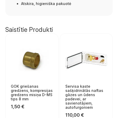
Atskira, higieniška pakuotė
Saistītie Produkti
GOK griešanas
Servisa kaste
gredzens, kompresijas
sašķidrinātās naftas
gredzens misiņa D-MS
gāzes un ūdens
tips 8 mm
padevei, ar
savienotājiem,
1,50
€
autofurgoniem
110,00
€