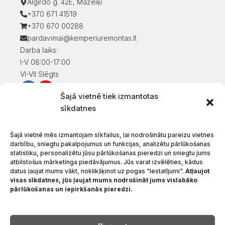
Algirdo g. 42E, Mažeiķi
+370 671 41519
+370 670 00288
pardavimai@kemperiuremontas.lt
Darba laiks:
I-V 08:00-17:00
VI-VII Slēgts
Šajā vietnē tiek izmantotas
Informācija klientiem
sīkdatnes
Mans konts
Preču apmaksa
Šajā vietnē mēs izmantojam sīkfailus, lai nodrošinātu pareizu vietnes
Preču piegāde
darbību, sniegtu pakalpojumus un funkcijas, analizētu pārlūkošanas
statistiku, personalizētu jūsu pārlūkošanas pieredzi un sniegtu jums
Preču atgriešana
atbilstošus mārketinga piedāvājumus. Jūs varat izvēlēties, kādus
Nosacījumi un noteikumi
datus ļaujat mums vākt, noklikšķinot uz pogas "Iestatījumi".
Atļaujot
Konfidencialitātes politika
visas sīkdatnes, jūs ļaujat mums nodrošināt jums vislabāko
pārlūkošanas un iepirkšanās pieredzi.
Par mums
Sazinieties ar
Valoda