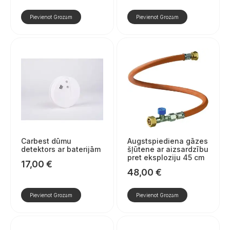
Pievienot Grozam
Pievienot Grozam
Carbest dūmu
Augstspiediena gāzes
detektors ar baterijām
šļūtene ar aizsardzību
pret eksploziju 45 cm
17,00
€
48,00
€
Pievienot Grozam
Pievienot Grozam