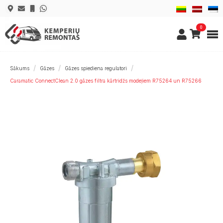
0
Sākums
Gāzes
Gāzes spiediena regulatori
Caramatic ConnectClean 2.0 gāzes filtra kārtridžs modeļiem R75264 un R75266