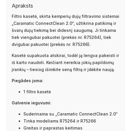
Apraksts
Filtro kasetė, skirta kemperių dujų filtravimo sistemai
„Caramatic ConnectClean 2.0“, užtikrina patikimą ir
švarų dujų tiekimą bei didesnį saugumą. Ji tinkama
tiek viengubai pakuotei (prekės nr. R75264), tiek
dvigubai pakuotei (prekės nr. R75266).
Kasetė supakuota atskirai, todėl ją lengva pakeisti ir
iš karto naudoti. Keičiant nereikia jokių papildomų
įrankių – tiesiog išimkite seną filtrą ir įdėkite naują.
Piegādes joma:
1 filtro kasetė
Galvenie ieguvumi:
Suderinama su „Caramatic ConnectClean 2.0“
Tinka modeliams R75264 ir R75266
Greitas ir paprastas keitimas