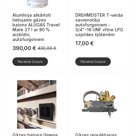
Alumīnija atkārtoti
DREHMEISTER T-veida
lietojams gāzes
savienotājs
balons ALUGAS Travel
autofurgoniem -
Mate 27 l ar 80 %
3/4″-16 UNF vītne LPG
aizbīdni,
uzpildes šļūtenēm
autofurgoniem
17,00
€
390,00
€
430,00
€
Sākotnējā
Pašreizējā
cena
cena
Pievienot Grozam
Pievienot Grozam
bija:
ir:
430,00 €.
390,00 €.
Gāzes balona līmeņa
Gāzes regulēšanas