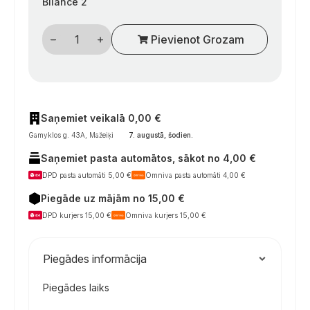
Bilance 2
Dujų
Pievienot Grozam
filtro
kasetė
„Caramatic
ConnectClean
2.0“,
tinkama
modeliams
R75264
Saņemiet veikalā 0,00 €
ir
Gamyklos g. 43A, Mažeiķi
7. augustā, šodien
.
R75266
daudzums
Saņemiet pasta automātos, sākot no 4,00 €
DPD pasta automāti 5,00 €
Omniva pasta automāti 4,00 €
Piegāde uz mājām no 15,00 €
DPD kurjers 15,00 €
Omniva kurjers 15,00 €
Piegādes informācija
Piegādes laiks