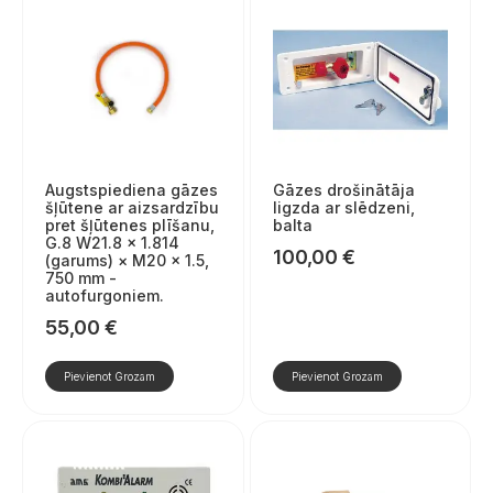
Augstspiediena gāzes
Gāzes drošinātāja
šļūtene ar aizsardzību
ligzda ar slēdzeni,
pret šļūtenes plīšanu,
balta
G.8 W21.8 × 1.814
100,00
€
(garums) × M20 × 1.5,
750 mm -
autofurgoniem.
55,00
€
Pievienot Grozam
Pievienot Grozam