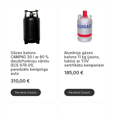
Gāzes balons
Alumīnija gāzes
CAMPKO 30 l ar 80 %
balons 11 kg (jauns,
daudzfunkciju vārstu
tukšs) ar TÜV
(ECE 67R‑01),
sertifikātu kemperiem
paredzēts kempinga
185,00
€
auto
310,00
€
Pievienot Grozam
Pievienot Grozam