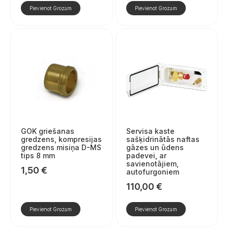
bija:
ir:
Pievienot Grozam
Pievienot Grozam
430,00 €.
390,00 €.
GOK griešanas
Servisa kaste
gredzens, kompresijas
sašķidrinātās naftas
gredzens misiņa D-MS
gāzes un ūdens
tips 8 mm
padevei, ar
savienotājiem,
1,50
€
autofurgoniem
110,00
€
Pievienot Grozam
Pievienot Grozam