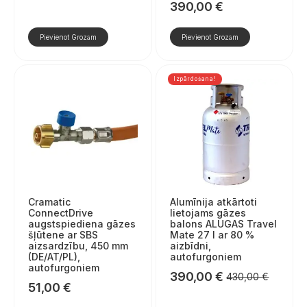
390,00
€
Pievienot Grozam
Pievienot Grozam
Izpārdošana!
Cramatic
Alumīnija atkārtoti
ConnectDrive
lietojams gāzes
augstspiediena gāzes
balons ALUGAS Travel
šļūtene ar SBS
Mate 27 l ar 80 %
aizsardzību, 450 mm
aizbīdni,
(DE/AT/PL),
autofurgoniem
autofurgoniem
390,00
€
430,00
€
Sākotnējā
Pašreizējā
51,00
€
cena
cena