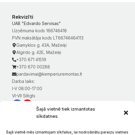
Rekvizīti
UAB "Edvardo Servisas"
Uzņēmuma kods 166746418
PVN maksātāja kods LT66746464113
Gamyklos g. 43A, Mažeiķi
Algirdo g. 42E, Mažeiķi
+370 671 41519
+370 670 00288
pardavimai@kemperiuremontas.lt
Darba laiks:
I-V 08:00-17:00
VI-VII Slēgts
Šajā vietnē tiek izmantotas
Informācija klientiem
sīkdatnes
Mans konts
Preču apmaksa
Šajā vietnē mēs izmantojam sīkfailus, lai nodrošinātu pareizu vietnes