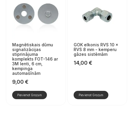
Magnētiskais dūmu
GOK elkonis RVS 10 ×
signalizācijas
RVS 8 mm - kemperu
stiprinājuma
gāzes sistēmām
komplekts FOT-146 ar
14,00
€
3M lenti, 6 cm,
kempinga
automašīnām
9,00
€
Pievienot Grozam
Pievienot Grozam