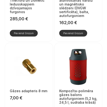
Thetford un Dometic
atbrīvošanas vārstu
ledusskapjiem
un magnētisko
dzīvojamajos
slēdzeni (DVGW
furgonos
sertificēta), balta,
autofurgoniem
285,00
€
162,00
€
Pievienot Grozam
Pievienot Grozam
Gāzes adapteris 8 mm
Kompozīta-polimēra
gāzes balons
7,00
€
autofurgoniem (5,2 kg,
24,5 l, sudraba krāsā)