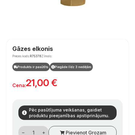
Gāzes elkonis
Preces kods:
R75378
Zīmols:
Produkts ir pasūtīts
Piegāde līdz 3 nedēļām
21,00
€
Cena:
Pēc pasūtījuma veikšanas, gaidiet
produktu pieejamības apstiprinājumu.
Dujų
Pievienot Grozam
alkūnė