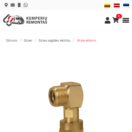
0
Sākums
Gāzes
Gāzes apgādes iekārtas
Gāzes elkonis