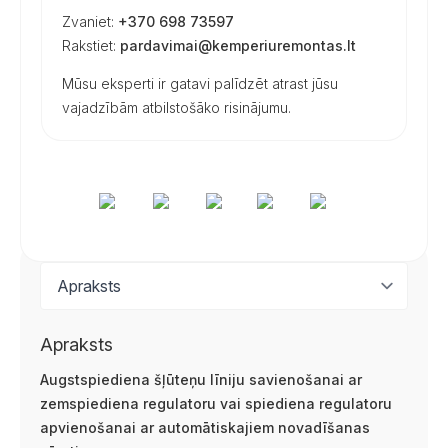
Zvaniet:
+370 698 73597
Rakstiet:
pardavimai@kemperiuremontas.lt
Mūsu eksperti ir gatavi palīdzēt atrast jūsu
vajadzībām atbilstošāko risinājumu.
Apraksts
Augstspiediena šļūteņu līniju savienošanai ar
zemspiediena regulatoru vai spiediena regulatoru
apvienošanai ar automātiskajiem novadīšanas