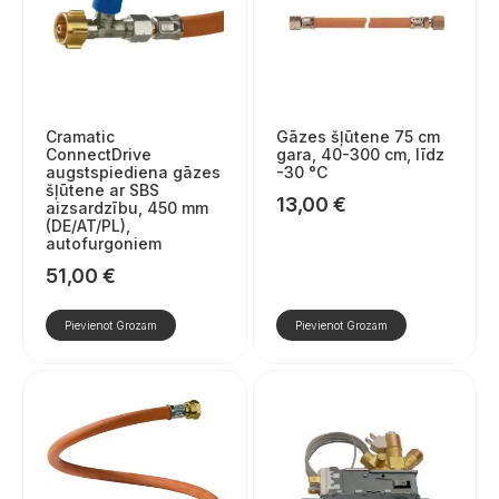
Cramatic
Gāzes šļūtene 75 cm
ConnectDrive
gara, 40-300 cm, līdz
augstspiediena gāzes
-30 °C
šļūtene ar SBS
13,00
€
aizsardzību, 450 mm
(DE/AT/PL),
autofurgoniem
51,00
€
Pievienot Grozam
Pievienot Grozam