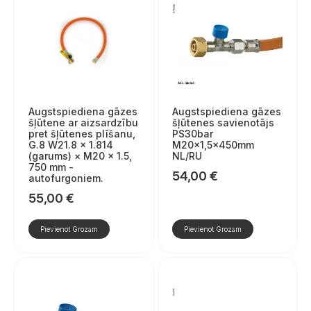
Augstspiediena gāzes
Augstspiediena gāzes
šļūtene ar aizsardzību
šļūtenes savienotājs
pret šļūtenes plīšanu,
PS30bar
G.8 W21.8 × 1.814
M20x1,5x450mm
(garums) × M20 × 1.5,
NL/RU
750 mm -
54,00
€
autofurgoniem.
55,00
€
Pievienot Grozam
Pievienot Grozam