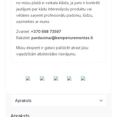
no mūsu plašā e-veikala klāsta, ja jums ir konkrēti
jautājumi par kādu interesējošu produktu vai
vēlaties saņemt profesionālu padomu, lūdzu,
sazinieties ar mums.
Zvaniet:
+370 698 73597
Rakstiet:
pardavimai@kemperiuremontas.lt
Mūsu eksperti ir gatavi palīdzēt atrast jūsu
vajadzībām atbilstošāko risinājumu.
Apraksts