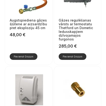
Augstspiediena gāzes
Gāzes regulēšanas
šļūtene ar aizsardzību
vārsts ar termostatu
pret eksploziju 45 cm
Thetford un Dometic
ledusskapjiem
48,00
€
dzīvojamajos
furgonos
285,00
€
Pievienot Grozam
Pievienot Grozam