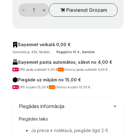
Kampinė
Pievienot Grozam
dujų
jungtis
Ø
8
mm,
plienas
–
kemperiams
Saņemiet veikalā 0,00 €
daudzums
Gamyklos g. 43A, Mažeiķi
Rugpjūčio 10 d., šiandien
.
Saņemiet pasta automātos, sākot no 4,00 €
DPD pasta automāti 5,00 €
Omniva pasta automāti 4,00 €
Piegāde uz mājām no 15,00 €
DPD kurjers 15,00 €
Omniva kurjers 15,00 €
Piegādes informācija
Piegādes laiks
Ja prece ir noliktavā, piegāde ilgst 2-5