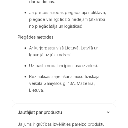
darba dienas.
Ja preces atrodas piegādātāja noliktavā,
piegāde var ilgt līdz 3 nedēļām (atkarībā
no piegādātāja un loģistikas).
Piegādes metodes
Ar kurjerpastu visā Lietuvā, Latvijā un
Igaunijā uz jūsu adresi.
Uz pasta nodaļām (pēc jūsu izvēles).
Bezmaksas saņemšana mūsu fiziskajā
veikalā Gamyklos g. 43A, Mažeikiai,
Lietuva.
Jautājiet par produktu
Ja jums ir grūtības izvēlēties pareizo produktu