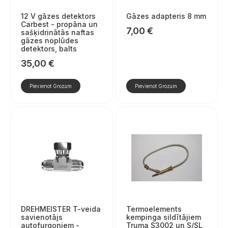
12 V gāzes detektors
Gāzes adapteris 8 mm
Carbest - propāna un
7,00
€
sašķidrinātās naftas
gāzes noplūdes
detektors, balts
35,00
€
Pievienot Grozam
Pievienot Grozam
DREHMEISTER T-veida
Termoelements
savienotājs
kempinga sildītājiem
autofurgoniem -
Truma S3002 un S/SL