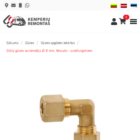
0
Sākums
Gāzes
Gāzes apgādes iekārtas
Stūra gāzes savienotājs Ø 8 mm, tērauds - autofurgoniem