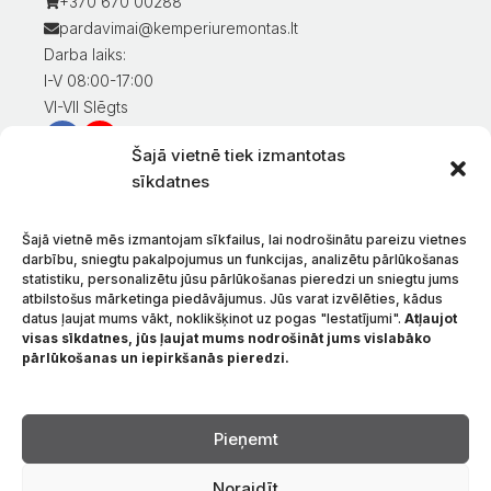
+370 670 00288
pardavimai@kemperiuremontas.lt
Darba laiks:
I-V 08:00-17:00
VI-VII Slēgts
Šajā vietnē tiek izmantotas
Informācija klientiem
sīkdatnes
Mans konts
Preču apmaksa
Šajā vietnē mēs izmantojam sīkfailus, lai nodrošinātu pareizu vietnes
Preču piegāde
darbību, sniegtu pakalpojumus un funkcijas, analizētu pārlūkošanas
statistiku, personalizētu jūsu pārlūkošanas pieredzi un sniegtu jums
Preču atgriešana
atbilstošus mārketinga piedāvājumus. Jūs varat izvēlēties, kādus
Nosacījumi un noteikumi
datus ļaujat mums vākt, noklikšķinot uz pogas "Iestatījumi".
Atļaujot
Konfidencialitātes politika
visas sīkdatnes, jūs ļaujat mums nodrošināt jums vislabāko
pārlūkošanas un iepirkšanās pieredzi.
Par mums
Sazinieties ar
Valoda
Pieņemt
Noraidīt