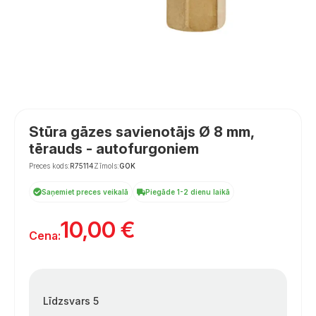
Stūra gāzes savienotājs Ø 8 mm,
tērauds - autofurgoniem
Preces kods:
R75114
Zīmols:
GOK
Saņemiet preces veikalā
Piegāde 1-2 dienu laikā
10,00
€
Cena:
Līdzsvars 5