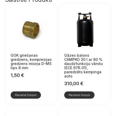
GOK griešanas
Gāzes balons
gredzens, kompresijas
CAMPKO 30 l ar 80 %
gredzens misiņa D-MS
daudzfunkciju vārstu
tips 8 mm
(ECE 67R‑01),
paredzēts kempinga
1,50
€
auto
310,00
€
Pievienot Grozam
Pievienot Grozam