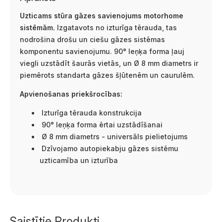
Uzticams stūra gāzes savienojums motorhome
sistēmām.
Izgatavots no izturīga tērauda, tas
nodrošina drošu un ciešu gāzes sistēmas
komponentu savienojumu. 90° leņķa forma ļauj
viegli uzstādīt šaurās vietās, un Ø 8 mm diametrs ir
piemērots standarta gāzes šļūtenēm un caurulēm.
Apvienošanas priekšrocības:
Izturīga tērauda konstrukcija
90° leņķa forma ērtai uzstādīšanai
Ø 8 mm diametrs - universāls pielietojums
Dzīvojamo autopiekabju gāzes sistēmu
uzticamība un izturība
Saistītie Produkti