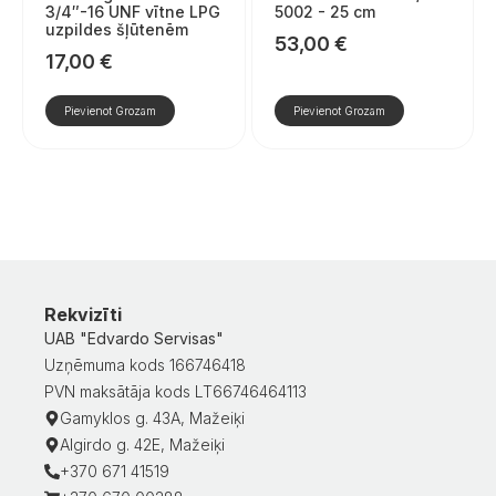
3/4″-16 UNF vītne LPG
5002 - 25 cm
uzpildes šļūtenēm
53,00
€
17,00
€
Pievienot Grozam
Pievienot Grozam
Rekvizīti
UAB "Edvardo Servisas"
Uzņēmuma kods 166746418
PVN maksātāja kods LT66746464113
Gamyklos g. 43A, Mažeiķi
Algirdo g. 42E, Mažeiķi
+370 671 41519