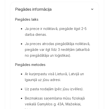
Piegādes informācija
Piegādes laiks
Ja prece ir noliktavā, piegāde ilgst 2-5
darba dienas.
Ja preces atrodas piegādātāja noliktavā,
piegāde var ilgt līdz 3 nedēļām (atkarībā
no piegādātāja un loģistikas).
Piegādes metodes
Ar kurjerpastu visā Lietuvā, Latvijā un
Igaunijā uz jūsu adresi.
Uz pasta nodaļām (pēc jūsu izvēles).
Bezmaksas saņemšana mūsu fiziskajā
veikalā Gamyklos g. 43A, Mažeikiai,