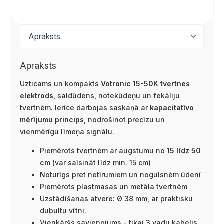
Apraksts
Uzticams un kompakts
Votronic 15-50K tvertnes
elektrods
, saldūdens, notekūdeņu un fekāliju
tvertnēm. Ierīce darbojas saskaņā ar
kapacitatīvo
mērījumu princips
, nodrošinot precīzu un
vienmērīgu līmeņa signālu.
Piemērots tvertnēm ar augstumu no
15 līdz 50
cm
(var saīsināt līdz min. 15 cm)
Noturīgs pret netīrumiem un nogulsnēm ūdenī
Piemērots plastmasas un metāla tvertnēm
Uzstādīšanas atvere: Ø 38 mm, ar praktisku
dubultu vītni.
Vienkāršs savienojums - tikai 3 vadu kabelis