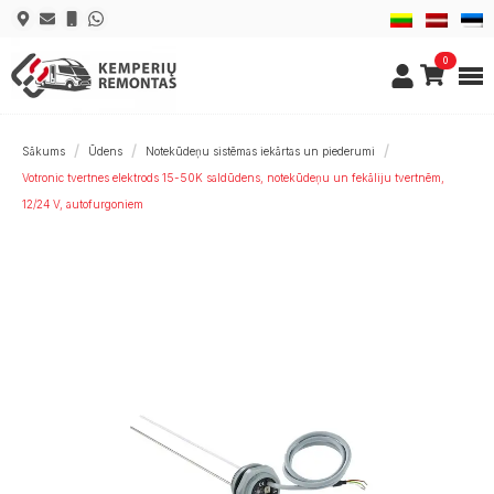
0
Sākums
Ūdens
Notekūdeņu sistēmas iekārtas un piederumi
Votronic tvertnes elektrods 15-50K saldūdens, notekūdeņu un fekāliju tvertnēm,
12/24 V, autofurgoniem