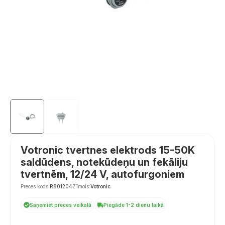
Votronic tvertnes elektrods 15-50K
saldūdens, notekūdeņu un fekāliju
tvertnēm, 12/24 V, autofurgoniem
Preces kods:
R801204
Zīmols:
Votronic
Saņemiet preces veikalā
Piegāde 1-2 dienu laikā