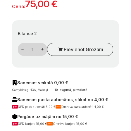
75,00
€
Cena:
Bilance 2
Votronic
Pievienot Grozam
bakelio
elektrodas
15–
50K,
skirtas
šviežio,
nuotekų
ir
Saņemiet veikalā 0,00 €
fekalinio
Gamyklos g. 43A, Mažeiķi
10. augustā, pirmdienā
.
vandens
bakams,
Saņemiet pasta automātos, sākot no 4,00 €
12/24
V,
DPD pasta automāti 5,00 €
Omniva pasta automāti 4,00 €
kemperiams
daudzums
Piegāde uz mājām no 15,00 €
DPD kurjers 15,00 €
Omniva kurjers 15,00 €