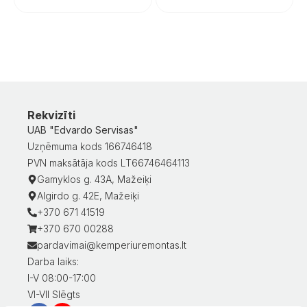
Rekvizīti
UAB "Edvardo Servisas"
Uzņēmuma kods 166746418
PVN maksātāja kods LT66746464113
Gamyklos g. 43A, Mažeiķi
Algirdo g. 42E, Mažeiķi
+370 671 41519
+370 670 00288
pardavimai@kemperiuremontas.lt
Darba laiks:
I-V 08:00-17:00
VI-VII Slēgts