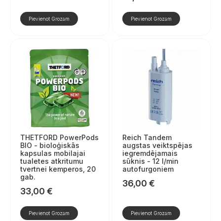
Pievienot Grozam
Pievienot Grozam
THETFORD PowerPods
Reich Tandem
BIO - bioloģiskās
augstas veiktspējas
kapsulas mobilajai
iegremdējamais
tualetes atkritumu
sūknis - 12 l/min
tvertnei kemperos, 20
autofurgoniem
gab.
36,00
€
33,00
€
Pievienot Grozam
Pievienot Grozam