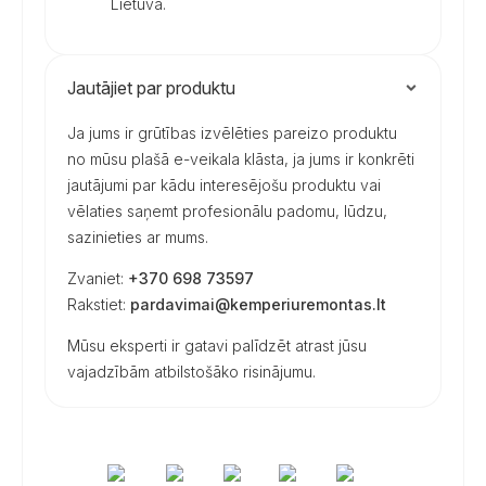
Lietuva.
Jautājiet par produktu
Ja jums ir grūtības izvēlēties pareizo produktu
no mūsu plašā e-veikala klāsta, ja jums ir konkrēti
jautājumi par kādu interesējošu produktu vai
vēlaties saņemt profesionālu padomu, lūdzu,
sazinieties ar mums.
Zvaniet:
+370 698 73597
Rakstiet:
pardavimai@kemperiuremontas.lt
Mūsu eksperti ir gatavi palīdzēt atrast jūsu
vajadzībām atbilstošāko risinājumu.