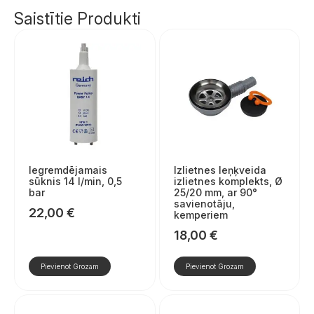
Saistītie Produkti
Iegremdējamais
Izlietnes leņķveida
sūknis 14 l/min, 0,5
izlietnes komplekts, Ø
bar
25/20 mm, ar 90°
savienotāju,
22,00
€
kemperiem
18,00
€
Pievienot Grozam
Pievienot Grozam