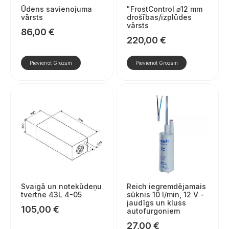
Ūdens savienojuma
"FrostControl ⌀12 mm
vārsts
drošības/izplūdes
vārsts
86,00
€
220,00
€
Pievienot Grozam
Pievienot Grozam
Svaigā un notekūdeņu
Reich iegremdējamais
tvertne 43L 4-05
sūknis 10 l/min, 12 V -
jaudīgs un kluss
105,00
€
autofurgoniem
27,00
€