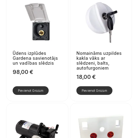
Ūdens izplūdes
Nomaināms uzpildes
Gardena savienotājs
kakla vāks ar
un vadības slēdzis
slēdzeni, balts,
autofurgoniem
98,00
€
18,00
€
Pievienot Grozam
Pievienot Grozam