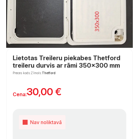
Lietotas Treileru piekabes Thetford
treileru durvis ar rāmi 350×300 mm
Preces kods:
Zīmols:
Thetford
30,00
€
Cena:
Nav noliktavā