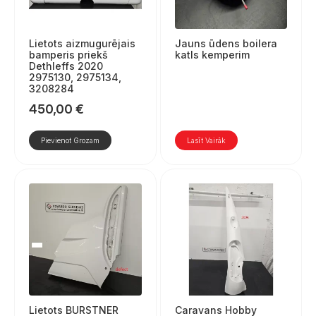
Lietots aizmugurējais
Jauns ūdens boilera
bamperis priekš
katls kemperim
Dethleffs 2020
2975130, 2975134,
3208284
450,00
€
Pievienot Grozam
Lasīt Vairāk
Lietots BURSTNER
Caravans Hobby