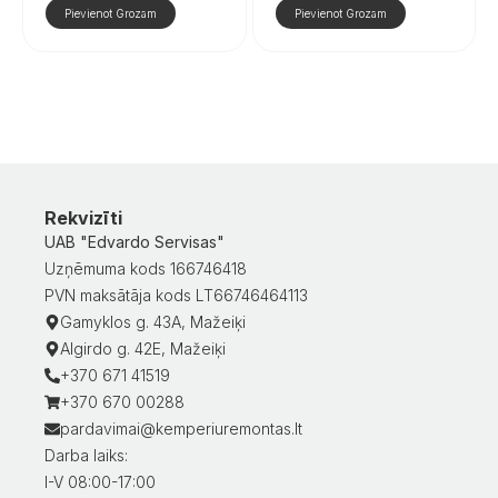
Pievienot Grozam
Pievienot Grozam
Rekvizīti
UAB "Edvardo Servisas"
Uzņēmuma kods 166746418
PVN maksātāja kods LT66746464113
Gamyklos g. 43A, Mažeiķi
Algirdo g. 42E, Mažeiķi
+370 671 41519
+370 670 00288
pardavimai@kemperiuremontas.lt
Darba laiks:
I-V 08:00-17:00