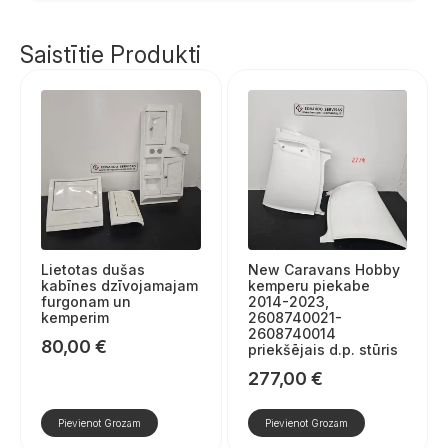
Saistītie Produkti
Lietotas dušas
New Caravans Hobby
kabīnes dzīvojamajam
kemperu piekabe
furgonam un
2014-2023,
kemperim
2608740021-
2608740014
80,00
€
priekšējais d.p. stūris
277,00
€
Pievienot Grozam
Pievienot Grozam