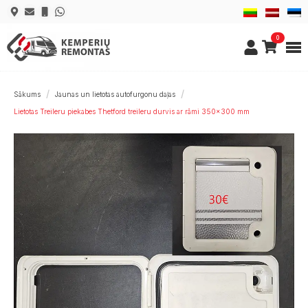
0
Sākums
Jaunas un lietotas autofurgonu daļas
Lietotas Treileru piekabes Thetford treileru durvis ar rāmi 350×300 mm