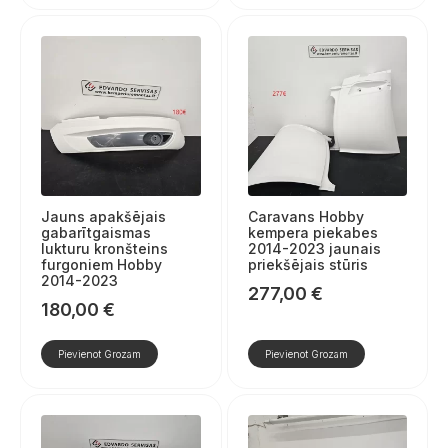
Jauns apakšējais
Caravans Hobby
gabarītgaismas
kempera piekabes
lukturu kronšteins
2014-2023 jaunais
furgoniem Hobby
priekšējais stūris
2014-2023
277,00
€
180,00
€
Pievienot Grozam
Pievienot Grozam