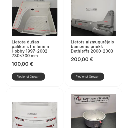
Lietota dušas
Lietots aizmugurējais
paliktnis treileriem
bamperis priekš
Hobby 1997-2002
Dethleffs 2000-2003
730×700 mm
200,00
€
100,00
€
Pievienot Grozam
Pievienot Grozam