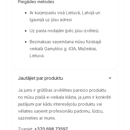
Piegādes metodes
Ar kurjerpastu visā Lietuvā, Latvijā un
Igaunijā uz jūsu adresi.
Uz pasta nodaļām (pēc jūsu izvēles).
Bezmaksas saņemšana mūsu fiziskajā
veikalā Gamyklos g. 43A, Mažeikiai,
Lietuva.
Jautājiet par produktu
Ja jums ir grūtības izvēlēties pareizo produktu
no mūsu plašā e-veikala klāsta, ja jums ir konkrēti
jautājumi par kādu interesējošu produktu vai
vēlaties saņemt profesionālu padomu, lūdzu,
sazinieties ar mums.
Zvaniet:
+370 698 73597