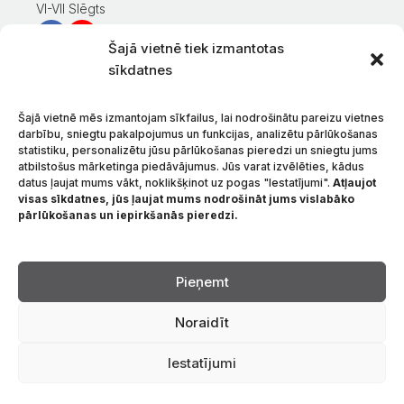
VI-VII Slēgts
Šajā vietnē tiek izmantotas
Informācija klientiem
sīkdatnes
Mans konts
Preču apmaksa
Šajā vietnē mēs izmantojam sīkfailus, lai nodrošinātu pareizu vietnes
Preču piegāde
darbību, sniegtu pakalpojumus un funkcijas, analizētu pārlūkošanas
statistiku, personalizētu jūsu pārlūkošanas pieredzi un sniegtu jums
Preču atgriešana
atbilstošus mārketinga piedāvājumus. Jūs varat izvēlēties, kādus
Nosacījumi un noteikumi
datus ļaujat mums vākt, noklikšķinot uz pogas "Iestatījumi".
Atļaujot
Konfidencialitātes politika
visas sīkdatnes, jūs ļaujat mums nodrošināt jums vislabāko
pārlūkošanas un iepirkšanās pieredzi.
Par mums
Sazinieties ar
Valoda
Pieņemt
Noraidīt
Iestatījumi