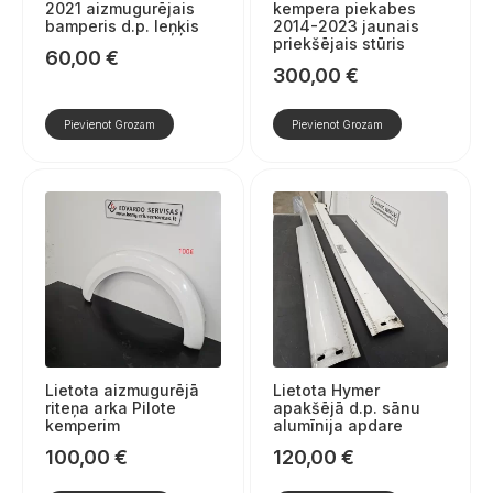
2021 aizmugurējais
kempera piekabes
bamperis d.p. leņķis
2014-2023 jaunais
priekšējais stūris
60,00
€
300,00
€
Pievienot Grozam
Pievienot Grozam
Lietota aizmugurējā
Lietota Hymer
riteņa arka Pilote
apakšējā d.p. sānu
kemperim
alumīnija apdare
100,00
€
120,00
€