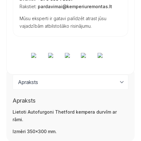
Rakstiet:
pardavimai@kemperiuremontas.lt
Mūsu eksperti ir gatavi palīdzēt atrast jūsu
vajadzībām atbilstošāko risinājumu.
Apraksts
Lietoti Autofurgoni Thetford kempera durvīm ar
rāmi.
Izmēri 350×300 mm.