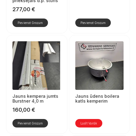
priekšējais d.p. stūris
277,00
€
Pievienot Grozam
Pievienot Grozam
Jauns kempera jumts
Jauns ūdens boilera
Burstner 4,0 m
katls kemperim
160,00
€
Pievienot Grozam
Lasīt Vairāk