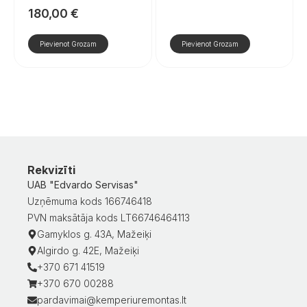
180,00
€
Pievienot Grozam
Pievienot Grozam
Rekvizīti
UAB "Edvardo Servisas"
Uzņēmuma kods 166746418
PVN maksātāja kods LT66746464113
Gamyklos g. 43A, Mažeiķi
Algirdo g. 42E, Mažeiķi
+370 671 41519
+370 670 00288
pardavimai@kemperiuremontas.lt