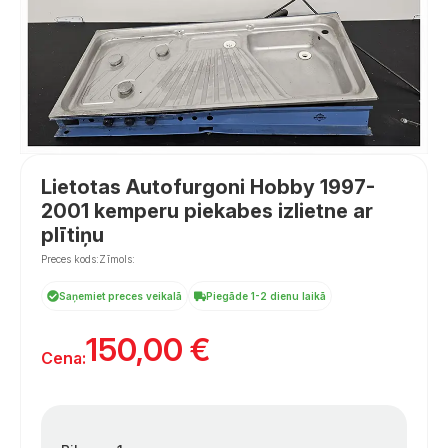
Lietotas Autofurgoni Hobby 1997-
2001 kemperu piekabes izlietne ar
plītiņu
Preces kods:
Zīmols:
Saņemiet preces veikalā
Piegāde 1-2 dienu laikā
150,00
€
Cena: