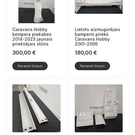
Caravans Hobby
Lietots aizmugurējais
kempera piekabes
bamperis priekš
2014-2023 jaunais
Caravans Hobby
priekšējais stūris
2001-2006
300,00
€
180,00
€
Pievienot Grozam
Pievienot Grozam