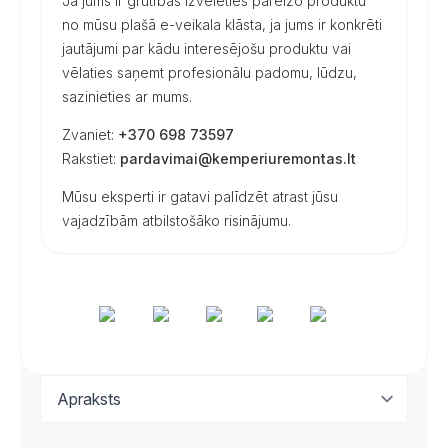
Ja jums ir grūtības izvēlēties pareizo produktu
no mūsu plašā e-veikala klāsta, ja jums ir konkrēti
jautājumi par kādu interesējošu produktu vai
vēlaties saņemt profesionālu padomu, lūdzu,
sazinieties ar mums.
Zvaniet:
+370 698 73597
Rakstiet:
pardavimai@kemperiuremontas.lt
Mūsu eksperti ir gatavi palīdzēt atrast jūsu
vajadzībām atbilstošāko risinājumu.