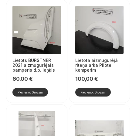
Lietots BURSTNER
Lietota aizmugurējā
2021 aizmugurējais
riteņa arka Pilote
bamperis d.p. leņķis
kemperim
60,00
€
100,00
€
Pievienot Grozam
Pievienot Grozam