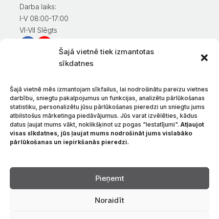
Darba laiks:
I-V 08:00-17:00
VI-VII Slēgts
Šajā vietnē tiek izmantotas
Informācija klientiem
sīkdatnes
Mans konts
Preču apmaksa
Šajā vietnē mēs izmantojam sīkfailus, lai nodrošinātu pareizu vietnes
Preču piegāde
darbību, sniegtu pakalpojumus un funkcijas, analizētu pārlūkošanas
statistiku, personalizētu jūsu pārlūkošanas pieredzi un sniegtu jums
Preču atgriešana
atbilstošus mārketinga piedāvājumus. Jūs varat izvēlēties, kādus
Nosacījumi un noteikumi
datus ļaujat mums vākt, noklikšķinot uz pogas "Iestatījumi".
Atļaujot
Konfidencialitātes politika
visas sīkdatnes, jūs ļaujat mums nodrošināt jums vislabāko
pārlūkošanas un iepirkšanās pieredzi.
Par mums
Sazinieties ar
Valoda
Pieņemt
Noraidīt