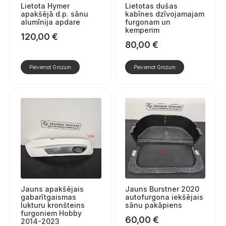
Lietota Hymer
Lietotas dušas
apakšējā d.p. sānu
kabīnes dzīvojamajam
alumīnija apdare
furgonam un
kemperim
120,00
€
80,00
€
Pievienot Grozam
Pievienot Grozam
Jauns apakšējais
Jauns Burstner 2020
gabarītgaismas
autofurgona iekšējais
lukturu kronšteins
sānu pakāpiens
furgoniem Hobby
60,00
€
2014-2023