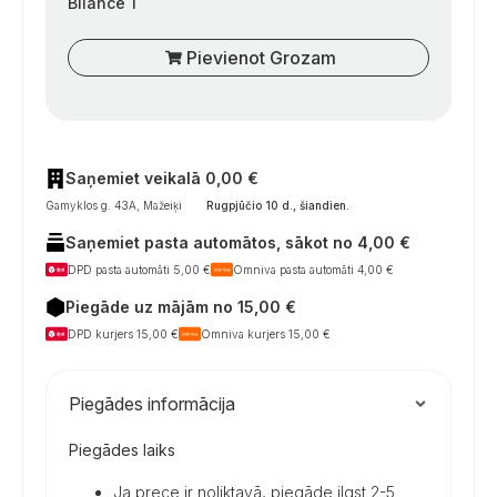
Bilance 1
Pievienot Grozam
Saņemiet veikalā 0,00 €
Gamyklos g. 43A, Mažeiķi
Rugpjūčio 10 d., šiandien
.
Saņemiet pasta automātos, sākot no 4,00 €
DPD pasta automāti 5,00 €
Omniva pasta automāti 4,00 €
Piegāde uz mājām no 15,00 €
DPD kurjers 15,00 €
Omniva kurjers 15,00 €
Piegādes informācija
Piegādes laiks
Ja prece ir noliktavā, piegāde ilgst 2-5