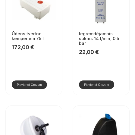
Ūdens tvertne
Iegremdējamais
kemperiem 75 l
sūknis 14 l/min, 0,5
bar
172,00
€
22,00
€
Pievienot Grozam
Pievienot Grozam