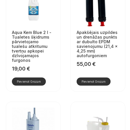
Aqua Kem Blue 2 l -
Apakšējais uzpildes
Tualetes šķidrums
un drenāžas punkts
pārvietojamo
ar dubulto EPDM
tualešu atkritumu
savienojumu (21,4 ×
tvertņu apkopei
4,25 mm)
dzīvojamajos
autofurgoniem
furgonos
55,00
€
19,00
€
Pievienot Grozam
Pievienot Grozam