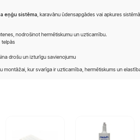
a eņģu sistēma
, karavānu ūdensapgādes vai apkures sistēm
šļūtenes, nodrošinot hermētiskumu un uzticamību.
 telpās
na drošu un izturīgu savienojumu
du montāžai, kur svarīga ir uzticamība, hermētiskums un elastīb