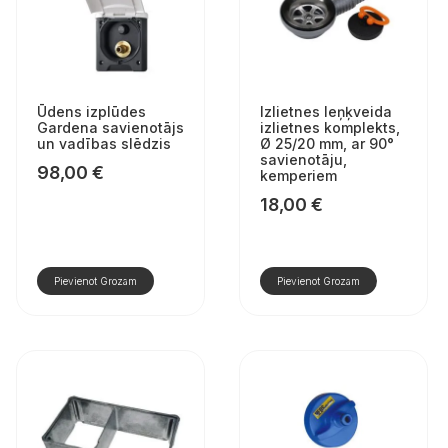
Ūdens izplūdes
Izlietnes leņķveida
Gardena savienotājs
izlietnes komplekts,
un vadības slēdzis
Ø 25/20 mm, ar 90°
savienotāju,
98,00
€
kemperiem
18,00
€
Pievienot Grozam
Pievienot Grozam