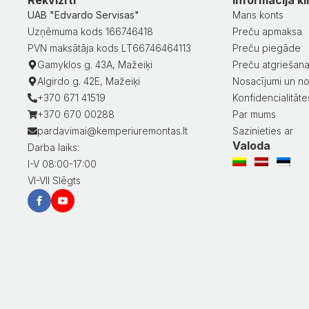
UAB "Edvardo Servisas"
Mans konts
Uzņēmuma kods 166746418
Preču apmaksa
PVN maksātāja kods LT66746464113
Preču piegāde
Gamyklos g. 43A, Mažeiķi
Preču atgriešan
Algirdo g. 42E, Mažeiķi
Nosacījumi un no
+370 671 41519
Konfidencialitātes
+370 670 00288
Par mums
pardavimai@kemperiuremontas.lt
Sazinieties ar
Valoda
Darba laiks:
I-V 08:00-17:00
VI-VII Slēgts