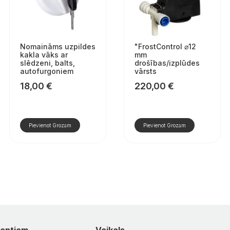
Nomaināms uzpildes
"FrostControl ⌀12
kakla vāks ar
mm
slēdzeni, balts,
drošības/izplūdes
autofurgoniem
vārsts
18,00
€
220,00
€
Pievienot Grozam
Pievienot Grozam
ientiem
Veikals