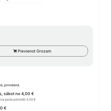
Pievienot Grozam
tā, pirmdienā
.
, sākot no 4,00 €
va pasta automāti 4,00 €
00 €