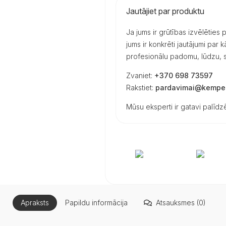
Jautājiet par produktu
Ja jums ir grūtības izvēlēties
jums ir konkrēti jautājumi par
profesionālu padomu, lūdzu, s
Zvaniet:
+370 698 73597
Rakstiet:
pardavimai@kemper
Mūsu eksperti ir gatavi palīdzē
Apraksts
Papildu informācija
Atsauksmes (0)