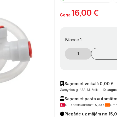
16,00
€
Cena:
Bilance 1
Truma
kampinė
jungtis
Ø10
mm,
lanksti
sistema
(3415001),
skirta
Saņemiet veikalā 0,00 €
kemperiams
Gamyklos g. 43A, Mažeiķi
10. augus
daudzums
Saņemiet pasta automātos
DPD pasta automāti 5,00 €
Omni
Piegāde uz mājām no 15,