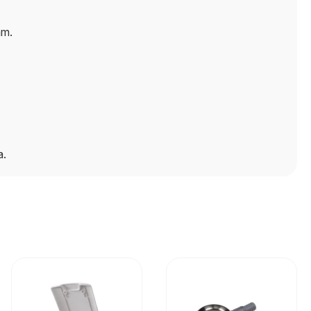
ām.
a.