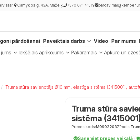
rvisas"
Gamyklos g. 43A, Mažeiķi
+370 671 41519
pardavimai@kemperiur
goni pārdošanai
Paveiktais darbs
Video
Par mums
ojums
Iekšējais aprīkojums
Pakaramais
Apkure un dzes
Truma stūra savienotājs Ø10 mm, elastīga sistēma (3415001), auto
Truma stūra savie
sistēma (3415001
Preces kods:
M9992203
Zīmols:
Tru
Saņemiet preces veikalā