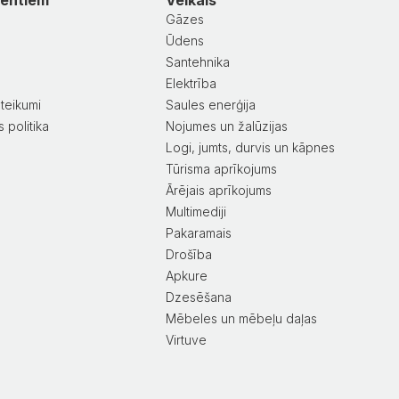
Gāzes
Ūdens
Santehnika
a
Elektrība
teikumi
Saules enerģija
 politika
Nojumes un žalūzijas
Logi, jumts, durvis un kāpnes
Tūrisma aprīkojums
Ārējais aprīkojums
Multimediji
Pakaramais
Drošība
Apkure
Dzesēšana
Mēbeles un mēbeļu daļas
Virtuve