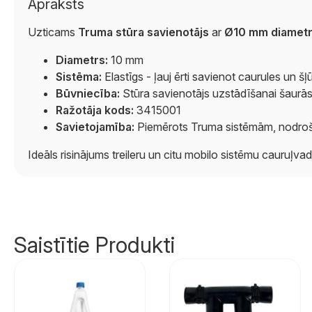
Apraksts
Uzticams
Truma stūra savienotājs
ar
Ø10 mm diametr
Diametrs:
10 mm
Sistēma:
Elastīgs - ļauj ērti savienot caurules un 
Būvniecība:
Stūra savienotājs uzstādīšanai šaurās
Ražotāja kods:
3415001
Savietojamība:
Piemērots Truma sistēmām, nodroši
Ideāls risinājums treileru un citu mobilo sistēmu cauruļva
Saistītie Produkti