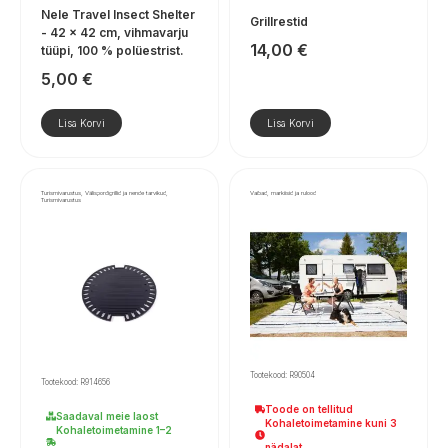
Nele Travel Insect Shelter
Grillrestid
- 42 × 42 cm, vihmavarju
14,00
€
tüüpi, 100 % polüestrist.
5,00
€
Lisa Korvi
Lisa Korvi
Turismivarustus, Välispordigrillid ja nende tarvikud,
Vaibad, markiisid ja rulood
Turismivarustus
Tootekood: R90504
Tootekood: R914656
Toode on tellitud
Saadaval meie laost
Kohaletoimetamine kuni 3
Kohaletoimetamine 1–2
nädalat.