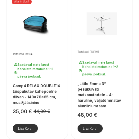
Allahindlus!
Tootekood: R921008
Tootekood: R92043
Saadaval meie laost
Saadaval meie laost
Kohaletoimetamine 1–2
Kohaletoimetamine 1–2
päeva jooksul.
päeva jooksul.
„Little Emma 3“
Camp4 RELAX DOUBLE14
pesukuivati
täispuhutav kahepoolne
matkaautodele – 4-
diivan - 148×78×65 cm,
haruline, väljatõmmatav
must/jääsinine
alumiiniumraam
35,00
€
44,00
€
Algne
Praegune
48,00
€
hind
hind
oli:
on:
Lisa Korvi
Lisa Korvi
44,00 €.
35,00 €.