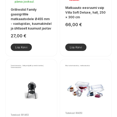
päeva jooksul.
Matkaauto eesruumi vaip
Grillrestid Family
Villa Soft Deluxe, hall, 250
gaasigrillile
× 300 cm
matkaautodele Ø455 mm
- vastupidav, kuumakindel
66,00
€
ja ühtlaselt kuumust jaotav
27,00
€
Lisa Korvi
Lisa Korvi
Turismivarustus, Välispordigrillid ja nende tarvikud,
Muu turismivarustus, matkavarustus
Turismivarustus
Tootekood: R94050
Tootekood: R914653