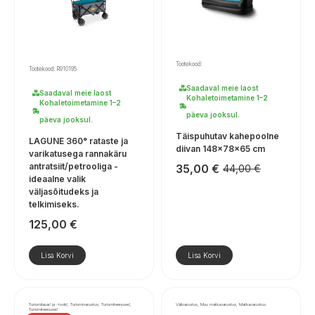
Tootekood:
Tootekood: R910195
Saadaval meie laost
Saadaval meie laost
Kohaletoimetamine 1–2
Kohaletoimetamine 1–2
päeva jooksul.
päeva jooksul.
Täispuhutav kahepoolne
LAGUNE 360° rataste ja
diivan 148x78x65 cm
varikatusega rannakäru
antratsiit/petrooliga -
35,00
€
44,00
€
Algne
Praegune
ideaalne valik
hind
hind
väljasõitudeks ja
oli:
on:
telkimiseks.
44,00 €.
35,00 €.
125,00
€
Lisa Korvi
Lisa Korvi
Turismilauad ja -toolid, Turismivarustus, Turismiteenused,
Välivarustus, Muu matkavarustus, Matkavarustus
Turismiteenused