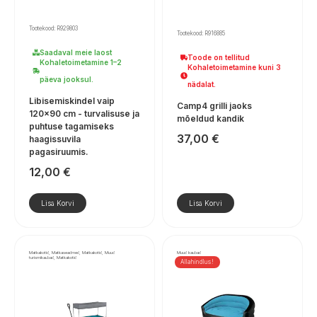
Tootekood: R929803
Tootekood: R916885
Saadaval meie laost
Toode on tellitud
Kohaletoimetamine 1–2
Kohaletoimetamine kuni 3
päeva jooksul.
nädalat.
Libisemiskindel vaip
Camp4 grilli jaoks
120×90 cm - turvalisuse ja
mõeldud kandik
puhtuse tagamiseks
37,00
€
haagissuvila
pagasiruumis.
12,00
€
Lisa Korvi
Lisa Korvi
Matkakotid, Matkaseadmed, Matkakotid, Muud
Muud kaubad
turismikaubad, Matkakotid
Allahindlus!