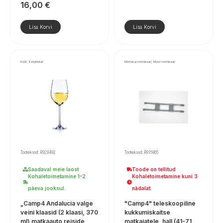
16,00
€
Lisa Korvi
Lisa Korvi
Köök, Köögiriistad
Mööbel ja mööbliosad, Muud mööbliosad
Tootekood: R929492
Tootekood: R915965
Saadaval meie laost
Toode on tellitud
Kohaletoimetamine 1–2
Kohaletoimetamine kuni 3
päeva jooksul.
nädalat.
„Camp4 Andalucia valge
"Camp4" teleskoopiline
veini klaasid (2 klaasi, 370
kukkumiskaitse
ml) matkaauto reiside
matkajatele, hall (41-71