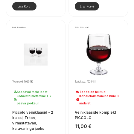
Lisa Korvi
Lisa Korvi
Köök, Köögiriistad
Köök, Köögiriistad
Tootekood: R929482
Tootekood: R929481
Saadaval meie laost
Toode on tellitud
Kohaletoimetamine 1–2
Kohaletoimetamine kuni 3
päeva jooksul.
nädalat.
Piccolo veiniklaasid - 2
Veiniklaaside komplekt
klaasi, Tritan,
PICCOLO
virnastatavad,
11,00
€
karavaningu jaoks