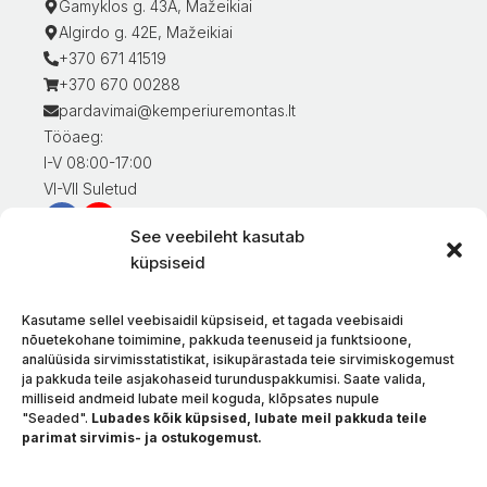
Gamyklos g. 43A, Mažeikiai
Algirdo g. 42E, Mažeikiai
+370 671 41519
+370 670 00288
pardavimai@kemperiuremontas.lt
Tööaeg:
I-V 08:00-17:00
VI-VII Suletud
See veebileht kasutab
Teave klientidele
küpsiseid
Minu konto
Kaupade eest tasumine
Kasutame sellel veebisaidil küpsiseid, et tagada veebisaidi
Kaupade tarnimine
nõuetekohane toimimine, pakkuda teenuseid ja funktsioone,
analüüsida sirvimisstatistikat, isikupärastada teie sirvimiskogemust
Kaupade tagastamine
ja pakkuda teile asjakohaseid turunduspakkumisi. Saate valida,
Tingimused ja eeskirjad
milliseid andmeid lubate meil koguda, klõpsates nupule
Privaatsuspoliitika
"Seaded".
Lubades kõik küpsised, lubate meil pakkuda teile
parimat sirvimis- ja ostukogemust.
Meie kohta
Kontakt