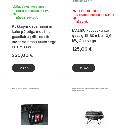
Tootekood: R914574
Saadaval meie laost
Kohaletoimetamine 1–2
Toode on tellitud
Kohaletoimetamine kuni 3
päeva jooksul.
nädalat.
Kokkupandava raami ja
MALIBU kaasaskantav
kahe põletiga mobiilne
gaasigrill, 30 mbar, 3,6
gaasikäru grill - sobib
kW, 2 salvega
ideaalselt matkaautodega
reisimiseks
125,00
€
230,00
€
Lisa Korvi
Lisa Korvi
Muu turismivarustus, matkavarustus
Turismivarustus, Välispordigrillid ja nende tarvikud,
Turismivarustus