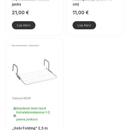
jaoks
cm)
21,00
€
11,00
€
Lisa Korvi
Lisa Korvi
Muu turismivarustus, matkavarustus
Tootekood: R92500
Saadaval meie laost
Kohaletoimetamine 1–2
päeva jooksul.
„Gobi Folding“ 2,5 m