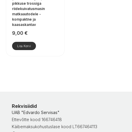
pikkuse trossiga
riidekuivatusmasin
matkaautodele -
kompaktne ja
kaasaskantav
9,00
€
Lisa Korvi
Rekvisiidid
UAB "Edvardo Servisas"
Ettevõtte kood 166746418
Käibemaksukohustuslase kood LT667464113