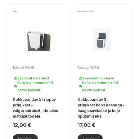
Köök
Muud kaubad, Köök
Tootekood: R921081
Tootekood: R921082
Saadaval meie laost
Saadaval meie laost
Kohaletoimetamine 1–2
Kohaletoimetamine 1–2
päeva jooksul.
päeva jooksul.
Kokkupandav 5 l rippuv
Kokkupandav 8 l
prügikast -
prügikast koos kaanega -
valge/antratsiit, ideaalne
haagissuvilasse ja koju
matkaautodele.
riputamiseks
12,00
€
17,00
€
Lisa Korvi
Lisa Korvi