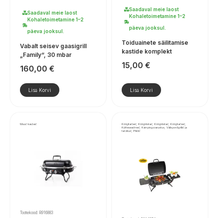
Saadaval meie laost
Saadaval meie laost
Kohaletoimetamine 1–2
Kohaletoimetamine 1–2
päeva jooksul.
päeva jooksul.
Toiduainete säilitamise
Vabalt seisev gaasigrill
kastide komplekt
„Family“, 30 mbar
15,00
€
160,00
€
Lisa Korvi
Lisa Korvi
Muud kaubad
Köögitarbed, Köögiriistad, Köögiriistad, Köögitarbed,
Kütteseadmed, Kämpinguvarustus, Välispordigrillid ja
tarvikud, Pliidid
Tootekood: R916883