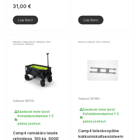
31,00
€
Lisa Korvi
Lisa Korvi
Matkakotid, Matkaseadmed, Matkakotid, Muud
Mööbel ja mööbliosad, Muud mööbliosad
turismikaubad, Matkakotid
Tootekood: R915964
Tootekood: R910193
Saadaval meie laost
Saadaval meie laost
Kohaletoimetamine 1–2
Kohaletoimetamine 1–2
päeva jooksul.
päeva jooksul.
Camp4 teleskoopiline
Camp4 rannakäru laiade
kukkumiskaitsesüsteem
rehvidega, 100 kg, 600D