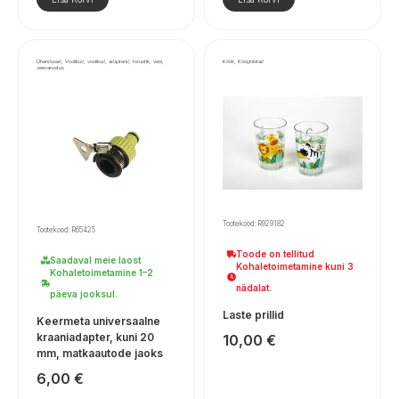
Ühendused, Voolikud, voolikud, adapterid, torustik, vesi,
Köök, Köögiriistad
veevarustus
Tootekood: R929182
Tootekood: R65425
Toode on tellitud
Saadaval meie laost
Kohaletoimetamine kuni 3
Kohaletoimetamine 1–2
nädalat.
päeva jooksul.
Laste prillid
Keermeta universaalne
kraaniadapter, kuni 20
10,00
€
mm, matkaautode jaoks
6,00
€