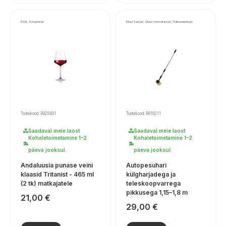
Köök, Köögiriistad
Muud kaubad, Muud turismikaubad, Päikeseenergia
Tootekood: R929491
Tootekood: R919211
Saadaval meie laost
Saadaval meie laost
Kohaletoimetamine 1–2
Kohaletoimetamine 1–2
päeva jooksul.
päeva jooksul.
Andaluusia punase veini
Autopesuhari
klaasid Tritanist - 465 ml
külgharjadega ja
(2 tk) matkajatele
teleskoopvarrega
pikkusega 1,15–1,8 m
21,00
€
29,00
€