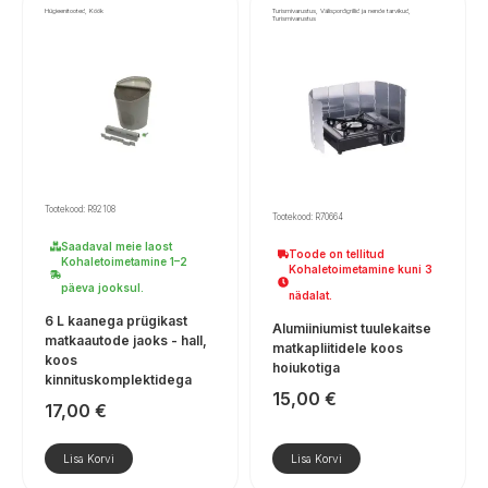
Hügieenitooted, Köök
Turismivarustus, Välispordigrillid ja nende tarvikud,
Turismivarustus
Tootekood: R92108
Tootekood: R70664
Saadaval meie laost
Toode on tellitud
Kohaletoimetamine 1–2
Kohaletoimetamine kuni 3
päeva jooksul.
nädalat.
6 L kaanega prügikast
Alumiiniumist tuulekaitse
matkaautode jaoks - hall,
matkapliitidele koos
koos
hoiukotiga
kinnituskomplektidega
15,00
€
17,00
€
Lisa Korvi
Lisa Korvi