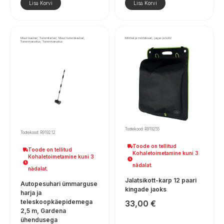
Lisa Korvi
Lisa Korvi
Muud kaubad, Turismitarbed, Muud turismikaubad,
Mööbel ja mööbliosad, pagas ja kotid
Turismivarustus, Turismivarustus
Tootekood: R919255
Tootekood: R919212
Toode on tellitud
Toode on tellitud
Kohaletoimetamine kuni 3
Kohaletoimetamine kuni 3
nädalat.
nädalat.
Jalatsikott-karp 12 paari
Autopesuhari ümmarguse
kingade jaoks
harja ja
teleskoopkäepidemega
33,00
€
2,5 m, Gardena
ühendusega