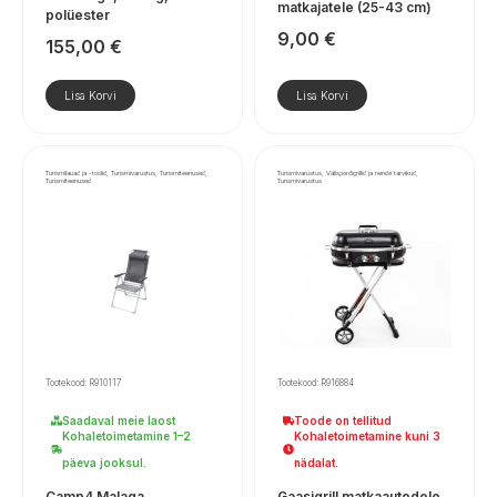
matkajatele (25-43 cm)
polüester
9,00
€
155,00
€
Lisa Korvi
Lisa Korvi
Turismilauad ja -toolid, Turismivarustus, Turismiteenused,
Turismivarustus, Välispordigrillid ja nende tarvikud,
Turismiteenused
Turismivarustus
Tootekood: R910117
Tootekood: R916884
Saadaval meie laost
Toode on tellitud
Kohaletoimetamine 1–2
Kohaletoimetamine kuni 3
päeva jooksul.
nädalat.
Camp4 Malaga
Gaasigrill matkaautodele