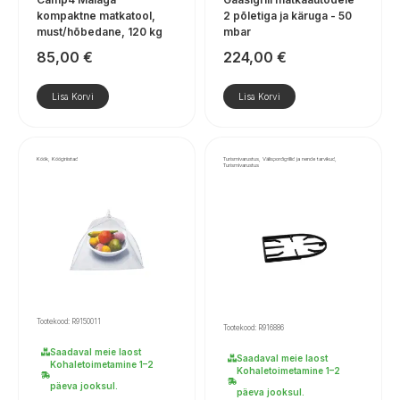
kompaktne matkatool,
2 põletiga ja käruga - 50
must/hõbedane, 120 kg
mbar
85,00
€
224,00
€
Lisa Korvi
Lisa Korvi
Köök, Köögiriistad
Turismivarustus, Välispordigrillid ja nende tarvikud,
Turismivarustus
Tootekood: R9150011
Tootekood: R916886
Saadaval meie laost
Saadaval meie laost
Kohaletoimetamine 1–2
Kohaletoimetamine 1–2
päeva jooksul.
päeva jooksul.