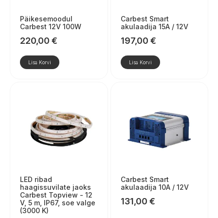
Päikesemoodul
Carbest Smart
Carbest 12V 100W
akulaadija 15A / 12V
220,00
€
197,00
€
Lisa Korvi
Lisa Korvi
LED ribad
Carbest Smart
haagissuvilate jaoks
akulaadija 10A / 12V
Carbest Topview - 12
131,00
€
V, 5 m, IP67, soe valge
(3000 K)