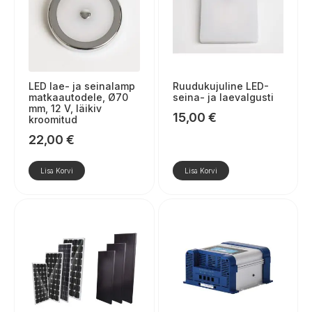
LED lae- ja seinalamp
Ruudukujuline LED-
matkaautodele, Ø70
seina- ja laevalgusti
mm, 12 V, läikiv
15,00
€
kroomitud
22,00
€
Lisa Korvi
Lisa Korvi