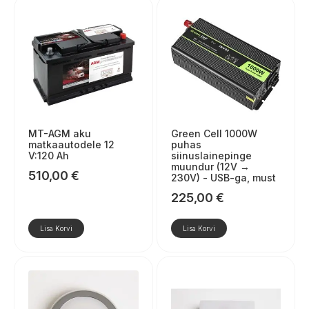
MT-AGM aku
Green Cell 1000W
matkaautodele 12
puhas
V:120 Ah
siinuslainepinge
muundur (12V →
510,00
€
230V) - USB-ga, must
225,00
€
Lisa Korvi
Lisa Korvi