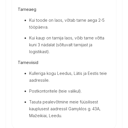
Tarneaeg
Kui toode on laos, võtab tarne aega 2-5
tööpäeva.
Kui kaup on tarnija laos, võib tarne võtta
kuni 3 nädalat (sõltuvalt tarnijast ja
logistikast).
Tarneviisid
Kulleriga kogu Leedus, Lätis ja Eestis teie
aadressile.
Postkontoritele (teie valikul).
Tasuta pealevõtmine meie füüsilisest
kauplusest aadressil Gamyklos g. 43A,
Mažeikiai, Leedu.