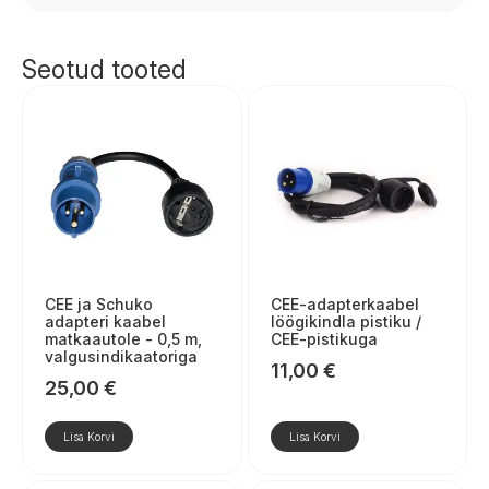
Seotud tooted
CEE ja Schuko
CEE-adapterkaabel
adapteri kaabel
löögikindla pistiku /
matkaautole - 0,5 m,
CEE-pistikuga
valgusindikaatoriga
11,00
€
25,00
€
Lisa Korvi
Lisa Korvi