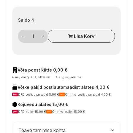
Saldo 4
Carbest
Lisa Korvi
LED
sieninis
ir
lubinis
apvalus
šviestuvas
(50
mm)
Võta poest kätte 0,00 €
kogus
Gamyklos g. 43A, Mažeikiai
7. august, homme
.
Võtke pakid postiautomaadist alates 4,00 €
DPD postiautomaadid 5,00 €
Omniva postiautomaadid 4,00 €
Kojuvedu alates 15,00 €
DPD kuller 15,00 €
Omniva kuller 15,00 €
Teave tarnimise kohta