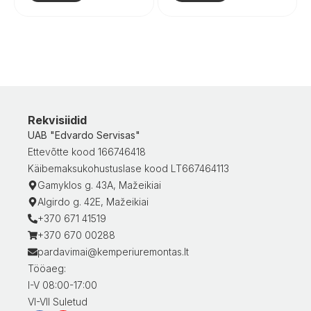
Rekvisiidid
UAB "Edvardo Servisas"
Ettevõtte kood 166746418
Käibemaksukohustuslase kood LT667464113
Gamyklos g. 43A, Mažeikiai
Algirdo g. 42E, Mažeikiai
+370 671 41519
+370 670 00288
pardavimai@kemperiuremontas.lt
Tööaeg:
I-V 08:00-17:00
VI-VII Suletud