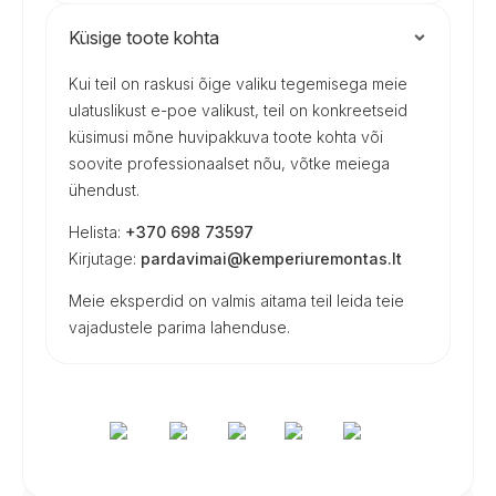
Küsige toote kohta
Kui teil on raskusi õige valiku tegemisega meie
ulatuslikust e-poe valikust, teil on konkreetseid
küsimusi mõne huvipakkuva toote kohta või
soovite professionaalset nõu, võtke meiega
ühendust.
Helista:
+370 698 73597
Kirjutage:
pardavimai@kemperiuremontas.lt
Meie eksperdid on valmis aitama teil leida teie
vajadustele parima lahenduse.