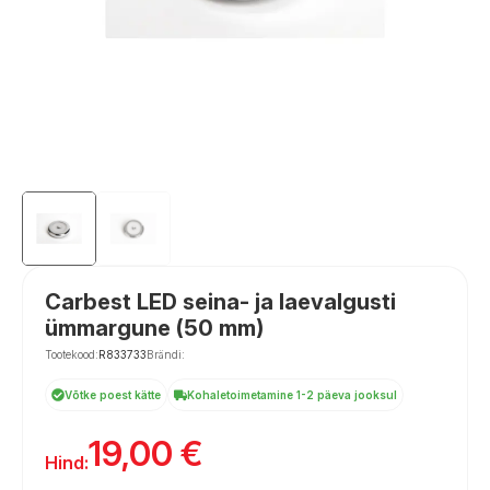
Carbest LED seina- ja laevalgusti
ümmargune (50 mm)
Tootekood:
R833733
Brändi:
Võtke poest kätte
Kohaletoimetamine 1-2 päeva jooksul
19,00
€
Hind: