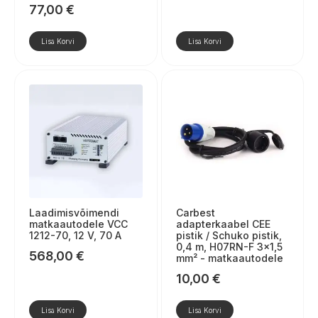
77,00
€
Lisa Korvi
Lisa Korvi
Laadimisvõimendi
Carbest
matkaautodele VCC
adapterkaabel CEE
1212-70, 12 V, 70 A
pistik / Schuko pistik,
0,4 m, H07RN-F 3×1,5
568,00
€
mm² - matkaautodele
10,00
€
Lisa Korvi
Lisa Korvi