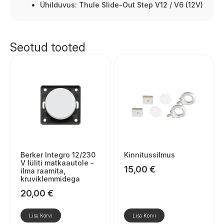
Ühilduvus: Thule Slide-Out Step V12 / V6 (12V)
Seotud tooted
Berker Integro 12/230
Kinnitussilmus
V lüliti matkaautole -
15,00
€
ilma raamita,
kruviklemmidega
20,00
€
Lisa Korvi
Lisa Korvi