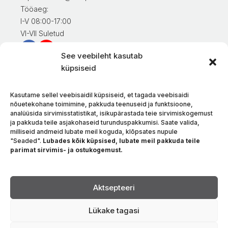
Tööaeg:
I-V 08:00-17:00
VI-VII Suletud
See veebileht kasutab
Teave klientidele
küpsiseid
Minu konto
Kaupade eest tasumine
Kasutame sellel veebisaidil küpsiseid, et tagada veebisaidi
Kaupade tarnimine
nõuetekohane toimimine, pakkuda teenuseid ja funktsioone,
analüüsida sirvimisstatistikat, isikupärastada teie sirvimiskogemust
Kaupade tagastamine
ja pakkuda teile asjakohaseid turunduspakkumisi. Saate valida,
Tingimused ja eeskirjad
milliseid andmeid lubate meil koguda, klõpsates nupule
Privaatsuspoliitika
"Seaded".
Lubades kõik küpsised, lubate meil pakkuda teile
parimat sirvimis- ja ostukogemust.
Meie kohta
Kontakt
Keel
Aktsepteeri
Lükake tagasi