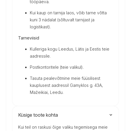
tööpäeva.
Kui kaup on tarnija laos, võib tarne võtta
kuni 3 nädalat (sõltuvalt tarnijast ja
logistikast).
Tarneviisid
Kulleriga kogu Leedus, Lätis ja Eestis teie
aadressile.
Postkontoritele (teie valikul).
Tasuta pealevõtmine meie füüsilisest
kauplusest aadressil Gamyklos g. 43A,
Mažeikiai, Leedu.
Küsige toote kohta
Kui teil on raskusi õige valiku tegemisega meie