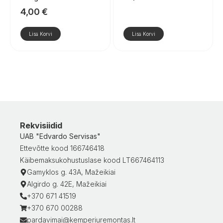
4,00
€
Lisa Korvi
Lisa Korvi
Rekvisiidid
UAB "Edvardo Servisas"
Ettevõtte kood 166746418
Käibemaksukohustuslase kood LT667464113
Gamyklos g. 43A, Mažeikiai
Algirdo g. 42E, Mažeikiai
+370 671 41519
+370 670 00288
pardavimai@kemperiuremontas.lt