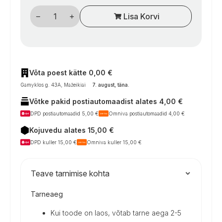
Krumpliaračių
Lisa Korvi
ir
ašies
komplektas
„Thule
Slide-
Out
Step
V12/V6
Võta poest kätte 0,00 €
12V“
Gamyklos g. 43A, Mažeikiai
7. august, täna
.
kogus
Võtke pakid postiautomaadist alates 4,00 €
DPD postiautomaadid 5,00 €
Omniva postiautomaadid 4,00 €
Kojuvedu alates 15,00 €
DPD kuller 15,00 €
Omniva kuller 15,00 €
Teave tarnimise kohta
Tarneaeg
Kui toode on laos, võtab tarne aega 2-5