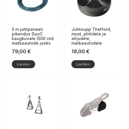
5 m juhtpaneeli
Juhtnupp Thetford,
pikendus DuoC
must, pliitidele ja
kaugkuvale (500 cm)
ahjudele,
matkaautode jaoks
matkaautodele
79,00
€
18,00
€
Lisa Korvi
Lisa Korvi