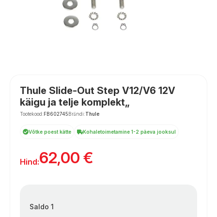
Thule Slide-Out Step V12/V6 12V
käigu ja telje komplekt„
Tootekood:
FB602745
Brändi:
Thule
Võtke poest kätte
Kohaletoimetamine 1-2 päeva jooksul
62,00
€
Hind:
Saldo 1