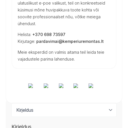
ulatuslikust e-poe valikust, teil on konkreetseid
küsimusi mõne huvipakkuva toote kohta või
soovite professionaalset nõu, võtke meiega
ühendust.
Helista:
+370 698 73597
Kirjutage:
pardavimai@kemperiuremontas.lt
Meie eksperdid on valmis aitama teil leida teie
vajadustele parima lahenduse.
Kirjeldus