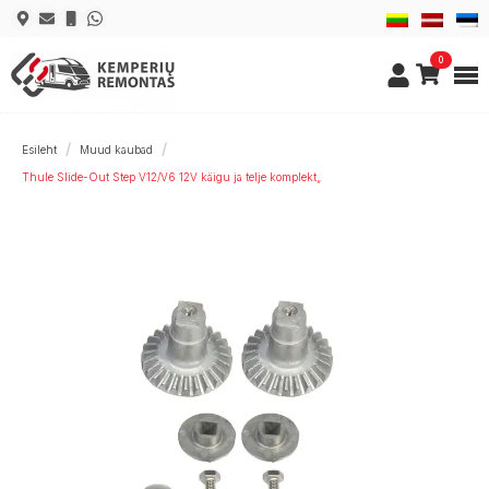
0
Esileht
Muud kaubad
Thule Slide-Out Step V12/V6 12V käigu ja telje komplekt„