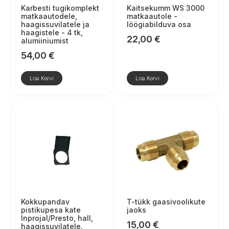
Karbesti tugikomplekt
Kaitsekumm WS 3000
matkaautodele,
matkaautole -
haagissuvilatele ja
löögiabilduva osa
haagistele - 4 tk,
22,00
€
alumiiniumist
54,00
€
Lisa Korvi
Lisa Korvi
Kokkupandav
T-tükk gaasivoolikute
pistikupesa kate
jaoks
Inprojal/Presto, hall,
15,00
€
haagissuvilatele.