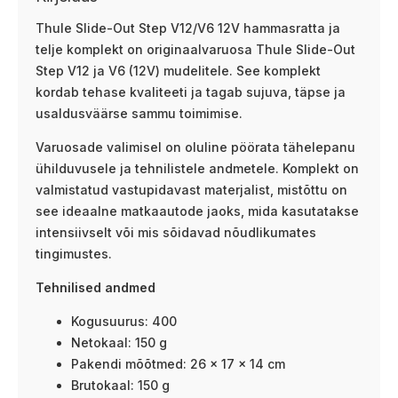
Thule Slide-Out Step V12/V6 12V hammasratta ja
telje komplekt on originaalvaruosa Thule Slide-Out
Step V12 ja V6 (12V) mudelitele. See komplekt
kordab tehase kvaliteeti ja tagab sujuva, täpse ja
usaldusväärse sammu toimimise.
Varuosade valimisel on oluline pöörata tähelepanu
ühilduvusele ja tehnilistele andmetele. Komplekt on
valmistatud vastupidavast materjalist, mistõttu on
see ideaalne matkaautode jaoks, mida kasutatakse
intensiivselt või mis sõidavad nõudlikumates
tingimustes.
Tehnilised andmed
Kogusuurus: 400
Netokaal: 150 g
Pakendi mõõtmed: 26 × 17 × 14 cm
Brutokaal: 150 g