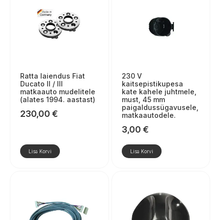
Ratta laiendus Fiat
230 V
Ducato II / III
kaitsepistikupesa
matkaauto mudelitele
kate kahele juhtmele,
(alates 1994. aastast)
must, 45 mm
paigaldussügavusele,
230,00
€
matkaautodele.
3,00
€
Lisa Korvi
Lisa Korvi