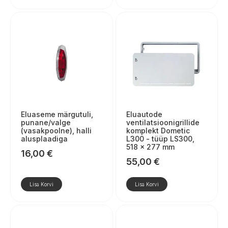
Eluaseme märgutuli,
Eluautode
punane/valge
ventilatsioonigrillide
(vasakpoolne), halli
komplekt Dometic
alusplaadiga
L300 - tüüp LS300,
518 × 277 mm
16,00
€
55,00
€
Lisa Korvi
Lisa Korvi