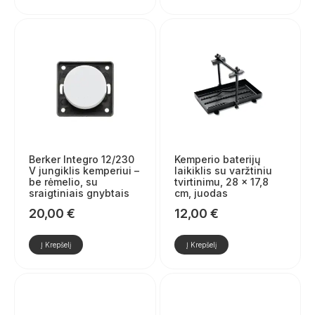
Berker Integro 12/230
Kemperio baterijų
V jungiklis kemperiui –
laikiklis su varžtiniu
be rėmelio, su
tvirtinimu, 28 × 17,8
sraigtiniais gnybtais
cm, juodas
20,00
€
12,00
€
Į Krepšelį
Į Krepšelį