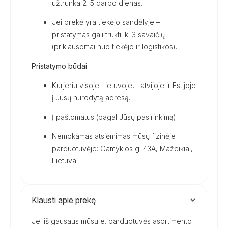
užtrunka 2–5 darbo dienas.
Jei prekė yra tiekėjo sandėlyje –
pristatymas gali trukti iki 3 savaičių
(priklausomai nuo tiekėjo ir logistikos).
Pristatymo būdai
Kurjeriu visoje Lietuvoje, Latvijoje ir Estijoje
į Jūsų nurodytą adresą.
Į paštomatus (pagal Jūsų pasirinkimą).
Nemokamas atsiėmimas mūsų fizinėje
parduotuvėje: Gamyklos g. 43A, Mažeikiai,
Lietuva.
Klausti apie prekę
Jei iš gausaus mūsų e. parduotuvės asortimento