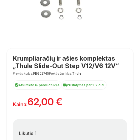
Krumpliaračių ir ašies komplektas
„Thule Slide-Out Step V12/V6 12V“
Prekės kodas:
FB602745
Prekės ženklas:
Thule
Atsiimkite iš parduotuvės
Pristatymas per 1-2 d.d.
62,00
€
Kaina:
Likutis 1