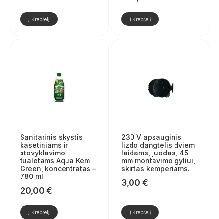
Į Krepšelį
Į Krepšelį
Sanitarinis skystis
230 V apsauginis
kasetiniams ir
lizdo dangtelis dviem
stovyklavimo
laidams, juodas, 45
tualetams Aqua Kem
mm montavimo gyliui,
Green, koncentratas –
skirtas kemperiams.
780 ml
3,00
€
20,00
€
Į Krepšelį
Į Krepšelį