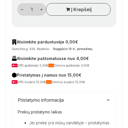
produkto
Į Krepšelį
kiekis:
Krumpliaračių
ir
ašies
komplektas
„Thule
Slide-
Out
Atsiimkite parduotuvėje 0,00€
Step
Gamyklos g. 43A, Mažeikiai
Rugpjūčio 10 d., pirmadienį
.
V12/V6
12V“
Atsiimkite paštomatuose nuo 4,00€
DPD paštomatai 5,00€
Omniva paštomatai 4,00€
Pristatymas į namus nuo 15,00€
DPD kurjeris 15,00€
Omniva kurjeris 15,00€
Pristatymo informacija
Prekių pristatymo laikas
Jei prekė yra mūsų sandėlyje – pristatymas