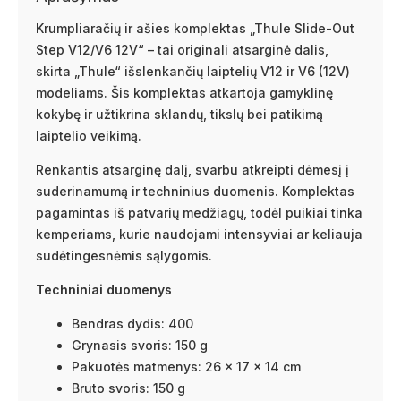
Krumpliaračių ir ašies komplektas „Thule Slide-Out
Step V12/V6 12V“ – tai originali atsarginė dalis,
skirta „Thule“ išslenkančių laiptelių V12 ir V6 (12V)
modeliams. Šis komplektas atkartoja gamyklinę
kokybę ir užtikrina sklandų, tikslų bei patikimą
laiptelio veikimą.
Renkantis atsarginę dalį, svarbu atkreipti dėmesį į
suderinamumą ir techninius duomenis. Komplektas
pagamintas iš patvarių medžiagų, todėl puikiai tinka
kemperiams, kurie naudojami intensyviai ar keliauja
sudėtingesnėmis sąlygomis.
Techniniai duomenys
Bendras dydis: 400
Grynasis svoris: 150 g
Pakuotės matmenys: 26 × 17 × 14 cm
Bruto svoris: 150 g