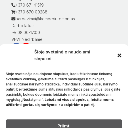
+370 671 41519
+370 670 00288
pardavimai@kemperiuremontas.lt
Darbo laikas:
I-V 08:00-17:00
VI-VII Nedirbame
Šioje svetainėje naudojami
Informacija klientams
slapukai
Mano paskyra
Prekių apmokėjimas
Šioje svetainėje naudojame slapukus, kad užtikrintume tinkamą
Prekių pristatymas
svetainės veikimą, galėtume suteikti paslaugas ir funkcijas,
analizuotume naršymo statistiką, individualizuotume Jūsų naršymo
Prekių grąžinimas
patirtį bei teiktume Jums aktualius rinkodaros pasiūlymus. Jūs galite
Sąlygos ir taisyklės
pasirinkti, kokius duomenis leidžiate mums rinkti spustelėdami
Privatumo politika
mygtuką „Nustatymai“.
Leisdami visus slapukus, leisite mums
užtikrinti geriausią naršymo ir apsipirkimo patirtį.
Apie mus
Kontaktai
Kalba
Priimti