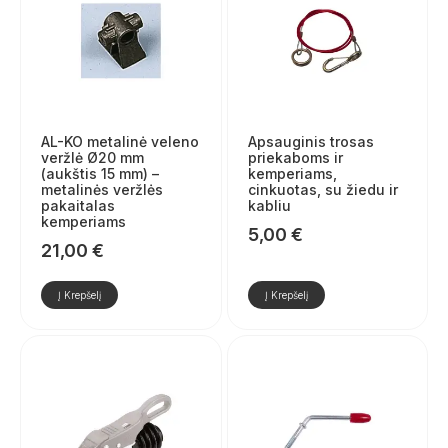
AL-KO metalinė veleno
Apsauginis trosas
veržlė Ø20 mm
priekaboms ir
(aukštis 15 mm) –
kemperiams,
metalinės veržlės
cinkuotas, su žiedu ir
pakaitalas
kabliu
kemperiams
5,00
€
21,00
€
Į Krepšelį
Į Krepšelį