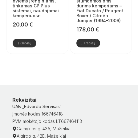
dviems įrenginiams,
stumdomosioms
tinkamas CP Plus
durims kemperiams –
sistemai, naudojamai
Fiat Ducato / Peugeot
kemperiuose
Boxer / Citroën
Jumper (1994–2006)
20,00
€
178,00
€
Į Krepšelį
Į Krepšelį
Rekvizitai
UAB „Edvardo Servisas“
Įmonės kodas 166746418
PVM mokėtojo kodas LT667464113
Gamyklos g. 43A, Mažeikiai
Algirdo g. 42E, Mažeikiai