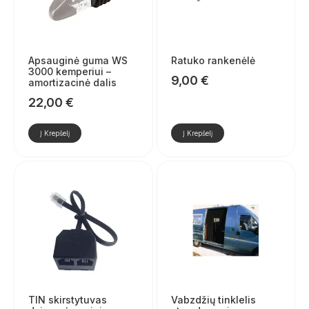
Apsauginė guma WS
Ratuko rankenėlė
3000 kemperiui –
9,00
€
amortizacinė dalis
22,00
€
Į Krepšelį
Į Krepšelį
TIN skirstytuvas
Vabzdžių tinklelis