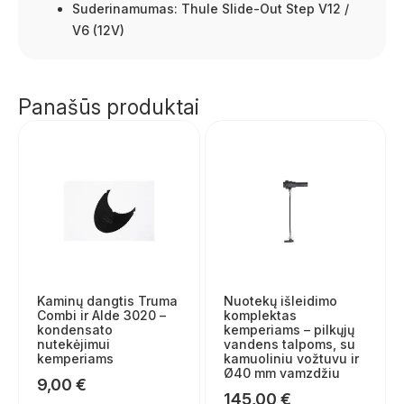
Suderinamumas: Thule Slide-Out Step V12 /
V6 (12V)
Panašūs produktai
Kaminų dangtis Truma
Nuotekų išleidimo
Combi ir Alde 3020 –
komplektas
kondensato
kemperiams – pilkųjų
nutekėjimui
vandens talpoms, su
kemperiams
kamuoliniu vožtuvu ir
Ø40 mm vamzdžiu
9,00
€
145,00
€