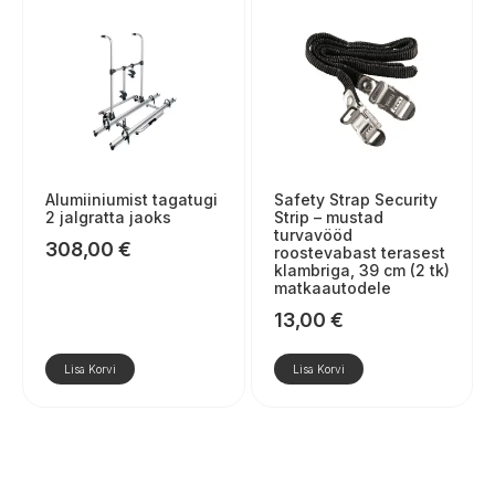
Alumiiniumist tagatugi
Safety Strap Security
2 jalgratta jaoks
Strip – mustad
turvavööd
308,00
€
roostevabast terasest
klambriga, 39 cm (2 tk)
matkaautodele
13,00
€
Lisa Korvi
Lisa Korvi