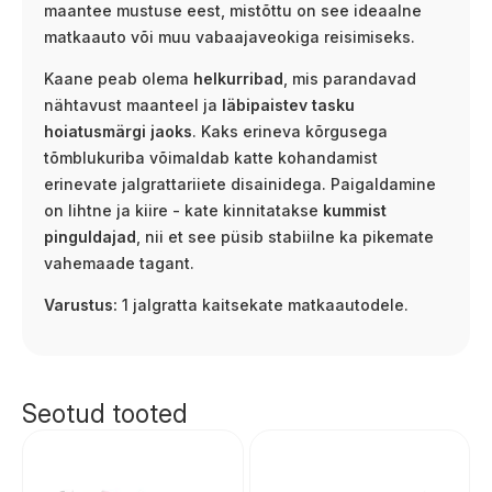
maantee mustuse eest, mistõttu on see ideaalne
matkaauto või muu vabaajaveokiga reisimiseks.
Kaane peab olema
helkurribad
, mis parandavad
nähtavust maanteel ja
läbipaistev tasku
hoiatusmärgi jaoks
. Kaks erineva kõrgusega
tõmblukuriba võimaldab katte kohandamist
erinevate jalgrattariiete disainidega. Paigaldamine
on lihtne ja kiire - kate kinnitatakse
kummist
pinguldajad
, nii et see püsib stabiilne ka pikemate
vahemaade tagant.
Varustus:
1 jalgratta kaitsekate matkaautodele.
Seotud tooted