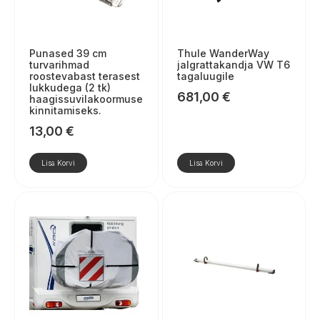
Punased 39 cm
Thule WanderWay
turvarihmad
jalgrattakandja VW T6
roostevabast terasest
tagaluugile
lukkudega (2 tk)
681,00
€
haagissuvilakoormuse
kinnitamiseks.
13,00
€
Lisa Korvi
Lisa Korvi