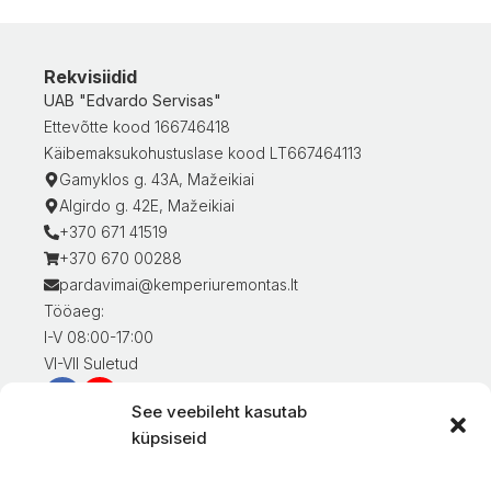
Rekvisiidid
UAB "Edvardo Servisas"
Ettevõtte kood 166746418
Käibemaksukohustuslase kood LT667464113
Gamyklos g. 43A, Mažeikiai
Algirdo g. 42E, Mažeikiai
+370 671 41519
+370 670 00288
pardavimai@kemperiuremontas.lt
Tööaeg:
I-V 08:00-17:00
VI-VII Suletud
See veebileht kasutab
Teave klientidele
küpsiseid
Minu konto
Kaupade eest tasumine