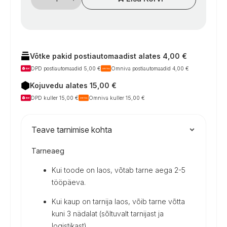
užvalkalas
galiniam
dviračių
laikikliui
ant
kemperių
(iki
Võtke pakid postiautomaadist alates 4,00 €
4
DPD postiautomaadid 5,00 €
Omniva postiautomaadid 4,00 €
dviračių)
kogus
Kojuvedu alates 15,00 €
DPD kuller 15,00 €
Omniva kuller 15,00 €
Teave tarnimise kohta
Tarneaeg
Kui toode on laos, võtab tarne aega 2-5
tööpäeva.
Kui kaup on tarnija laos, võib tarne võtta
kuni 3 nädalat (sõltuvalt tarnijast ja
logistikast).