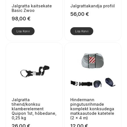
Jalgratta kaitsekate
Jalgrattakandja profiil
Basic Zwoo
56,00
€
98,00
€
Lisa Korvi
Lisa Korvi
Jalgratta
Hindermann
tihend/konksu
pingutusrihmade
klamberelement
komplekt konksudega
Quipon 1st, hõbedane,
matkaautode katetele
0,25 kg
(2 × 4 m)
26,00
€
12,00
€