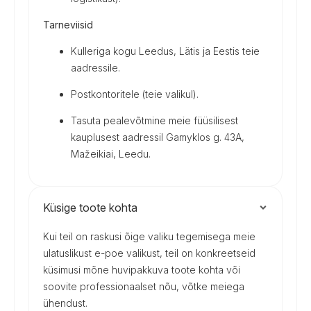
Tarneviisid
Kulleriga kogu Leedus, Lätis ja Eestis teie
aadressile.
Postkontoritele (teie valikul).
Tasuta pealevõtmine meie füüsilisest
kauplusest aadressil Gamyklos g. 43A,
Mažeikiai, Leedu.
Küsige toote kohta
Kui teil on raskusi õige valiku tegemisega meie
ulatuslikust e-poe valikust, teil on konkreetseid
küsimusi mõne huvipakkuva toote kohta või
soovite professionaalset nõu, võtke meiega
ühendust.