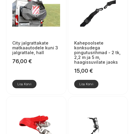
City jalgrattakate
Kahepoolsete
matkaautodele kuni 3
konksudega
jalgrattale, hall
pingutusrihmad - 2 tk,
2,2 m ja 5 m,
76,00
€
haagissuvilate jaoks
15,00
€
Lisa Korvi
Lisa Korvi