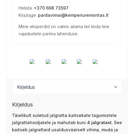
Helista:
+370 698 73597
Kirjutage:
pardavimai@kemperiuremontas.lt
Meie eksperdid on valmis aitama teil leida teie
vajadustele parima lahenduse.
Kirjeldus
Täielikult suletud jalgratta kaitsekate tagumistele
jalgrattahoidjatele ja mahutab kuni
4 jalgratast
. See
kaitseb jalgrattaid usaldusväärselt vihma, muda ja