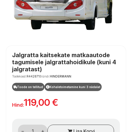
Jalgratta kaitsekate matkaautode
tagumisele jalgrattahoidikule (kuni 4
jalgratast)
Tootekood:
R442871
Brändi:
HINDERMANN
Toode on tellitud
Kohaletoimetamine kuni 3 nädalat
119,00
€
Hind:
Dviračių
Lisa Korvi
apsauginis