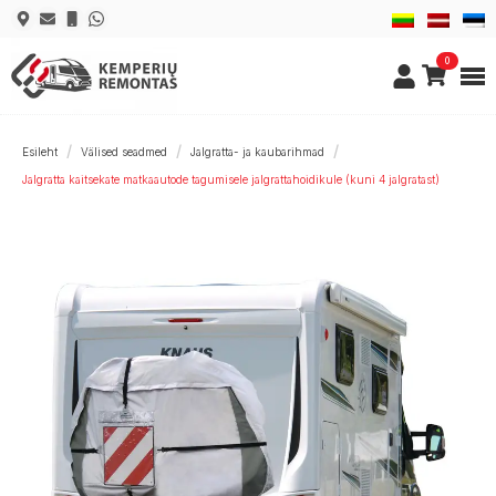
0
Esileht
Välised seadmed
Jalgratta- ja kaubarihmad
Jalgratta kaitsekate matkaautode tagumisele jalgrattahoidikule (kuni 4 jalgratast)