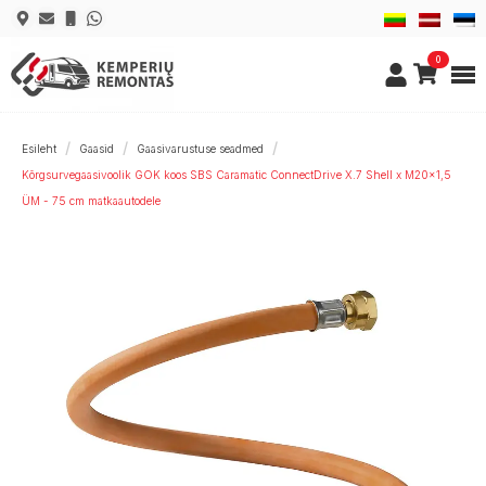
0
Esileht
Gaasid
Gaasivarustuse seadmed
Kõrgsurvegaasivoolik GOK koos SBS Caramatic ConnectDrive X.7 Shell x M20x1,5
ÜM - 75 cm matkaautodele