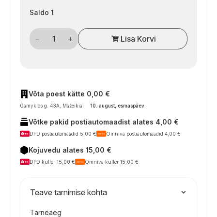
Saldo 1
Aukšto
Lisa Korvi
slėgio
dujotiekio
žarna
GOK
su
SBS
Caramatic
ConnectDrive
Võta poest kätte 0,00 €
X.7
Gamyklos g. 43A, Mažeikiai
10. august, esmaspäev
.
Shell
x
Võtke pakid postiautomaadist alates 4,00 €
M20x1,5
ÜM
DPD postiautomaadid 5,00 €
Omniva postiautomaadid 4,00 €
–
75
Kojuvedu alates 15,00 €
cm,
skirta
DPD kuller 15,00 €
Omniva kuller 15,00 €
kemperiams
kogus
Teave tarnimise kohta
Tarneaeg