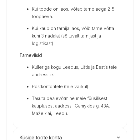
Kui toode on laos, võtab tarne aega 2-5
tööpäeva.
Kui kaup on tarnija laos, võib tarne võtta
kuni 3 nädalat (sõltuvalt tarnijast ja
logistikast).
Tarneviisid
Kulleriga kogu Leedus, Lätis ja Eestis teie
aadressile.
Postkontoritele (teie valikul).
Tasuta pealevõtmine meie füüsilisest
kauplusest aadressil Gamyklos g. 43A,
Mažeikiai, Leedu.
Küsige toote kohta