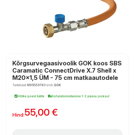
Kõrgsurvegaasivoolik GOK koos SBS
Caramatic ConnectDrive X.7 Shell x
M20x1,5 ÜM - 75 cm matkaautodele
Tootekood:
M9955974
Brändi:
GOK
Võtke poest kätte
Kohaletoimetamine 1-2 päeva jooksul
55,00
€
Hind: