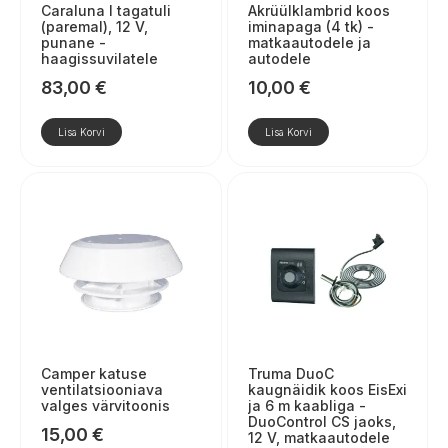
Caraluna I tagatuli
Akrüülklambrid koos
(paremal), 12 V,
iminapaga (4 tk) -
punane -
matkaautodele ja
haagissuvilatele
autodele
83,00
€
10,00
€
Lisa Korvi
Lisa Korvi
Camper katuse
Truma DuoC
ventilatsiooniava
kaugnäidik koos EisExi
valges värvitoonis
ja 6 m kaabliga -
DuoControl CS jaoks,
15,00
€
12 V, matkaautodele