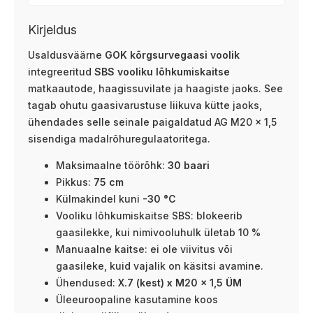
Kirjeldus
Usaldusväärne
GOK kõrgsurvegaasi voolik
integreeritud
SBS vooliku lõhkumiskaitse
matkaautode, haagissuvilate ja haagiste jaoks. See
tagab ohutu gaasivarustuse liikuva kütte jaoks,
ühendades selle seinale paigaldatud AG M20 x 1,5
sisendiga madalrõhuregulaatoritega.
Maksimaalne töörõhk:
30 baari
Pikkus:
75 cm
Külmakindel kuni
-30 °C
Vooliku lõhkumiskaitse SBS: blokeerib
gaasilekke, kui nimivooluhulk ületab 10 %
Manuaalne kaitse: ei ole viivitus või
gaasileke, kuid vajalik on käsitsi avamine.
Ühendused:
X.7 (kest) x M20 x 1,5 ÜM
Üleeuroopaline kasutamine koos