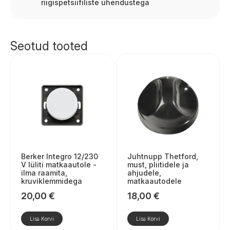
riigispetsiifiliste ühendustega
Seotud tooted
Berker Integro 12/230
Juhtnupp Thetford,
V lüliti matkaautole -
must, pliitidele ja
ilma raamita,
ahjudele,
kruviklemmidega
matkaautodele
20,00
€
18,00
€
Lisa Korvi
Lisa Korvi