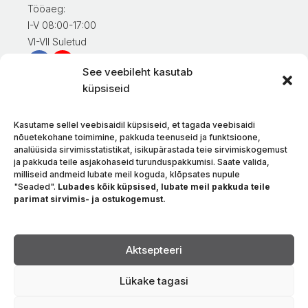
Tööaeg:
I-V 08:00-17:00
VI-VII Suletud
See veebileht kasutab
Teave klientidele
küpsiseid
Minu konto
Kaupade eest tasumine
Kasutame sellel veebisaidil küpsiseid, et tagada veebisaidi
Kaupade tarnimine
nõuetekohane toimimine, pakkuda teenuseid ja funktsioone,
analüüsida sirvimisstatistikat, isikupärastada teie sirvimiskogemust
Kaupade tagastamine
ja pakkuda teile asjakohaseid turunduspakkumisi. Saate valida,
Tingimused ja eeskirjad
milliseid andmeid lubate meil koguda, klõpsates nupule
Privaatsuspoliitika
"Seaded".
Lubades kõik küpsised, lubate meil pakkuda teile
parimat sirvimis- ja ostukogemust.
Meie kohta
Kontakt
Keel
Aktsepteeri
Lükake tagasi