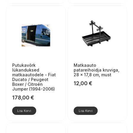
Putukavõrk
Matkaauto
lükanduksed
patareihoidja kruviga,
matkaautodele - Fiat
28 × 17,8 cm, must
Ducato / Peugeot
12,00
€
Boxer / Citroën
Jumper (1994-2006)
178,00
€
Lisa Korvi
Lisa Korvi