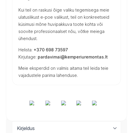
Kui teil on raskusi õige valiku tegemisega meie
ulatuslikust e-poe valikust, teil on konkreetseid
küsimusi mõne huvipakkuva toote kohta või
soovite professionaalset nõu, võtke meiega
ühendust.
Helista:
+370 698 73597
Kirjutage:
pardavimai@kemperiuremontas.lt
Meie eksperdid on valmis aitama teil leida teie
vajadustele parima lahenduse.