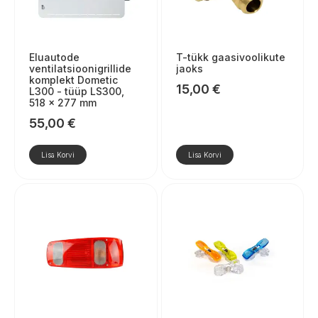
Eluautode
T-tükk gaasivoolikute
ventilatsioonigrillide
jaoks
komplekt Dometic
15,00
€
L300 - tüüp LS300,
518 × 277 mm
55,00
€
Lisa Korvi
Lisa Korvi