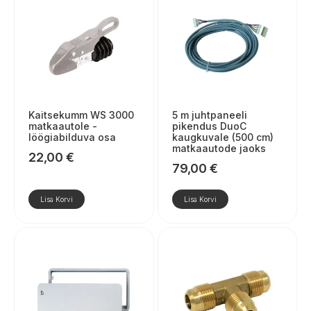
Kaitsekumm WS 3000
5 m juhtpaneeli
matkaautole -
pikendus DuoC
löögiabilduva osa
kaugkuvale (500 cm)
matkaautode jaoks
22,00
€
79,00
€
Lisa Korvi
Lisa Korvi