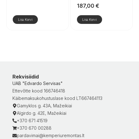
187,00
€
Lisa Korvi
Lisa Korvi
Rekvisiidid
UAB "Edvardo Servisas"
Ettevõtte kood 166746418
Käibemaksukohustuslase kood LT667464113
Gamyklos g. 43A, Mažeikiai
Algirdo g. 42E, Mažeikiai
+370 671 41519
+370 670 00288
pardavimai@kemperiuremontas.lt