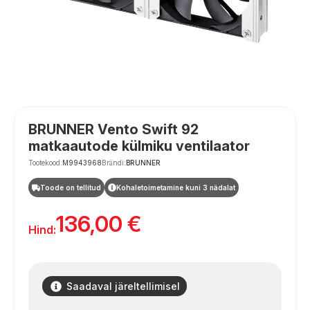
BRUNNER Vento Swift 92
matkaautode külmiku ventilaator
Tootekood:
M9943968
Brändi:
BRUNNER
Toode on tellitud
Kohaletoimetamine kuni 3 nädalat
136,00
€
Hind:
Saadaval järeltellimisel