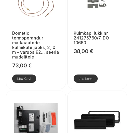
Dometic
Külmkapi lukk nr
termoporandur
241275760/7, DO-
matkaautode
10660
külmikute jaoks, 2,10
38,00
€
m – varuos 92… seeria
mudelitele
73,00
€
Lisa Korvi
Lisa Korvi