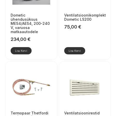
Dometic
Ventilatsioonikomplekt
ühendusüksus
Dometic LS200
MES4/AES4, 200-240
75,00
€
V, varuosa
matkaautodele
234,00
€
Lisa Korvi
Lisa Korvi
Termopaar Thetfordi
Ventilatsioonirestid