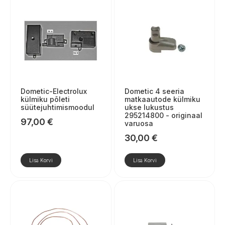
Dometic-Electrolux
Dometic 4 seeria
külmiku põleti
matkaautode külmiku
süütejuhtimismoodul
ukse lukustus
295214800 - originaal
97,00
€
varuosa
30,00
€
Lisa Korvi
Lisa Korvi