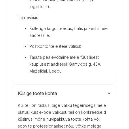
logistikast).
Tarneviisid
Kulleriga kogu Leedus, Lätis ja Eestis teie
aadressile.
Postkontoritele (teie valikul).
Tasuta pealevõtmine meie füüsilisest
kauplusest aadressil Gamyklos g. 43A,
Mažeikiai, Leedu.
Küsige toote kohta
Kui teil on raskusi õige valiku tegemisega meie
ulatuslikust e-poe valikust, teil on konkreetseid
küsimusi mõne huvipakkuva toote kohta või
soovite professionaalset nõu, võtke meiega