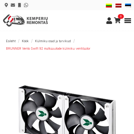
0
Esileht
Köök
Külmiku osad ja tarvikud
BRUNNER Vento Swift 92 matkaautode külmiku ventilaator