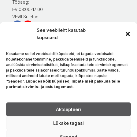
Tööaeg:
I-V 08:00-17:00
VI-VII Suletud
See veebileht kasutab
Teave klientidele
küpsiseid
Minu konto
Kaupade eest tasumine
Kasutame sellel veebisaidil küpsiseid, et tagada veebisaidi
Kaupade tarnimine
nõuetekohane toimimine, pakkuda teenuseid ja funktsioone,
analüüsida sirvimisstatistikat, isikupärastada teie sirvimiskogemust
Kaupade tagastamine
ja pakkuda teile asjakohaseid turunduspakkumisi. Saate valida,
Tingimused ja eeskirjad
milliseid andmeid lubate meil koguda, klõpsates nupule
Privaatsuspoliitika
"Seaded".
Lubades kõik küpsised, lubate meil pakkuda teile
parimat sirvimis- ja ostukogemust.
Meie kohta
Kontakt
Keel
Aktsepteeri
Lükake tagasi
Seaded