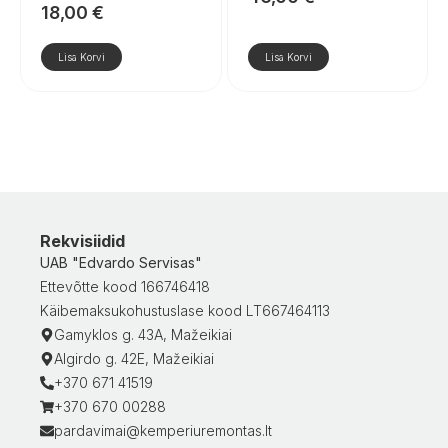
18,00
€
Lisa Korvi
Lisa Korvi
Rekvisiidid
UAB "Edvardo Servisas"
Ettevõtte kood 166746418
Käibemaksukohustuslase kood LT667464113
Gamyklos g. 43A, Mažeikiai
Algirdo g. 42E, Mažeikiai
+370 671 41519
+370 670 00288
pardavimai@kemperiuremontas.lt