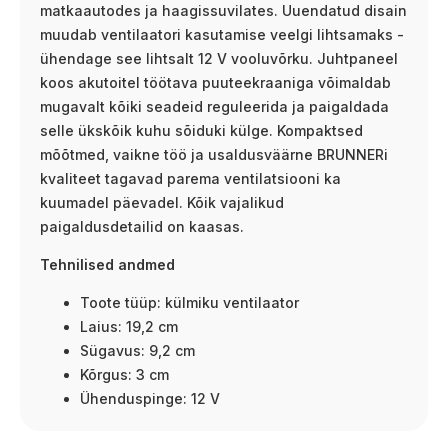
matkaautodes ja haagissuvilates. Uuendatud disain
muudab ventilaatori kasutamise veelgi lihtsamaks -
ühendage see lihtsalt 12 V vooluvõrku. Juhtpaneel
koos akutoitel töötava puuteekraaniga võimaldab
mugavalt kõiki seadeid reguleerida ja paigaldada
selle ükskõik kuhu sõiduki külge. Kompaktsed
mõõtmed, vaikne töö ja usaldusväärne BRUNNERi
kvaliteet tagavad parema ventilatsiooni ka
kuumadel päevadel. Kõik vajalikud
paigaldusdetailid on kaasas.
Tehnilised andmed
Toote tüüp: külmiku ventilaator
Laius: 19,2 cm
Sügavus: 9,2 cm
Kõrgus: 3 cm
Ühenduspinge: 12 V