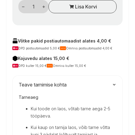
Kemperių
Lisa Korvi
šaldytuvo
ventiliatorius
BRUNNER
Vento
Swift
92
kogus
Võtke pakid postiautomaadist alates 4,00 €
DPD postiautomaadid 5,00 €
Omniva postiautomaadid 4,00 €
Kojuvedu alates 15,00 €
DPD kuller 15,00 €
Omniva kuller 15,00 €
Teave tarnimise kohta
Tarneaeg
Kui toode on laos, võtab tarne aega 2-5
tööpäeva.
Kui kaup on tarnija laos, võib tarne võtta
kuni 3 nädalat (sõltuvalt tarnijast ja