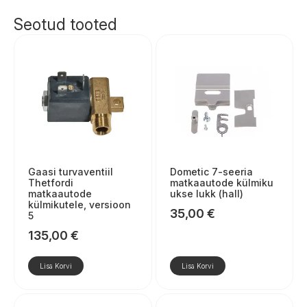
Seotud tooted
Gaasi turvaventiil
Dometic 7-seeria
Thetfordi
matkaautode külmiku
matkaautode
ukse lukk (hall)
külmikutele, versioon
35,00
€
5
135,00
€
Lisa Korvi
Lisa Korvi