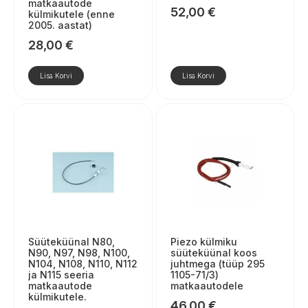
matkaautode
52,00
€
külmikutele (enne
2005. aastat)
28,00
€
Lisa Korvi
Lisa Korvi
Süüteküünal N80,
Piezo külmiku
N90, N97, N98, N100,
süüteküünal koos
N104, N108, N110, N112
juhtmega (tüüp 295
ja N115 seeria
1105-71/3)
matkaautode
matkaautodele
külmikutele.
46,00
€