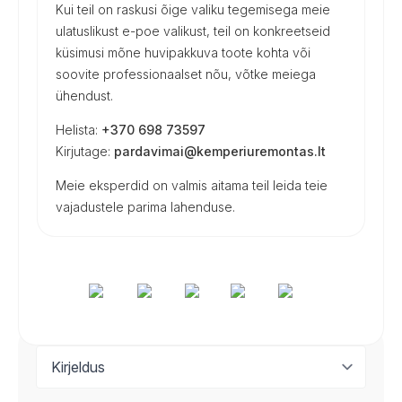
Kui teil on raskusi õige valiku tegemisega meie
ulatuslikust e-poe valikust, teil on konkreetseid
küsimusi mõne huvipakkuva toote kohta või
soovite professionaalset nõu, võtke meiega
ühendust.
Helista:
+370 698 73597
Kirjutage:
pardavimai@kemperiuremontas.lt
Meie eksperdid on valmis aitama teil leida teie
vajadustele parima lahenduse.