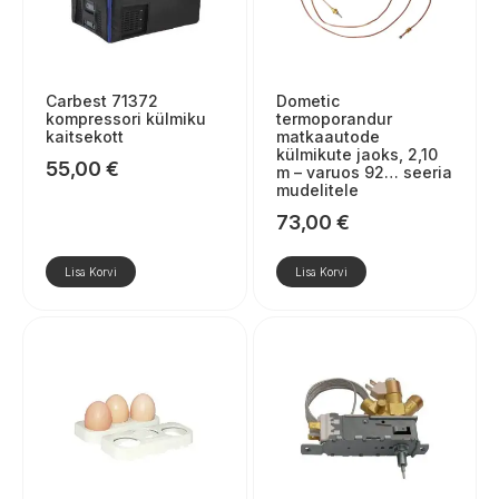
Carbest 71372
Dometic
kompressori külmiku
termoporandur
kaitsekott
matkaautode
külmikute jaoks, 2,10
55,00
€
m – varuos 92… seeria
mudelitele
73,00
€
Lisa Korvi
Lisa Korvi