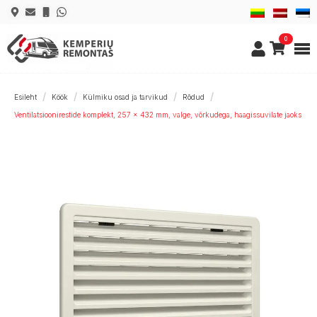
0
Esileht
Köök
Külmiku osad ja tarvikud
Rõdud
Ventilatsioonirestide komplekt, 257 × 432 mm, valge, võrkudega, haagissuvilate jaoks