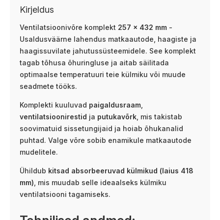
Kirjeldus
Ventilatsioonivõre komplekt
257 × 432 mm
-
Usaldusväärne lahendus matkaautode, haagiste ja
haagissuvilate jahutussüsteemidele. See komplekt
tagab tõhusa õhuringluse ja aitab säilitada
optimaalse temperatuuri teie külmiku või muude
seadmete tööks.
Komplekti kuuluvad
paigaldusraam
,
ventilatsioonirestid
ja
putukavõrk
, mis takistab
soovimatuid sissetungijaid ja hoiab õhukanalid
puhtad. Valge võre sobib enamikule matkaautode
mudelitele.
Ühildub
kitsad absorbeeruvad külmikud (laius 418
mm)
, mis muudab selle ideaalseks külmiku
ventilatsiooni tagamiseks.