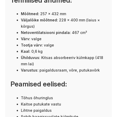
Tehnilised andmed:
Mõõtmed:
257 × 432 mm
Väljalõike mõõtmed:
228 × 400 mm (laius ×
kõrgus)
Netoventilatsiooni pindala:
467 cm²
Värv:
valge
Tootja värv:
valge
Kaal:
0,6 kg
Ühilduvus:
Kitsas absorbeeriv külmkapp (418
mm lai)
Varustus:
paigaldusraam, võre, putukavõrk
Peamised eelised:
Tõhus õhuringlus
Kaitse putukate vastu
Lihtne paigaldus
Sobib haagissuvilate külmikute