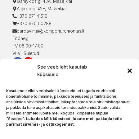
Gamyklos g. 43A, Mažeikiai
Algirdo g. 42E, Mažeikiai
+370 671 41519
+370 670 00288
pardavimai@kemperiuremontas.lt
Tööaeg:
I-V 08:00-17:00
VI-VII Suletud
See veebileht kasutab
Teave klientidele
küpsiseid
Minu konto
Kaupade eest tasumine
Kasutame sellel veebisaidil küpsiseid, et tagada veebisaidi
Kaupade tarnimine
nõuetekohane toimimine, pakkuda teenuseid ja funktsioone,
analüüsida sirvimisstatistikat, isikupärastada teie sirvimiskogemust
Kaupade tagastamine
ja pakkuda teile asjakohaseid turunduspakkumisi. Saate valida,
Tingimused ja eeskirjad
milliseid andmeid lubate meil koguda, klõpsates nupule
Privaatsuspoliitika
"Seaded".
Lubades kõik küpsised, lubate meil pakkuda teile
parimat sirvimis- ja ostukogemust.
Meie kohta
Kontakt