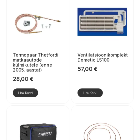
Termopaar Thetfordi
Ventilatsioonikomplekt
matkaautode
Dometic LS100
külmikutele (enne
57,00
€
2005. aastat)
28,00
€
Lisa Korvi
Lisa Korvi