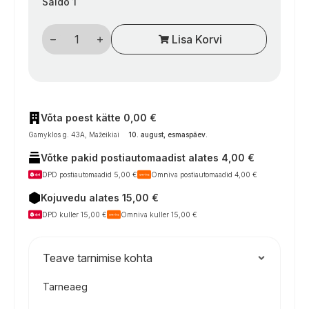
Saldo 1
Ventiliacijos
Lisa Korvi
grotelių
rinkinys,
257
×
432
mm,
baltas,
su
Võta poest kätte 0,00 €
tinkleliu,
Gamyklos g. 43A, Mažeikiai
10. august, esmaspäev
.
skirtas
kemperiams
Võtke pakid postiautomaadist alates 4,00 €
kogus
DPD postiautomaadid 5,00 €
Omniva postiautomaadid 4,00 €
Kojuvedu alates 15,00 €
DPD kuller 15,00 €
Omniva kuller 15,00 €
Teave tarnimise kohta
Tarneaeg