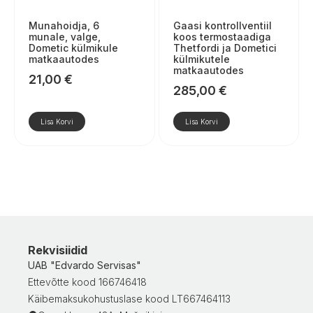
Munahoidja, 6
Gaasi kontrollventiil
munale, valge,
koos termostaadiga
Dometic külmikule
Thetfordi ja Dometici
matkaautodes
külmikutele
matkaautodes
21,00
€
285,00
€
Lisa Korvi
Lisa Korvi
Rekvisiidid
UAB "Edvardo Servisas"
Ettevõtte kood 166746418
Käibemaksukohustuslase kood LT667464113