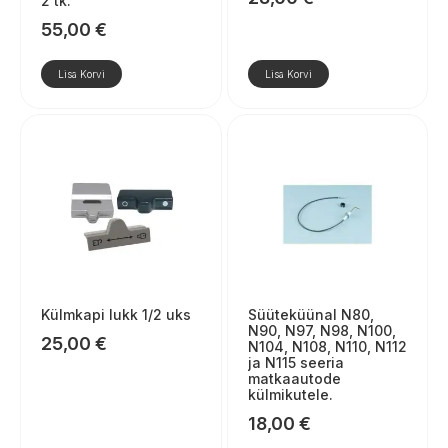
2 tk.
55,00
€
Lisa Korvi
Lisa Korvi
Külmkapi lukk 1/2 uks
Süüteküünal N80,
N90, N97, N98, N100,
25,00
€
N104, N108, N110, N112
ja N115 seeria
matkaautode
külmikutele.
18,00
€