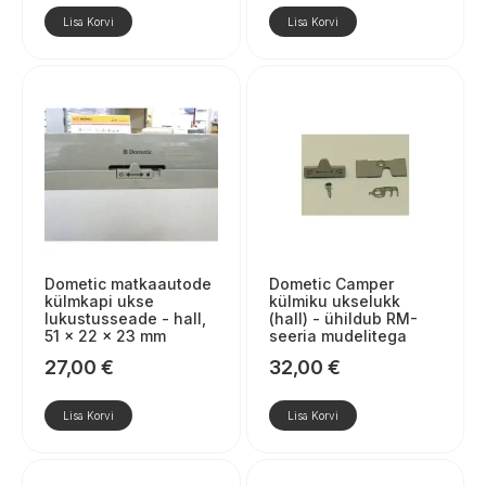
Lisa Korvi
Lisa Korvi
Dometic matkaautode
Dometic Camper
külmkapi ukse
külmiku ukselukk
lukustusseade - hall,
(hall) - ühildub RM-
51 × 22 × 23 mm
seeria mudelitega
27,00
€
32,00
€
Lisa Korvi
Lisa Korvi