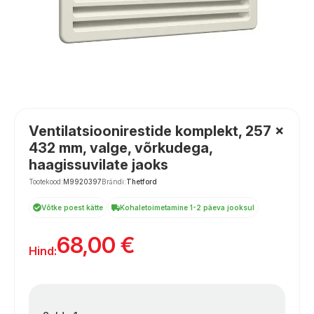
Ventilatsioonirestide komplekt, 257 ×
432 mm, valge, võrkudega,
haagissuvilate jaoks
Tootekood:
M9920397
Brändi:
Thetford
Võtke poest kätte
Kohaletoimetamine 1-2 päeva jooksul
68,00
€
Hind: