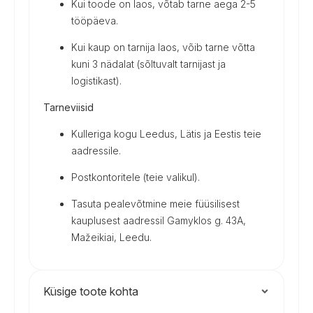
Kui toode on laos, võtab tarne aega 2-5
tööpäeva.
Kui kaup on tarnija laos, võib tarne võtta
kuni 3 nädalat (sõltuvalt tarnijast ja
logistikast).
Tarneviisid
Kulleriga kogu Leedus, Lätis ja Eestis teie
aadressile.
Postkontoritele (teie valikul).
Tasuta pealevõtmine meie füüsilisest
kauplusest aadressil Gamyklos g. 43A,
Mažeikiai, Leedu.
Küsige toote kohta