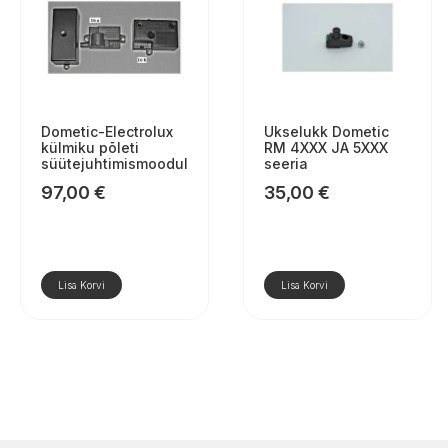
Dometic-Electrolux
Ukselukk Dometic
külmiku põleti
RM 4XXX JA 5XXX
süütejuhtimismoodul
seeria
97,00
€
35,00
€
Lisa Korvi
Lisa Korvi