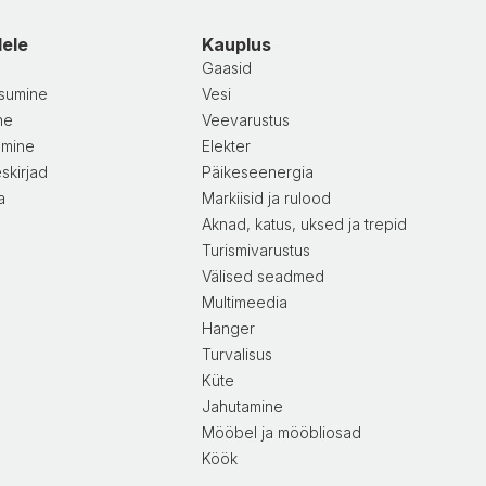
dele
Kauplus
Gaasid
sumine
Vesi
ne
Veevarustus
amine
Elekter
skirjad
Päikeseenergia
a
Markiisid ja rulood
Aknad, katus, uksed ja trepid
Turismivarustus
Välised seadmed
Multimeedia
Hanger
Turvalisus
Küte
Jahutamine
Mööbel ja mööbliosad
Köök