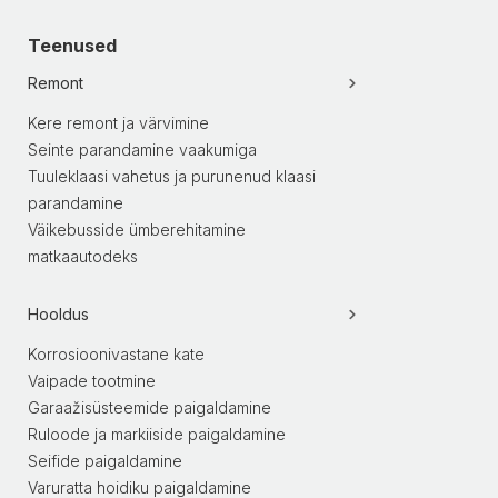
Teenused
Remont
Kere remont ja värvimine
Seinte parandamine vaakumiga
Tuuleklaasi vahetus ja purunenud klaasi
parandamine
Väikebusside ümberehitamine
matkaautodeks
Hooldus
Korrosioonivastane kate
Vaipade tootmine
Garaažisüsteemide paigaldamine
Ruloode ja markiiside paigaldamine
Seifide paigaldamine
Varuratta hoidiku paigaldamine