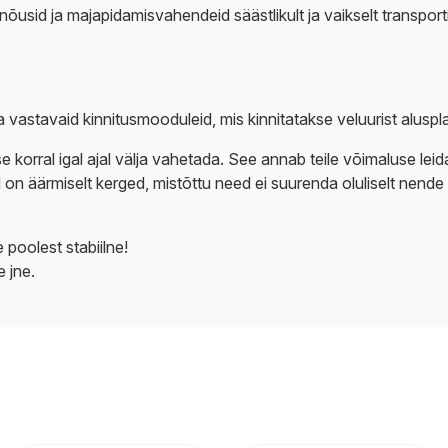
usid ja majapidamisvahendeid säästlikult ja vaikselt transpor
ja vastavaid kinnitusmooduleid, mis kinnitatakse veluurist alusp
korral igal ajal välja vahetada. See annab teile võimaluse lei
 on äärmiselt kerged, mistõttu need ei suurenda oluliselt nende
 poolest stabiilne!
e jne.