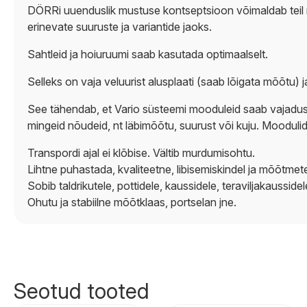
DÖRRi uuenduslik mustuse kontseptsioon võimaldab teil nõ
erinevate suuruste ja variantide jaoks.
Sahtleid ja hoiuruumi saab kasutada optimaalselt.
Selleks on vaja veluurist alusplaati (saab lõigata mõõtu) 
See tähendab, et Vario süsteemi mooduleid saab vajaduse 
mingeid nõudeid, nt läbimõõtu, suurust või kuju. Moodulid
Transpordi ajal ei klõbise. Vältib murdumisohtu.
Lihtne puhastada, kvaliteetne, libisemiskindel ja mõõtmete
Sobib taldrikutele, pottidele, kaussidele, teraviljakaussidel
Ohutu ja stabiilne mõõtklaas, portselan jne.
Seotud tooted