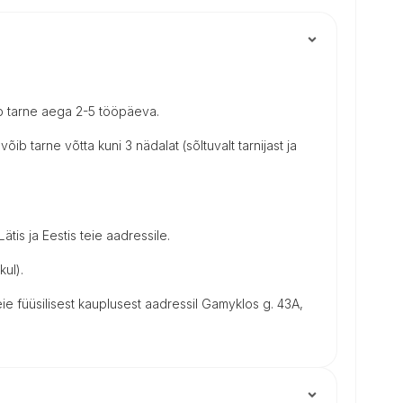
b tarne aega 2-5 tööpäeva.
võib tarne võtta kuni 3 nädalat (sõltuvalt tarnijast ja
tis ja Eestis teie aadressile.
kul).
e füüsilisest kauplusest aadressil Gamyklos g. 43A,