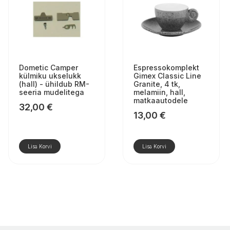
Dometic Camper
Espressokomplekt
külmiku ukselukk
Gimex Classic Line
(hall) - ühildub RM-
Granite, 4 tk,
seeria mudelitega
melamiin, hall,
matkaautodele
32,00
€
13,00
€
Lisa Korvi
Lisa Korvi