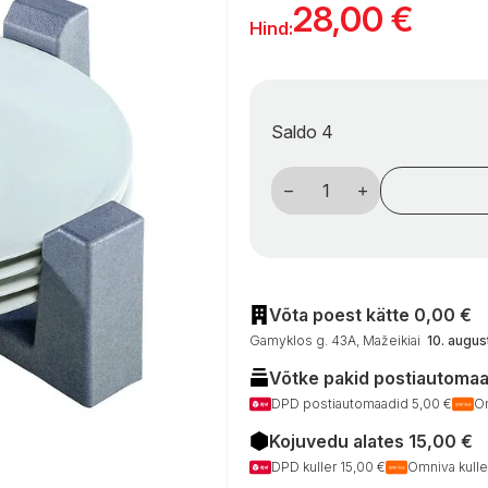
28,00
€
Hind:
Saldo 4
Lėkščių
laikiklis
purvario
sistemos
kogus
Võta poest kätte 0,00 €
Gamyklos g. 43A, Mažeikiai
10. augu
Võtke pakid postiautomaad
DPD postiautomaadid 5,00 €
Om
Kojuvedu alates 15,00 €
DPD kuller 15,00 €
Omniva kulle