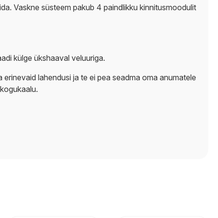
tida. Vaskne süsteem pakub 4 paindlikku kinnitusmoodulit
laadi külge ükshaaval veluuriga.
da erinevaid lahendusi ja te ei pea seadma oma anumatele
 kogukaalu.