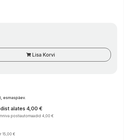
Lisa Korvi
st, esmaspäev
.
ist alates 4,00 €
niva postiautomaadid 4,00 €
r 15,00 €