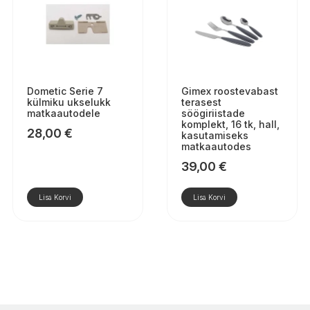
Dometic Serie 7
Gimex roostevabast
külmiku ukselukk
terasest
matkaautodele
söögiriistade
komplekt, 16 tk, hall,
28,00
€
kasutamiseks
matkaautodes
39,00
€
Lisa Korvi
Lisa Korvi