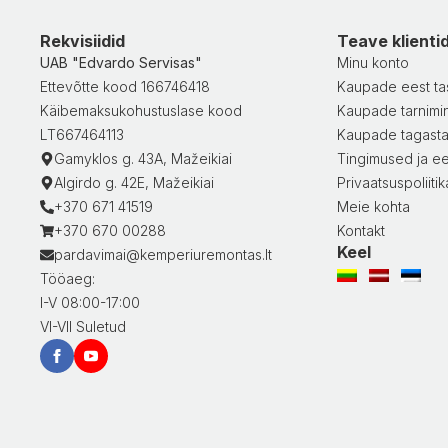
Rekvisiidid
Teave klienti
UAB "Edvardo Servisas"
Minu konto
Ettevõtte kood 166746418
Kaupade eest ta
Käibemaksukohustuslase kood
Kaupade tarnimi
LT667464113
Kaupade tagast
Gamyklos g. 43A, Mažeikiai
Tingimused ja ee
Algirdo g. 42E, Mažeikiai
Privaatsuspoliitik
+370 671 41519
Meie kohta
+370 670 00288
Kontakt
Keel
pardavimai@kemperiuremontas.lt
Tööaeg:
I-V 08:00-17:00
VI-VII Suletud