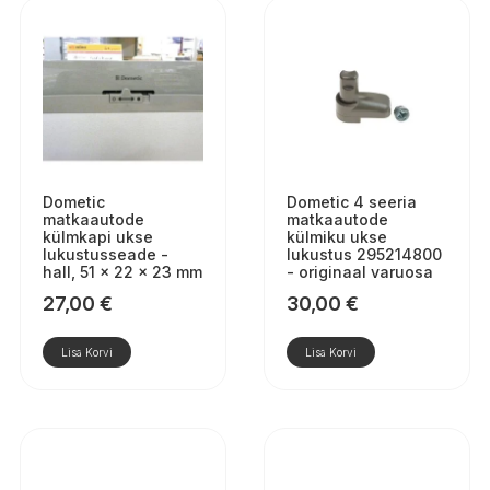
Dometic
Dometic 4 seeria
matkaautode
matkaautode
külmkapi ukse
külmiku ukse
lukustusseade -
lukustus 295214800
hall, 51 × 22 × 23 mm
- originaal varuosa
27,00
€
30,00
€
Lisa Korvi
Lisa Korvi