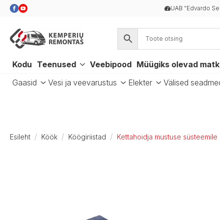
UAB "Edvardo Se
Kodu
Teenused
Veebipood
Müügiks olevad mat
Gaasid
Vesi ja veevarustus
Elekter
Välised seadme
Esileht
Köök
Köögiriistad
Kettahoidja mustuse süsteemile