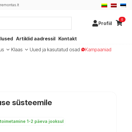
remontas.lt
0
Profiil
alused
Artiklid aadressil
Kontakt
us
Klaas
Uued ja kasutatud osad
Kampaaniad
use süsteemile
toimetamine 1-2 päeva jooksul