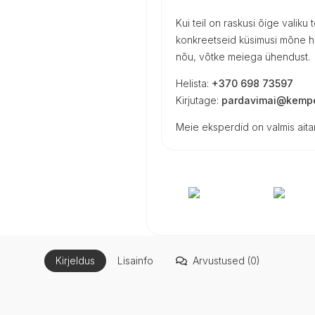
Kui teil on raskusi õige valiku
konkreetseid küsimusi mõne h
nõu, võtke meiega ühendust.
Helista:
+370 698 73597
Kirjutage:
pardavimai@kempe
Meie eksperdid on valmis aitam
Kirjeldus
Lisainfo
Arvustused (0)