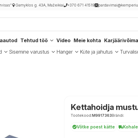
rvisas"
Gamyklos g. 43A, Mažeikiai
+370 671 41519
pardavimai@kemperiu
kaautod
Tehtud töö
Video
Meie kohta
Karjäärivõim
d
Sisemine varustus
Hanger
Küte ja jahutus
Turvalis
Kettahoidja must
Tootekood:
M9917363
Brändi:
Võtke poest kätte
Kohale