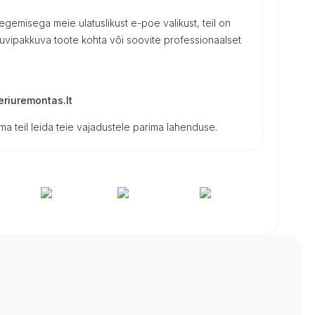
 tegemisega meie ulatuslikust e-poe valikust, teil on
uvipakkuva toote kohta või soovite professionaalset
riuremontas.lt
a teil leida teie vajadustele parima lahenduse.