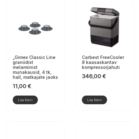
„Gimex Classic Line
Carbest FreeCooler
graniidist
8 kaasaskantav
melamiinist
kompressorjahuti
munakausid, 4 tk,
346,00
€
hall, matkajate jaoks
11,00
€
Lisa Korvi
Lisa Korvi