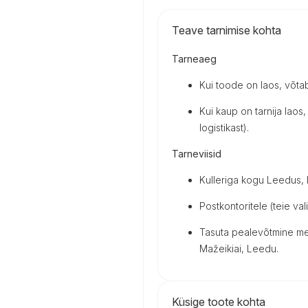
Teave tarnimise kohta
Tarneaeg
Kui toode on laos, võta
Kui kaup on tarnija laos, 
logistikast).
Tarneviisid
Kulleriga kogu Leedus, Lä
Postkontoritele (teie vali
Tasuta pealevõtmine mei
Mažeikiai, Leedu.
Küsige toote kohta