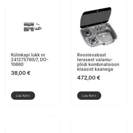
Külmkapi lukk nr
Roostevabast
241275760/7, DO-
terasest valamu-
10660
pliidi kombinatsioon
klaasist kaanega
38,00
€
472,00
€
Lisa Korvi
Lisa Korvi