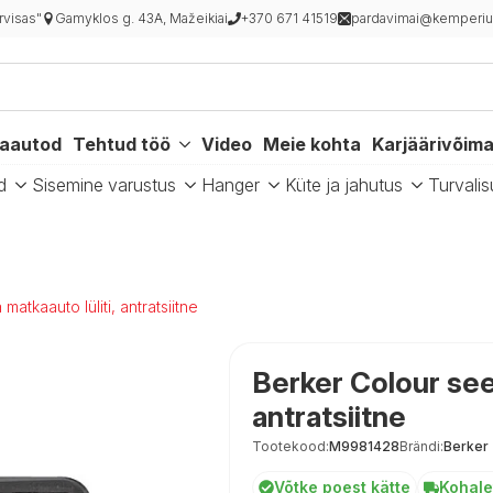
rvisas"
Gamyklos g. 43A, Mažeikiai
+370 671 41519
pardavimai@kemperiu
kaautod
Tehtud töö
Video
Meie kohta
Karjäärivõim
d
Sisemine varustus
Hanger
Küte ja jahutus
Turvalis
matkaauto lüliti, antratsiitne
Berker Colour seer
antratsiitne
Tootekood:
M9981428
Brändi:
Berker
Võtke poest kätte
Kohale