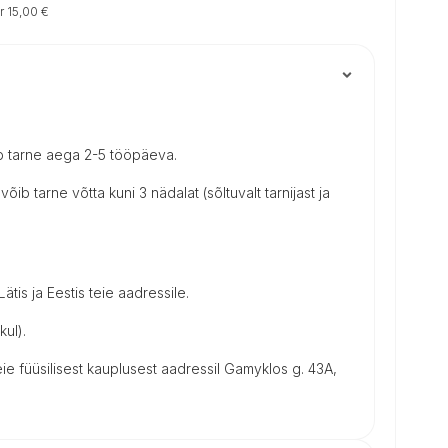
r 15,00 €
b tarne aega 2-5 tööpäeva.
võib tarne võtta kuni 3 nädalat (sõltuvalt tarnijast ja
tis ja Eestis teie aadressile.
kul).
e füüsilisest kauplusest aadressil Gamyklos g. 43A,