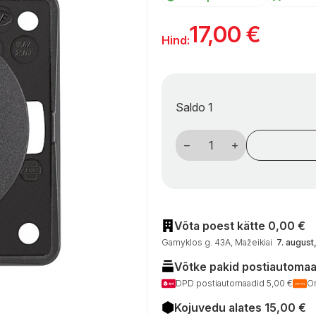
17,00
€
Hind:
Saldo 1
Berker
Colour
serijos
kemperio
jungiklis,
antracitas
kogus
Võta poest kätte 0,00 €
Gamyklos g. 43A, Mažeikiai
7. august
Võtke pakid postiautomaad
DPD postiautomaadid 5,00 €
Om
Kojuvedu alates 15,00 €