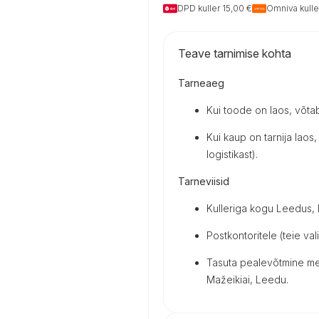
DPD kuller 15,00 €
Omniva kulle
Teave tarnimise kohta
Tarneaeg
Kui toode on laos, võta
Kui kaup on tarnija laos, 
logistikast).
Tarneviisid
Kulleriga kogu Leedus, Lä
Postkontoritele (teie vali
Tasuta pealevõtmine mei
Mažeikiai, Leedu.