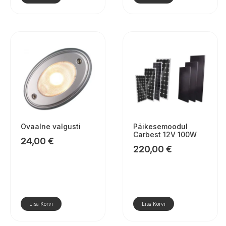
Ovaalne valgusti
Päikesemoodul
Carbest 12V 100W
24,00
€
220,00
€
Lisa Korvi
Lisa Korvi