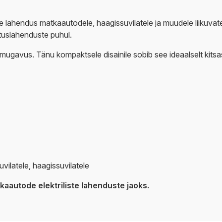
ne lahendus matkaautodele, haagissuvilatele ja muudele liikuva
tuslahenduste puhul.
usmugavus. Tänu kompaktsele disainile sobib see ideaalselt kits
vilatele, haagissuvilatele
tkaautode elektriliste lahenduste jaoks.