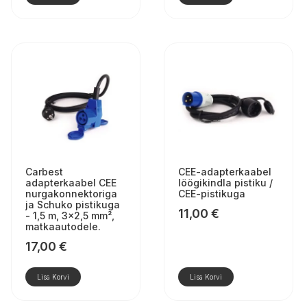
Carbest
CEE-adapterkaabel
adapterkaabel CEE
löögikindla pistiku /
nurgakonnektoriga
CEE-pistikuga
ja Schuko pistikuga
11,00
€
- 1,5 m, 3×2,5 mm²,
matkaautodele.
17,00
€
Lisa Korvi
Lisa Korvi