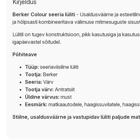
Kirjeldus
Berker Colour seeria lüliti
- Usaldusväärne ja esteetili
ja hõlpsasti kombineeritava välimuse mitmesuguste sisus
Lülitil on tugev konstruktsioon, pikk kasutusiga ja kasut
igapäevastel sõitudel.
Põhiteave
Tüüp:
seeriaviisiline lüliti
Tootja:
Berker
Seeria:
Värv
Tootja värv:
Antratsiit
Üldine värvus:
must
Eesmärk:
matkaautodele, haagissuvilatele, haagissu
Stiilne, usaldusväärne ja vastupidav lüliti paljude ma