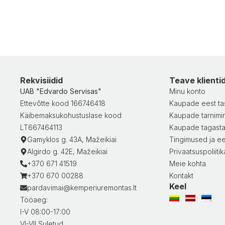
Rekvisiidid
Teave klienti
UAB "Edvardo Servisas"
Minu konto
Ettevõtte kood 166746418
Kaupade eest ta
Käibemaksukohustuslase kood
Kaupade tarnimi
LT667464113
Kaupade tagast
Gamyklos g. 43A, Mažeikiai
Tingimused ja ee
Algirdo g. 42E, Mažeikiai
Privaatsuspoliitik
+370 671 41519
Meie kohta
+370 670 00288
Kontakt
Keel
pardavimai@kemperiuremontas.lt
Tööaeg:
I-V 08:00-17:00
VI-VII Suletud