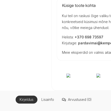
Küsige toote kohta
Kui teil on raskusi õige valiku
konkreetseid küsimusi mõne h
nõu, võtke meiega ühendust.
Helista:
+370 698 73597
Kirjutage:
pardavimai@kempe
Meie eksperdid on valmis aitam
Kirjeldus
Lisainfo
Arvustused (0)