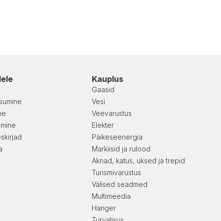
dele
Kauplus
Gaasid
sumine
Vesi
ne
Veevarustus
amine
Elekter
skirjad
Päikeseenergia
a
Markiisid ja rulood
Aknad, katus, uksed ja trepid
Turismivarustus
Välised seadmed
Multimeedia
Hanger
Turvalisus