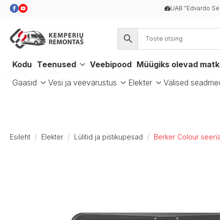
UAB "Edvardo Se
Kodu
Teenused
Veebipood
Müügiks olevad mat
Gaasid
Vesi ja veevarustus
Elekter
Välised seadme
Esileht
Elekter
Lülitid ja pistikupesad
Berker Colour seeria 