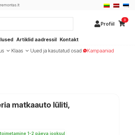
remontas.lt
0
Profiil
alused
Artiklid aadressil
Kontakt
us
Klaas
Uued ja kasutatud osad
Kampaaniad
ia matkaauto lüliti,
toimetamine 1-2 päeva jooksul