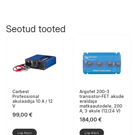
Seotud tooted
Carbest
Argofet 200-3
Professional
transistor-FET akude
akulaadija 10 A / 12
eraldaja
V
matkaautodele, 200
A, 3 akule (12/24 V)
99,00
€
184,00
€
Lisa Korvi
Lisa Korvi