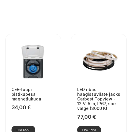
CEE-tüüpi
LED ribad
pistikupesa
haagissuvilate jaoks
magnetlukuga
Carbest Topview -
12 V, 5 m, IP67, soe
34,00
€
valge (3000 K)
77,00
€
Lisa Korvi
Lisa Korvi