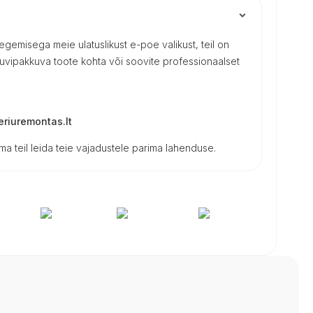
 tegemisega meie ulatuslikust e-poe valikust, teil on
uvipakkuva toote kohta või soovite professionaalset
riuremontas.lt
a teil leida teie vajadustele parima lahenduse.