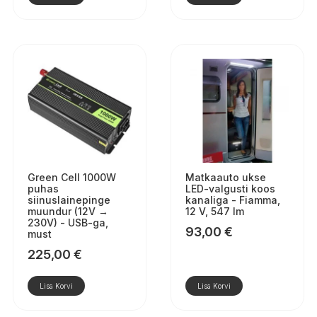
Green Cell 1000W
Matkaauto ukse
puhas
LED-valgusti koos
siinuslainepinge
kanaliga - Fiamma,
muundur (12V →
12 V, 547 lm
230V) - USB-ga,
93,00
€
must
225,00
€
Lisa Korvi
Lisa Korvi